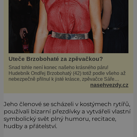
Uteče Brzobohaté za zpěvačkou?
Snad tohle není konec našeho krásného páru!
Hudebník Ondřej Brzobohatý (42) totiž podle všeho až
nebezpečně přilnul k jisté krásce, zpěvačce Sáře
nasehvezdy.cz
Milfajtové (33), která jednou byla hostem v pořadu
Inkognito, kde Ondřej účinkuje. Ondřej Brzobohatý (42).
Hned po natáčení prý za ní přišel s nabídkou, ž
Jeho členové se scházeli v kostýmech rytířů,
používali bizarní přezdívky a vytvářeli vlastní
symbolický svět plný humoru, recitace,
hudby a přátelství.