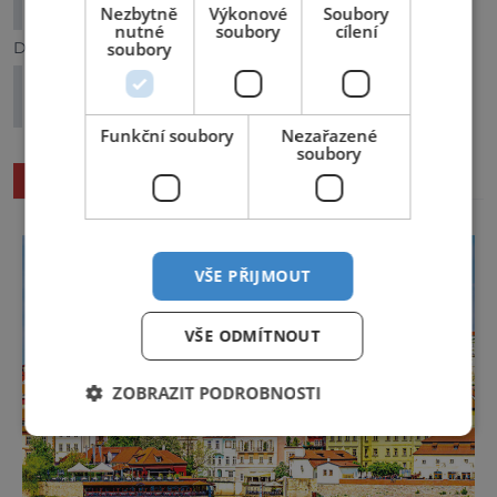
zájezdy které mění pohled na dějiny
Nezbytně
Výkonové
Soubory
nutné
soubory
cílení
Další článek
soubory
Můstek: šumavská hora ticha, větru a
legendárního stoupání
Funkční soubory
Nezařazené
soubory
SOUVISEJÍCÍ ČLÁNKY
VŠE PŘIJMOUT
VŠE ODMÍTNOUT
ZOBRAZIT PODROBNOSTI