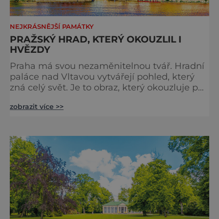
NEJKRÁSNĚJŠÍ PAMÁTKY
PRAŽSKÝ HRAD, KTERÝ OKOUZLIL I
HVĚZDY
Praha má svou nezaměnitelnou tvář. Hradní
paláce nad Vltavou vytvářejí pohled, který
zná celý svět. Je to obraz, který okouzluje po
staletí a nikdy nezevšední. Neexistuje snad
zobrazit více >>
jediný Čech, který by ho neznal. Pražský hrad
se objevuje na pohlednicích, ve filmech i na
fotkách. A kdo si plánuje výlet do naší
metropole, má ho na seznamu mí