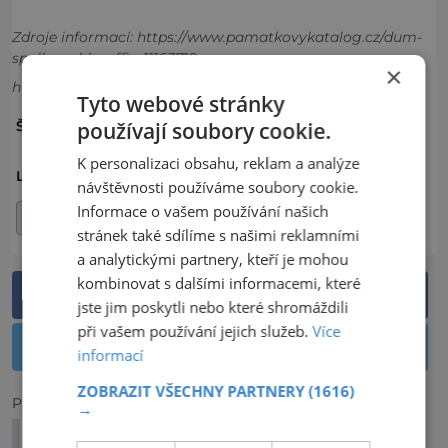
Zdroje informací:
https://www.pamatkovykatalog.cz/dum-
spolku-schlaraffia-11163718
×
https://www.pamatkovykatalog.cz/
Tyto webové stránky
KOSTEL
PAMÁTKY
ŠTÍTKY:
používají soubory cookie.
K personalizaci obsahu, reklam a analýze
ČESKO
KARLOVARSKÝ KRAJ
LOKALITA:
návštěvnosti používáme soubory cookie.
Informace o vašem používání našich
OKRES CHEB
stránek také sdílíme s našimi reklamními
a analytickými partnery, kteří je mohou
kombinovat s dalšími informacemi, které
Sdílet na Facebooku
jste jim poskytli nebo které shromáždili
při vašem používání jejich služeb.
Více
Sdílet na Twitteru
informací
ZOBRAZIT VŠECHNY PARTNERY
(1616)
Předchozí článek
→
Po stopách historie: Vojensko-historické