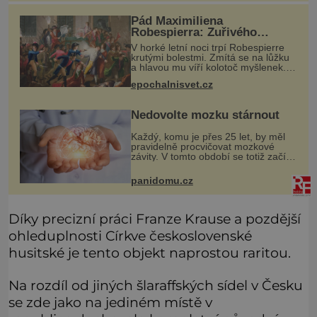
dalších akti
Pád Maximiliena
Robespierra: Zuřivého
jakobína nikdo nelitoval?
V horké letní noci trpí Robespierre
krutými bolestmi. Zmítá se na lůžku
a hlavou mu víří kolotoč myšlenek.
Když se probere z mdlob, vzpomene
epochalnisvet.cz
si na jednu z pařížských jasnovidek,
kterou před lety navšt
Nedovolte mozku stárnout
Každý, komu je přes 25 let, by měl
pravidelně procvičovat mozkové
závity. V tomto období se totiž začíná
zhoršovat paměť. Možná máte
problém vzpomenout si na jméno
panidomu.cz
kolegy z práce. Nebo marně v
paměti
Díky precizní práci Franze Krause a pozdější
ohleduplnosti Církve československé
husitské je tento objekt naprostou raritou.
Na rozdíl od jiných šlaraffských sídel v Česku
se zde jako na jediném místě v