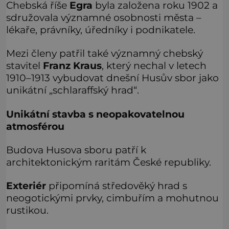
Chebská říše
Egra
byla založena roku 1902 a
sdružovala významné osobnosti města –
lékaře, právníky, úředníky i podnikatele.
Mezi členy patřil také významný chebský
stavitel
Franz Kraus
, který nechal v letech
1910–1913 vybudovat dnešní Husův sbor jako
unikátní „schlaraffský hrad“.
Unikátní stavba s neopakovatelnou
atmosférou
Budova Husova sboru patří k
architektonickým raritám České republiky.
Exteriér
připomíná středověký hrad s
neogotickými prvky, cimbuřím a mohutnou
rustikou.