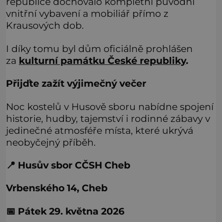
republice dochovalo kompletní původní
vnitřní vybavení a mobiliář přímo z
Krausových dob.
I díky tomu byl dům oficiálně prohlášen
za
kulturní památku České republiky
.
Přijďte zažít výjimečný večer
Noc kostelů v Husově sboru nabídne spojení
historie, hudby, tajemství i rodinné zábavy v
jedinečné atmosféře místa, které ukrývá
neobyčejný příběh.
📍 Husův sbor CČSH Cheb
Vrbenského 14, Cheb
📅 Pátek 29. května 2026