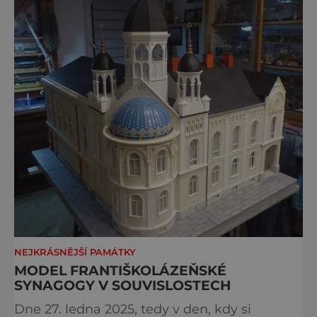
NEJKRÁSNĚJŠÍ PAMÁTKY
MODEL FRANTIŠKOLÁZEŇSKÉ
SYNAGOGY V SOUVISLOSTECH
Dne 27. ledna 2025, tedy v den, kdy si