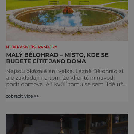
NEJKRÁSNĚJŠÍ PAMÁTKY
MALÝ BĚLOHRAD – MÍSTO, KDE SE
BUDETE CÍTIT JAKO DOMA
Nejsou okázalé ani velké. Lázně Bělohrad si
ale zakládají na tom, že klientům navodí
pocit domova. A i kvůli tomu se sem lidé už
zhruba 130 let rádi vracejí. Nejsou tu obří
zobrazit více >>
lázeňské koncerty ani velkolepé akce.
Dokonce tu nenajdete ani pravou kolonádu.
Ne že by tu nebyla. Ale mnoho lidí si jí
nevšimne, ani se jí kolonáda vlastně neříká.
Je to pro