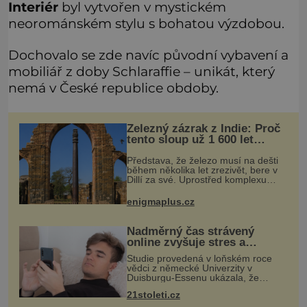
Interiér
byl vytvořen v mystickém
neorománském stylu s bohatou výzdobou.
Dochovalo se zde navíc původní vybavení a
mobiliář z doby Schlaraffie – unikát, který
nemá v České republice obdoby.
Železný zázrak z Indie: Proč
tento sloup už 1 600 let
nezná rez?
Představa, že železo musí na dešti
během několika let zrezivět, bere v
Dillí za své. Uprostřed komplexu
Qutb stojí více než sedm metrů
vysoký železný sloup, který už
enigmaplus.cz
přibližně 1 600 let odolává počasí
Nadměrný čas strávený
online zvyšuje stres a
zhoršuje náladu, ukazuje
Studie provedená v loňském roce
studie
vědci z německé Univerzity v
Duisburgu-Essenu ukázala, že
nadměrné trávení času online je
21stoleti.cz
spojeno s vyšší úrovní stresu, horší
náladou a vede k zanedbávání