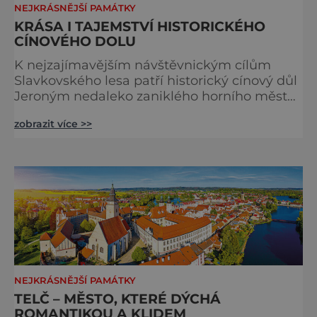
NEJKRÁSNĚJŠÍ PAMÁTKY
KRÁSA I TAJEMSTVÍ HISTORICKÉHO
CÍNOVÉHO DOLU
K nejzajímavějším návštěvnickým cílům
Slavkovského lesa patří historický cínový důl
Jeroným nedaleko zaniklého horního města
Čistá. Dolovat se v něm začalo už ve
zobrazit více >>
středověku. Národní kulturní památka je
dnes přístupná veřejnosti a hojně
vyhledávaná turisty, kteří si zde mohou učinit
poměrně konkrétní představu o namáhavé
práci tehdejších horníků. [gallery
ids="91631,91630,91632,91633,91634,91635,9
NEJKRÁSNĚJŠÍ PAMÁTKY
TELČ – MĚSTO, KTERÉ DÝCHÁ
ROMANTIKOU A KLIDEM