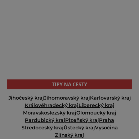
TIPY NA CESTY
Jihočeský kraj
Jihomoravský kraj
Karlovarský kraj
Královéhradecký kraj
Liberecký kraj
Moravskoslezský kraj
Olomoucký kraj
Pardubický kraj
Plzeňský kraj
Praha
Středočeský kraj
Ústecký kraj
Vysočina
Zlínský kraj