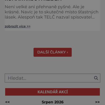
Není velké ani přehnaně pyšné. Ale je
krásné. Navíc je to skutečné místo šťastných
lásek. Alespoň tak TELČ nazval spisovatel
František Kožík (†87). Asi proto, že se do něj
zobrazit více >>
každý ihned zamiluje. Telč je kouzelné místo
s bohatou historií a nádherným centrem.
Právě to je už od 90. let minulého století
zapsané na seznamu UNESCO. Mohou za to
jeho renesanční a barokní domy, které
DALŠÍ ČLÁNKY ›
vypadají jako z poh
KALENDÁŘ AKCÍ
<<
Srpen 2026
>>