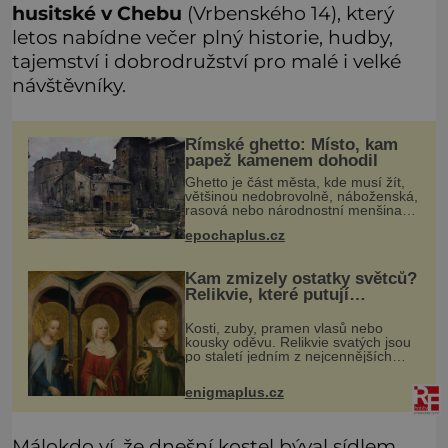
husitské v Chebu
(Vrbenského 14), který
letos nabídne večer plný historie, hudby,
tajemství i dobrodružství pro malé i velké
návštěvníky.
Římské ghetto: Místo, kam
papež kamenem dohodil
Ghetto je část města, kde musí žít,
většinou nedobrovolně, náboženská,
rasová nebo národnostní menšina
obyvatel. Bohaté historické
epochaplus.cz
zkušenosti mají s takovým životem
Židé. Už od středověku jsou totiž
Kam zmizely ostatky světců?
Relikvie, které putují
Evropou a dodnes budí úžas
Kosti, zuby, pramen vlasů nebo
kousky oděvu. Relikvie svatých jsou
po staletí jedním z nejcennějších
pokladů křesťanského světa.
Některé mají pečlivě doloženou
enigmaplus.cz
historii, jiné provází záhady, krádeže
Málokdo ví, že dnešní kostel býval sídlem