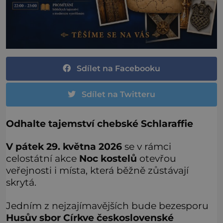
Sdílet na Facebooku
Sdílet na Twitteru
Odhalte tajemství chebské Schlaraffie
V pátek 29. května 2026
se v rámci
celostátní akce
Noc kostelů
otevřou
veřejnosti i místa, která běžně zůstávají
skrytá.
Jedním z nejzajímavějších bude bezesporu
Husův sbor Církve československé