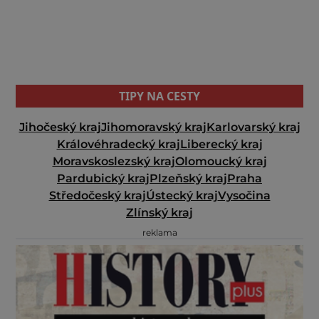
TIPY NA CESTY
Jihočeský kraj
Jihomoravský kraj
Karlovarský kraj
Královéhradecký kraj
Liberecký kraj
Moravskoslezský kraj
Olomoucký kraj
Pardubický kraj
Plzeňský kraj
Praha
Středočeský kraj
Ústecký kraj
Vysočina
Zlínský kraj
reklama