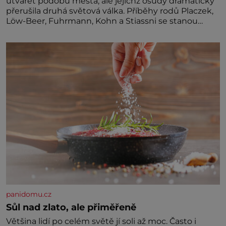
utvářet podobu města, ale jejichž osudy dramaticky
přerušila druhá světová válka. Příběhy rodů Placzek,
Löw-Beer, Fuhrmann, Kohn a Stiassni se stanou
jednou z hlavních dramaturgických linií festivalu
židovské kultury ŠTETL FEST 2026. Některé návraty
nejsou jednoduché. Místa, která si člověk pamatuje z
rodinných vyprávění, už dávno
panidomu.cz
Sůl nad zlato, ale přiměřeně
Většina lidí po celém světě jí soli až moc. Často i