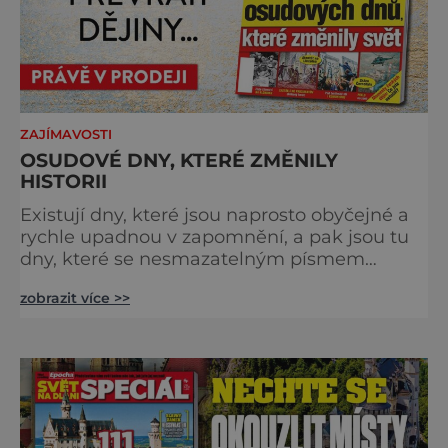
ZAJÍMAVOSTI
OSUDOVÉ DNY, KTERÉ ZMĚNILY
HISTORII
Existují dny, které jsou naprosto obyčejné a
rychle upadnou v zapomnění, a pak jsou tu
dny, které se nesmazatelným písmem
otisknou do lidské historie, a je jedno, jestli
zobrazit více >>
dojde k významnému objevu nebo děsivé
katastrofě. Vezměte si k ruce kalendář a
projděte společně s námi historii křížem
krážem. Je 10. dubna roku 49 př. n. l. a na
břehu říčky Rubikon pronáší Gaius Julius
Caesar svou slavnou vě