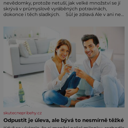
nevědomky, protože netuší, jak velké množství se jí
skrývá v průmyslově vyráběných potravinách,
dokonce i těch sladkých. Sůl je zdravá Ale v ani ne
třetinovém množství, než je pro většinu populace
běžné. Její základní složky– sodík a chlór – jsou
zásadní pro správné hospodaření
skutecnepribehy.cz
Odpustit je úleva, ale bývá to nesmírně těžké