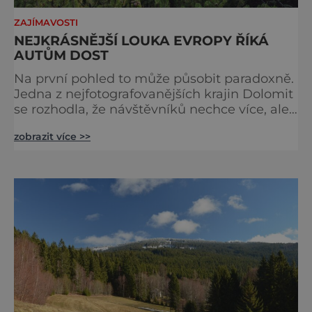
ZAJÍMAVOSTI
NEJKRÁSNĚJŠÍ LOUKA EVROPY ŘÍKÁ
AUTŮM DOST
Na první pohled to může působit paradoxně.
Jedna z nejfotografovanějších krajin Dolomit
se rozhodla, že návštěvníků nechce více, ale
méně. Alpe di Siusi, největší vysokohorská
zobrazit více >>
louka v Evropě, zavádí od léta 2026 nová
pravidla příjezdu, která mají jediný cíl –
zachovat místo, kvůli němuž sem lidé
přijíždějí. Nejde o boj proti turistům. Jde o
ochranu krajiny, která už nechce být obětí
vlastního úspě