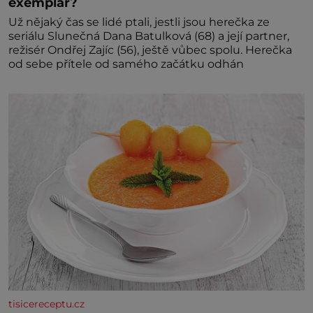
exemplář?
Už nějaký čas se lidé ptali, jestli jsou herečka ze
seriálu Slunečná Dana Batulková (68) a její partner,
režisér Ondřej Zajíc (56), ještě vůbec spolu. Herečka
od sebe přítele od samého začátku odhán
tisicereceptu.cz