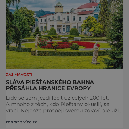
měst, která patří k
ZAJÍMAVOSTI
SLÁVA PIEŠŤANSKÉHO BAHNA
PŘESÁHLA HRANICE EVROPY
Lidé se sem jezdí léčit už celých 200 let.
A mnoho z těch, kdo Piešťany okusili, se
vrací. Nejenže prospějí svému zdraví, ale užijí
si tu i bohatý společenský život. Když se
zobrazit více >>
řekne slovenské lázně, Piešťany bývají první