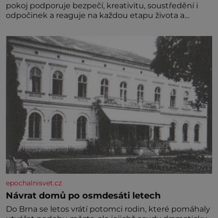
pokoj podporuje bezpečí, kreativitu, soustředění i
odpočinek a reaguje na každou etapu života a
specifické potřeby dítěte. Pro nejmenší je klíčová
jednoduchost, měkkost a bezpečí, proto by pokoj
miminka měl působit především klidně a útulně.
Předškolní věk je
epochalnisvet.cz
Návrat domů po osmdesáti letech
Do Brna se letos vrátí potomci rodin, které pomáhaly