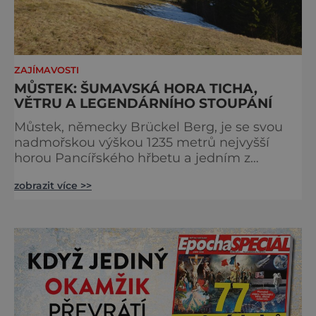
ZAJÍMAVOSTI
MŮSTEK: ŠUMAVSKÁ HORA TICHA,
VĚTRU A LEGENDÁRNÍHO STOUPÁNÍ
Můstek, německy Brückel Berg, je se svou
nadmořskou výškou 1235 metrů nejvyšší
horou Pancířského hřbetu a jedním z
nejcharakterističtějších vrcholů západní
zobrazit více >>
Šumavy. Přestože nestojí v centru hlavních
turistických proudů jako Velký Javor či
Poledník, právě v tom spočívá jeho síla.
Můstek si dodnes uchovává syrový horský
charakter, klid a zvláštní atmosféru
šumavských hřebenů, kde se střídá hustý les