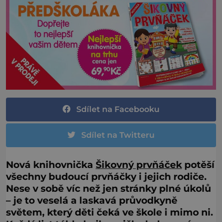
Sdílet na Facebooku
Sdílet na Twitteru
Nová knihovnička
Šikovný prvňáček
potěší
všechny budoucí prvňáčky i jejich rodiče.
Nese v sobě víc než jen stránky plné úkolů
– je to veselá a laskavá průvodkyně
světem, který děti čeká ve škole i mimo ni.