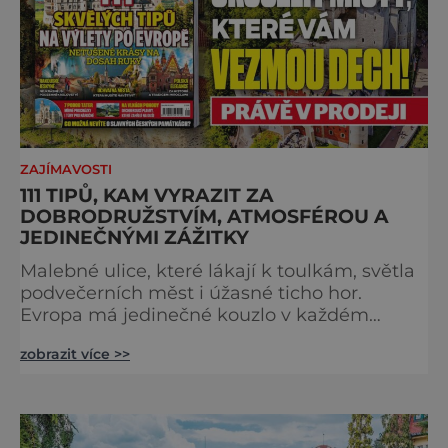
ZAJÍMAVOSTI
111 TIPŮ, KAM VYRAZIT ZA
DOBRODRUŽSTVÍM, ATMOSFÉROU A
JEDINEČNÝMI ZÁŽITKY
Malebné ulice, které lákají k toulkám, světla
podvečerních měst i úžasné ticho hor.
Evropa má jedinečné kouzlo v každém
období. Nové číslo Světa na dlani Speciál vás
zobrazit více >>
zve na cestu plnou inspirace, dobrodružství i
romantiky. Přinášíme vám 111 skvělých tipů,
kam vyrazit. Objevte krásu Evropy v celé její
podobě. Města s neopakovatelnou
atmosférou Vydejte se s námi na prohlídku