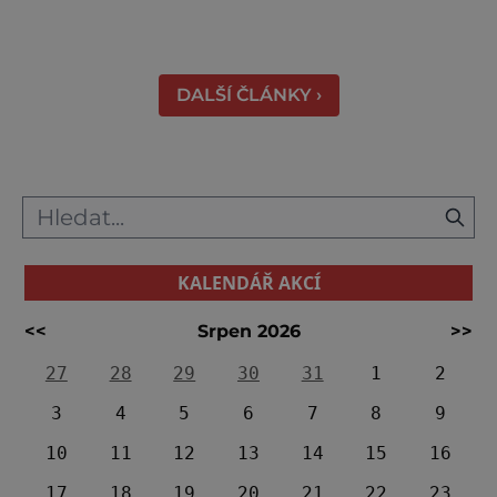
volbou. Jejich věhlas je mezinárodní. A není
divu. Město rozprostřené na březích řeky
Váhu je proslulé termálními prameny
DALŠÍ ČLÁNKY ›
KALENDÁŘ AKCÍ
<<
Srpen 2026
>>
27
28
29
30
31
1
2
3
4
5
6
7
8
9
10
11
12
13
14
15
16
17
18
19
20
21
22
23