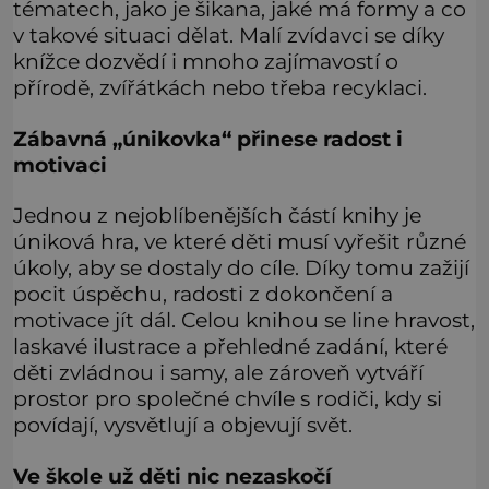
tématech, jako je šikana, jaké má formy a co
v takové situaci dělat. Malí zvídavci se díky
knížce dozvědí i mnoho zajímavostí o
přírodě, zvířátkách nebo třeba recyklaci.
Zábavná „únikovka“ přinese radost i
motivaci
Jednou z nejoblíbenějších částí knihy je
úniková hra, ve které děti musí vyřešit různé
úkoly, aby se dostaly do cíle. Díky tomu zažijí
pocit úspěchu, radosti z dokončení a
motivace jít dál. Celou knihou se line hravost,
laskavé ilustrace a přehledné zadání, které
děti zvládnou i samy, ale zároveň vytváří
prostor pro společné chvíle s rodiči, kdy si
povídají, vysvětlují a objevují svět.
Ve škole už děti nic nezaskočí