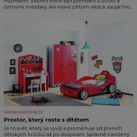
mumiemi. Všichni mrtví byli pohřbeni s úctou a
četnými milodary. Asi nejvíc přitom vědce zaujal hrob
tříměsíčního chlapečka s modrou filcovou čapkou, z
níž se draly blonďaté vlásky. Fakt, že jsou těla
dávných lidí nesmírně dobře zachovalá, přičítají
odborníci zdejším klimatickým podmínkám. Sucho,
prosolené písky a extrémně
rezidenceonline.cz
Prostor, který roste s dítětem
Je to svět, který se vyvíjí a proměňuje od prvních
dětských krůčků až po dospívání. Správně navržený