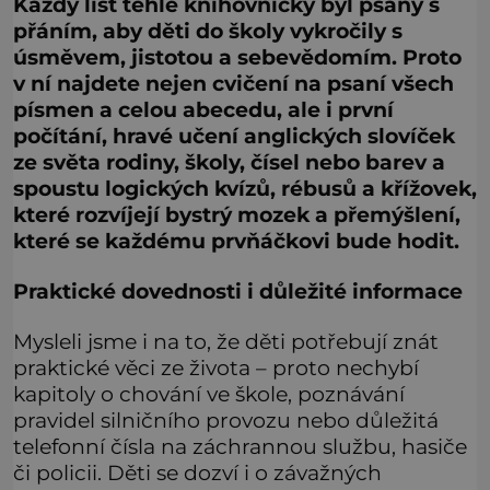
Každý list téhle knihovničky byl psaný s
přáním, aby děti do školy vykročily s
úsměvem, jistotou a sebevědomím. Proto
v ní najdete nejen cvičení na psaní všech
písmen a celou abecedu, ale i první
počítání, hravé učení anglických slovíček
ze světa rodiny, školy, čísel nebo barev a
spoustu logických kvízů, rébusů a křížovek,
které rozvíjejí bystrý mozek a přemýšlení,
které se každému prvňáčkovi bude hodit.
Praktické dovednosti i důležité informace
Mysleli jsme i na to, že děti potřebují znát
praktické věci ze života – proto nechybí
kapitoly o chování ve škole, poznávání
pravidel silničního provozu nebo důležitá
telefonní čísla na záchrannou službu, hasiče
či policii. Děti se dozví i o závažných