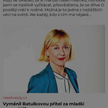
Když se ukázalo, že si manžel našel milenku, rozhodla
jsem se trpělivě vyčkávat, přesvědčena, že se dříve či
později vrátí k rodině. Možná je to jedna z nejtěžších
věcí na světě. Ale každý, kdo s tím má nějaké
zkušenosti, se zapřísahá, že pokud odpustíte,
znatelně se vám uleví. Když se ke mně doneslo, že si
manžel pořídil milenku,
nasehvezdy.cz
Vyměnil Batulkovou přítel za mladší