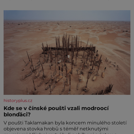
dokonc
historyplus.cz
Kde se v čínské poušti vzali modroocí
blonďáci?
V poušti Taklamakan byla koncem minulého století
objevena stovka hrobů s téměř netknutými