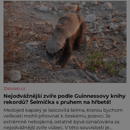
21stoleti.cz
Nejodvážnější zvíře podle Guinnessovy knihy
rekordů? Šelmička s pruhem na hřbetě!
Medojed kapský je lasicovitá šelma, kterou bychom
velikostí mohli přirovnat k českému jezevci. Je
extrémně nebojácná, ostatně bývá označována za
nejodvážnější zvíře vůbec. V této souvislosti je