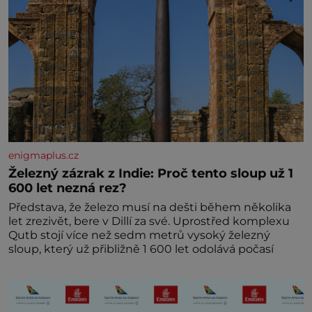
enigmaplus.cz
Železný zázrak z Indie: Proč tento sloup už 1
600 let nezná rez?
Představa, že železo musí na dešti během několika
let zrezivět, bere v Dillí za své. Uprostřed komplexu
Qutb stojí více než sedm metrů vysoký železný
sloup, který už přibližně 1 600 let odolává počasí