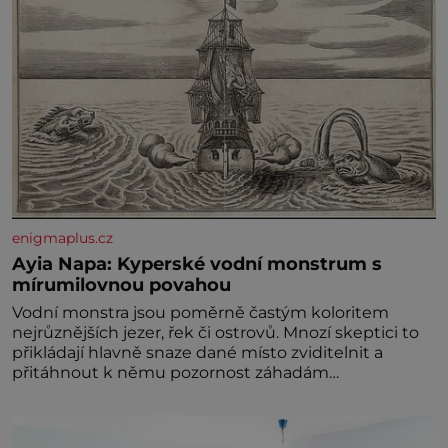
enigmaplus.cz
Ayia Napa: Kyperské vodní monstrum s
mírumilovnou povahou
Vodní monstra jsou poměrně častým koloritem
nejrůznějších jezer, řek či ostrovů. Mnozí skeptici to
přikládají hlavně snaze dané místo zviditelnit a
přitáhnout k němu pozornost záhadám
nakloněných turi