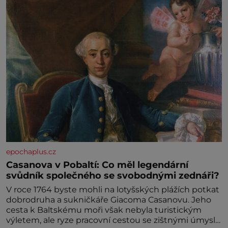
epochaplus.cz
Casanova v Pobaltí: Co měl legendární
svůdník společného se svobodnými zednáři?
V roce 1764 byste mohli na lotyšských plážích potkat
dobrodruha a sukničkáře Giacoma Casanovu. Jeho
cesta k Baltskému moři však nebyla turistickým
výletem, ale ryze pracovní cestou se zištnými úmysly.