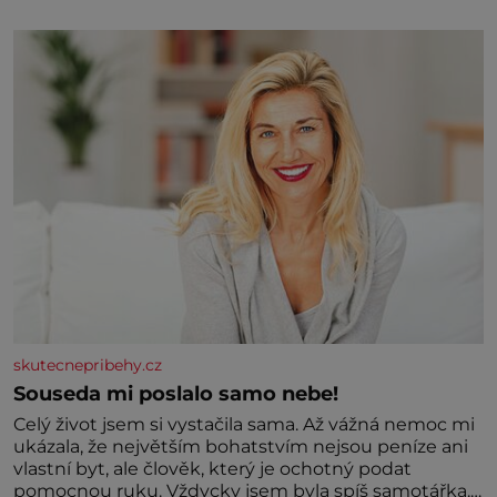
Jaký cíl Casanova sledoval, když se například
procházel uličkami lotyšské Rigy? Casanova v Pobaltí
kontaktoval tamní zednářské lóže. Nebyl v této
oblasti žádným nováčkem, protože do zednářské
skutecnepribehy.cz
Souseda mi poslalo samo nebe!
Celý život jsem si vystačila sama. Až vážná nemoc mi
ukázala, že největším bohatstvím nejsou peníze ani
vlastní byt, ale člověk, který je ochotný podat
pomocnou ruku. Vždycky jsem byla spíš samotářka.