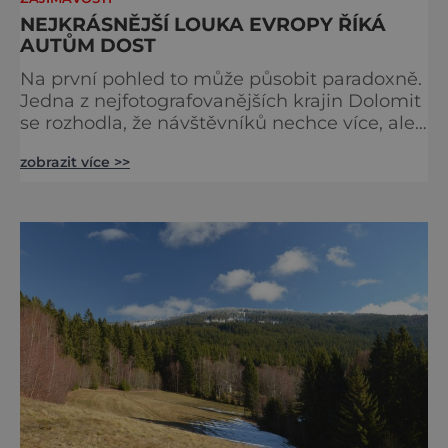
NEJKRÁSNĚJŠÍ LOUKA EVROPY ŘÍKÁ
AUTŮM DOST
Na první pohled to může působit paradoxně.
Jedna z nejfotografovanějších krajin Dolomit
se rozhodla, že návštěvníků nechce více, ale
méně. Alpe di Siusi, největší vysokohorská
zobrazit více >>
louka v Evropě, zavádí od léta 2026 nová
pravidla příjezdu, která mají jediný cíl –
zachovat místo, kvůli němuž sem lidé
přijíždějí. Nejde o boj proti turistům. Jde o
ochranu krajiny, která už nechce být obětí
vlastního úspě