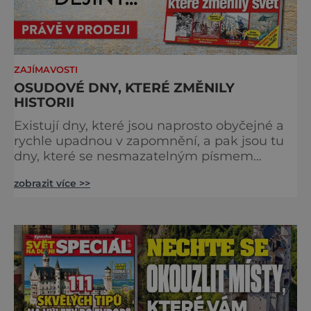
ZAJÍMAVOSTI
OSUDOVÉ DNY, KTERÉ ZMĚNILY
HISTORII
Existují dny, které jsou naprosto obyčejné a
rychle upadnou v zapomnění, a pak jsou tu
dny, které se nesmazatelným písmem
otisknou do lidské historie, a je jedno, jestli
zobrazit více >>
dojde k významnému objevu nebo děsivé
katastrofě. Vezměte si k ruce kalendář a
projděte společně s námi historii křížem
krážem. Je 10. dubna roku 49 př. n. l. a na
břehu říčky Rubikon pronáší Gaius Julius
Caesar svou slavnou vě