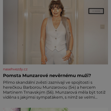
Předškolní věk je
nasehvezdy.cz
Pomsta Munzarové nevěrnému muži?
Přímo skandální zvěsti zaznívají ve spojitosti s
herečkou Barborou Munzarovou (54) a hercem
Martinem Trnavským (56). Munzarová měla být totiž
viděna s jakýmsi sympaťákem, s nímž se velmi
družně, až d