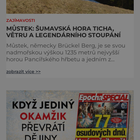
ZAJÍMAVOSTI
MŮSTEK: ŠUMAVSKÁ HORA TICHA,
VĚTRU A LEGENDÁRNÍHO STOUPÁNÍ
Můstek, německy Brückel Berg, je se svou
nadmořskou výškou 1235 metrů nejvyšší
horou Pancířského hřbetu a jedním z
nejcharakterističtějších vrcholů západní
zobrazit více >>
Šumavy. Přestože nestojí v centru hlavních
turistických proudů jako Velký Javor či
Poledník, právě v tom spočívá jeho síla.
Můstek si dodnes uchovává syrový horský
charakter, klid a zvláštní atmosféru
šumavských hřebenů, kde se střídá hustý les