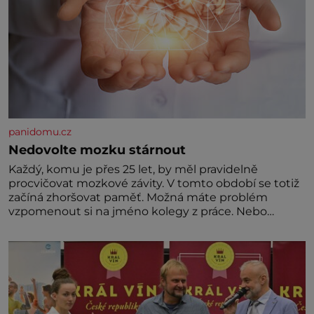
panidomu.cz
Nedovolte mozku stárnout
Každý, komu je přes 25 let, by měl pravidelně
procvičovat mozkové závity. V tomto období se totiž
začíná zhoršovat paměť. Možná máte problém
vzpomenout si na jméno kolegy z práce. Nebo
marně v paměti lovíte název knížky, kterou jste
nedávno přečetli. Je to opravdu tak, s věkem jako
kdyby se paměť rozhodla stávkovat. Cvičte