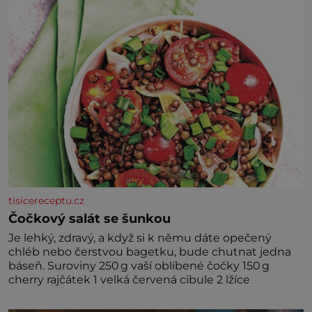
tisicereceptu.cz
Čočkový salát se šunkou
Je lehký, zdravý, a když si k němu dáte opečený
chléb nebo čerstvou bagetku, bude chutnat jedna
báseň. Suroviny 250 g vaší oblíbené čočky 150 g
cherry rajčátek 1 velká červená cibule 2 lžíce