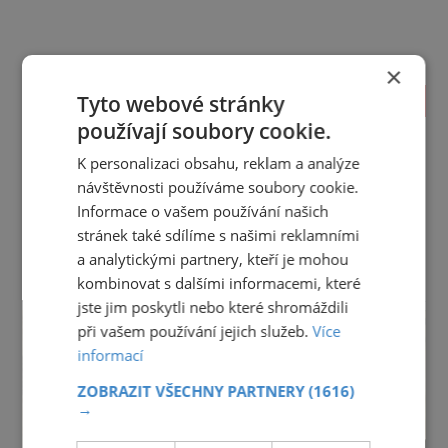
×
TIPY NA CESTY
Tyto webové stránky
používají soubory cookie.
Jihočeský kraj
Jihomoravský kraj
Karlovarský kraj
K personalizaci obsahu, reklam a analýze
Královéhradecký kraj
Liberecký kraj
návštěvnosti používáme soubory cookie.
Moravskoslezský kraj
Olomoucký kraj
Informace o vašem používání našich
Pardubický kraj
Plzeňský kraj
Praha
stránek také sdílíme s našimi reklamními
Středočeský kraj
Ústecký kraj
Vysočina
a analytickými partnery, kteří je mohou
Zlínský kraj
kombinovat s dalšími informacemi, které
reklama
jste jim poskytli nebo které shromáždili
při vašem používání jejich služeb.
Více
informací
ZOBRAZIT VŠECHNY PARTNERY
(1616)
→