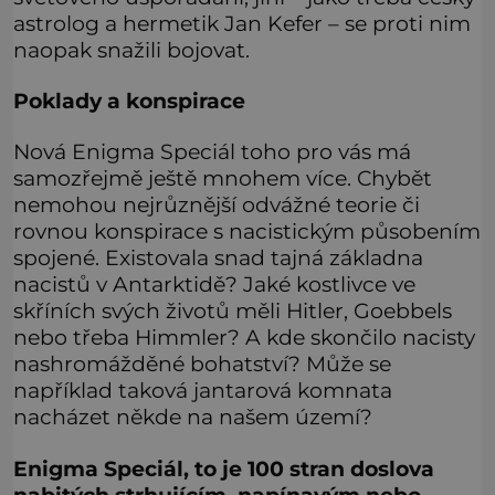
astrolog a hermetik Jan Kefer – se proti nim
naopak snažili bojovat.
Poklady a konspirace
Nová Enigma Speciál toho pro vás má
samozřejmě ještě mnohem více. Chybět
nemohou nejrůznější odvážné teorie či
rovnou konspirace s nacistickým působením
spojené. Existovala snad tajná základna
nacistů v Antarktidě? Jaké kostlivce ve
skříních svých životů měli Hitler, Goebbels
nebo třeba Himmler? A kde skončilo nacisty
nashromážděné bohatství? Může se
například taková jantarová komnata
nacházet někde na našem území?
Enigma Speciál, to je 100 stran doslova
nabitých strhujícím, napínavým nebo