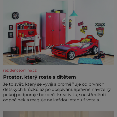
rezidenceonline.cz
Prostor, který roste s dítětem
Je to svět, který se vyvíjí a proměňuje od prvních
dětských krůčků až po dospívání. Správně navržený
pokoj podporuje bezpečí, kreativitu, soustředění i
odpočinek a reaguje na každou etapu života a
specifické potřeby dítěte. Pro nejmenší je klíčová
jednoduchost, měkkost a bezpečí, proto by pokoj
miminka měl působit především klidně a útulně.