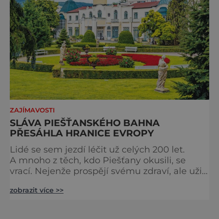
ZAJÍMAVOSTI
SLÁVA PIEŠŤANSKÉHO BAHNA
PŘESÁHLA HRANICE EVROPY
Lidé se sem jezdí léčit už celých 200 let.
A mnoho z těch, kdo Piešťany okusili, se
vrací. Nejenže prospějí svému zdraví, ale užijí
si tu i bohatý společenský život. Když se
zobrazit více >>
řekne slovenské lázně, Piešťany bývají první
volbou. Jejich věhlas je mezinárodní. A není
divu. Město rozprostřené na březích řeky