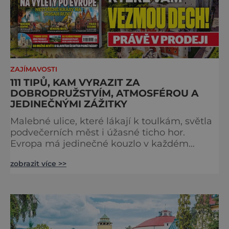
ZAJÍMAVOSTI
111 TIPŮ, KAM VYRAZIT ZA
DOBRODRUŽSTVÍM, ATMOSFÉROU A
JEDINEČNÝMI ZÁŽITKY
Malebné ulice, které lákají k toulkám, světla
podvečerních měst i úžasné ticho hor.
Evropa má jedinečné kouzlo v každém
období. Nové číslo Světa na dlani Speciál vás
zobrazit více >>
zve na cestu plnou inspirace, dobrodružství i
romantiky. Přinášíme vám 111 skvělých tipů,
kam vyrazit. Objevte krásu Evropy v celé její
podobě. Města s neopakovatelnou
atmosférou Vydejte se s námi na prohlídku
měst, která patří k