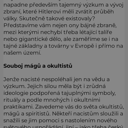
napadne především tajemný výzkum a vývoj
zbraní, které Hitlerovi měli zvrátit průběh
války. Skutečně takové existovaly?
Představíme vám nejen ony bájné zbraně,
mezi kterými nechybí třeba létající talíře
nebo gigantické dělo, ale zaměříme se i na
tajné základny a továrny v Evropě i přímo na
našem území.
Souboj mágů a okultistů
Jenže nacisté nespoléhali jen na vědu a
výzkum. Jejich silou měla být i zrůdná
ideologie podpořená tajuplnými symboly,
rituály a podle mnohých i okultními
praktikami. Zavedeme vás do světa okultistů,
mágů a spiritistů. Někteří nacistům sloužili a
snažili se jim pomoci s nastolením nového
světového uspořádání, jiní – jako třeba český