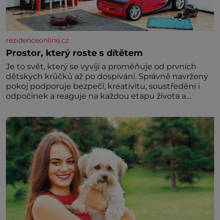
rezidenceonline.cz
Prostor, který roste s dítětem
Je to svět, který se vyvíjí a proměňuje od prvních
dětských krůčků až po dospívání. Správně navržený
pokoj podporuje bezpečí, kreativitu, soustředění i
odpočinek a reaguje na každou etapu života a
specifické potřeby dítěte. Pro nejmenší je klíčová
jednoduchost, měkkost a bezpečí, proto by pokoj
miminka měl působit především klidně a útulně.
Předškolní věk je