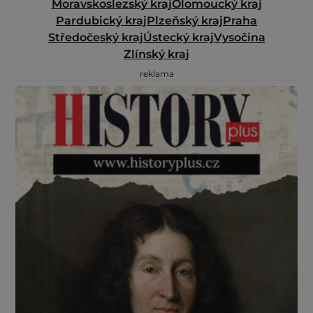
Moravskoslezský kraj
Olomoucký kraj
Pardubický kraj
Plzeňský kraj
Praha
Středočeský kraj
Ústecký kraj
Vysočina
Zlínský kraj
reklama