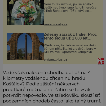
Není to tak růžové, jak se zdálo?
Ještě nedávno jsme fandili herečce
Jiřině Bohdalové (95), když se
povídalo, že snad tráví léto na své
roubené chalupě v Českém ráji s
přítelem, slovenským podnikatele
nasehvezdy.cz
Železný zázrak z Indie: Proč
tento sloup už 1 600 let
nezná rez?
Představa, že železo musí na dešti
během několika let zrezivět, bere v
Dillí za své. Uprostřed komplexu
Qutb stojí více než sedm metrů
vysoký železný sloup, který už
enigmaplus.cz
přibližně 1 600 let odolává počasí
Vede však nalezená chodba dál, až na 4
kilometry vzdálenou zříceninu hradu
Košťálov? Podle zjištění některých
proutkařů možná ano. Zatím se to však
potvrdit nepovedlo. Ve středověku slouží síť
podzemních chodeb často jako tajný trumf.