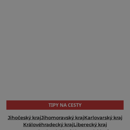
TIPY NA CESTY
Jihočeský kraj
Jihomoravský kraj
Karlovarský kraj
Královéhradecký kraj
Liberecký kraj