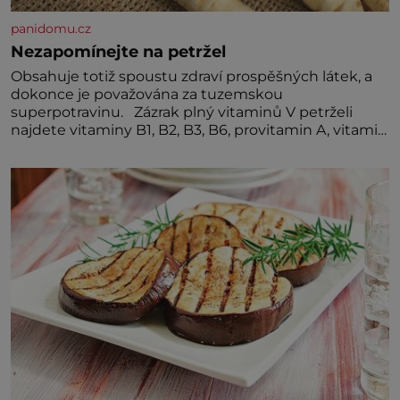
panidomu.cz
Nezapomínejte na petržel
Obsahuje totiž spoustu zdraví prospěšných látek, a
dokonce je považována za tuzemskou
superpotravinu. Zázrak plný vitaminů V petrželi
najdete vitaminy B1, B2, B3, B6, provitamin A, vitamin
E a velké množství vitamínu C (nejvíce ho má nať,
dokonce třikrát více než pomeranč, v kořeni je také,
ale je ho desetkrát méně), a kyselinu listovou. Ale