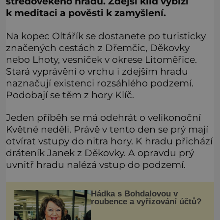
středověkého hradu. Zdejší klid vybízí
k meditaci a pověsti k zamyšlení.
Na kopec Oltářík se dostanete po turisticky
značených cestách z Dřemčic, Děkovky
nebo Lhoty, vesniček v okrese Litoměřice.
Stará vyprávění o vrchu i zdejším hradu
naznačují existenci rozsáhlého podzemí.
Podobají se těm z hory Klíč.
Jeden příběh se má odehrát o velikonoční
Květné neděli. Právě v tento den se prý mají
otvírat vstupy do nitra hory. K hradu přichází
dráteník Janek z Děkovky. A opravdu prý
uvnitř hradu nalézá vstup do podzemí.
Hádka s Bohdalovou v
roubence a vyřizování účtů?