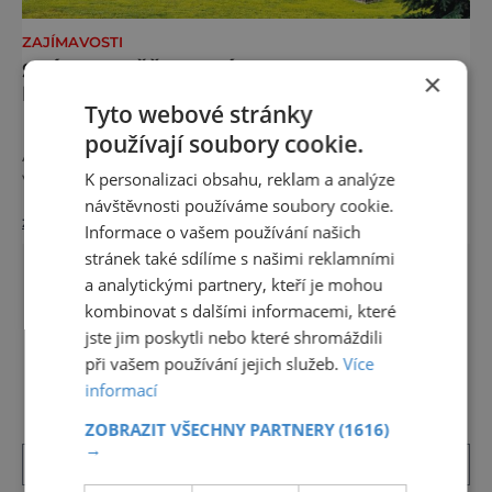
ZAJÍMAVOSTI
SLÁVA PIEŠŤANSKÉHO BAHNA
×
PŘESÁHLA HRANICE EVROPY
Tyto webové stránky
Lidé se sem jezdí léčit už celých 200 let.
používají soubory cookie.
A mnoho z těch, kdo Piešťany okusili, se
vrací. Nejenže prospějí svému zdraví, ale užijí
K personalizaci obsahu, reklam a analýze
si tu i bohatý společenský život. Když se
návštěvnosti používáme soubory cookie.
zobrazit více >>
řekne slovenské lázně, Piešťany bývají první
Informace o vašem používání našich
volbou. Jejich věhlas je mezinárodní. A není
stránek také sdílíme s našimi reklamními
divu. Město rozprostřené na březích řeky
a analytickými partnery, kteří je mohou
Váhu je proslulé termálními prameny
kombinovat s dalšími informacemi, které
jste jim poskytli nebo které shromáždili
DALŠÍ ČLÁNKY ›
při vašem používání jejich služeb.
Více
informací
ZOBRAZIT VŠECHNY PARTNERY
(1616)
→