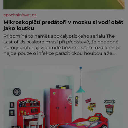
epochalnisvet.cz
Mikroskopičtí predátoři v mozku si vodí oběť
jako loutku
Připomíná to námět apokalyptického seriálu The
Last of Us. A skoro mrazí při představě, že podobné
horory probíhají v přírodě běžně – s tím rozdílem, že
nejde pouze o infekce parazitickou houbou a že
predátor dokáže ovládat jen vývojově nesrovnatelně
jednodušší živočichy, než je člověk. Najít skutečné
zombie není nic nemožného ani v naší přírodě.