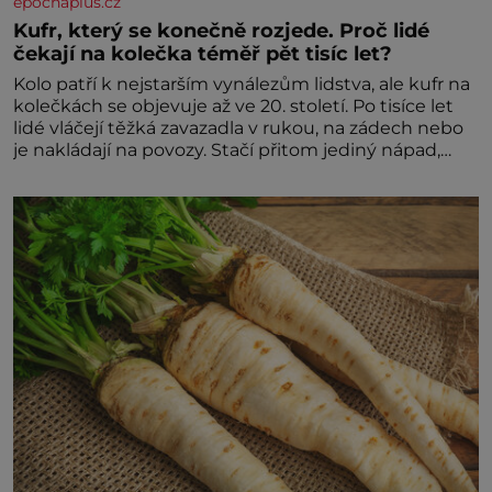
epochaplus.cz
Kufr, který se konečně rozjede. Proč lidé
čekají na kolečka téměř pět tisíc let?
Kolo patří k nejstarším vynálezům lidstva, ale kufr na
kolečkách se objevuje až ve 20. století. Po tisíce let
lidé vláčejí těžká zavazadla v rukou, na zádech nebo
je nakládají na povozy. Stačí přitom jediný nápad,
připevnit ke kufru kolečka. Jenže právě ten nikdo
dlouho nedostane. Až jednou se na letišti ozve věta,
která změní