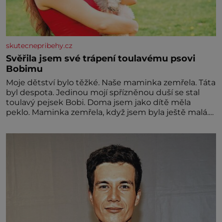
skutecnepribehy.cz
Svěřila jsem své trápení toulavému psovi
Bobimu
Moje dětství bylo těžké. Naše maminka zemřela. Táta
byl despota. Jedinou mojí spřízněnou duší se stal
toulavý pejsek Bobi. Doma jsem jako dítě měla
peklo. Maminka zemřela, když jsem byla ještě malá.
Otec hodně pil a často dokázal propít skoro celou
výplatu. Čtyři roky jsem chodila do školy u nás na
vesnici. Měli mě tam rádi, protože