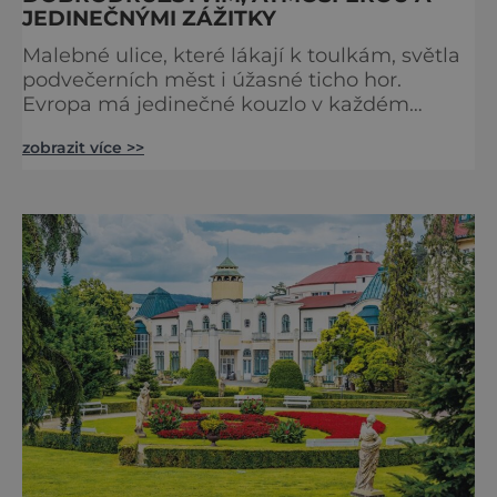
JEDINEČNÝMI ZÁŽITKY
Malebné ulice, které lákají k toulkám, světla
podvečerních měst i úžasné ticho hor.
Evropa má jedinečné kouzlo v každém
období. Nové číslo Světa na dlani Speciál vás
zobrazit více >>
zve na cestu plnou inspirace, dobrodružství i
romantiky. Přinášíme vám 111 skvělých tipů,
kam vyrazit. Objevte krásu Evropy v celé její
podobě. Města s neopakovatelnou
atmosférou Vydejte se s námi na prohlídku
měst, která patří k