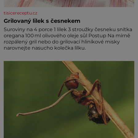
tisicereceptu.cz
Grilovaný lilek s česnekem
Suroviny na 4 porce 1 lilek 3 stroužky česneku snítka
oregana 100 ml olivového oleje sůl Postup Na mírně
rozpálený gril nebo do grilovací hliníkové misky
narovnejte nasucho kolečka lilku.