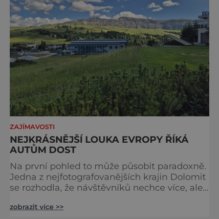
ZAJÍMAVOSTI
NEJKRÁSNĚJŠÍ LOUKA EVROPY ŘÍKÁ
AUTŮM DOST
Na první pohled to může působit paradoxně.
Jedna z nejfotografovanějších krajin Dolomit
se rozhodla, že návštěvníků nechce více, ale
méně. Alpe di Siusi, největší vysokohorská
zobrazit více >>
louka v Evropě, zavádí od léta 2026 nová