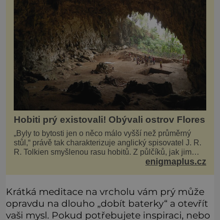
Hobiti prý existovali! Obývali ostrov Flores
„Byly to bytosti jen o něco málo vyšší než průměrný
stůl,“ právě tak charakterizuje anglický spisovatel J. R.
R. Tolkien smyšlenou rasu hobitů. Z půlčíků, jak jim
enigmaplus.cz
říká, následně udělá hlavní hrdiny svých slavných
fantasy knih. Podobné bytosti prý ovšem naši planetu
opravdu kdysi obývaly. Šlo o naše
Krátká meditace na vrcholu vám prý může
opravdu na dlouho „dobít baterky“ a otevřít
vaši mysl. Pokud potřebujete inspiraci, nebo