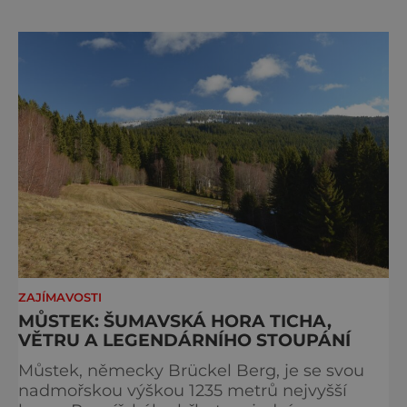
pravidla příjezdu, která mají jediný cíl –
zachovat místo, kvůli němuž sem lidé
přijíždějí. Nejde o boj proti turistům. Jde o
ochranu krajiny, která už nechce být obětí
vlastního úspě
ZAJÍMAVOSTI
MŮSTEK: ŠUMAVSKÁ HORA TICHA,
VĚTRU A LEGENDÁRNÍHO STOUPÁNÍ
Můstek, německy Brückel Berg, je se svou
nadmořskou výškou 1235 metrů nejvyšší