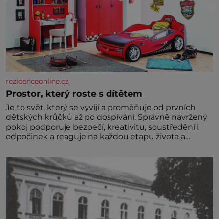
rezidenceonline.cz
Prostor, který roste s dítětem
Je to svět, který se vyvíjí a proměňuje od prvních
dětských krůčků až po dospívání. Správně navržený
pokoj podporuje bezpečí, kreativitu, soustředění i
odpočinek a reaguje na každou etapu života a
specifické potřeby dítěte. Pro nejmenší je klíčová
jednoduchost, měkkost a bezpečí, proto by pokoj
miminka měl působit především klidně a útulně.
Předškolní věk je