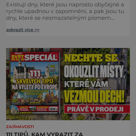
Existují dny, které jsou naprosto obyčejné a
rychle upadnou v zapomnění, a pak jsou tu
dny, které se nesmazatelným písmem
otisknou do lidské historie, a je jedno, jestli
zobrazit více >>
dojde k významnému objevu nebo děsivé
katastrofě. Vezměte si k ruce kalendář a
projděte společně s námi historii křížem
krážem. Je 10. dubna roku 49 př. n. l. a na
břehu říčky Rubikon pronáší Gaius Julius
Caesar svou slavnou vě
ZAJÍMAVOSTI
111 TIPŮ, KAM VYRAZIT ZA