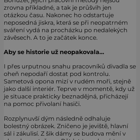
zrovna příkladné, a tak je průšvih jen
otázkou času. Nakonec ho odstartuje
neposedná jiskra, která se při neopatrném
sváření vydá na procházku po nedalekých
závěsech. A to je začátek konce.
Aby se historie už neopakovala…
I přes urputnou snahu pracovníků divadla se
oheň nepodaří dostat pod kontrolu.
Sametová opona mizí v rudém moři, stejně
jako další interiér. Teprve v momentě, kdy už
je situace prakticky beznadějná, přicházejí
na pomoc přivolaní hasiči.
Rozplynuvší dým následně odhaluje
bolestný obrázek. Zničeno je jeviště, hlavní
sál i zákulisí. Z šik dámy se budova mění v