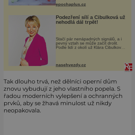
koktejlovou třešinkou a tadá…
epochaplus.cz
Manhattan je tu! A pokud to má být
skutečně on, dejte si pozor, ať místo
Podezření sílí a Cibulková už
nehodlá dál trpět!
Stačí pár nenápadných signálů, a i
pevný vztah se může začít drolit.
Podle lidí z okolí už Klára Cibulková
(51) ze seriálu Polabí nechce dál
přehlížet náznaky, které ji zraňují víc,
než je ochotna si
nasehvezdy.cz
Tak dlouho trvá, než dělníci operní dům
znovu vybudují z jeho vlastního popela. S
řadou moderních vylepšení a ochranných
prvků, aby se žhavá minulost už nikdy
neopakovala.