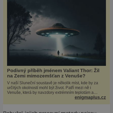
Podivný příběh jménem Valiant Thor: Žil
na Zemi mimozemšťan z Venuše?
V naší Sluneční soustavě je několik míst, kde by za
určitých okolností mohl být život. Patří mezi ně i
Venuše, která by navzdory extrémním teplotám a
enigmaplus.cz
smrtícímu složení atmosféry teoreticky mohla ukrývat
životní formy. Potvrzovat to má i podivný příběh muže
jménem Valiant Thor. Opravdu šlo o mimozem
Bohužel, jejich pracovní metody nejsou