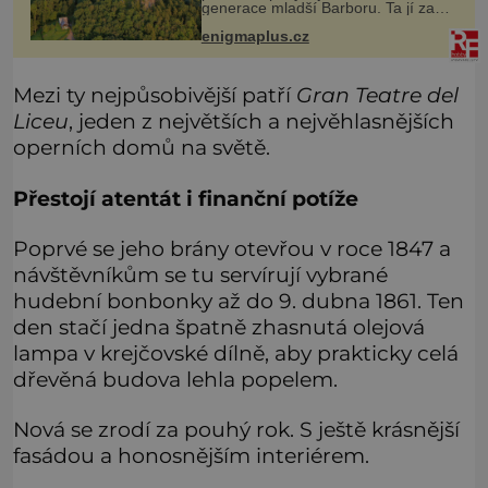
generace mladší Barboru. Ta jí za
chvíli slovní palbu opětuje. První je
enigmaplus.cz
zarytá katolička, druhá přesvědčená
kališnice. A každá z nich s
Mezi ty nejpůsobivější patří
Gran Teatre del
Liceu
, jeden z největších a nejvěhlasnějších
operních domů na světě.
Přestojí atentát i finanční potíže
Poprvé se jeho brány otevřou v roce 1847 a
návštěvníkům se tu servírují vybrané
hudební bonbonky až do 9. dubna 1861. Ten
den stačí jedna špatně zhasnutá olejová
lampa v krejčovské dílně, aby prakticky celá
dřevěná budova lehla popelem.
Nová se zrodí za pouhý rok. S ještě krásnější
fasádou a honosnějším interiérem.