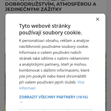
DOBRODRUŽSTVÍM, ATMOSFÉROU A
JEDINEČNÝMI ZÁŽITKY
Malebné ulice, které lákají k toulkám, světla
×
podvečerních měst i úžasné ticho hor.
Tyto webové stránky
Evropa má jedinečné kouzlo v každém
používají soubory cookie.
období. Nové číslo Světa na dlani Speciál vás
zobrazit více >>
zve na cestu plnou inspirace, dobrodružství i
K personalizaci obsahu, reklam a analýze
romantiky. Přinášíme vám 111 skvělých tipů,
návštěvnosti používáme soubory cookie.
kam vyrazit. Objevte krásu Evropy v celé její
Informace o vašem používání našich
podobě. Města s neopakovatelnou
stránek také sdílíme s našimi reklamními
atmosférou Vydejte se s námi na prohlídku
a analytickými partnery, kteří je mohou
měst, která patří k
kombinovat s dalšími informacemi, které
jste jim poskytli nebo které shromáždili
při vašem používání jejich služeb.
Více
informací
ZOBRAZIT VŠECHNY PARTNERY
(1616)
→