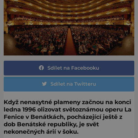
Sdílet na Facebooku
Sdílet na Twitteru
Když nenasytné plameny začnou na konci
ledna 1996 olizovat světoznámou operu La
Fenice v Benátkách, pocházející ještě z
dob Benátské republiky, je svět
nekonečných árií v šoku.