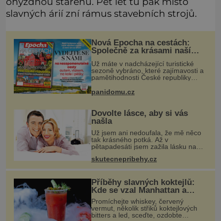
ohyzdnou stařenu. Pět let tu pak místo
slavných árií zní rámus stavebních strojů.
Nová Epocha na cestách:
Společně za krásami naší
vlasti
Už máte v nadcházející turistické
sezoně vybráno, které zajímavosti a
pamětihodnosti České republiky
navštívíte? V prodeji je právě nové
číslo Epochy na cestách, které vám
panidomu.cz
při rozhodování určitě pomůž
Dovolte lásce, aby si vás
našla
Už jsem ani nedoufala, že mě něco
tak krásného potká. Až v
pětapadesáti jsem zažila lásku na
první pohled. Poprvé jsem se
skutecnepribehy.cz
vdávala, když mi bylo dvacet. Oba
jsme byli mladí a byl to tak říkajíc
sňatek
Příběhy slavných koktejlů:
Kde se vzal Manhattan a
Bloody Mary?
Promíchejte whiskey, červený
vermut, několik střiků koktejlových
bitters a led, sceďte, ozdobte