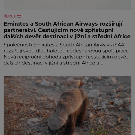
iluxus.cz
Emirates a South African Airways rozšiřují
partnerství. Cestujícím nově zpřístupní
dalších devět destinací v jižní a střední Africe
Společnosti Emirates a South African Airways (SAA)
rozšiřují svou dlouholetou codesharovou spolupráci.
Nová reciproční dohoda zpřístupní cestujícím devět
dalších destinací v jižní a střední Africe a u