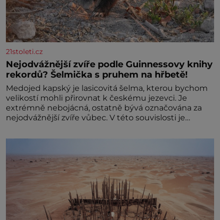
21stoleti.cz
Nejodvážnější zvíře podle Guinnessovy knihy
rekordů? Šelmička s pruhem na hřbetě!
Medojed kapský je lasicovitá šelma, kterou bychom
velikostí mohli přirovnat k českému jezevci. Je
extrémně nebojácná, ostatně bývá označována za
nejodvážnější zvíře vůbec. V této souvislosti je
dokonc