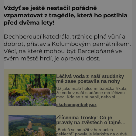
Vždyť se ještě nestačil pořádně
vzpamatovat z tragédie, která ho postihla
před dvěma lety!
Dechberoucí katedrála, tržnice plná vůní a
dobrot, přístav s Kolumbovým památníkem.
Věcí, na které mohou být Barceloňané ve
svém městě hrdí, je opravdu dost.
Léčivá voda z naší studánky
mě zase postavila na nohy
Už jako malé holce mi babička říkala,
že voda v naší studánce má léčivou
moc. Kdo se z ní napil, nebo si
natrhal bylinky kolem, tomu se
skutecnepribehy.cz
ulevilo. Ráda vzpomínám na své
dětství a na studánku, která se u
Zřícenina Trosky: Co je
pravdy na zvěstech o tajné
chodbě?
„Budeš se smažit v horoucích
peklech!“ povykuje Markéta na o dvě