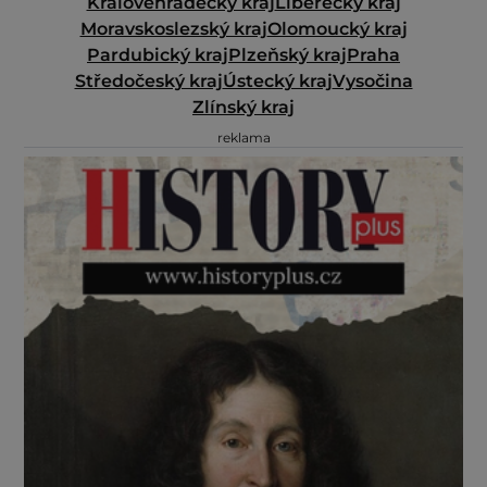
Královéhradecký kraj
Liberecký kraj
Moravskoslezský kraj
Olomoucký kraj
Pardubický kraj
Plzeňský kraj
Praha
Středočeský kraj
Ústecký kraj
Vysočina
Zlínský kraj
reklama