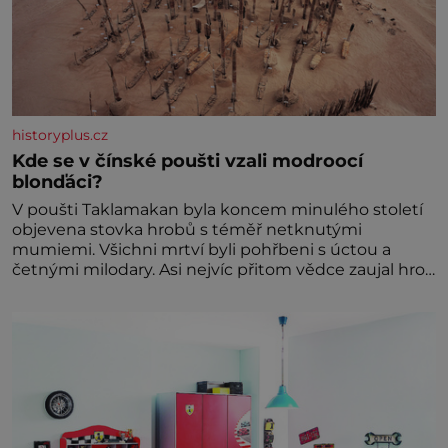
historyplus.cz
Kde se v čínské poušti vzali modroocí
blonďáci?
V poušti Taklamakan byla koncem minulého století
objevena stovka hrobů s téměř netknutými
mumiemi. Všichni mrtví byli pohřbeni s úctou a
četnými milodary. Asi nejvíc přitom vědce zaujal hrob
tříměsíčního chlapečka s modrou filcovou čapkou, z
níž se draly blonďaté vlásky. Fakt, že jsou těla
dávných lidí nesmírně dobře zachovalá, přičítají
odborníci zdejším klimatickým podmínkám. Sucho,
prosolené písky a extrémně