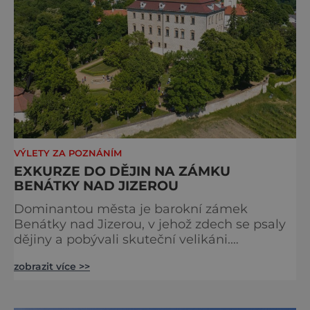
v p
VÝLETY ZA POZNÁNÍM
EXKURZE DO DĚJIN NA ZÁMKU
BENÁTKY NAD JIZEROU
Dominantou města je barokní zámek
Benátky nad Jizerou, v jehož zdech se psaly
dějiny a pobývali skuteční velikáni.
Fenomenální dánský astronom Tycho Brahe
zobrazit více >>
tu prováděl svá slavná astronomická měření
a za zavřenými dveřmi laboratoří hledal
elixíry pro lidstvo. Došlo zde i k osudové