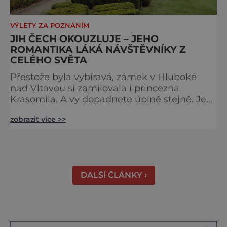
VÝLETY ZA POZNÁNÍM
JIH ČECH OKOUZLUJE – JEHO
ROMANTIKA LÁKÁ NÁVŠTĚVNÍKY Z
CELÉHO SVĚTA
Přestože byla vybíravá, zámek v Hluboké
nad Vltavou si zamilovala i princezna
Krasomila. A vy dopadnete úplně stejně. Je
totiž jedním z nejkrásnějších u nás. Vypadá
zobrazit více >>
jako nazdobený bílý dort na svatební tabuli.
Právě proto tam proudí desítky tisíc turistů.
Zámek, který najdete 9 kilometrů od
Českých Budějovic, byl inspirován anglickým
královským
DALŠÍ ČLÁNKY ›