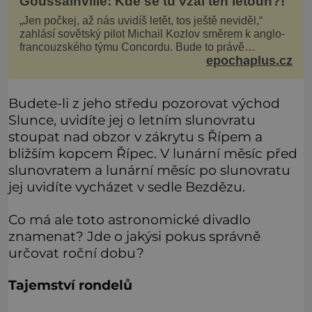
Goussainville: Kde se tu vzal ten letoun?!
„Jen počkej, až nás uvidíš letět, tos ještě neviděl,“
zahlásí sovětský pilot Michail Kozlov směrem k anglo-
francouzského týmu Concordu. Bude to právě
epochaplus.cz
konkurenční boj, co bude stát za smrtí celé 6členné
posádky Tupoleva Tu-144, zničením několika domů,
usmrcením 8 lidí na zemi (z toho 3 dětí) a 60 váž
Budete-li z jeho středu pozorovat východ
Slunce, uvidíte jej o letním slunovratu
stoupat nad obzor v zákrytu s Řípem a
bližším kopcem Řípec. V lunární měsíc před
slunovratem a lunární měsíc po slunovratu
jej uvidíte vycházet v sedle Bezdězu.
Co má ale toto astronomické divadlo
znamenat? Jde o jakýsi pokus správně
určovat roční dobu?
Tajemství rondelů