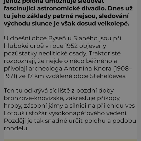
jehož poloha umožňuje sledovat
fascinující astronomické divadlo. Dnes už
tu jeho základy patrné nejsou, sledování
východu slunce je však dosud velkolepé.
U dnešní obce Byseň u Slaného jsou při
hluboké orbě v roce 1952 objeveny
pozůstatky neolitické osady. Traktoristé
rozpoznají, že nejde o něco běžného a
přivolají archeologa Antonína Knora (1908–
1971) ze 17 km vzdálené obce Stehelčeves.
Ten tu odkrývá sídliště z pozdní doby
bronzové-knovízské, zakresluje příkopy,
hroby, zásobní jámy a silnici na přilehlou ves
Lotouš i stožár vysokonapěťového vedení.
Později je tak snadné určit polohu a podobu
rondelu.