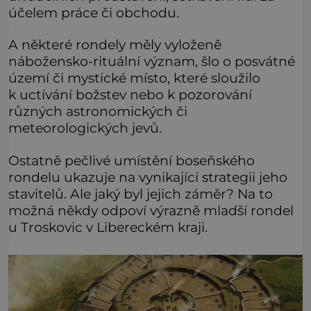
účelem práce či obchodu.
A některé rondely měly vyloženě
nábožensko-rituální význam, šlo o posvátné
území či mystické místo, které sloužilo
k uctívání božstev nebo k pozorování
různých astronomických či
meteorologických jevů.
Ostatně pečlivé umístění boseňského
rondelu ukazuje na vynikající strategii jeho
stavitelů. Ale jaký byl jejich záměr? Na to
možná někdy odpoví výrazně mladší rondel
u Troskovic v Libereckém kraji.