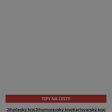
TIPY NA CESTY
Jihočeský kraj
Jihomoravský kraj
Karlovarský kraj