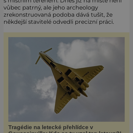
s místním terénem. Dnes již na místě není
vůbec patrný, ale jeho archeology
zrekonstruovaná podoba dává tušit, že
někdejší stavitelé odvedli precizní práci.
Tragédie na letecké přehlídce v