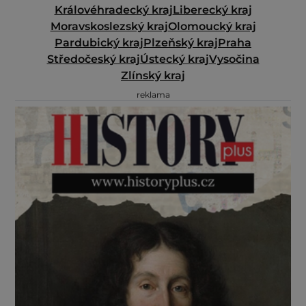
Královéhradecký kraj
Liberecký kraj
Moravskoslezský kraj
Olomoucký kraj
Pardubický kraj
Plzeňský kraj
Praha
Středočeský kraj
Ústecký kraj
Vysočina
Zlínský kraj
reklama