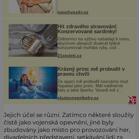
častěji mluví o svém odchodu.
Dohnala ji snad samota? Působí
nasehvezdy.cz
Hit zdravého stravování:
Konzervované sardinky!
Odborníci na výživu nabádají k tomu,
abychom alespoň dvakrát týdně
konzumovali mořské ryby, což
ovšem může být zatěžující pro
21stoleti.cz
peněženku. Dobrou zprávou je, že
hvězdou doporučení se nyní staly
konzervo
Krásný princ mě probudil v
pravou chvíli
Ze spaní mě probudil neznámý muž.
Vypadal jako princ. Měl nádherné
šaty a také šperky. Vyvedl mě z
pokoje ven, v kuchyni totiž začalo
skutecnepribehy.cz
hořet. Stalo se to už moc dávno.
Byla jsem malá holčička, měla jse
Jejich účel se různí. Zatímco některé sloužily
čistě jako vojenská opevnění, jiné byly
zbudovány jako místo pro provozování her,
divadelních představení, setkávání lidí za