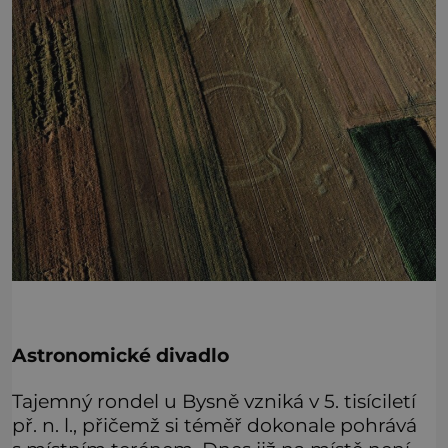
Astronomické divadlo
Tajemný rondel u Bysně vzniká v 5. tisíciletí
př. n. l., přičemž si téměř dokonale pohrává