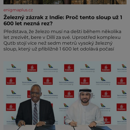
enigmaplus.cz
Železný zázrak z Indie: Proč tento sloup už 1
600 let nezná rez?
Představa, že železo musí na dešti během několika
let zrezivět, bere v Dillí za své. Uprostřed komplexu
Qutb stojí více než sedm metrů vysoký železný
sloup, který už přibližně 1 600 let odolává počasí