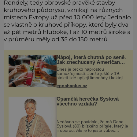
Rondely, tedy obrovské pravěké stavby
kruhového půdorysu, vznikají na různých
místech Evropy už před 10 000 lety. Jednalo
se vlastně o kruhové příkopy, které byly dva
až pět metrů hluboké, 1 až 10 metrů široké a
v průměru měly od 35 do 150 metrů.
Nápoj, která chutná po seně.
Jak znechucený Američan
vymyslel brčko
Dnes je brčko naprostou
samozřejmostí. Jenže ještě v 19.
století lidé upíjejí limonády i koktejly
dutými stébly žita nebo žitné slámy.
epochaplus.cz
Fungují sice dobře, mají ale jednu
nepříjemnou vlastnost po chvíl
Osamělá herečka Syslová
všechno vzdala?
Nedávno se povídalo, že má Dana
Syslová (80) blízkého přítele, který je
jí oporou. Ale je to ještě vůbec
pravda? V posledních dnech čím dál