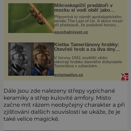
Mikroskopičtí predátoři v
mozku si vodí oběť jako
loutku
Připomíná to námět apokalyptického
seriálu The Last of Us. A skoro mrazí
při představě, že podobné horory
probíhají v přírodě běžně – s tím
epochalnisvet.cz
rozdílem, že nejde pouze o infekce
parazitickou houbou a že
Kletba Tamerlánovy hrobky:
Otevřeli hrob a za dva dny
začala invaze do SSSR.
V červnu 1941 sovětští vědci
Náhoda, nebo varování?
otevírají hrobku slavného dobyvatele
Tamerlána v uzbeckém
Samarkandu. O dva dny později
nacistické Německo zahajuje operaci
enigmaplus.cz
Barbarossa a napadá Sovětský svaz.
Shoda dat je
Dále jsou zde nalezeny střepy vypíchané
keramiky a střep kulovité amfory. Místo
začne mít rázem neobyčejný charakter a při
zjišťování dalších souvislostí se ukáže, že je
také velice magické.