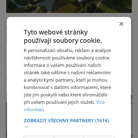
VÝLETY ZA POZNÁNÍM
×
POZNEJTE ÚDOLÍ DESNÉ: OD
Tyto webové stránky
DLOUHÝCH STRÁNÍ PO TERMÁLNÍ
používají soubory cookie.
PRAMENY
K personalizaci obsahu, reklam a analýze
Jen málokteré místo v České republice
nabízí tolik rozmanitých zážitků na tak
návštěvnosti používáme soubory cookie.
malém území jako údolí řeky Desné v srdci
Informace o vašem používání našich
Jeseníků. Během jediného dne můžete
stránek také sdílíme s našimi reklamními
zobrazit více >>
nahlédnout do útrob jedné z
a analytickými partnery, kteří je mohou
nejvýznamnějších vodních elektráren v
kombinovat s dalšími informacemi, které
Evropě, vydat se na horské hřebeny, projet se
jste jim poskytli nebo které shromáždili
na koloběžce a den zakončit poznáváním
při vašem používání jejich služeb.
Více
památek ve Velkých Losinách nebo v
informací
termálním parku. [caption
id="attachment_92379" align="
ZOBRAZIT VŠECHNY PARTNERY
(1616)
→