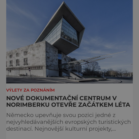
spolupráci s jeho přítelem, slavným Janem
Keplerem. Tímto historickým setkáním je
inspirována i zážitková mobilní detek
VÝLETY ZA POZNÁNÍM
NOVÉ DOKUMENTAČNÍ CENTRUM V
NORIMBERKU OTEVŘE ZAČÁTKEM LÉTA
Německo upevňuje svou pozici jedné z
nejvyhledávanějších evropských turistických
destinací. Nejnovější kulturní projekty,
otevření inovativních muzeí a velkolepé