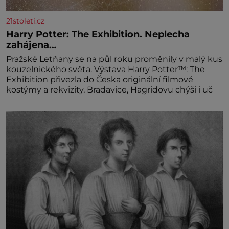
21stoleti.cz
Harry Potter: The Exhibition. Neplecha
zahájena…
Pražské Letňany se na půl roku proměnily v malý kus
kouzelnického světa. Výstava Harry Potter™: The
Exhibition přivezla do Česka originální filmové
kostýmy a rekvizity, Bradavice, Hagridovu chýši i uč