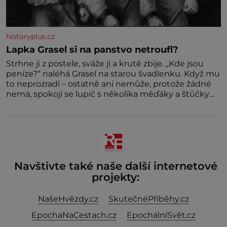
historyplus.cz
Lapka Grasel si na panstvo netroufl?
Strhne ji z postele, sváže ji a krutě zbije. „Kde jsou
peníze?“ naléhá Grasel na starou švadlenku. Když mu
to neprozradí – ostatně ani nemůže, protože žádné
nemá, spokojí se lupič s několika měďáky a štůčky
látky. Zraněná žena pár dní nato umírá. Je to muž
nebývale krutý. Jeho činy budí hrůzu ještě dlouho po
jeho smrti
Navštivte také naše další internetové
projekty:
NašeHvězdy.cz
SkutečnéPříběhy.cz
EpochaNaCestach.cz
EpochálníSvět.cz