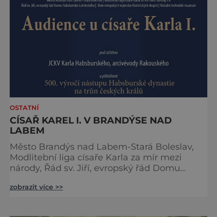
spojena s kouzly a nadpřirozenem? Turistika
na koštěti Když temnou noc
OSTATNÍ
CÍSAŘ KAREL I. V BRANDÝSE NAD
LABEM
Město Brandýs nad Labem-Stará Boleslav,
Modlitební liga císaře Karla za mír mezi
národy, Řád sv. Jiří, evropský řád Domu
habsbursko-lotrinského, Unie evropských
zobrazit více >>
vojensko-historických skupin a Národní
technické muzeum Vás zvou na 24. ročník
tradiční Audience u císaře Karla I. Audience