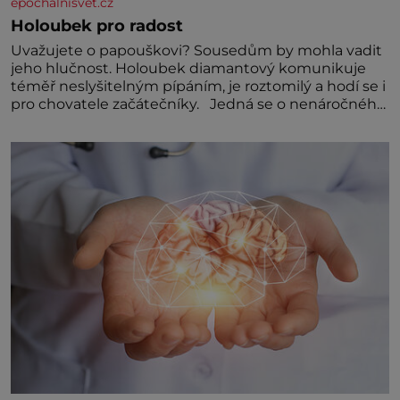
epochalnisvet.cz
Holoubek pro radost
Uvažujete o papouškovi? Sousedům by mohla vadit
jeho hlučnost. Holoubek diamantový komunikuje
téměř neslyšitelným pípáním, je roztomilý a hodí se i
pro chovatele začátečníky. Jedná se o nenáročného
klidného ptáčka, který většinu dne jen posedává.
Hodně času tráví na zemi, kde sbírá zbytky semínek
Jeho domovinou je prakticky celá Austrálie s
výjimkou pobřežní oblasti.