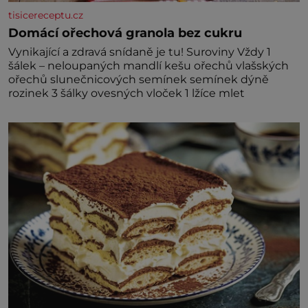
tisicereceptu.cz
Domácí ořechová granola bez cukru
Vynikající a zdravá snídaně je tu! Suroviny Vždy 1
šálek – neloupaných mandlí kešu ořechů vlašských
ořechů slunečnicových semínek semínek dýně
rozinek 3 šálky ovesných vloček 1 lžíce mlet