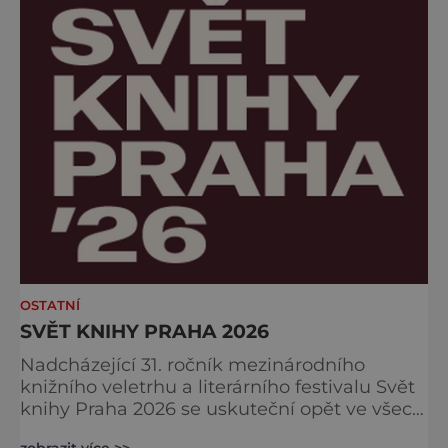
není jen o holandské omáčce. Ochutnáte
jemné krémov
OSTATNÍ
SVĚT KNIHY PRAHA 2026
Nadcházející 31. ročník mezinárodního
knižního veletrhu a literárního festivalu Svět
knihy Praha 2026 se uskuteční opět ve všech
nově zrekonstruovaných Křižíkových