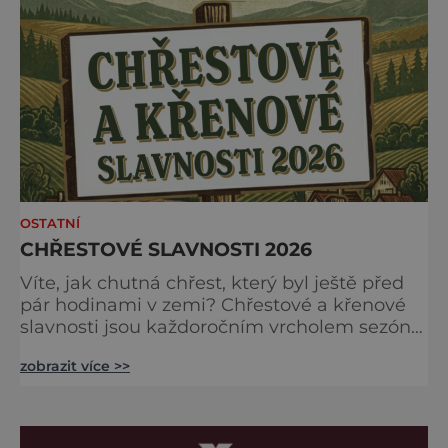
proběhne v sobotu 16. května v Brandýs nad
Labem-Staré Boleslavi. Akci již tradičně
zahájíme přivítáním historick
OSTATNÍ
CHŘESTOVÉ SLAVNOSTI 2026
Víte, jak chutná chřest, který byl ještě před
pár hodinami v zemi? Chřestové a křenové
slavnosti jsou každoročním vrcholem sezóny,
kdy se brány farmy otevírají veřejnosti, aby
zobrazit více >>
společně oslavily „bílé a zelené zlato“
českých polí. Na co se můžete těšit?
Gastronomické nebe: Špičkoví kuchaři vám
v polní kuchyni předvedou, že chřest zdaleka