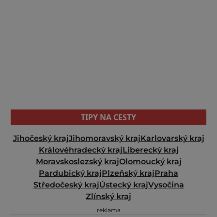
TIPY NA CESTY
Jihočeský kraj
Jihomoravský kraj
Karlovarský kraj
Královéhradecký kraj
Liberecký kraj
Moravskoslezský kraj
Olomoucký kraj
Pardubický kraj
Plzeňský kraj
Praha
Středočeský kraj
Ústecký kraj
Vysočina
Zlínský kraj
reklama