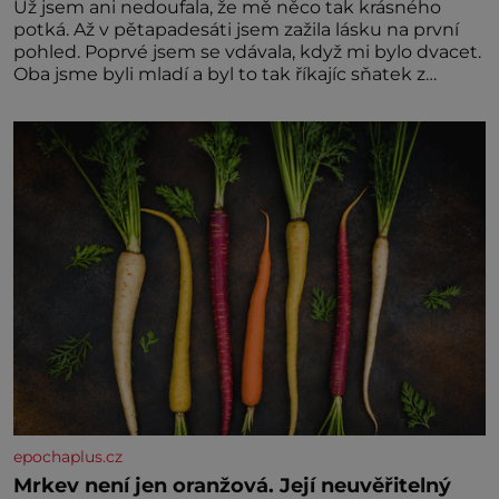
Už jsem ani nedoufala, že mě něco tak krásného
potká. Až v pětapadesáti jsem zažila lásku na první
pohled. Poprvé jsem se vdávala, když mi bylo dvacet.
Oba jsme byli mladí a byl to tak říkajíc sňatek z
rozumu. Rodiče nás dali dohromady, Toník byl dobře
zaopatřený mladý muž. Manželství nám oběma moc
nesvědčilo, brzy jsme zjistili, že
epochaplus.cz
Mrkev není jen oranžová. Její neuvěřitelný