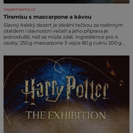
nejsemsama.cz
Tiramisu s mascarpone a kávou
Slavný italský dezert je ideální tečkou za rodinným
obědem i slavnostní večeří a jeho příprava je
jednodušší, než se může zdát. Ingredience pro 4
osoby: 250 g mascarpone 3 vejce 80 g cukru 200 g
cukrářských piškotů 250 ml silné kávy 2 lžíce
amaretta kakao na posypání Postup: Oddělte
žloutky od bílků. Žloutky vyšlehejte s cukrem do
světlé pěny a postupně do nich vmíchejte
mascarpone, aby vznikl hladký