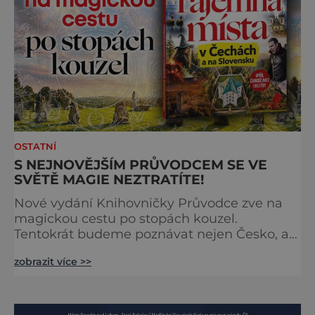
OSTATNÍ
S NEJNOVĚJŠÍM PRŮVODCEM SE VE
SVĚTĚ MAGIE NEZTRATÍTE!
Nové vydání Knihovničky Průvodce zve na
magickou cestu po stopách kouzel.
Tentokrát budeme poznávat nejen Česko, ale
zavítáme i k sousedům na Slovensko. O tom,
zobrazit více >>
že obě země jsou okouzlující, není pochyb,
brzy ale zjistíte, že čáry jsou v nich
zakořeněny hlouběji, než by se na první
pohled mohlo zdát. Která místa jsou tedy