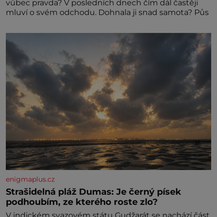
vůbec pravda? V posledních dnech čím dál častěji
mluví o svém odchodu. Dohnala ji snad samota? Půs
enigmaplus.cz
Strašidelná pláž Dumas: Je černý písek
podhoubím, ze kterého roste zlo?
V indickém svazovém státu Gudžarát se nachází část