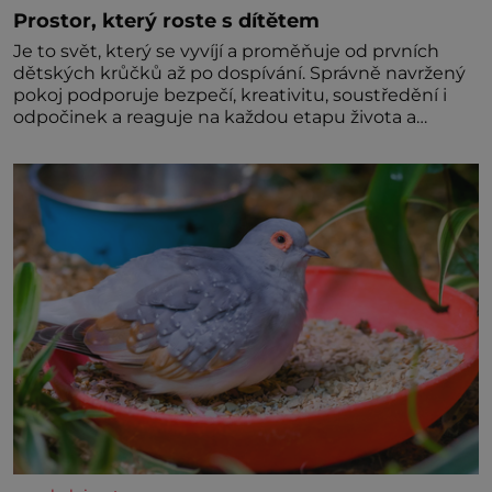
Prostor, který roste s dítětem
Je to svět, který se vyvíjí a proměňuje od prvních
dětských krůčků až po dospívání. Správně navržený
pokoj podporuje bezpečí, kreativitu, soustředění i
odpočinek a reaguje na každou etapu života a
specifické potřeby dítěte. Pro nejmenší je klíčová
jednoduchost, měkkost a bezpečí, proto by pokoj
miminka měl působit především klidně a útulně.
Předškolní věk je