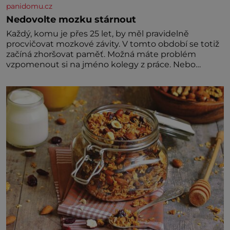
panidomu.cz
Nedovolte mozku stárnout
Každý, komu je přes 25 let, by měl pravidelně
procvičovat mozkové závity. V tomto období se totiž
začíná zhoršovat paměť. Možná máte problém
vzpomenout si na jméno kolegy z práce. Nebo
marně v paměti lovíte název knížky, kterou jste
nedávno přečetli. Je to opravdu tak, s věkem jako
kdyby se paměť rozhodla stávkovat. Cvičte