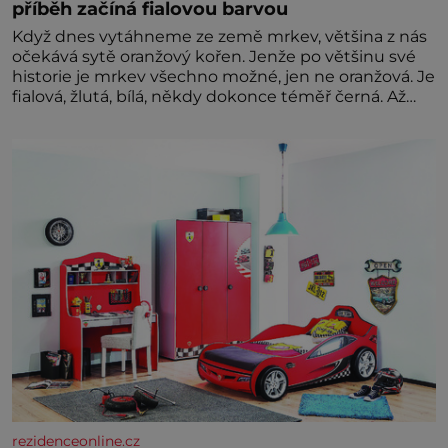
příběh začíná fialovou barvou
Když dnes vytáhneme ze země mrkev, většina z nás
očekává sytě oranžový kořen. Jenže po většinu své
historie je mrkev všechno možné, jen ne oranžová. Je
fialová, žlutá, bílá, někdy dokonce téměř černá. Až
díky stovkám let pečlivého šlechtění se z ní stává
zelenina, bez které si českou zahradu ani
nedokážeme představit. Její příběh je
rezidenceonline.cz