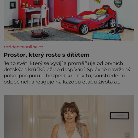
rezidenceonline.cz
Prostor, který roste s dítětem
Je to svět, který se vyvíjí a proměňuje od prvních
dětských krůčků až po dospívání. Správně navržený
pokoj podporuje bezpečí, kreativitu, soustředění i
odpočinek a reaguje na každou etapu života a
specifické potřeby dítěte. Pro nejmenší je klíčová
jednoduchost, měkkost a bezpečí, proto by pokoj
miminka měl působit především klidně a útulně.
Předškolní věk je