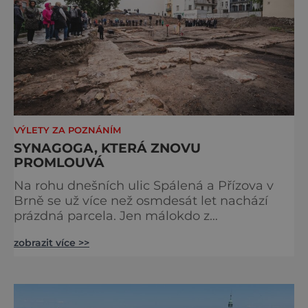
VÝLETY ZA POZNÁNÍM
SYNAGOGA, KTERÁ ZNOVU
PROMLOUVÁ
Na rohu dnešních ulic Spálená a Přízova v
Brně se už více než osmdesát let nachází
prázdná parcela. Jen málokdo z
kolemjdoucích tuší, že právě zde stála jedna
zobrazit více >>
z největších synagog v českých zemích –
monumentální stavba, která byla po
desetiletí symbolem sebevědomé a
prosperující židovské komunity. Brněnská
Velká synagoga byla slavnostně otevřena v