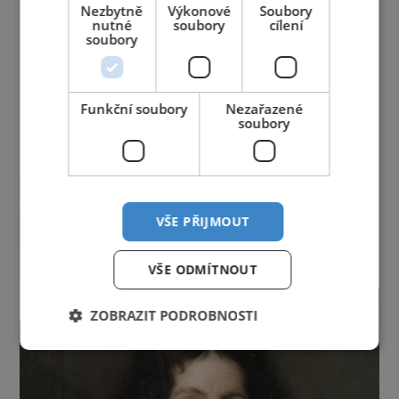
Nezbytně
Výkonové
Soubory
Jihočeský kraj
Jihomoravský kraj
Karlovarský kraj
nutné
soubory
cílení
soubory
Královéhradecký kraj
Liberecký kraj
Moravskoslezský kraj
Olomoucký kraj
Pardubický kraj
Plzeňský kraj
Praha
Funkční soubory
Nezařazené
Středočeský kraj
Ústecký kraj
Vysočina
soubory
Zlínský kraj
reklama
VŠE PŘIJMOUT
VŠE ODMÍTNOUT
ZOBRAZIT PODROBNOSTI