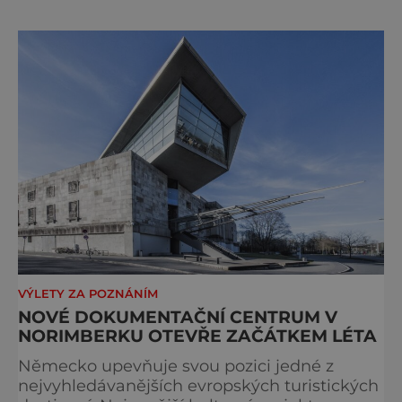
a za zavřenými dveřmi laboratoří hledal
elixíry pro lidstvo. Došlo zde i k osudové
spolupráci s jeho přítelem, slavným Janem
Keplerem. Tímto historickým setkáním je
inspirována i zážitková mobilní detek
VÝLETY ZA POZNÁNÍM
NOVÉ DOKUMENTAČNÍ CENTRUM V
NORIMBERKU OTEVŘE ZAČÁTKEM LÉTA
Německo upevňuje svou pozici jedné z
nejvyhledávanějších evropských turistických