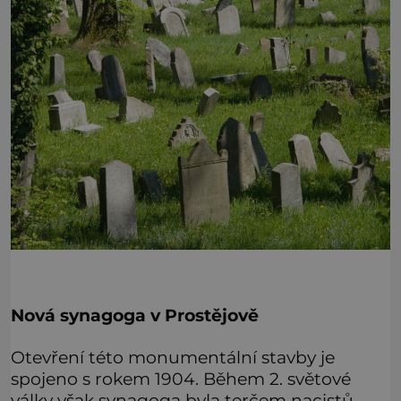
Nová synagoga v Prostějově
Otevření této monumentální stavby je
spojeno s rokem 1904. Během 2. světové
války však synagoga byla terčem nacistů,