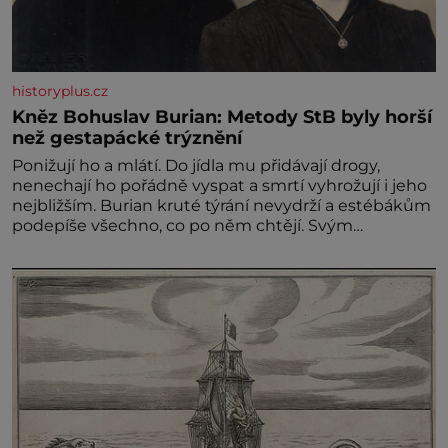
historyplus.cz
Kněz Bohuslav Burian: Metody StB byly horší
než gestapácké trýznění
Ponižují ho a mlátí. Do jídla mu přidávají drogy,
nenechají ho pořádně vyspat a smrtí vyhrožují i jeho
nejbližším. Burian kruté týrání nevydrží a estébákům
podepíše všechno, co po něm chtějí. Svým
podpisem jim potvrdí také to, že na něj během
výslechů nikdo nevyvíjel fyzický ani psychický nátlak.
Syn brněnského řezníka chce být knězem a