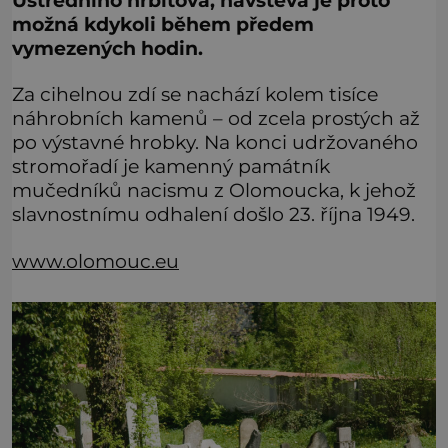
Ústředního hřbitova, návštěva je proto
možná kdykoli během předem
vymezených hodin.
Za cihelnou zdí se nachází kolem tisíce
náhrobních kamenů – od zcela prostých až
po výstavné hrobky. Na konci udržovaného
stromořadí je kamenný památník
mučedníků nacismu z Olomoucka, k jehož
slavnostnímu odhalení došlo 23. října 1949.
www.olomouc.eu