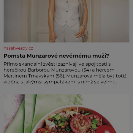
nasehvezdy.cz
Pomsta Munzarové nevěrnému muži?
Přímo skandální zvěsti zaznívají ve spojitosti s
herečkou Barborou Munzarovou (54) a hercem
Martinem Trnavským (56). Munzarová měla být totiž
viděna s jakýmsi sympaťákem, s nímž se velmi
družně, až d