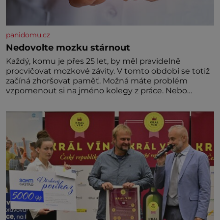
panidomu.cz
Nedovolte mozku stárnout
Každý, komu je přes 25 let, by měl pravidelně
procvičovat mozkové závity. V tomto období se totiž
začíná zhoršovat paměť. Možná máte problém
vzpomenout si na jméno kolegy z práce. Nebo
marně v paměti lovíte název knížky, kterou jste
nedávno přečetli. Je to opravdu tak, s věkem jako
kdyby se paměť rozhodla stávkovat. Cvičte