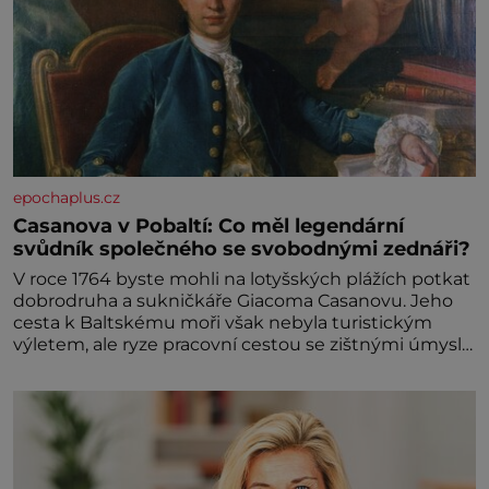
epochaplus.cz
Casanova v Pobaltí: Co měl legendární
svůdník společného se svobodnými zednáři?
V roce 1764 byste mohli na lotyšských plážích potkat
dobrodruha a sukničkáře Giacoma Casanovu. Jeho
cesta k Baltskému moři však nebyla turistickým
výletem, ale ryze pracovní cestou se zištnými úmysly.
Jaký cíl Casanova sledoval, když se například
procházel uličkami lotyšské Rigy? Casanova v Pobaltí
kontaktoval tamní zednářské lóže. Nebyl v této
oblasti žádným nováčkem, protože do zednářské