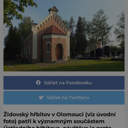
Sdílet na Facebooku
Sdílet na Twitteru
Židovský hřbitov v Olomouci (viz úvodní
foto) patří k významným součástem