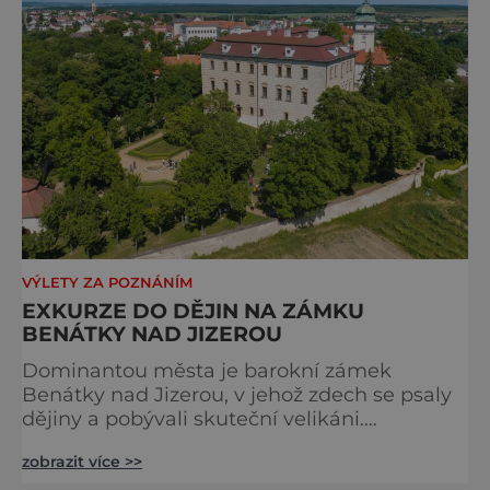
roce 1856, v době, kdy se město proměňovalo
v p
VÝLETY ZA POZNÁNÍM
EXKURZE DO DĚJIN NA ZÁMKU
BENÁTKY NAD JIZEROU
Dominantou města je barokní zámek
Benátky nad Jizerou, v jehož zdech se psaly
dějiny a pobývali skuteční velikáni.
Fenomenální dánský astronom Tycho Brahe
zobrazit více >>
tu prováděl svá slavná astronomická měření