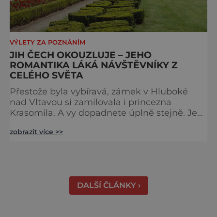
VÝLETY ZA POZNÁNÍM
JIH ČECH OKOUZLUJE – JEHO
ROMANTIKA LÁKÁ NÁVŠTĚVNÍKY Z
CELÉHO SVĚTA
Přestože byla vybíravá, zámek v Hluboké
nad Vltavou si zamilovala i princezna
Krasomila. A vy dopadnete úplně stejně. Je
totiž jedním z nejkrásnějších u nás. Vypadá
zobrazit více >>
jako nazdobený bílý dort na svatební tabuli.
Právě proto tam proudí desítky tisíc turistů.
Zámek, který najdete 9 kilometrů od
Českých Budějovic, byl inspirován anglickým
královským
DALŠÍ ČLÁNKY ›