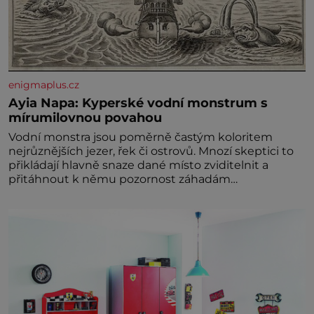
enigmaplus.cz
Ayia Napa: Kyperské vodní monstrum s
mírumilovnou povahou
Vodní monstra jsou poměrně častým koloritem
nejrůznějších jezer, řek či ostrovů. Mnozí skeptici to
přikládají hlavně snaze dané místo zviditelnit a
přitáhnout k němu pozornost záhadám
nakloněných turi