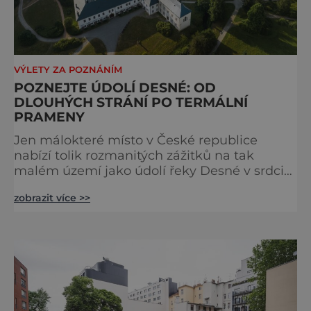
VÝLETY ZA POZNÁNÍM
POZNEJTE ÚDOLÍ DESNÉ: OD
DLOUHÝCH STRÁNÍ PO TERMÁLNÍ
PRAMENY
Jen málokteré místo v České republice
nabízí tolik rozmanitých zážitků na tak
malém území jako údolí řeky Desné v srdci
Jeseníků. Během jediného dne můžete
zobrazit více >>
nahlédnout do útrob jedné z
nejvýznamnějších vodních elektráren v
Evropě, vydat se na horské hřebeny, projet se
na koloběžce a den zakončit poznáváním
památek ve Velkých Losinách nebo v
termálním parku. [caption
id="attachment_92379" align="