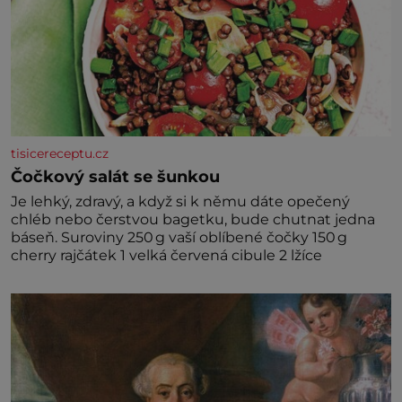
tisicereceptu.cz
Čočkový salát se šunkou
Je lehký, zdravý, a když si k němu dáte opečený
chléb nebo čerstvou bagetku, bude chutnat jedna
báseň. Suroviny 250 g vaší oblíbené čočky 150 g
cherry rajčátek 1 velká červená cibule 2 lžíce