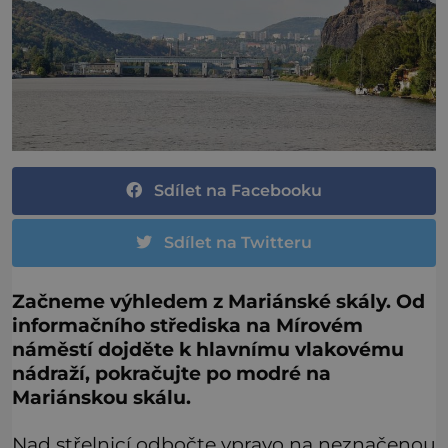
Sdílet na Facebooku
Sdílet na Twitteru
Začneme výhledem z Mariánské skály. Od
informačního střediska na Mírovém
náměstí dojděte k hlavnímu vlakovému
nádraží, pokračujte po modré na
Mariánskou skálu.
Nad střelnicí odbočte vpravo na neznačenou