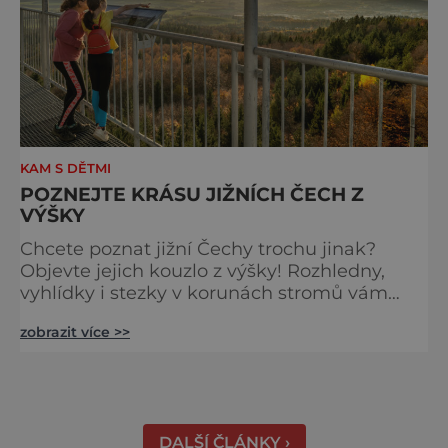
KAM S DĚTMI
POZNEJTE KRÁSU JIŽNÍCH ČECH Z
VÝŠKY
Chcete poznat jižní Čechy trochu jinak?
Objevte jejich kouzlo z výšky! Rozhledny,
vyhlídky i stezky v korunách stromů vám
nabídnou dechberoucí pohledy na řeky, lesy,
zobrazit více >>
města i Alpy v dálce. Ptačí pozorovatelna
Vrbenské rybníky Začněte třeba na Stezce
korunami stromů Lipno, kde se projdete ve
výšce 40 metrů s výhledy na šu
DALŠÍ ČLÁNKY ›