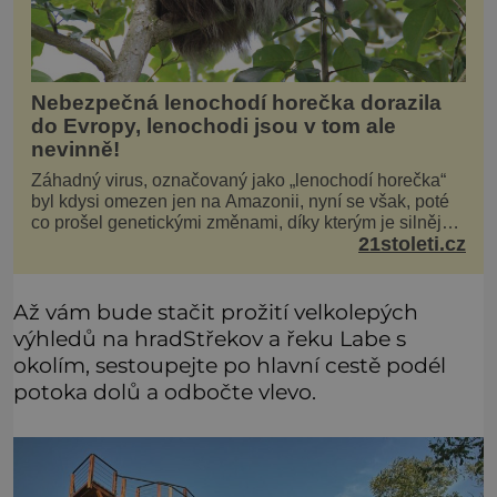
Nebezpečná lenochodí horečka dorazila
do Evropy, lenochodi jsou v tom ale
nevinně!
Záhadný virus, označovaný jako „lenochodí horečka“
byl kdysi omezen jen na Amazonii, nyní se však, poté
co prošel genetickými změnami, díky kterým je silnější,
21stoleti.cz
šíří po celé Americe a první případy se objevily už i v
Evropě. Máme se bát? Virus oropouche (čti oropuče),
jak se odborně nazývá, byl až do
Až vám bude stačit prožití velkolepých
výhledů na hradStřekov a řeku Labe s
okolím, sestoupejte po hlavní cestě podél
potoka dolů a odbočte vlevo.