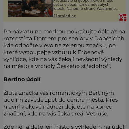
Představte si geopolitickou mapu
světa v pozdních osmdesátých
letech. Na jedné straně Washington,
na druhé Moskva. Mezi nimi jaderný
21stoleti.cz
arzenál schopný zničit planetu
padesátkrát dokola, železná opona a
Po návratu na modrou pokračujte dále až na
rozcestí za Domem pro seniory v Doběticích,
kde odbočte vlevo na zelenou značku, po
které vystoupejte vzhůru k Erbenově
vyhlídce, kde na vás čekají nevšední výhledy
na město a vrcholy Českého středohoří.
Bertino údolí
Žlutá značka vás romantickým Bertiným
údolím zavede zpět do centra města. Přes
hlavní vlakové nádraží dojděte na konec
značení, kde na vás čeká areál Větruše.
Zde nenajdete jen místo s výhledem na údolí