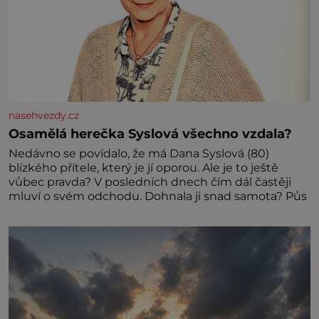
nasehvezdy.cz
Osamělá herečka Syslová všechno vzdala?
Nedávno se povídalo, že má Dana Syslová (80)
blízkého přítele, který je jí oporou. Ale je to ještě
vůbec pravda? V posledních dnech čím dál častěji
mluví o svém odchodu. Dohnala ji snad samota? Půs