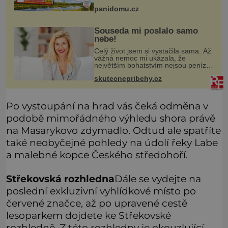
navštívíte? V prodeji je právě nové
číslo Epochy na cestách, které vám
panidomu.cz
při rozhodování určitě pomůž
Souseda mi poslalo samo
nebe!
Celý život jsem si vystačila sama. Až
vážná nemoc mi ukázala, že
největším bohatstvím nejsou peníze
ani vlastní byt, ale člověk, který je
skutecnepribehy.cz
ochotný podat pomocnou ruku.
Vždycky jsem byla spíš samotářka.
Po vystoupání na hrad vás čeká odměna v
podobě mimořádného výhledu shora právě
na Masarykovo zdymadlo. Odtud ale spatříte
také neobyčejné pohledy na údolí řeky Labe
a malebné kopce Českého středohoří.
Střekovská rozhledna
Dále se vydejte na
poslední exkluzivní vyhlídkové místo po
červené značce, až po upravené cestě
lesoparkem dojdete ke Střekovské
rozhledně. Z této rozhledny je okouzlující