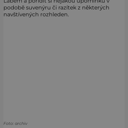
Labem a pořídit si nějakou upomínku v
podobě suvenýru či razítek z některých
navštívených rozhleden.
Foto: archiv