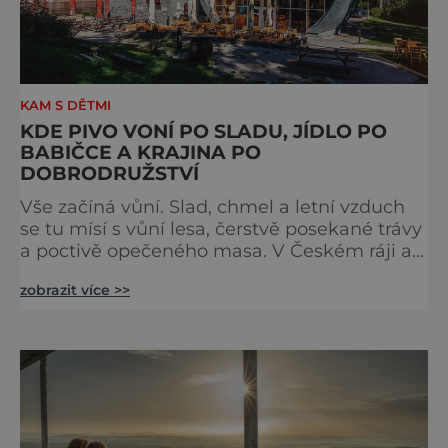
KAM S DĚTMI
KDE PIVO VONÍ PO SLADU, JÍDLO PO
BABIČCE A KRAJINA PO
DOBRODRUŽSTVÍ
Vše začíná vůní. Slad, chmel a letní vzduch
se tu mísí s vůní lesa, čerstvě posekané trávy
a poctivě opečeného masa. V Českém ráji a
na Liberecku se léto nepočítá na dny, ale na
zobrazit více >>
doušky – a ty tady tečou proudem. Není to
jen výlet, je to oslava chutí, tradice a
poctivého řemesla, kterou ocení každý, kdo
ví, že k dokonalému dni patří nejen výhled,
ale i výčep. Měšťanský pivovar Turnov přesně
ví,