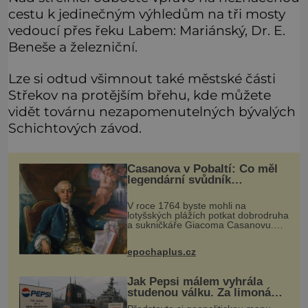
cestu k jedinečným výhledům na tři mosty
vedoucí přes řeku Labem: Mariánský, Dr. E.
Beneše a železniční.
Lze si odtud všimnout také městské části
Střekov na protějším břehu, kde můžete
vidět továrnu nezapomenutelných bývalých
Schichtových závod.
Casanova v Pobaltí: Co měl
legendární svůdník
společného se svobodnými
zednáři?
V roce 1764 byste mohli na
lotyšských plážích potkat dobrodruha
a sukničkáře Giacoma Casanovu.
Jeho cesta k Baltskému moři však
nebyla turistickým výletem, ale ryze
epochaplus.cz
pracovní cestou se zištnými úmysly.
Jak Pepsi málem vyhrála
studenou válku. Za limonádu
dostala ponorky i křižník