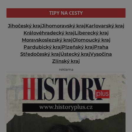
TIPY NA CESTY
Jihočeský kraj
Jihomoravský kraj
Karlovarský kraj
Královéhradecký kraj
Liberecký kraj
Moravskoslezský kraj
Olomoucký kraj
Pardubický kraj
Plzeňský kraj
Praha
Středočeský kraj
Ústecký kraj
Vysočina
Zlínský kraj
reklama