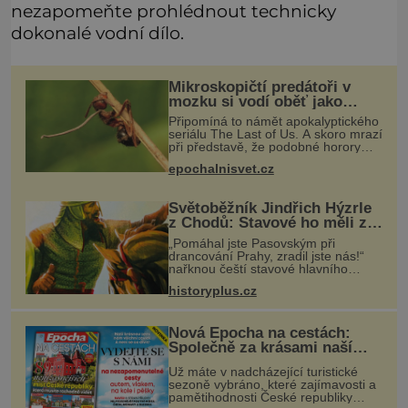
nezapomeňte prohlédnout technicky
dokonalé vodní dílo.
Mikroskopičtí predátoři v
mozku si vodí oběť jako
loutku
Připomíná to námět apokalyptického
seriálu The Last of Us. A skoro mrazí
při představě, že podobné horory
probíhají v přírodě běžně – s tím
epochalnisvet.cz
rozdílem, že nejde pouze o infekce
parazitickou houbou a že
Světoběžník Jindřich Hýzrle
z Chodů: Stavové ho měli za
zrádce
„Pomáhal jste Pasovským při
drancování Prahy, zradil jste nás!“
nařknou čeští stavové hlavního
zbrojmistra zemské hotovosti.
historyplus.cz
Jindřich se však zastrašit nenechá.
Zachová chladnou hlavu a trestu
unikne.
Nová Epocha na cestách:
Společně za krásami naší
vlasti
Už máte v nadcházející turistické
sezoně vybráno, které zajímavosti a
pamětihodnosti České republiky