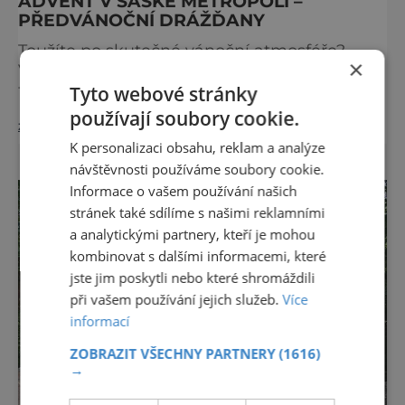
ADVENT V SASKÉ METROPOLI –
PŘEDVÁNOČNÍ DRÁŽĎANY
Toužíte po skutečné vánoční atmosféře?
×
Vydejte se do Německa, kde mají adventní
trhy dlouhou tradici a patří k těm
Tyto webové stránky
nejpůvabnějším v Evropě. Ty nejbližší
používají soubory cookie.
zobrazit více >>
českým hranicím najdete v Drážďanech –
K personalizaci obsahu, reklam a analýze
začínají 26. 11. 2025 a potrvají do 24. 12. 2025.
A stojí za to je zažít na vlastní kůži.
návštěvnosti používáme soubory cookie.
S norimberským Christkindlesmarktem se
Informace o vašem používání našich
drážďanské vánoční trhy každoročně
stránek také sdílíme s našimi reklamními
přetahují o pozici nejnavštěvovanějších t
a analytickými partnery, kteří je mohou
kombinovat s dalšími informacemi, které
jste jim poskytli nebo které shromáždili
při vašem používání jejich služeb.
Více
informací
ZOBRAZIT VŠECHNY PARTNERY
(1616)
→