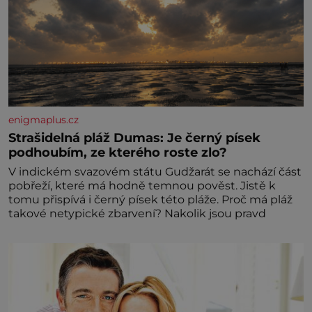
enigmaplus.cz
Strašidelná pláž Dumas: Je černý písek
podhoubím, ze kterého roste zlo?
V indickém svazovém státu Gudžarát se nachází část
pobřeží, které má hodně temnou pověst. Jistě k
tomu přispívá i černý písek této pláže. Proč má pláž
takové netypické zbarvení? Nakolik jsou pravd