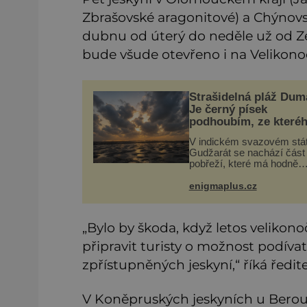
Zbrašovské aragonitové) a Chýnovs
dubnu od úterý do neděle už od Z
bude všude otevřeno i na Velikono
Strašidelná pláž Dum
Je černý písek
podhoubím, ze které
roste zlo?
V indickém svazovém stá
Gudžarát se nachází část
pobřeží, které má hodně
temnou pověst. Jistě k to
přispívá i černý písek této
enigmaplus.cz
pláže. Proč má pláž takov
netypické zbarvení? Nakolik
jsou pravdivé
„Bylo by škoda, když letos velikono
připravit turisty o možnost podívat
zpřístupněných jeskyní,“ říká ředit
V Koněpruských jeskyních u Berou