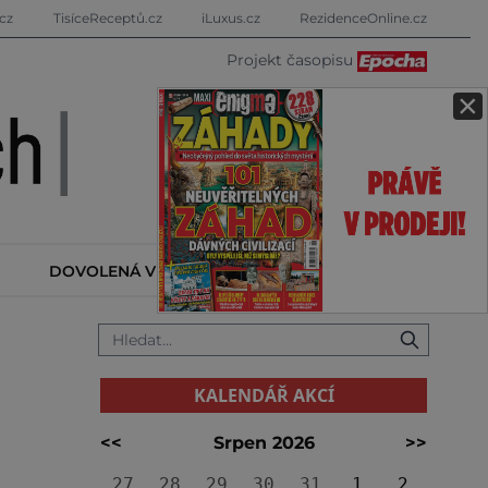
cz
TisíceReceptů.cz
iLuxus.cz
RezidenceOnline.cz
Projekt časopisu
×
DOVOLENÁ V ZAHRANIČÍ
KALENDÁŘ AKCÍ
KALENDÁŘ AKCÍ
<<
Srpen 2026
>>
27
28
29
30
31
1
2