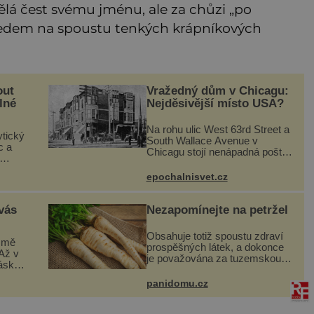
ělá čest svému jménu, ale za chůzi „po
ledem na spoustu tenkých krápníkových
out
Vražedný dům v Chicagu:
lné
Nejděsivější místo USA?
Na rohu ulic West 63rd Street a
ytický
South Wallace Avenue v
c a
Chicagu stojí nenápadná pošta.
Nemá žádný speciální nápis ani
v
pamětní desku. A přesto prý
epochalnisvet.cz
ích,
místní zaměstnanci neradi
vky. K
chodí do sklepa. Právě tady t
 vás
Nezapomínejte na petržel
Obsahuje totiž spoustu zdraví
e mě
prospěšných látek, a dokonce
Až v
je považována za tuzemskou
lásku
superpotravinu. Zázrak plný
sem
vitaminů V petrželi najdete
panidomu.cz
vitaminy B1, B2, B3, B6,
dí a
provitamin A, vitamin E a