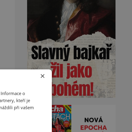
×
 Informace o
tnery, kteří je
máždili při vašem