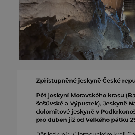
Zpřístupněné jeskyně České republ
Pět jeskyní Moravského krasu (Ba
šošůvské a Výpustek), Jeskyně N
dolomitové jeskyně v Podkrkonoší
pro duben již od Velkého pátku 2
Pět jeskyní v Olomouckém kraji (J