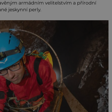
tavěným armádním velitelstvím a přírodní
né jeskynní perly.