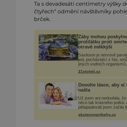
Ta s devadesáti centimetry výšky d
čtyřech“ odmění návštěvníky poh
brček.
Žáby mohou poskytn
protilátku proti smrte
otravě měkkýši
Saxitoxin je nervově paral
jed, pocházející z řas, sini
jiných vodních organismů.
Nacházet se však může i 
21stoleti.cz
lidmi konzumovaných mlž
jako jsou ústřice nebo slá
příznakům otravy patří
Dovolte lásce, aby si
našla
Už jsem ani nedoufala, ž
něco tak krásného potká. 
pětapadesáti jsem zažila 
na první pohled. Poprvé j
skutecnepribehy.cz
se vdávala, když mi bylo
dvacet. Oba jsme byli mla
byl to tak říkajíc sňatek