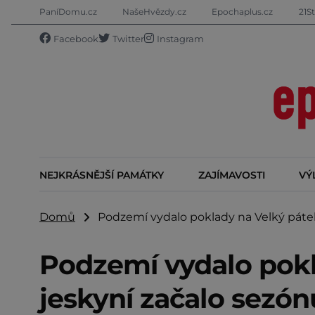
PaníDomu.cz
NašeHvězdy.cz
Epochaplus.cz
21St
Facebook
Twitter
Instagram
NEJKRÁSNĚJŠÍ PAMÁTKY
ZAJÍMAVOSTI
VÝ
Domů
Podzemí vydalo poklady na Velký pátek.
Podzemí vydalo pokl
jeskyní začalo sezó