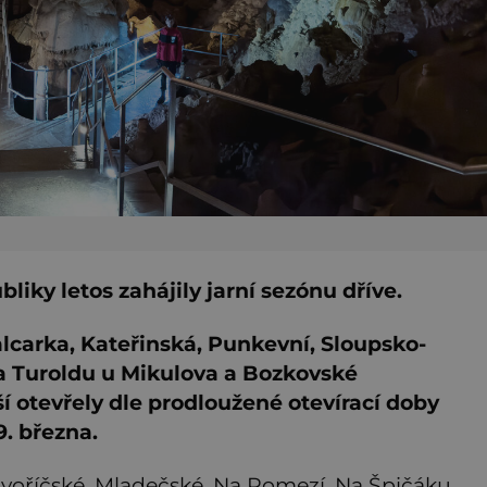
iky letos zahájily jarní sezónu dříve.
lcarka, Kateřinská, Punkevní, Sloupsko-
a Turoldu u Mikulova a Bozkovské
 otevřely dle prodloužené otevírací doby
9. března.
avoříčské, Mladečské, Na Pomezí, Na Špičáku,