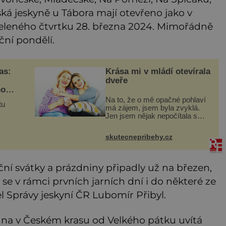
ká jeskyně u Tábora mají otevřeno jako v
eleného čtvrtku 28. března 2024. Mimořádně
ční pondělí.
as:
Krása mi v mládí otevírala
dveře
ho
Na to, že o mě opačné pohlaví
tu
má zájem, jsem byla zvyklá.
Jen jsem nějak nepočítala s
tím, že to jednou skončí a já
mu
zůstanu úplně sama. Když mi
skutecnepribehy.cz
bylo dvacet, rychle jsem zjistila,
é
že se svět usmívá mno
ční svátky a prázdniny připadly už na březen,
 se v rámci prvních jarních dní i do některé ze
el Správy jeskyní ČR Lubomír Přibyl.
na v Českém krasu od Velkého pátku uvítá