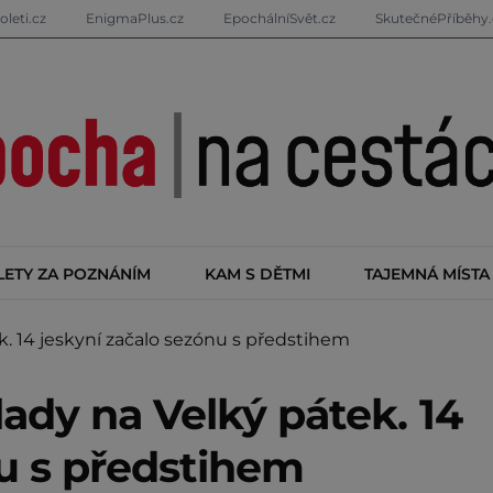
oleti.cz
EnigmaPlus.cz
EpochálníSvět.cz
SkutečnéPříběhy.
LETY ZA POZNÁNÍM
KAM S DĚTMI
TAJEMNÁ MÍSTA
 14 jeskyní začalo sezónu s předstihem
ady na Velký pátek. 14
nu s předstihem