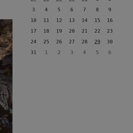
3
4
5
6
7
8
9
10
11
12
13
14
15
16
17
18
19
20
21
22
23
24
25
26
27
28
29
30
31
1
2
3
4
5
6