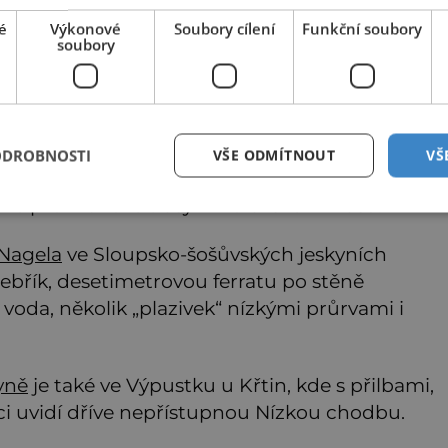
é
Výkonové
Soubory cílení
Funkční soubory
soubory
Zajímavé články najdete také na
nasehvezdy.cz
ODROBNOSTI
VŠE ODMÍTNOUT
VŠ
vných chodnících s elektrickým osvětlením
kové prohlídkové trasy v Moravském krasu.
Nagela
ve Sloupsko-šošůvských jeskyních
žebřík, desetimetrovou ferratu po stěně
voda, několik „plazivek“ nízkými průrvami i
yně
je také ve Výpustku u Křtin, kde s přilbami,
ci uvidí dříve nepřístupnou Nízkou chodbu.