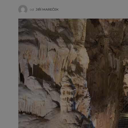
od
JIŘÍ MAREČEK