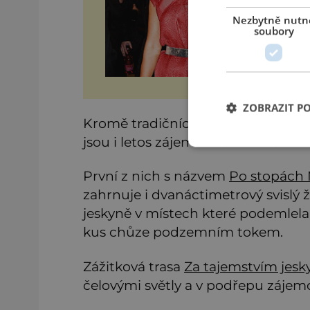
Nezbytně nutn
soubory
ZOBRAZIT P
Kromě tradičních prohlídek po pe
jsou i letos zájemci zváni na zážit
První z nich s názvem
Po stopách 
zahrnuje i dvanáctimetrový svislý 
jeskyně v místech které podemlela 
kus chůze podzemním tokem.
Zážitková trasa
Za tajemstvím jesk
čelovými světly a v podřepu zájem