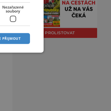
Nezařazené
soubory
PROLISTOVAT
E PŘIJMOUT