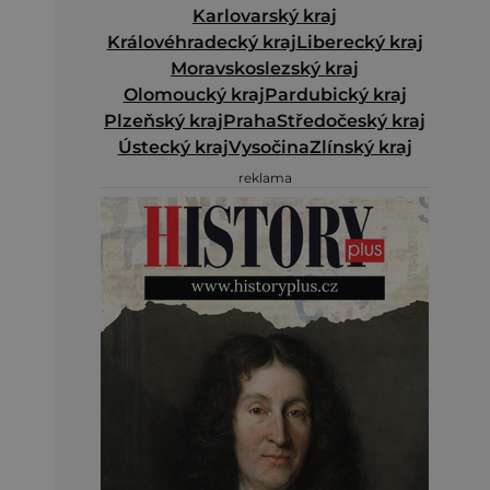
Karlovarský kraj
Královéhradecký kraj
Liberecký kraj
Moravskoslezský kraj
Olomoucký kraj
Pardubický kraj
Plzeňský kraj
Praha
Středočeský kraj
Ústecký kraj
Vysočina
Zlínský kraj
reklama