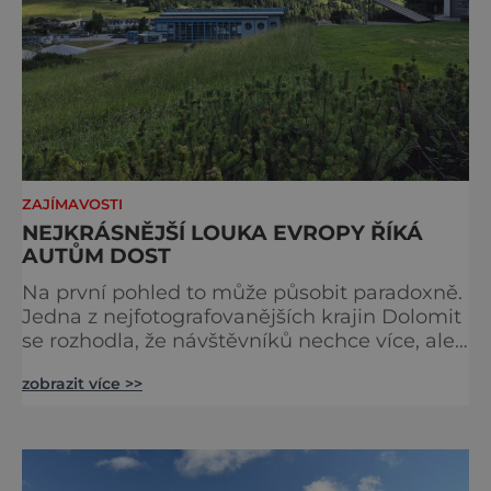
ZAJÍMAVOSTI
NEJKRÁSNĚJŠÍ LOUKA EVROPY ŘÍKÁ
AUTŮM DOST
Na první pohled to může působit paradoxně.
Jedna z nejfotografovanějších krajin Dolomit
se rozhodla, že návštěvníků nechce více, ale
méně. Alpe di Siusi, největší vysokohorská
zobrazit více >>
louka v Evropě, zavádí od léta 2026 nová
pravidla příjezdu, která mají jediný cíl –
zachovat místo, kvůli němuž sem lidé
přijíždějí. Nejde o boj proti turistům. Jde o
ochranu krajiny, která už nechce být obětí