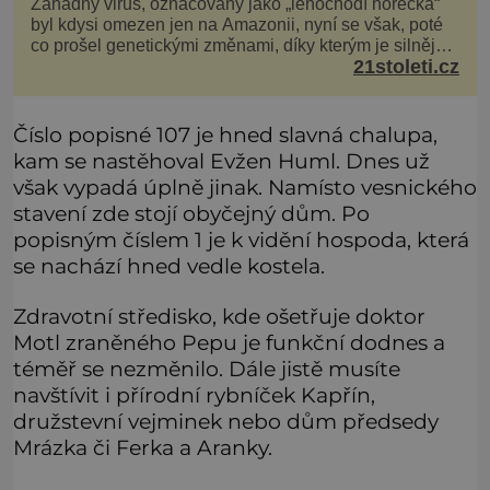
Záhadný virus, označovaný jako „lenochodí horečka“
byl kdysi omezen jen na Amazonii, nyní se však, poté
co prošel genetickými změnami, díky kterým je silnější,
21stoleti.cz
šíří po celé Americe a první případy se objevily už i v
Evropě. Máme se bát? Virus oropouche (čti oropuče),
jak se odborně nazývá, byl až do
Číslo popisné 107 je hned slavná chalupa,
kam se nastěhoval Evžen Huml. Dnes už
však vypadá úplně jinak. Namísto vesnického
stavení zde stojí obyčejný dům. Po
popisným číslem 1 je k vidění hospoda, která
se nachází hned vedle kostela.
Zdravotní středisko, kde ošetřuje doktor
Motl zraněného Pepu je funkční dodnes a
téměř se nezměnilo. Dále jistě musíte
navštívit i přírodní rybníček Kapřín,
družstevní vejminek nebo dům předsedy
Mrázka či Ferka a Aranky.