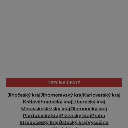
TIPY NA CESTY
Jihočeský kraj
Jihomoravský kraj
Karlovarský kraj
Královéhradecký kraj
Liberecký kraj
Moravskoslezský kraj
Olomoucký kraj
Pardubický kraj
Plzeňský kraj
Praha
Středočeský kraj
Ústecký kraj
Vysočina