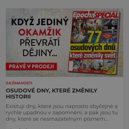
Poledník, právě v tom spočívá jeho síla.
Můstek si dodnes uchovává syrový horský
charakter, klid a zvláštní atmosféru
šumavských hřebenů, kde se střídá hustý les
ZAJÍMAVOSTI
OSUDOVÉ DNY, KTERÉ ZMĚNILY
HISTORII
Existují dny, které jsou naprosto obyčejné a
rychle upadnou v zapomnění, a pak jsou tu
dny, které se nesmazatelným písmem
otisknou do lidské historie, a je jedno, jestli