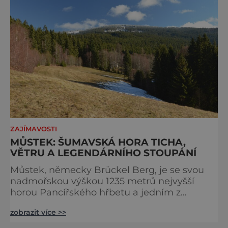
vlastního úspě
ZAJÍMAVOSTI
MŮSTEK: ŠUMAVSKÁ HORA TICHA,
VĚTRU A LEGENDÁRNÍHO STOUPÁNÍ
Můstek, německy Brückel Berg, je se svou
nadmořskou výškou 1235 metrů nejvyšší
horou Pancířského hřbetu a jedním z
nejcharakterističtějších vrcholů západní
zobrazit více >>
Šumavy. Přestože nestojí v centru hlavních
turistických proudů jako Velký Javor či