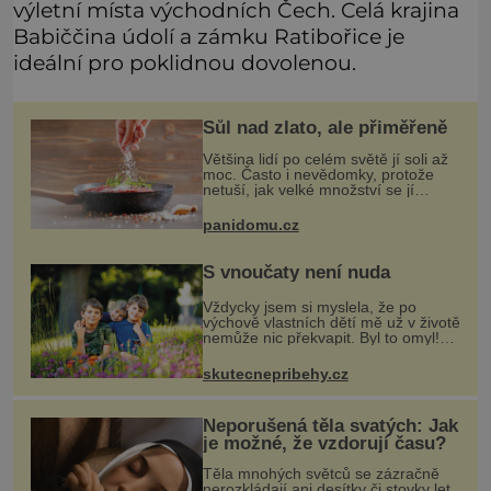
výletní místa východních Čech. Celá krajina
Babiččina údolí a zámku Ratibořice je
ideální pro poklidnou dovolenou.
Sůl nad zlato, ale přiměřeně
Většina lidí po celém světě jí soli až
moc. Často i nevědomky, protože
netuší, jak velké množství se jí
skrývá v průmyslově vyráběných
potravinách, dokonce i těch
panidomu.cz
sladkých. Sůl je zdravá
S vnoučaty není nuda
Vždycky jsem si myslela, že po
výchově vlastních dětí mě už v životě
nemůže nic překvapit. Byl to omyl!
Jenže vnoučata mě přesvědčila o
opaku. Můj syn mi na víkend nechal
skutecnepribehy.cz
na hlídání sedmiletého Tobiáš
Neporušená těla svatých: Jak
je možné, že vzdorují času?
Těla mnohých světců se zázračně
nerozkládají ani desítky či stovky let