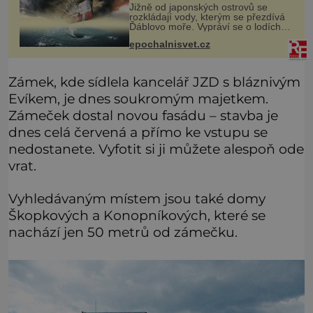
trojúhelníku lodě ve spárech
Jižně od japonských ostrovů se
neznámé síly?
rozkládají vody, kterým se přezdívá
Ďáblovo moře. Vypráví se o lodích
mizejících beze stopy, podivných
epochalnisvet.cz
světlech, zrádných proudech i
mořských dracích, kteří měli tyto ko
Zámek, kde sídlela kancelář JZD s bláznivým
Evíkem, je dnes soukromým majetkem.
Zámeček dostal novou fasádu – stavba je
dnes celá červená a přímo ke vstupu se
nedostanete. Vyfotit si ji můžete alespoň ode
vrat.
Vyhledávaným místem jsou také domy
Škopkových a Konopníkových, které se
nachází jen 50 metrů od zámečku.