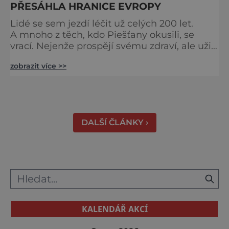
PŘESÁHLA HRANICE EVROPY
Lidé se sem jezdí léčit už celých 200 let.
A mnoho z těch, kdo Piešťany okusili, se
vrací. Nejenže prospějí svému zdraví, ale užijí
si tu i bohatý společenský život. Když se
zobrazit více >>
řekne slovenské lázně, Piešťany bývají první
volbou. Jejich věhlas je mezinárodní. A není
divu. Město rozprostřené na březích řeky
Váhu je proslulé termálními prameny
DALŠÍ ČLÁNKY ›
KALENDÁŘ AKCÍ