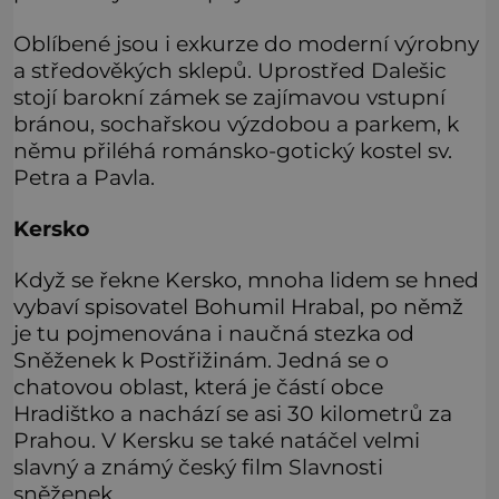
Oblíbené jsou i exkurze do moderní výrobny
a středověkých sklepů. Uprostřed Dalešic
stojí barokní zámek se zajímavou vstupní
bránou, sochařskou výzdobou a parkem, k
němu přiléhá románsko-gotický kostel sv.
Petra a Pavla.
Kersko
Když se řekne Kersko, mnoha lidem se hned
vybaví spisovatel Bohumil Hrabal, po němž
je tu pojmenována i naučná stezka od
Sněženek k Postřižinám. Jedná se o
chatovou oblast, která je částí obce
Hradištko a nachází se asi 30 kilometrů za
Prahou. V Kersku se také natáčel velmi
slavný a známý český film Slavnosti
sněženek.