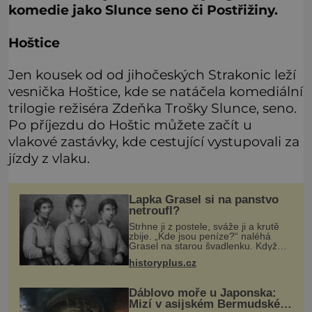
komedie jako Slunce seno či Postřižiny.
Hoštice
Jen kousek od od jihočeských Strakonic leží
vesnička Hoštice, kde se natáčela komediální
trilogie režiséra Zdeňka Trošky Slunce, seno.
Po příjezdu do Hoštic můžete začít u
vlakové zastávky, kde cestující vystupovali za
jízdy z vlaku.
Lapka Grasel si na panstvo
netroufl?
Strhne ji z postele, sváže ji a krutě
zbije. „Kde jsou peníze?“ naléhá
Grasel na starou švadlenku. Když
mu to neprozradí – ostatně ani
historyplus.cz
nemůže, protože žádné nemá,
spokojí se lupič s několika měďáky a
Ďáblovo moře u Japonska:
Mizí v asijském Bermudském