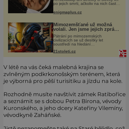
po jejich smrti, ačkoliv na nich často
nebylo provedeno balzamování či
jiné pokusy o konzervaci.
enigmaplus.cz
Neporušené ostatky bývají považo
Mimozemšťané už možná
volali. Jen jsme jejich zprávu
nedokázali rozpoznat
Pátrání po mimozemských
civilizacích se už desítky let
soustředí na hledání
úzkopásmových rádiových signálů,
21stoleti.cz
které by příroda sama vytvořila jen
stěží. Nová studie však naznačuje,
že právě tato strate
V létě na vás čeká malebná krajina se
zvlněným podkrkonošským terénem, která
je výborná pro pěší turisitiku a jízdu na kole.
Rozhodně musíte navštívit zámek Ratibořice
a seznámit se s dobou Petra Birona, vévody
Kuronského, a jeho dcery Kateřiny Vilemíny,
vévodkyně Zaháňské.
Jistě nezapomeňte také na Staré bělidlo, což