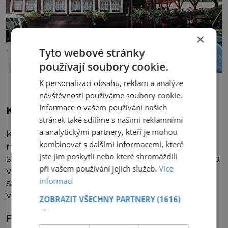
×
Tyto webové stránky
používají soubory cookie.
K personalizaci obsahu, reklam a analýze
návštěvnosti používáme soubory cookie.
Informace o vašem používání našich
Křečovice
stránek také sdílíme s našimi reklamními
a analytickými partnery, kteří je mohou
Křečovice na Benešovsku je obec, kde se
kombinovat s dalšími informacemi, které
natáčela skvělá komedie Vesničko má
jste jim poskytli nebo které shromáždili
středisková. Vše vypadá prakticky stejně jako
při vašem používání jejich služeb.
Více
v roce 1985. Dominantou obce je kostel
informací
svatého Lukáše, který se několikrát objevil i
ve filmu.
ZOBRAZIT VŠECHNY PARTNERY
(1616)
→
Filmoví fanoušci mají v paměti ale