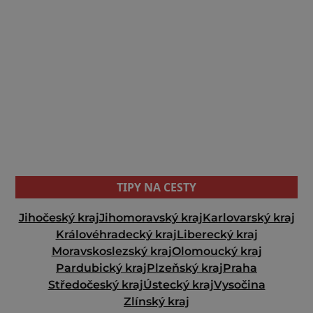
TIPY NA CESTY
Jihočeský kraj
Jihomoravský kraj
Karlovarský kraj
Královéhradecký kraj
Liberecký kraj
Moravskoslezský kraj
Olomoucký kraj
Pardubický kraj
Plzeňský kraj
Praha
Středočeský kraj
Ústecký kraj
Vysočina
Zlínský kraj