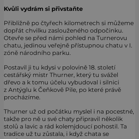
Kvůli vydrám si přivstaňte
Přibližně po čtyřech kilometrech si můžeme
dopřát chvilku zaslouženého odpočinku.
Otevře se před námi pohled na Turnerovu
chatu, jedinou veřejně přístupnou chatu v I.
zóně národního parku.
Postavil ji tu kdysi v polovině 18. století
cestářský mistr Thurner, který tu svážel
dřevo a k tomu účelu vybudoval i silnici
z Antýglu k Čeňkově Pile, po které právě
procházíme.
Thurner už od počátku myslel i na pocestné,
takže pro ně u své chaty připravil několik
stolů a lavic a rád kolemjdoucí pohostil. Ta
tradice už tu zůstala, i když chata se