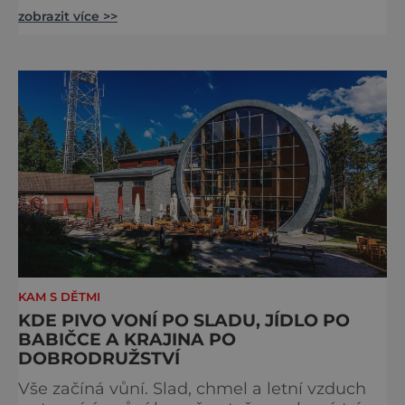
stejného plemene. V hipologickém muzeu v
zobrazit více >>
budově zámku se dozvíte více o chovu
těchto koní, jsou tu vystaveny významné
obrazy s koňskými motivy, sedla a postroje,
některé exponáty připomínají využití koní ve
vojenství, dopravě, honech či dostizích.
[caption id="attachment_74515
KAM S DĚTMI
KDE PIVO VONÍ PO SLADU, JÍDLO PO
BABIČCE A KRAJINA PO
DOBRODRUŽSTVÍ
Vše začíná vůní. Slad, chmel a letní vzduch