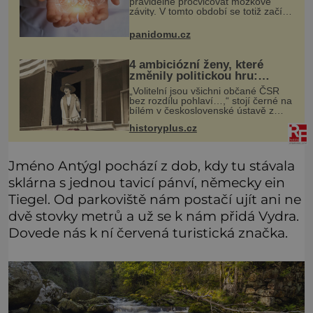
pravidelně procvičovat mozkové
závity. V tomto období se totiž začíná
zhoršovat paměť. Možná máte
problém vzpomenout si na jméno
panidomu.cz
kolegy z práce. Nebo marně v
paměti
4 ambiciózní ženy, které
změnily politickou hru:
Manželé je posílali do
„Volitelní jsou všichni občané ČSR
kuchyně marně
bez rozdílu pohlaví…,“ stojí černé na
bílém v československé ústavě z
roku 1920. Na podobnou právní
historyplus.cz
úpravu čekají ženy napříč celým
světem dlouhá léta a často za ni
Jméno Antýgl pochází z dob, kdy tu stávala
sklárna s jednou tavicí pánví, německy ein
Tiegel. Od parkoviště nám postačí ujít ani ne
dvě stovky metrů a už se k nám přidá Vydra.
Dovede nás k ní červená turistická značka.