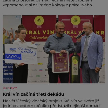
začíná zhoršovat paměť. Možná máte problém
vzpomenout si na jméno kolegy z práce. Nebo
marně v paměti lovíte název knížky, kterou jste
nedávno přečetli. Je to opravdu tak, s věkem jako
kdyby se paměť rozhodla stávkovat. Cvičte
iluxus.cz
Král vín začíná třetí dekádu
Největší český vinařský projekt Král vín ve svém již
jednadvacátém ročníku představil nejlepší domácí