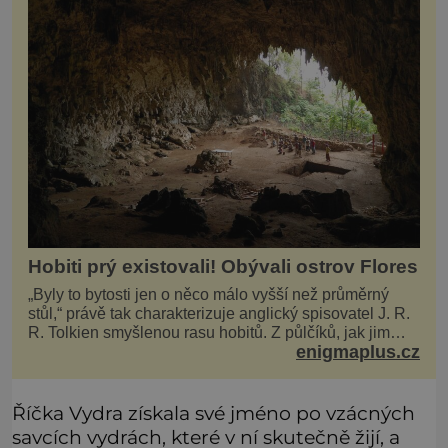
Hobiti prý existovali! Obývali ostrov Flores
„Byly to bytosti jen o něco málo vyšší než průměrný
stůl,“ právě tak charakterizuje anglický spisovatel J. R.
R. Tolkien smyšlenou rasu hobitů. Z půlčíků, jak jim
enigmaplus.cz
říká, následně udělá hlavní hrdiny svých slavných
fantasy knih. Podobné bytosti prý ovšem naši planetu
opravdu kdysi obývaly. Šlo o naše
Říčka Vydra získala své jméno po vzácných
savcích vydrách, které v ní skutečně žijí, a