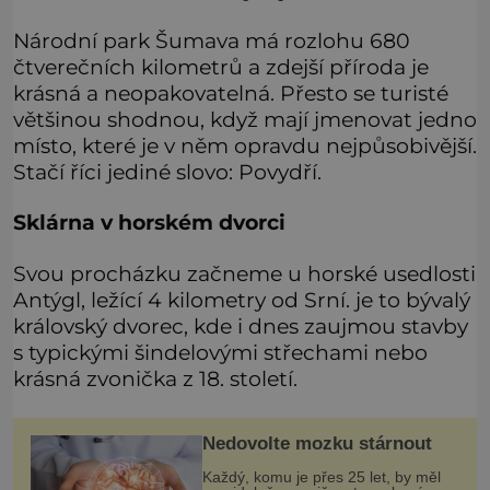
Národní park Šumava má rozlohu 680
čtverečních kilometrů a zdejší příroda je
krásná a neopakovatelná. Přesto se turisté
většinou shodnou, když mají jmenovat jedno
místo, které je v něm opravdu nejpůsobivější.
Stačí říci jediné slovo: Povydří.
Sklárna v horském dvorci
Svou procházku začneme u horské usedlosti
Antýgl, ležící 4 kilometry od Srní. je to bývalý
královský dvorec, kde i dnes zaujmou stavby
s typickými šindelovými střechami nebo
krásná zvonička z 18. století.
Nedovolte mozku stárnout
Každý, komu je přes 25 let, by měl