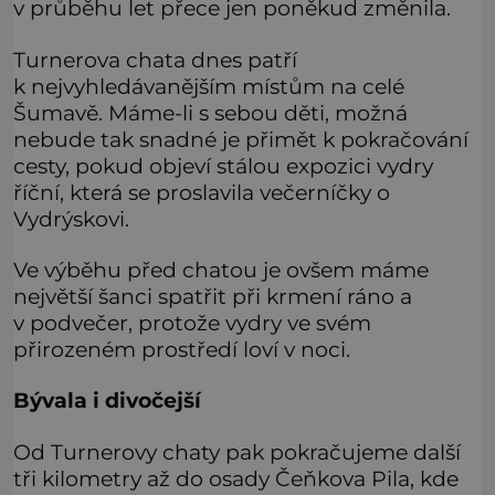
v průběhu let přece jen poněkud změnila.
Turnerova chata dnes patří
k nejvyhledávanějším místům na celé
Šumavě. Máme-li s sebou děti, možná
nebude tak snadné je přimět k pokračování
cesty, pokud objeví stálou expozici vydry
říční, která se proslavila večerníčky o
Vydrýskovi.
Ve výběhu před chatou je ovšem máme
největší šanci spatřit při krmení ráno a
v podvečer, protože vydry ve svém
přirozeném prostředí loví v noci.
Bývala i divočejší
Od Turnerovy chaty pak pokračujeme další
tři kilometry až do osady Čeňkova Pila, kde