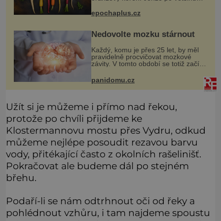
své historie je mrkev všechno
možné, jen ne oranžová. Je fialová,
epochaplus.cz
žlutá, bílá, někdy dokonce téměř
černá.
Nedovolte mozku stárnout
Každý, komu je přes 25 let, by měl
pravidelně procvičovat mozkové
závity. V tomto období se totiž začíná
zhoršovat paměť. Možná máte
problém vzpomenout si na jméno
panidomu.cz
kolegy z práce. Nebo marně v
paměti
Užít si je můžeme i přímo nad řekou,
protože po chvíli přijdeme ke
Klostermannovu mostu přes Vydru, odkud
můžeme nejlépe posoudit rezavou barvu
vody, přitékající často z okolních rašelinišť.
Pokračovat ale budeme dál po stejném
břehu.
Podaří-li se nám odtrhnout oči od řeky a
pohlédnout vzhůru, i tam najdeme spoustu