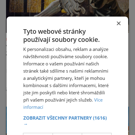
×
Tyto webové stránky
používají soubory cookie.
KAM S DĚTMI
V KUKSU OŽÍVAJÍ BRAUNOVY SOCHY
K personalizaci obsahu, reklam a analýze
JAKO LOUTKY
návštěvnosti používáme soubory cookie.
Přemýšlíte nad prázdninovým programem
Informace o vašem používání našich
pro celou rodinu? Spojte výlet do barokního
stránek také sdílíme s našimi reklamními
Kuksu s nevšedním kulturním zážitkem.
a analytickými partnery, kteří je mohou
Galerie loutek Kuks v historickém
kombinovat s dalšími informacemi, které
zobrazit více >>
Comoedien-Hausu zve na stálou expozici
jste jim poskytli nebo které shromáždili
Braunova socha loutkou. Jde o unikátní
při vašem používání jejich služeb.
Více
cyklus soch-loutek inspirovaných sochami
informací
Matyáše Bernarda Brauna nejen z Kuksu.
Výstava Braunova socha loutkou představuje
ZOBRAZIT VŠECHNY PARTNERY
(1616)
padesát autorských loutek řezbáře a scénog
→