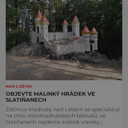
drážďanské vánoční trhy každoročně
přetahují o pozici nejnavštěvovanějších t
KAM S DĚTMI
OBJEVTE MALINKÝ HRÁDEK VE
SLATIŇANECH
Zatímco Kladruby nad Labem se specializují
na chov starokladrubských běloušů, ve
Slatiňanech najdeme krásné vraníky