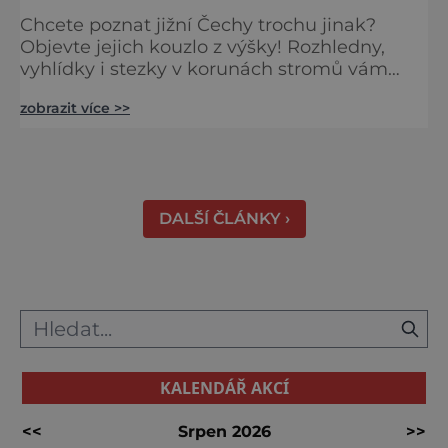
Chcete poznat jižní Čechy trochu jinak?
Objevte jejich kouzlo z výšky! Rozhledny,
vyhlídky i stezky v korunách stromů vám
nabídnou dechberoucí pohledy na řeky, lesy,
zobrazit více >>
města i Alpy v dálce. Ptačí pozorovatelna
Vrbenské rybníky Začněte třeba na Stezce
korunami stromů Lipno, kde se projdete ve
výšce 40 metrů s výhledy na šu
DALŠÍ ČLÁNKY ›
KALENDÁŘ AKCÍ
<<
Srpen 2026
>>