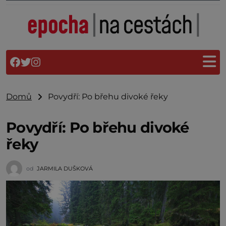
Domů
Povydří: Po břehu divoké řeky
Povydří: Po břehu divoké
řeky
od
JARMILA DUŠKOVÁ