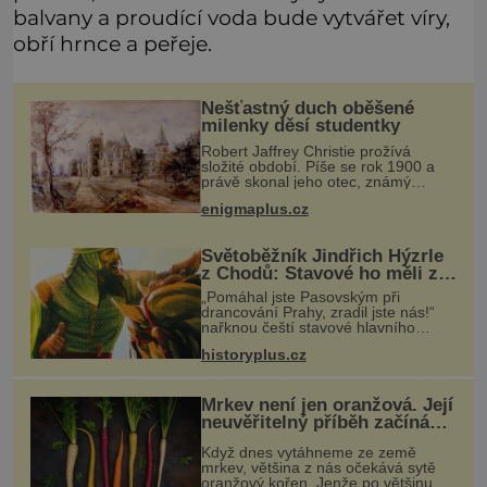
balvany a proudící voda bude vytvářet víry,
obří hrnce a peřeje.
Nešťastný duch oběšené
milenky děsí studentky
Robert Jaffrey Christie prožívá
složité období. Píše se rok 1900 a
právě skonal jeho otec, známý
továrník William Mellis Christie
enigmaplus.cz
(1829–1900). Smutná událost je ale
doprovázena ohromným dědictvím̷
Světoběžník Jindřich Hýzrle
z Chodů: Stavové ho měli za
zrádce
„Pomáhal jste Pasovským při
drancování Prahy, zradil jste nás!“
nařknou čeští stavové hlavního
zbrojmistra zemské hotovosti.
historyplus.cz
Jindřich se však zastrašit nenechá.
Zachová chladnou hlavu a trestu
unikne.
Mrkev není jen oranžová. Její
neuvěřitelný příběh začíná
fialovou barvou
Když dnes vytáhneme ze země
mrkev, většina z nás očekává sytě
oranžový kořen. Jenže po většinu