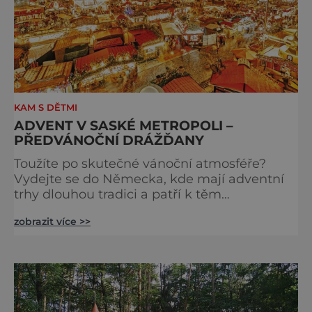
KAM S DĚTMI
ADVENT V SASKÉ METROPOLI –
PŘEDVÁNOČNÍ DRÁŽĎANY
Toužíte po skutečné vánoční atmosféře?
Vydejte se do Německa, kde mají adventní
trhy dlouhou tradici a patří k těm
nejpůvabnějším v Evropě. Ty nejbližší
zobrazit více >>
českým hranicím najdete v Drážďanech –
začínají 26. 11. 2025 a potrvají do 24. 12. 2025.
A stojí za to je zažít na vlastní kůži.
S norimberským Christkindlesmarktem se
drážďanské vánoční trhy každoročně
přetahují o pozici nejnavštěvovanějších t