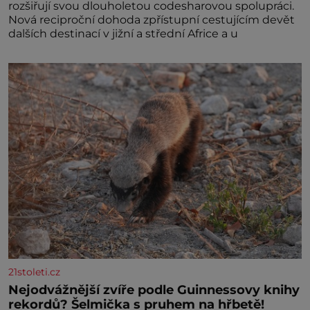
rozšiřují svou dlouholetou codesharovou spolupráci.
Nová reciproční dohoda zpřístupní cestujícím devět
dalších destinací v jižní a střední Africe a u
21stoleti.cz
Nejodvážnější zvíře podle Guinnessovy knihy
rekordů? Šelmička s pruhem na hřbetě!