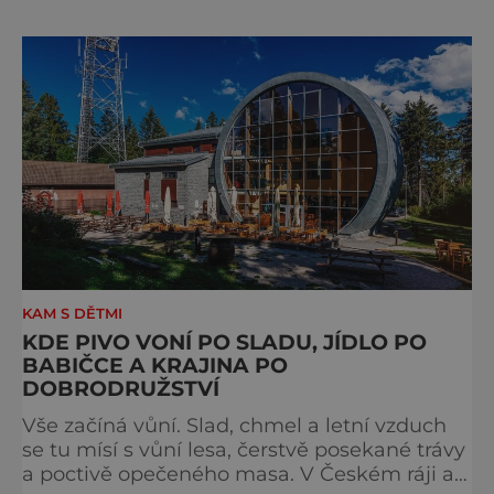
obrazy s koňskými motivy, sedla a postroje,
některé exponáty připomínají využití koní ve
vojenství, dopravě, honech či dostizích.
[caption id="attachment_74515
KAM S DĚTMI
KDE PIVO VONÍ PO SLADU, JÍDLO PO
BABIČCE A KRAJINA PO
DOBRODRUŽSTVÍ
Vše začíná vůní. Slad, chmel a letní vzduch
se tu mísí s vůní lesa, čerstvě posekané trávy
a poctivě opečeného masa. V Českém ráji a