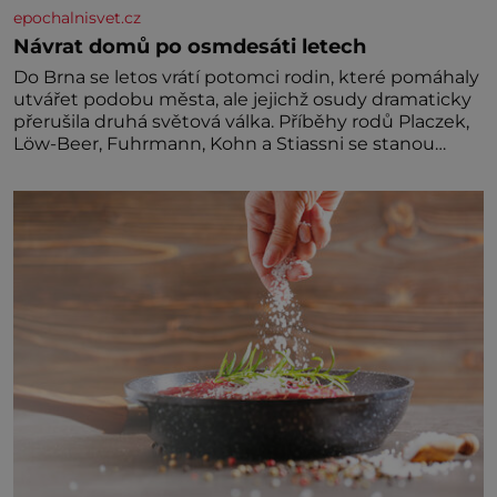
epochalnisvet.cz
Návrat domů po osmdesáti letech
Do Brna se letos vrátí potomci rodin, které pomáhaly
utvářet podobu města, ale jejichž osudy dramaticky
přerušila druhá světová válka. Příběhy rodů Placzek,
Löw-Beer, Fuhrmann, Kohn a Stiassni se stanou
jednou z hlavních dramaturgických linií festivalu
židovské kultury ŠTETL FEST 2026. Některé návraty
nejsou jednoduché. Místa, která si člověk pamatuje z
rodinných vyprávění, už dávno