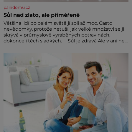
panidomu.cz
Sůl nad zlato, ale přiměřeně
Většina lidí po celém světě jí soli až moc. Často i
nevědomky, protože netuší, jak velké množství se jí
skrývá v průmyslově vyráběných potravinách,
dokonce i těch sladkých. Sůl je zdravá Ale v ani ne
třetinovém množství, než je pro většinu populace
běžné. Její základní složky– sodík a chlór – jsou
zásadní pro správné hospodaření