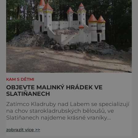
KAM S DĚTMI
OBJEVTE MALINKÝ HRÁDEK VE
SLATIŇANECH
Zatímco Kladruby nad Labem se specializují
na chov starokladrubských běloušů, ve
Slatiňanech najdeme krásné vraníky
stejného plemene. V hipologickém muzeu v
zobrazit více >>
budově zámku se dozvíte více o chovu
těchto koní, jsou tu vystaveny významné