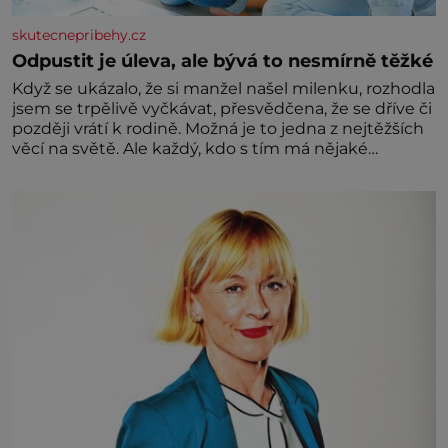
skutecnepribehy.cz
Odpustit je úleva, ale bývá to nesmírně těžké
Když se ukázalo, že si manžel našel milenku, rozhodla
jsem se trpělivě vyčkávat, přesvědčena, že se dříve či
později vrátí k rodině. Možná je to jedna z nejtěžších
věcí na světě. Ale každý, kdo s tím má nějaké
zkušenosti, se zapřísahá, že pokud odpustíte,
znatelně se vám uleví. Když se ke mně doneslo, že si
manžel pořídil milenku,