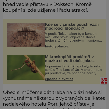
hned vedle přístavu v Doksech. Kromě
koupání si zde užijeme i řadu atrakcí.
Kde se v čínské poušti vzali
modroocí blonďáci?
V poušti Taklamakan byla koncem
minulého století objevena stovka
hrobů s téměř netknutými mumiemi.
Všichni mrtví byli pohřbeni s úctou a
historyplus.cz
četnými milodary. Asi nejvíc přitom
vědce zaujal hrob tříměsíčn
Mikroskopičtí predátoři v
mozku si vodí oběť jako
loutku
Připomíná to námět apokalyptického
seriálu The Last of Us. A skoro mrazí
při představě, že podobné horory
probíhají v přírodě běžně – s tím
epochalnisvet.cz
rozdílem, že nejde pouze o infekce
parazitickou houbou a že
Oběd si můžeme dát třeba na pláži nebo si
vychutnáme některou z vybraných delikates
nedalekého hotelu Port, jehož přístav je