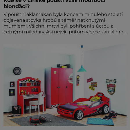
Kde se v čínské poušti vzali modroocí
blonďáci?
V poušti Taklamakan byla koncem minulého století
objevena stovka hrobů s téměř netknutými
mumiemi. Všichni mrtví byli pohřbeni s úctou a
četnými milodary. Asi nejvíc přitom vědce zaujal hrob
tříměsíčního chlapečka s modrou filcovou čapkou, z
níž se draly blonďaté vlásky. Fakt, že jsou těla
dávných lidí nesmírně dobře zachovalá, přičítají
odborníci zdejším klimatickým podmínkám. Sucho,
prosolené písky a extrémně