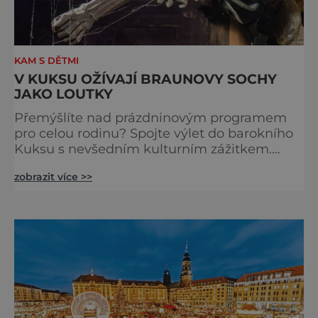
KAM S DĚTMI
V KUKSU OŽÍVAJÍ BRAUNOVY SOCHY
JAKO LOUTKY
Přemýšlíte nad prázdninovým programem
pro celou rodinu? Spojte výlet do barokního
Kuksu s nevšedním kulturním zážitkem.
Galerie loutek Kuks v historickém
zobrazit více >>
Comoedien-Hausu zve na stálou expozici
Braunova socha loutkou. Jde o unikátní
cyklus soch-loutek inspirovaných sochami
Matyáše Bernarda Brauna nejen z Kuksu.
Výstava Braunova socha loutkou představuje
padesát autorských loutek řezbáře a scénog