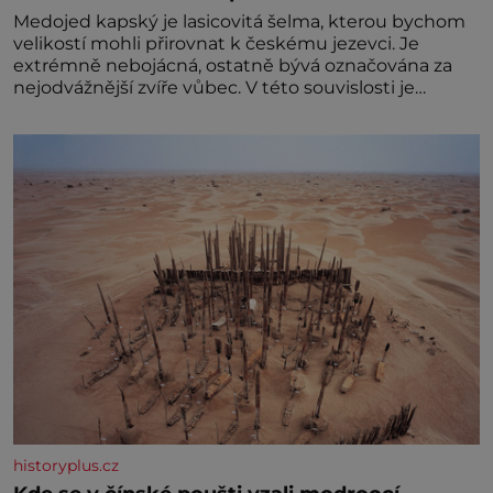
Medojed kapský je lasicovitá šelma, kterou bychom
velikostí mohli přirovnat k českému jezevci. Je
extrémně nebojácná, ostatně bývá označována za
nejodvážnější zvíře vůbec. V této souvislosti je
dokonc
historyplus.cz