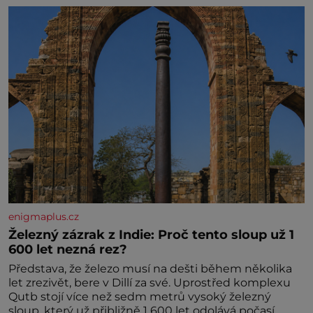
enigmaplus.cz
Železný zázrak z Indie: Proč tento sloup už 1
600 let nezná rez?
Představa, že železo musí na dešti během několika
let zrezivět, bere v Dillí za své. Uprostřed komplexu
Qutb stojí více než sedm metrů vysoký železný
sloup, který už přibližně 1 600 let odolává počasí