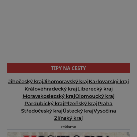
TIPY NA CESTY
Jihočeský kraj
Jihomoravský kraj
Karlovarský kraj
Královéhradecký kraj
Liberecký kraj
Moravskoslezský kraj
Olomoucký kraj
Pardubický kraj
Plzeňský kraj
Praha
Středočeský kraj
Ústecký kraj
Vysočina
Zlínský kraj
reklama