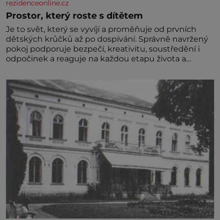
rezidenceonline.cz
Prostor, který roste s dítětem
Je to svět, který se vyvíjí a proměňuje od prvních
dětských krůčků až po dospívání. Správně navržený
pokoj podporuje bezpečí, kreativitu, soustředění i
odpočinek a reaguje na každou etapu života a
specifické potřeby dítěte. Pro nejmenší je klíčová
jednoduchost, měkkost a bezpečí, proto by pokoj
miminka měl působit především klidně a útulně.
Předškolní věk je