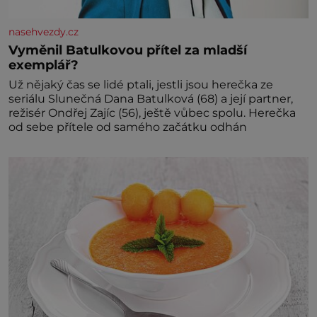
nasehvezdy.cz
Vyměnil Batulkovou přítel za mladší
exemplář?
Už nějaký čas se lidé ptali, jestli jsou herečka ze
seriálu Slunečná Dana Batulková (68) a její partner,
režisér Ondřej Zajíc (56), ještě vůbec spolu. Herečka
od sebe přítele od samého začátku odhán