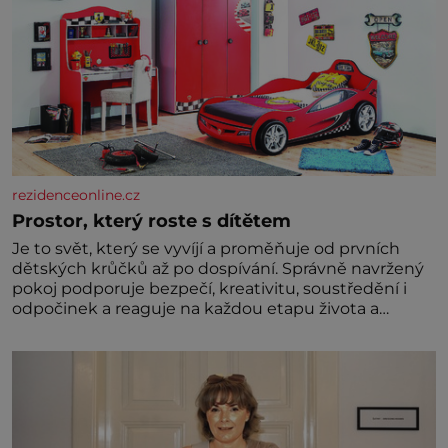
rezidenceonline.cz
Prostor, který roste s dítětem
Je to svět, který se vyvíjí a proměňuje od prvních
dětských krůčků až po dospívání. Správně navržený
pokoj podporuje bezpečí, kreativitu, soustředění i
odpočinek a reaguje na každou etapu života a
specifické potřeby dítěte. Pro nejmenší je klíčová
jednoduchost, měkkost a bezpečí, proto by pokoj
miminka měl působit především klidně a útulně.
Předškolní věk je