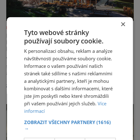
×
KAM S DĚTMI
Tyto webové stránky
KDE PIVO VONÍ PO SLADU, JÍDLO PO
používají soubory cookie.
BABIČCE A KRAJINA PO
DOBRODRUŽSTVÍ
K personalizaci obsahu, reklam a analýze
návštěvnosti používáme soubory cookie.
Vše začíná vůní. Slad, chmel a letní vzduch
se tu mísí s vůní lesa, čerstvě posekané trávy
Informace o vašem používání našich
a poctivě opečeného masa. V Českém ráji a
stránek také sdílíme s našimi reklamními
na Liberecku se léto nepočítá na dny, ale na
a analytickými partnery, kteří je mohou
zobrazit více >>
doušky – a ty tady tečou proudem. Není to
kombinovat s dalšími informacemi, které
jen výlet, je to oslava chutí, tradice a
jste jim poskytli nebo které shromáždili
poctivého řemesla, kterou ocení každý, kdo
při vašem používání jejich služeb.
Více
ví, že k dokonalému dni patří nejen výhled,
informací
ale i výčep. Měšťanský pivovar Turnov přesně
ví,
ZOBRAZIT VŠECHNY PARTNERY
(1616)
→