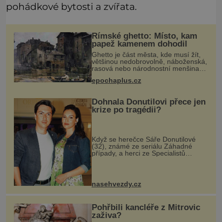
pohádkové bytosti a zvířata.
Římské ghetto: Místo, kam
papež kamenem dohodil
Ghetto je část města, kde musí žít,
většinou nedobrovolně, náboženská,
rasová nebo národnostní menšina
obyvatel. Bohaté historické
epochaplus.cz
zkušenosti mají s takovým životem
Židé. Už od středověku jsou totiž
Dohnala Donutilovi přece jen
krize po tragédii?
Když se herečce Sáře Donutilové
(32), známé ze seriálu Záhadné
případy, a herci ze Specialistů
Martinu Donutilovi (35) narodil mrtvý
syn Matyáš, jako by je to ještě
semklo. A pak se jim narodil syn E
nasehvezdy.cz
Pohřbili kancléře z Mitrovic
zaživa?