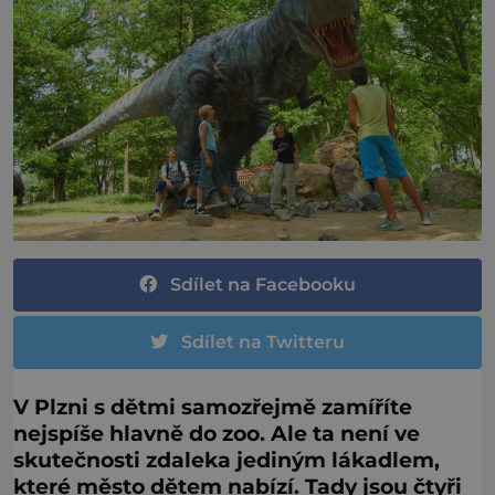
Sdílet na Facebooku
Sdílet na Twitteru
V Plzni s dětmi samozřejmě zamíříte
nejspíše hlavně do zoo. Ale ta není ve
skutečnosti zdaleka jediným lákadlem,
které město dětem nabízí. Tady jsou čtyři