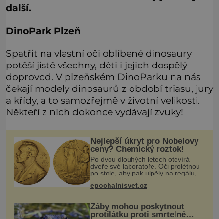
další.
DinoPark Plzeň
Spatřit na vlastní oči oblíbené dinosaury
potěší jistě všechny, děti i jejich dospělý
doprovod. V plzeňském DinoParku na nás
čekají modely dinosaurů z období triasu, jury
a křídy, a to samozřejmě v životní velikosti.
Někteří z nich dokonce vydávají zvuky!
Nejlepší úkryt pro Nobelovy
ceny? Chemický roztok!
Po dvou dlouhých letech otevírá
dveře své laboratoře. Oči prolétnou
po stole, aby pak ulpěly na regálu,
kde se nachází všemožné látky.
epochalnisvet.cz
Hledá žluto-oranžovou tekutinu,
jakmile ji zahlédne, nesmírně se
Žáby mohou poskytnout
protilátku proti smrtelné