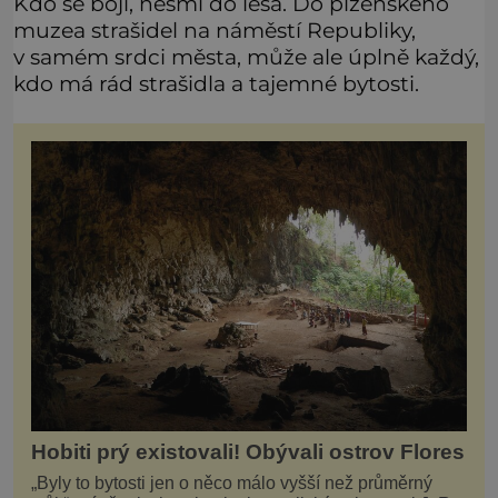
Kdo se bojí, nesmí do lesa. Do plzeňského
muzea strašidel na náměstí Republiky,
v samém srdci města, může ale úplně každý,
kdo má rád strašidla a tajemné bytosti.
Hobiti prý existovali! Obývali ostrov Flores
„Byly to bytosti jen o něco málo vyšší než průměrný