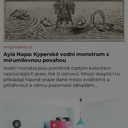
enigmaplus.cz
Ayia Napa: Kyperské vodní monstrum s
mírumilovnou povahou
Vodní monstra jsou poměrně častým koloritem
nejrůznějších jezer, řek či ostrovů. Mnozí skeptici to
přikládají hlavně snaze dané místo zviditelnit a
přitáhnout k němu pozornost záhadám
nakloněných turi