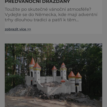
PŘEDVÁNOČNÍ DRÁŽĎANY
Toužíte po skutečné vánoční atmosféře?
Vydejte se do Německa, kde mají adventní
trhy dlouhou tradici a patří k těm
nejpůvabnějším v Evropě. Ty nejbližší
zobrazit více >>
českým hranicím najdete v Drážďanech –
začínají 26. 11. 2025 a potrvají do 24. 12. 2025.
A stojí za to je zažít na vlastní kůži.
S norimberským Christkindlesmarktem se
drážďanské vánoční trhy každoročně
přetahují o pozici nejnavštěvovanějších t