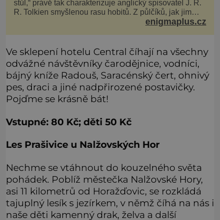
stůl,“ právě tak charakterizuje anglický spisovatel J. R.
R. Tolkien smyšlenou rasu hobitů. Z půlčíků, jak jim
enigmaplus.cz
říká, následně udělá hlavní hrdiny svých slavných
fantasy knih. Podobné bytosti prý ovšem naši planetu
opravdu kdysi obývaly. Šlo o naše
Ve sklepení hotelu Central číhají na všechny
odvážné návštěvníky čarodějnice, vodníci,
bájný kníže Radouš, Saracénský čert, ohnivý
pes, draci a jiné nadpřirozené postavičky.
Pojďme se krásně bát!
Vstupné: 80 Kč; děti 50 Kč
Les Prašivice u Nalžovských Hor
Nechme se vtáhnout do kouzelného světa
pohádek. Poblíž městečka Nalžovské Hory,
asi 11 kilometrů od Horažďovic, se rozkládá
tajuplný lesík s jezírkem, v němž číhá na nás i
naše děti kamenný drak, želva a další