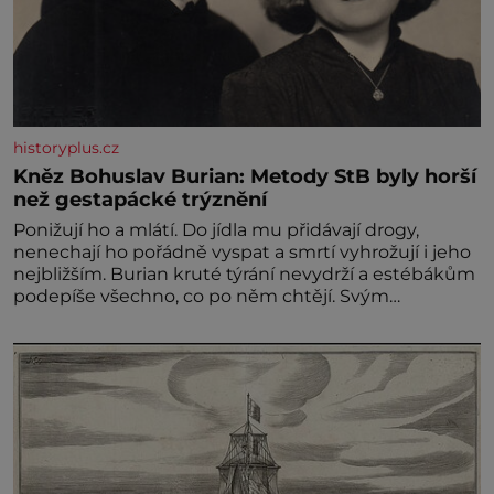
historyplus.cz
Kněz Bohuslav Burian: Metody StB byly horší
než gestapácké trýznění
Ponižují ho a mlátí. Do jídla mu přidávají drogy,
nenechají ho pořádně vyspat a smrtí vyhrožují i jeho
nejbližším. Burian kruté týrání nevydrží a estébákům
podepíše všechno, co po něm chtějí. Svým
podpisem jim potvrdí také to, že na něj během
výslechů nikdo nevyvíjel fyzický ani psychický nátlak.
Syn brněnského řezníka chce být knězem a