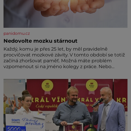
panidomu.cz
Nedovolte mozku stárnout
Každý, komu je přes 25 let, by měl pravidelně
procvičovat mozkové závity. V tomto období se totiž
začíná zhoršovat paměť. Možná máte problém
vzpomenout si na jméno kolegy z práce. Nebo
marně v paměti lovíte název knížky, kterou jste
nedávno přečetli. Je to opravdu tak, s věkem jako
kdyby se paměť rozhodla stávkovat. Cvičte