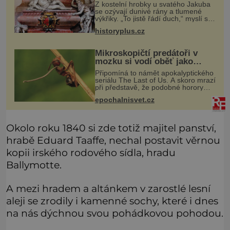
Z kostelní hrobky u svatého Jakuba
se ozývají dunivé rány a tlumené
výkřiky. „To jistě řádí duch,“ myslí si
pověrčiví lidé. Ani za dvě kopy grošů
historyplus.cz
by se nikdo neodvážil podzemní
hrobku otevřít a její p
Mikroskopičtí predátoři v
mozku si vodí oběť jako
loutku
Připomíná to námět apokalyptického
seriálu The Last of Us. A skoro mrazí
při představě, že podobné horory
probíhají v přírodě běžně – s tím
epochalnisvet.cz
rozdílem, že nejde pouze o infekce
parazitickou houbou a že
Okolo roku 1840 si zde totiž majitel panství,
hrabě Eduard Taaffe, nechal postavit věrnou
kopii irského rodového sídla, hradu
Ballymotte.
A mezi hradem a altánkem v zarostlé lesní
aleji se zrodily i kamenné sochy, které i dnes
na nás dýchnou svou pohádkovou pohodou.