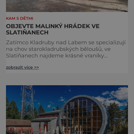
KAM S DĚTMI
OBJEVTE MALINKÝ HRÁDEK VE
SLATIŇANECH
Zatímco Kladruby nad Labem se specializují
na chov starokladrubských běloušů, ve
Slatiňanech najdeme krásné vraníky
stejného plemene. V hipologickém muzeu v
zobrazit více >>
budově zámku se dozvíte více o chovu
těchto koní, jsou tu vystaveny významné
obrazy s koňskými motivy, sedla a postroje,
některé exponáty připomínají využití koní ve
vojenství, dopravě, honech či dostizích.
[caption id="attachment_74515