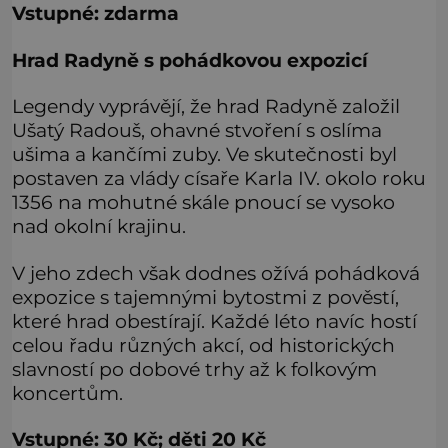
Vstupné: zdarma
Hrad Radyně s pohádkovou expozicí
Legendy vyprávějí, že hrad Radyně založil
Ušatý Radouš, ohavné stvoření s oslíma
ušima a kančími zuby. Ve skutečnosti byl
postaven za vlády císaře Karla IV. okolo roku
1356 na mohutné skále pnoucí se vysoko
nad okolní krajinu.
V jeho zdech však dodnes ožívá pohádková
expozice s tajemnými bytostmi z pověstí,
které hrad obestírají. Každé léto navíc hostí
celou řadu různých akcí, od historických
slavností po dobové trhy až k folkovým
koncertům.
Vstupné: 30 Kč; děti 20 Kč