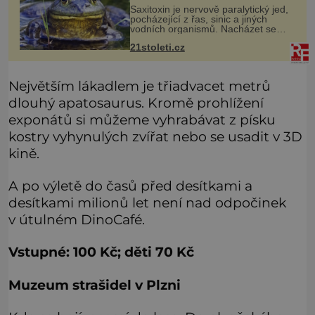
otravě měkkýši
Saxitoxin je nervově paralytický jed,
pocházející z řas, sinic a jiných
vodních organismů. Nacházet se
však může i v lidmi konzumovaných
21stoleti.cz
mlžích, jako jsou ústřice nebo slávky.
K příznakům otravy patří
Největším lákadlem je třiadvacet metrů
dlouhý apatosaurus. Kromě prohlížení
exponátů si můžeme vyhrabávat z písku
kostry vyhynulých zvířat nebo se usadit v 3D
kině.
A po výletě do časů před desítkami a
desítkami milionů let není nad odpočinek
v útulném DinoCafé.
Vstupné: 100 Kč; děti 70 Kč
Muzeum strašidel v Plzni