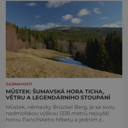
přijíždějí. Nejde o boj proti turistům. Jde o
ochranu krajiny, která už nechce být obětí
vlastního úspě
ZAJÍMAVOSTI
MŮSTEK: ŠUMAVSKÁ HORA TICHA,
VĚTRU A LEGENDÁRNÍHO STOUPÁNÍ
Můstek, německy Brückel Berg, je se svou
nadmořskou výškou 1235 metrů nejvyšší
horou Pancířského hřbetu a jedním z
nejcharakterističtějších vrcholů západní