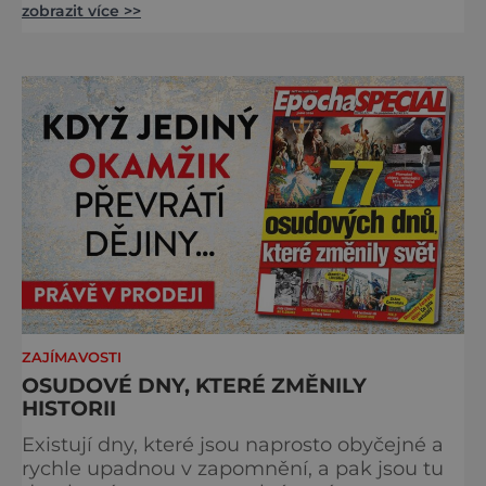
zobrazit více >>
Šumavy. Přestože nestojí v centru hlavních
turistických proudů jako Velký Javor či
Poledník, právě v tom spočívá jeho síla.
Můstek si dodnes uchovává syrový horský
charakter, klid a zvláštní atmosféru
šumavských hřebenů, kde se střídá hustý les
ZAJÍMAVOSTI
OSUDOVÉ DNY, KTERÉ ZMĚNILY
HISTORII
Existují dny, které jsou naprosto obyčejné a
rychle upadnou v zapomnění, a pak jsou tu