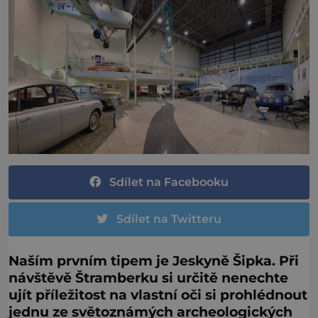
Sdílet na Facebooku
Sdílet na Twitteru
Naším prvním tipem je Jeskyně Šipka. Při
návštěvě Štramberku si určitě nenechte
ujít příležitost na vlastní oči si prohlédnout
jednu ze světoznámých archeologických