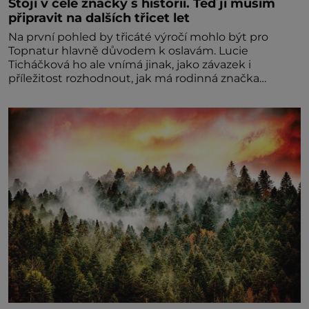
Stojí v čele značky s historií. Teď ji musím
připravit na dalších třicet let
Na první pohled by třicáté výročí mohlo být pro
Topnatur hlavně důvodem k oslavám. Lucie
Ticháčková ho ale vnímá jinak, jako závazek i
příležitost rozhodnout, jak má rodinná značka
vypadat v dalších l