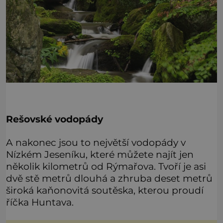
Rešovské vodopády
A nakonec jsou to největší vodopády v
Nízkém Jeseníku, které můžete najít jen
několik kilometrů od Rýmařova. Tvoří je asi
dvě stě metrů dlouhá a zhruba deset metrů
široká kaňonovitá soutěska, kterou proudí
říčka Huntava.