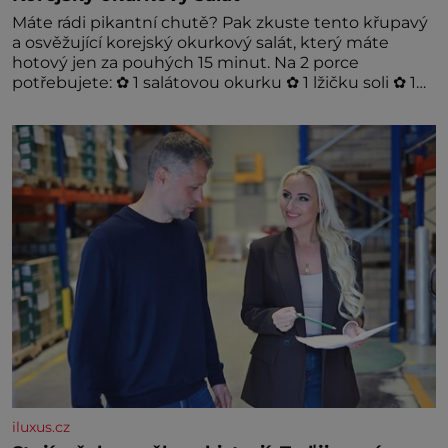
Máte rádi pikantní chutě? Pak zkuste tento křupavý
a osvěžující korejský okurkový salát, který máte
hotový jen za pouhých 15 minut. Na 2 porce
potřebujete: ✿ 1 salátovou okurku ✿ 1 lžičku soli ✿ 1
stroužek česneku ✿ 1 lžíci sójové omáčky ✿ 1 lžíci
rýžového octa ✿ 1 lžičku sezamového oleje ✿ 1 lžičku
chilli ✿ 1 lžičku cukru ✿ 1 jarní cibulku ✿ 1 lžíci
sezamových semínek
iluxus.cz