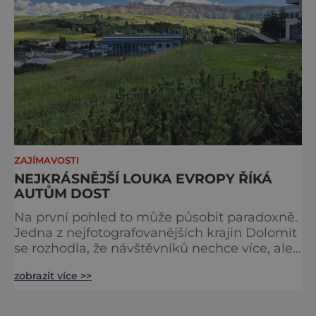
ZAJÍMAVOSTI
NEJKRÁSNĚJŠÍ LOUKA EVROPY ŘÍKÁ
AUTŮM DOST
Na první pohled to může působit paradoxně.
Jedna z nejfotografovanějších krajin Dolomit
se rozhodla, že návštěvníků nechce více, ale
méně. Alpe di Siusi, největší vysokohorská
zobrazit více >>
louka v Evropě, zavádí od léta 2026 nová
pravidla příjezdu, která mají jediný cíl –
zachovat místo, kvůli němuž sem lidé