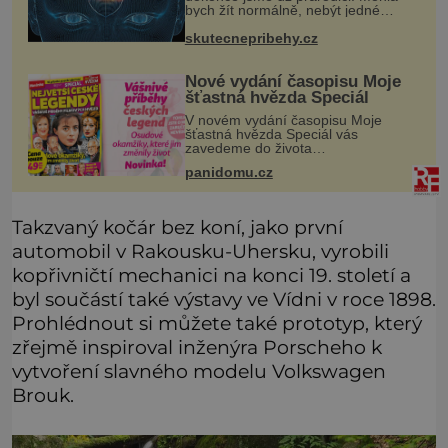
bych žít normálně, nebýt jedné
zásadní změny, která mi nabourala
mysl. Živím se jako mzdová účetní a
skutecnepribehy.cz
konec měsíce je pro mě vždy velice
psyc
Nové vydání časopisu Moje
šťastná hvězda Speciál
V novém vydání časopisu Moje
šťastná hvězda Speciál vás
zavedeme do života
nezapomenutelných hereckých
panidomu.cz
hvězd, které znáte z těch
nejslavnějších českých filmů. Jejich
osudy byly často stejně dramatické
Takzvaný kočár bez koní, jako první
automobil v Rakousku-Uhersku, vyrobili
kopřivničtí mechanici na konci 19. století a
byl součástí také výstavy ve Vídni v roce 1898.
Prohlédnout si můžete také prototyp, který
zřejmě inspiroval inženýra Porscheho k
vytvoření slavného modelu Volkswagen
Brouk.