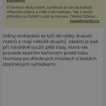
každého
O herectví nikdy nesnil, zamiloval se ale do hvězdy
stříbrného plátna a chtěl jí být nablízku. Tak si podal
přihlášku na DAMU a stal se hercem. Odešel žižkovský
nasehvezdy.cz
matador, který všude rozdával humor, i když jemu
samotnému do smíchu zrovna nebylo. Do poslední
chvíle bojoval hlavně svým optimismem a vti
Stěny vodopádů se tyčí do výšky dvaceti
metrů a mají několik stupňů. Ideální je pak
při návštěvě využít pěší trasy, která vás
provede skalním kaňonem podél toku
Huntavy po dřevěných mostech a lávkách
doplněných vyhlídkami.