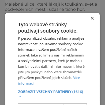
Malebné ulice, které lákají k toulkám, světla
podvečerních měst i úžasné ticho hor.
Evropa má jedinečné kouzlo v každém
×
období. Nové číslo Světa na dlani Speciál vás
Tyto webové stránky
zobrazit více >>
zve na cestu plnou inspirace, dobrodružství i
romantiky. Přinášíme vám 111 skvělých tipů,
používají soubory cookie.
kam vyrazit. Objevte krásu Evropy v celé její
K personalizaci obsahu, reklam a analýze
podobě. Města s neopakovatelnou
návštěvnosti používáme soubory cookie.
atmosférou Vydejte se s námi na prohlídku
Informace o vašem používání našich
měst, která patří k
stránek také sdílíme s našimi reklamními
a analytickými partnery, kteří je mohou
kombinovat s dalšími informacemi, které
jste jim poskytli nebo které shromáždili
při vašem používání jejich služeb.
Více
informací
ZOBRAZIT VŠECHNY PARTNERY
(1616)
→