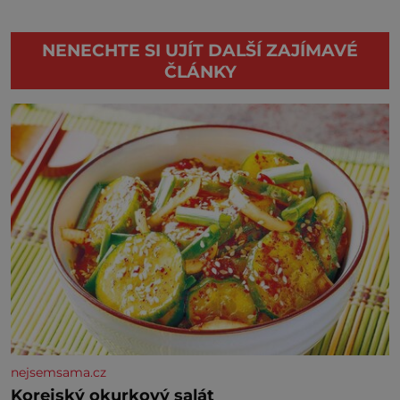
NENECHTE SI UJÍT DALŠÍ ZAJÍMAVÉ
ČLÁNKY
nejsemsama.cz
Korejský okurkový salát