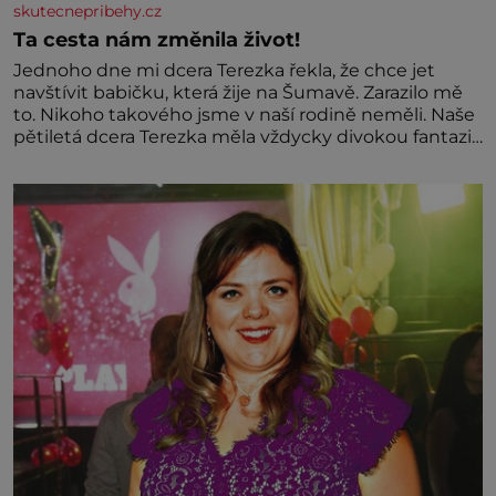
skutecnepribehy.cz
Ta cesta nám změnila život!
Jednoho dne mi dcera Terezka řekla, že chce jet
navštívit babičku, která žije na Šumavě. Zarazilo mě
to. Nikoho takového jsme v naší rodině neměli. Naše
pětiletá dcera Terezka měla vždycky divokou fantazii.
Už odmalička milovala svět pohádek. Každou chvilku
mi říkala, že se jí zdálo o jednorožcích, krásných
princeznách, statečných rytířích a létajících dracích.