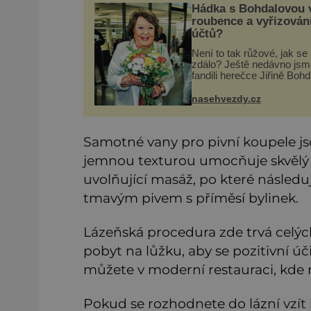
Hádka s Bohdalovou 
roubence a vyřizován
účtů?
Není to tak růžové, jak se
zdálo? Ještě nedávno jsm
fandili herečce Jiřině Boh
(95), když se povídalo, že
tráví léto na své roubené
nasehvezdy.cz
chalupě v Českém ráji s
přítelem, slovenským
podnikatele
Samotné vany pro pivní koupele j
jemnou texturou umocňuje skvělý p
uvolňující masáž, po které násled
tmavým pivem s příměsí bylinek.
Lázeňská procedura zde trvá celýc
pobyt na lůžku, aby se pozitivní ú
můžete v moderní restauraci, kde 
Pokud se rozhodnete do lázní vzít i