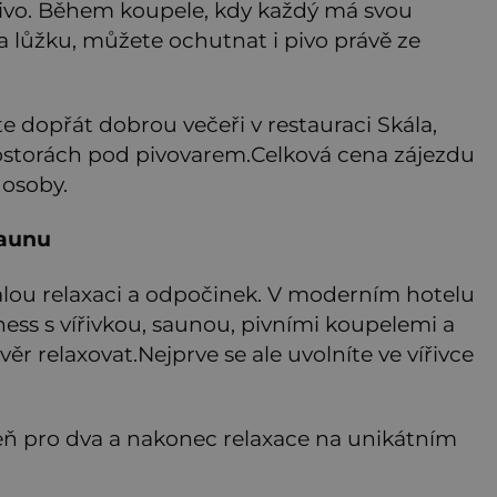
 pivo. Během koupele, kdy každý má svou
na lůžku, můžete ochutnat i pivo právě ze
te dopřát dobrou večeři v restauraci Skála,
ostorách pod pivovarem.Celková cena zájezdu
 osoby.
saunu
alou relaxaci a odpočinek. V moderním hotelu
ess s vířivkou, saunou, pivními koupelemi a
r relaxovat.Nejprve se ale uvolníte ve vířivce
zeň pro dva a nakonec relaxace na unikátním