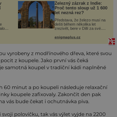
v
Železný zázrak z Indie:
í
Proč tento sloup už 1 600
let nezná rez?
Představa, že železo musí na
e
dešti během několika let
dalové
zrezivět, bere v Dillí za své.
 snad
Uprostřed komplexu Qutb stojí
více než sedm metrů vysoký
enigmaplus.cz
železný sloup, který už přibližně
1 600 let odolává počasí
sou vyrobeny z modřínového dřeva, které svou
ocit z koupele. Jako první vás čeká
uje samotná koupel v tradiční kádi naplněné
h 60 minut a po koupeli následuje relaxační
činky koupele zafixovaly. Zakončit den pak
na vás bude čekat i ochutnávka piva.
 svoji polovičku, tak vás výlet vyjde na 2200