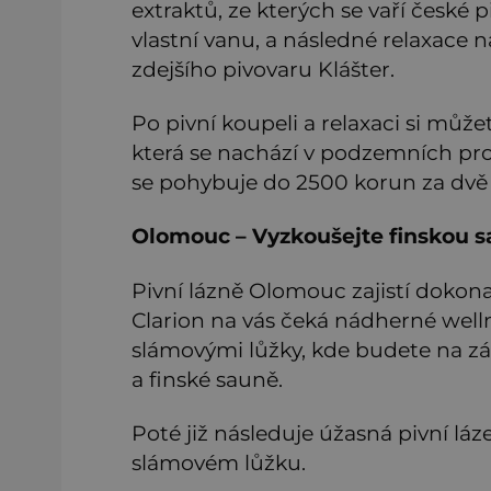
extraktů, ze kterých se vaří české
vlastní vanu, a následné relaxace 
zdejšího pivovaru Klášter.
Po pivní koupeli a relaxaci si může
která se nachází v podzemních pr
se pohybuje do 2500 korun za dvě
Olomouc – Vyzkoušejte finskou 
Pivní lázně Olomouc zajistí dokon
Clarion na vás čeká nádherné welln
slámovými lůžky, kde budete na závě
a finské sauně.
Poté již následuje úžasná pivní lá
slámovém lůžku.