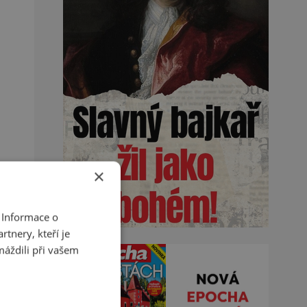
×
 Informace o
tnery, kteří je
máždili při vašem