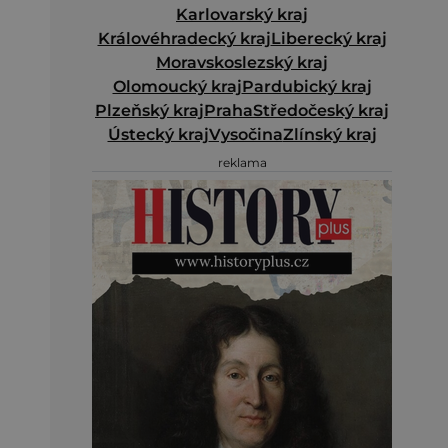
Karlovarský kraj
Královéhradecký kraj
Liberecký kraj
Moravskoslezský kraj
Olomoucký kraj
Pardubický kraj
Plzeňský kraj
Praha
Středočeský kraj
Ústecký kraj
Vysočina
Zlínský kraj
reklama