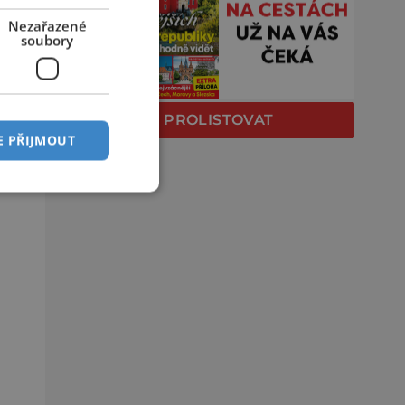
Nezařazené
soubory
PROLISTOVAT
E PŘIJMOUT