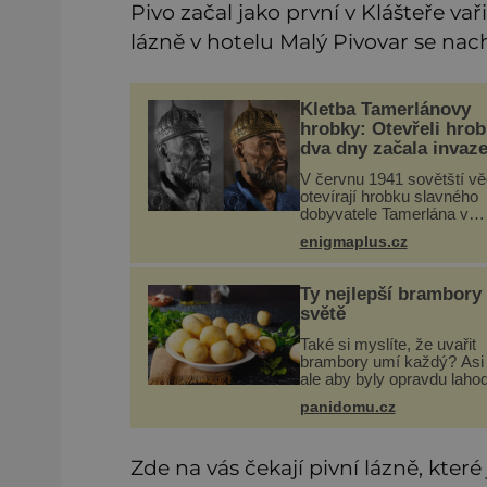
Pivo začal jako první v Klášteře va
lázně v hotelu Malý Pivovar se nac
Kletba Tamerlánovy
hrobky: Otevřeli hrob
dva dny začala invaz
SSSR. Náhoda, nebo
V červnu 1941 sovětští vě
varování?
otevírají hrobku slavného
dobyvatele Tamerlána v
uzbeckém Samarkandu. 
enigmaplus.cz
dny později nacistické
Německo zahajuje operac
Barbarossa a napadá Sov
Ty nejlepší brambory
svaz. Shoda dat je
světě
Také si myslíte, že uvařit
brambory umí každý? Asi 
ale aby byly opravdu laho
hodí se některé jednoduc
panidomu.cz
triky. Že jsou různé varné 
od A, tedy na saláty, po D
kaši, určitě víte, takže
Zde na vás čekají pivní lázně, kter