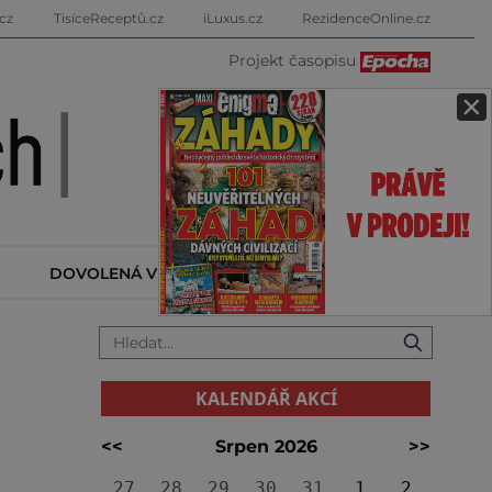
cz
TisíceReceptů.cz
iLuxus.cz
RezidenceOnline.cz
Projekt časopisu
×
DOVOLENÁ V ZAHRANIČÍ
KALENDÁŘ AKCÍ
KALENDÁŘ AKCÍ
<<
Srpen 2026
>>
27
28
29
30
31
1
2