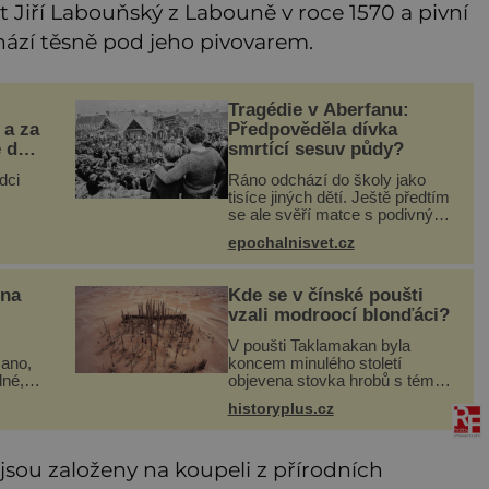
řit Jiří Labouňský z Labouně v roce 1570 a pivní
hází těsně pod jeho pivovarem.
Tragédie v Aberfanu:
 a za
Předpověděla dívka
e do
smrtící sesuv půdy?
dci
Ráno odchází do školy jako
tisíce jiných dětí. Ještě předtím
se ale svěří matce s podivným
O dva
snem. Ve škole, kterou dobře
epochalnisvet.cz
zná, tentokrát nevidí budovu ani
i
spolužáky. Místo nich se před
ětský
ní tyčí cosi temn
 na
Kde se v čínské poušti
vzali modroocí blonďáci?
V poušti Taklamakan byla
ano,
koncem minulého století
dné,
objevena stovka hrobů s téměř
hé
netknutými mumiemi. Všichni
historyplus.cz
typy
mrtví byli pohřbeni s úctou a
 na
četnými milodary. Asi nejvíc
přitom vědce zaujal hrob
é jsou založeny na koupeli z přírodních
tříměsíčn