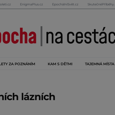
oleti.cz
EnigmaPlus.cz
EpochálníSvět.cz
SkutečnéPříběhy.
LETY ZA POZNÁNÍM
KAM S DĚTMI
TAJEMNÁ MÍSTA
ních lázních