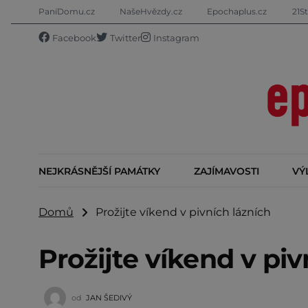
PaníDomu.cz
NašeHvězdy.cz
Epochaplus.cz
21St
Facebook
Twitter
Instagram
NEJKRÁSNĚJŠÍ PAMÁTKY
ZAJÍMAVOSTI
VÝ
Domů
Prožijte víkend v pivních lázních
Prožijte víkend v piv
od
JAN ŠEDIVÝ