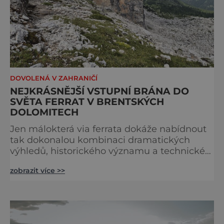
DOVOLENÁ V ZAHRANIČÍ
NEJKRÁSNĚJŠÍ VSTUPNÍ BRÁNA DO
SVĚTA FERRAT V BRENTSKÝCH
DOLOMITECH
Jen málokterá via ferrata dokáže nabídnout
tak dokonalou kombinaci dramatických
výhledů, historického významu a technické
přístupnosti jako Via Ferrata Sosat. V srdci
zobrazit více >>
Brentských Dolomit představuje vstupní
bránu do legendárního systému Via delle
Bocchette, který je mezi milovníky ferrat
považován za jednu z nejkrásnějších
vysokohorských tras na světě. Přestože