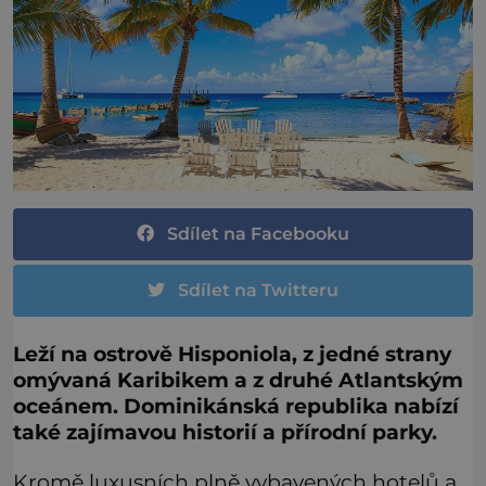
Sdílet na Facebooku
Sdílet na Twitteru
Leží na ostrově Hisponiola, z jedné strany
omývaná Karibikem a z druhé Atlantským
oceánem. Dominikánská republika nabízí
také zajímavou historií a přírodní parky.
Kromě luxusních plně vybavených hotelů a