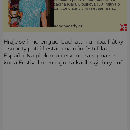
začíná Klára Cibulková (50) mluvit o
tom, že chce víc myslet sama na
sebe. Skrývají se za jejími slovy
potíže doma? Tolik v posledních
měsících mluví Klára Cibulková (5
nasehvezdy.cz
Hraje se i merengue, bachata, rumba. Pátky
a soboty patří fiestám na náměstí Plaza
España. Na přelomu července a srpna se
koná Festival merengue a karibských rytmů.