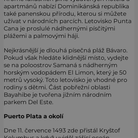
apartmánů nabízí Dominikánská republika
také panenskou přírodu, kterou si můžete
užívat v národních parcích. Letovisko Punta
Cana je proslulé nádhernými písčitými
plážemi a palmovými háji.
Nejkrásnější je dlouhá písečná pláž Bávaro.
Pokud však hledáte klidnější místo, vydejte
se na poloostrov Samaná s nádherným
horským vodopádem El Limon, který je 50
metrů vysoký. Toto letovisko je vhodné pro
rodiny s dětmi. Část pobřežní oblasti
Bayahibe je tvořena jižním národním
parkem Del Este.
Puerto Plata a okolí
Dne 11. července 1493 zde přistál Kryštof
Kolumbus a když uviděl zářící oceán,