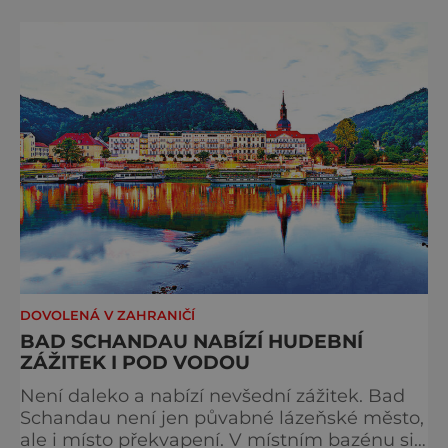
hodnotu. Nejde tu o to být stále výš, rychleji
a dál, ale o výjimečné okamžiky – při
cyklistických výletech podél řek, pěších
túrách s dalekými výhledy, rodinnýc
DOVOLENÁ V ZAHRANIČÍ
BAD SCHANDAU NABÍZÍ HUDEBNÍ
ZÁŽITEK I POD VODOU
Není daleko a nabízí nevšední zážitek. Bad
Schandau není jen půvabné lázeňské město,
ale i místo překvapení. V místním bazénu si