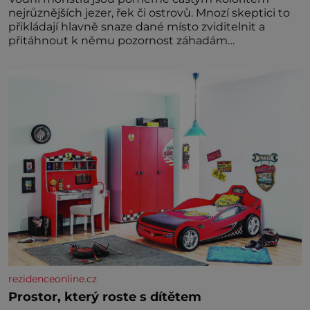
nejrůznějších jezer, řek či ostrovů. Mnozí skeptici to
přikládají hlavně snaze dané místo zviditelnit a
přitáhnout k němu pozornost záhadám
nakloněných turi
rezidenceonline.cz
Prostor, který roste s dítětem