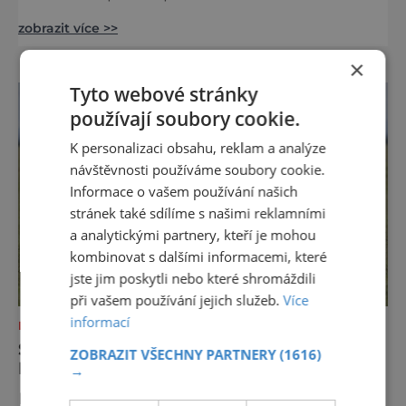
totiž můžete vychutnat koncert přímo ve
zobrazit více >>
vodě. Nádherně osvěžující místo leží jen 8
kilometrů od Hřenska a například z Prahy se
×
tam dostanete vlakem za pouhé dvě hodiny.
Tyto webové stránky
I proto je pravděpodobné, že v jeho
bazénech
používají soubory cookie.
K personalizaci obsahu, reklam a analýze
návštěvnosti používáme soubory cookie.
Informace o vašem používání našich
stránek také sdílíme s našimi reklamními
a analytickými partnery, kteří je mohou
kombinovat s dalšími informacemi, které
jste jim poskytli nebo které shromáždili
při vašem používání jejich služeb.
Více
informací
DOVOLENÁ V ZAHRANIČÍ
SERENGETI NA JAŘE: KDYŽ SE KRAJINA
ZOBRAZIT VŠECHNY PARTNERY
(1616)
NADECHNE ŽIVOTA
→
Existují místa, kde čas plyne jinak. Serengeti