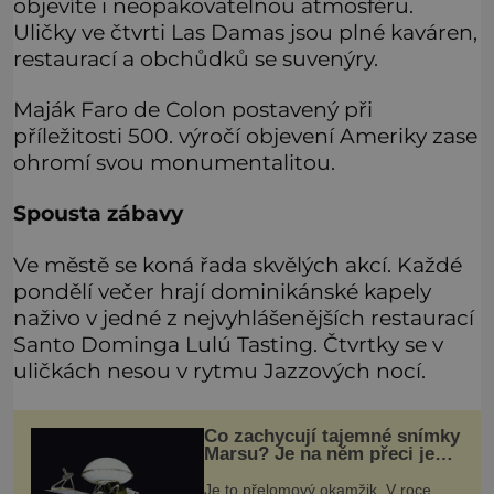
objevíte i neopakovatelnou atmosféru.
Uličky ve čtvrti Las Damas jsou plné kaváren,
restaurací a obchůdků se suvenýry.
Maják Faro de Colon postavený při
příležitosti 500. výročí objevení Ameriky zase
ohromí svou monumentalitou.
Spousta zábavy
Ve městě se koná řada skvělých akcí. Každé
pondělí večer hrají dominikánské kapely
naživo v jedné z nejvyhlášenějších restaurací
Santo Dominga Lulú Tasting. Čtvrtky se v
uličkách nesou v rytmu Jazzových nocí.
Co zachycují tajemné snímky
Marsu? Je na něm přeci jen
voda?
Je to přelomový okamžik. V roce