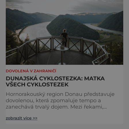
samotná ferrata nepatří mezi techn
DOVOLENÁ V ZAHRANIČÍ
DUNAJSKÁ CYKLOSTEZKA: MATKA
VŠECH CYKLOSTEZEK
Hornorakouský region Donau představuje
dovolenou, která zpomaluje tempo a
zanechává trvalý dojem. Mezi řekami,
zvlněnou krajinou a mírnými rovinami se zde
zobrazit více >>
propojují pohyb, příroda, gastronomie a
kultura v zážitky, které mají skutečnou