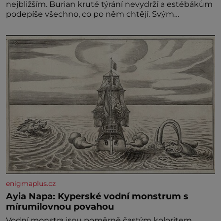
nejbližším. Burian kruté týrání nevydrží a estébákům
podepíše všechno, co po něm chtějí. Svým
podpisem jim potvrdí také to, že na něj během
výslechů nikdo nevyvíjel fyzický ani psychický nátlak.
Syn brněnského řezníka chce být knězem a
enigmaplus.cz
Ayia Napa: Kyperské vodní monstrum s
mírumilovnou povahou
Vodní monstra jsou poměrně častým koloritem