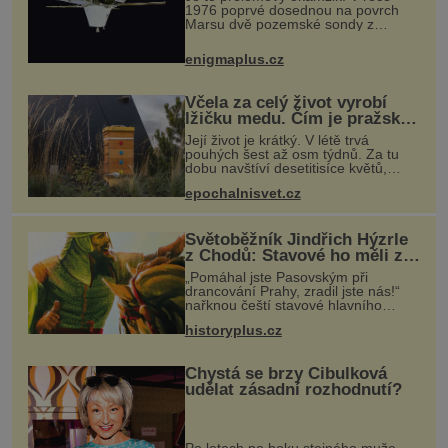
1976 poprvé dosednou na povrch
Marsu dvě pozemské sondy z
amerického vesmírného programu
Viking, které jsou schopny pořídit
enigmaplus.cz
fotografie záhadami opředené rudé
planety. V
Včela za celý život vyrobí
lžičku medu. Čím je pražský
med ze střech tak ceněný?
Její život je krátký. V létě trvá
pouhých šest až osm týdnů. Za tu
dobu navštíví desetitisíce květů,
nalétá stovky kilometrů a vyrobí
epochalnisvet.cz
přibližně devět gramů medu –
zhruba jednu čajovou lžičku. Sama o
s
Světoběžník Jindřich Hýzrle
z Chodů: Stavové ho měli za
zrádce
„Pomáhal jste Pasovským při
drancování Prahy, zradil jste nás!“
nařknou čeští stavové hlavního
zbrojmistra zemské hotovosti.
historyplus.cz
Jindřich se však zastrašit nenechá.
Zachová chladnou hlavu a trestu
unikne.
Chystá se brzy Cibulková
udělat zásadní rozhodnutí?
Po letech po boku stejného muže