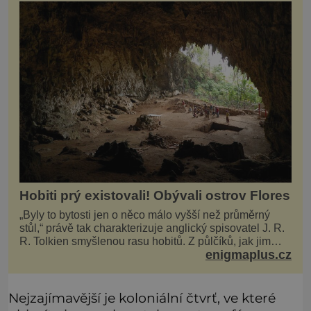
Hobiti prý existovali! Obývali ostrov Flores
„Byly to bytosti jen o něco málo vyšší než průměrný
stůl,“ právě tak charakterizuje anglický spisovatel J. R.
R. Tolkien smyšlenou rasu hobitů. Z půlčíků, jak jim
enigmaplus.cz
říká, následně udělá hlavní hrdiny svých slavných
fantasy knih. Podobné bytosti prý ovšem naši planetu
opravdu kdysi obývaly. Šlo o naše
Nejzajímavější je koloniální čtvrť, ve které