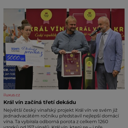
marně v paměti lovíte název knížky, kterou jste
nedávno přečetli. Je to opravdu tak, s věkem jako
kdyby se paměť rozhodla stávkovat. Cvičte
iluxus.cz
Král vín začíná třetí dekádu
Největší český vinařský projekt Král vín ve svém již
jednadvacátém ročníku představil nejlepší domácí
vína. Ta vybírala odborná porota z celkem 1260
vzorků od 157 vinařů. Král vín, který se – i pře