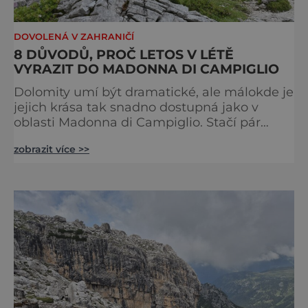
DOVOLENÁ V ZAHRANIČÍ
8 DŮVODŮ, PROČ LETOS V LÉTĚ
VYRAZIT DO MADONNA DI CAMPIGLIO
Dolomity umí být dramatické, ale málokde je
jejich krása tak snadno dostupná jako v
oblasti Madonna di Campiglio. Stačí pár
minut v lanovce a ocitnete se mezi skalními
zobrazit více >>
věžemi, horskými jezery a nekonečnými
výhledy. Přinášíme tipy na osm zážitků, kvůli
kterým stojí za to naplánovat si letní
dovolenou právě sem. Madonna di
Campiglio uhrane každé ráno, kdy první
paprsky kreslí na vrcholcích Brenty