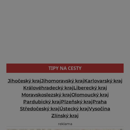
TIPY NA CESTY
Jihočeský kraj
Jihomoravský kraj
Karlovarský kraj
Královéhradecký kraj
Liberecký kraj
Moravskoslezský kraj
Olomoucký kraj
Pardubický kraj
Plzeňský kraj
Praha
Středočeský kraj
Ústecký kraj
Vysočina
Zlínský kraj
reklama