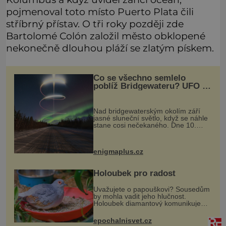
pojmenoval toto místo Puerto Plata čili
stříbrný přístav. O tři roky později zde
Bartolomé Colón založil město obklopené
nekonečně dlouhou pláží se zlatým pískem.
Co se všechno semlelo
poblíž Bridgewateru? UFO na
obloze, monstra v bažinách!
Nad bridgewaterským okolím září
jasné sluneční světlo, když se náhle
stane cosi nečekaného. Dne 10.
května roku 1760 v deset hodin
dopoledne zde dojde k vůbec
prvnímu historicky doloženému
enigmaplus.cz
přeletu UFO
Holoubek pro radost
Uvažujete o papouškovi? Sousedům
by mohla vadit jeho hlučnost.
Holoubek diamantový komunikuje
téměř neslyšitelným pípáním, je
roztomilý a hodí se i pro chovatele
epochalnisvet.cz
začátečníky. Jedná se o nenároč