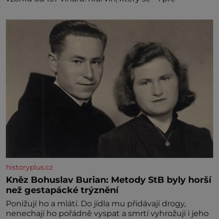
historyplus.cz
Kněz Bohuslav Burian: Metody StB byly horší
než gestapácké trýznění
Ponižují ho a mlátí. Do jídla mu přidávají drogy,
nenechají ho pořádně vyspat a smrtí vyhrožují i jeho