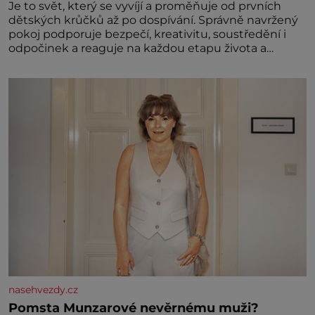
Je to svět, který se vyvíjí a proměňuje od prvních
dětských krůčků až po dospívání. Správně navržený
pokoj podporuje bezpečí, kreativitu, soustředění i
odpočinek a reaguje na každou etapu života a
specifické potřeby dítěte. Pro nejmenší je klíčová
jednoduchost, měkkost a bezpečí, proto by pokoj
miminka měl působit především klidně a útulně.
Předškolní věk je
nasehvezdy.cz
Pomsta Munzarové nevěrnému muži?