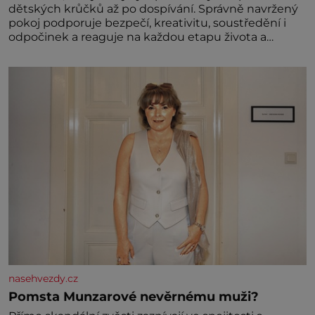
dětských krůčků až po dospívání. Správně navržený
pokoj podporuje bezpečí, kreativitu, soustředění i
odpočinek a reaguje na každou etapu života a
specifické potřeby dítěte. Pro nejmenší je klíčová
jednoduchost, měkkost a bezpečí, proto by pokoj
miminka měl působit především klidně a útulně.
Předškolní věk je
nasehvezdy.cz
Pomsta Munzarové nevěrnému muži?