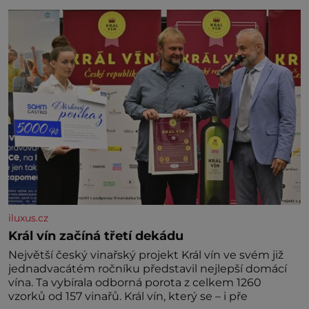
nedávno přečetli. Je to opravdu tak, s věkem jako
kdyby se paměť rozhodla stávkovat. Cvičte
iluxus.cz
Král vín začíná třetí dekádu
Největší český vinařský projekt Král vín ve svém již
jednadvacátém ročníku představil nejlepší domácí
vína. Ta vybírala odborná porota z celkem 1260
vzorků od 157 vinařů. Král vín, který se – i pře