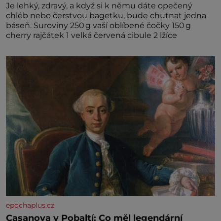
Je lehký, zdravý, a když si k němu dáte opečený
chléb nebo čerstvou bagetku, bude chutnat jedna
báseň. Suroviny 250 g vaší oblíbené čočky 150 g
cherry rajčátek 1 velká červená cibule 2 lžíce
epochaplus.cz
Casanova v Pobaltí: Co měl legendární