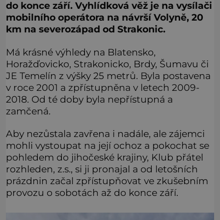
do konce září. Vyhlídková věž je na vysílači
mobilního operátora na návrší Volyně, 20
km na severozápad od Strakonic.
Má krásné výhledy na Blatensko,
Horažďovicko, Strakonicko, Brdy, Šumavu či
JE Temelín z výšky 25 metrů. Byla postavena
v roce 2001 a zpřístupněna v letech 2009-
2018. Od té doby byla nepřístupná a
zamčená.
Aby nezůstala zavřena i nadále, ale zájemci
mohli vystoupat na její ochoz a pokochat se
pohledem do jihočeské krajiny, Klub přátel
rozhleden, z.s., si ji pronajal a od letošních
prázdnin začal zpřístupňovat ve zkušebním
provozu o sobotách až do konce září.