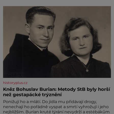
historyplus.cz
Kněz Bohuslav Burian: Metody StB byly horší
než gestapácké trýznění
Ponižují ho a mlátí. Do jídla mu přidávají drogy,
nenechají ho pořádně vyspat a smrtí vyhrožují i jeho
nejbližším. Burian kruté týrání nevydrží a estébákům