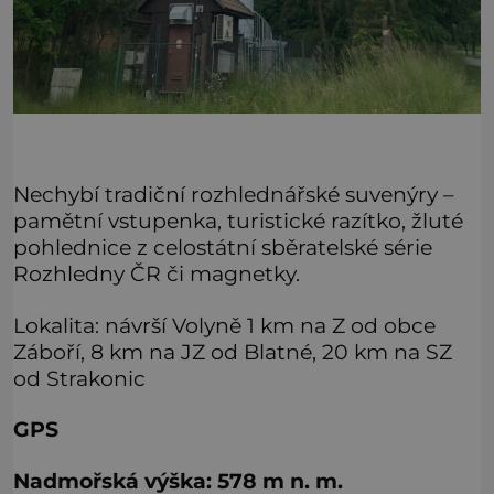
Nechybí tradiční rozhlednářské suvenýry –
pamětní vstupenka, turistické razítko, žluté
pohlednice z celostátní sběratelské série
Rozhledny ČR či magnetky.
Lokalita: návrší Volyně 1 km na Z od obce
Záboří, 8 km na JZ od Blatné, 20 km na SZ
od Strakonic
GPS
Nadmořská výška: 578 m n. m.