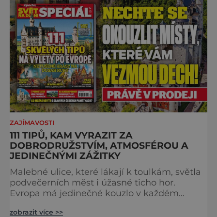
krážem. Je 10. dubna roku 49 př. n. l. a na
břehu říčky Rubikon pronáší Gaius Julius
Caesar svou slavnou vě
ZAJÍMAVOSTI
111 TIPŮ, KAM VYRAZIT ZA
DOBRODRUŽSTVÍM, ATMOSFÉROU A
JEDINEČNÝMI ZÁŽITKY
Malebné ulice, které lákají k toulkám, světla
podvečerních měst i úžasné ticho hor.
Evropa má jedinečné kouzlo v každém
období. Nové číslo Světa na dlani Speciál vás
zobrazit více >>
zve na cestu plnou inspirace, dobrodružství i