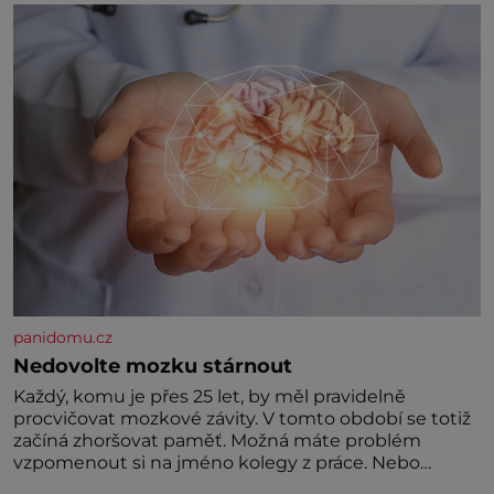
panidomu.cz
Nedovolte mozku stárnout
Každý, komu je přes 25 let, by měl pravidelně
procvičovat mozkové závity. V tomto období se totiž
začíná zhoršovat paměť. Možná máte problém
vzpomenout si na jméno kolegy z práce. Nebo
marně v paměti lovíte název knížky, kterou jste