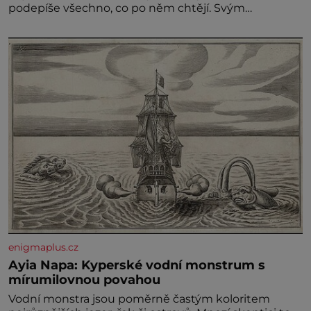
podepíše všechno, co po něm chtějí. Svým
podpisem jim potvrdí také to, že na něj během
výslechů nikdo nevyvíjel fyzický ani psychický nátlak.
Syn brněnského řezníka chce být knězem a
enigmaplus.cz
Ayia Napa: Kyperské vodní monstrum s
mírumilovnou povahou
Vodní monstra jsou poměrně častým koloritem