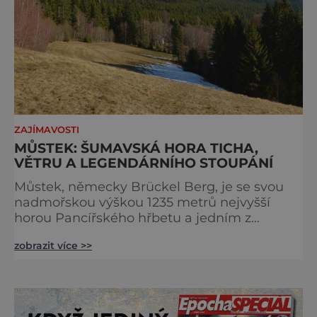
ZAJÍMAVOSTI
MŮSTEK: ŠUMAVSKÁ HORA TICHA,
VĚTRU A LEGENDÁRNÍHO STOUPÁNÍ
Můstek, německy Brückel Berg, je se svou
nadmořskou výškou 1235 metrů nejvyšší
horou Pancířského hřbetu a jedním z
nejcharakterističtějších vrcholů západní
zobrazit více >>
Šumavy. Přestože nestojí v centru hlavních
turistických proudů jako Velký Javor či
Poledník, právě v tom spočívá jeho síla.
Můstek si dodnes uchovává syrový horský
charakter, klid a zvláštní atmosféru