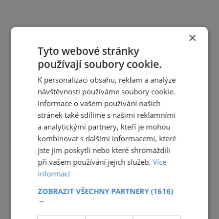
×
Tyto webové stránky
používají soubory cookie.
K personalizaci obsahu, reklam a analýze
návštěvnosti používáme soubory cookie.
Informace o vašem používání našich
TIPY NA CESTY
stránek také sdílíme s našimi reklamními
a analytickými partnery, kteří je mohou
Jihočeský kraj
Jihomoravský kraj
Karlovarský kraj
kombinovat s dalšími informacemi, které
Královéhradecký kraj
Liberecký kraj
jste jim poskytli nebo které shromáždili
Moravskoslezský kraj
Olomoucký kraj
při vašem používání jejich služeb.
Více
Pardubický kraj
Plzeňský kraj
Praha
informací
Středočeský kraj
Ústecký kraj
Vysočina
Zlínský kraj
ZOBRAZIT VŠECHNY PARTNERY
(1616)
→
reklama