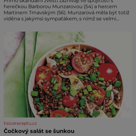
Přímo skandální zvěsti zaznívají ve spojitosti s
herečkou Barborou Munzarovou (54) a hercem
Martinem Trnavským (56). Munzarová měla být totiž
viděna s jakýmsi sympaťákem, s nímž se velmi
družně, až d
tisicereceptu.cz
Čočkový salát se šunkou