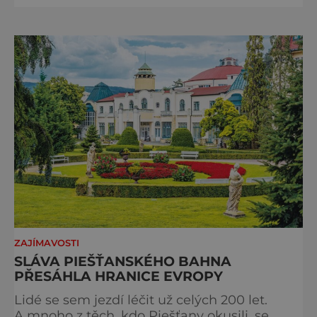
romantiky. Přinášíme vám 111 skvělých tipů,
kam vyrazit. Objevte krásu Evropy v celé její
podobě. Města s neopakovatelnou
atmosférou Vydejte se s námi na prohlídku
měst, která patří k
ZAJÍMAVOSTI
SLÁVA PIEŠŤANSKÉHO BAHNA
PŘESÁHLA HRANICE EVROPY
Lidé se sem jezdí léčit už celých 200 let.
A mnoho z těch, kdo Piešťany okusili, se