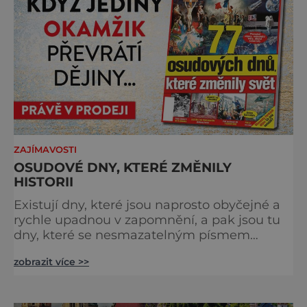
šumavských hřebenů, kde se střídá hustý les
ZAJÍMAVOSTI
OSUDOVÉ DNY, KTERÉ ZMĚNILY
HISTORII
Existují dny, které jsou naprosto obyčejné a
rychle upadnou v zapomnění, a pak jsou tu
dny, které se nesmazatelným písmem
otisknou do lidské historie, a je jedno, jestli
zobrazit více >>
dojde k významnému objevu nebo děsivé
katastrofě. Vezměte si k ruce kalendář a
projděte společně s námi historii křížem