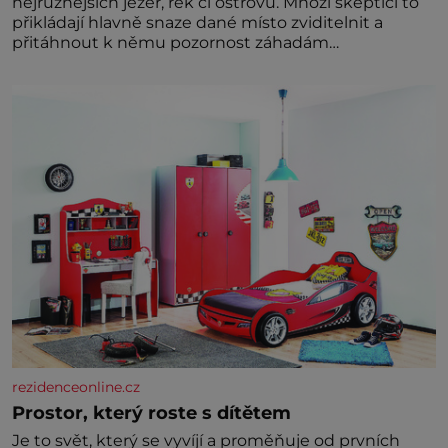
nejrůznějších jezer, řek či ostrovů. Mnozí skeptici to
přikládají hlavně snaze dané místo zviditelnit a
přitáhnout k němu pozornost záhadám
nakloněných turi
rezidenceonline.cz
Prostor, který roste s dítětem
Je to svět, který se vyvíjí a proměňuje od prvních