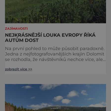
ZAJÍMAVOSTI
NEJKRÁSNĚJŠÍ LOUKA EVROPY ŘÍKÁ
AUTŮM DOST
Na první pohled to může působit paradoxně.
Jedna z nejfotografovanějších krajin Dolomit
se rozhodla, že návštěvníků nechce více, ale
méně. Alpe di Siusi, největší vysokohorská
zobrazit více >>
louka v Evropě, zavádí od léta 2026 nová
pravidla příjezdu, která mají jediný cíl –
zachovat místo, kvůli němuž sem lidé
přijíždějí. Nejde o boj proti turistům. Jde o
ochranu krajiny, která už nechce být obětí
vlastního úspě