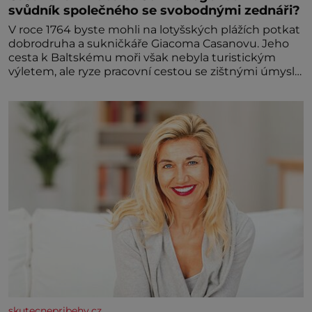
svůdník společného se svobodnými zednáři?
V roce 1764 byste mohli na lotyšských plážích potkat
dobrodruha a sukničkáře Giacoma Casanovu. Jeho
cesta k Baltskému moři však nebyla turistickým
výletem, ale ryze pracovní cestou se zištnými úmysly.
Jaký cíl Casanova sledoval, když se například
procházel uličkami lotyšské Rigy? Casanova v Pobaltí
kontaktoval tamní zednářské lóže. Nebyl v této
oblasti žádným nováčkem, protože do zednářské
skutecnepribehy.cz