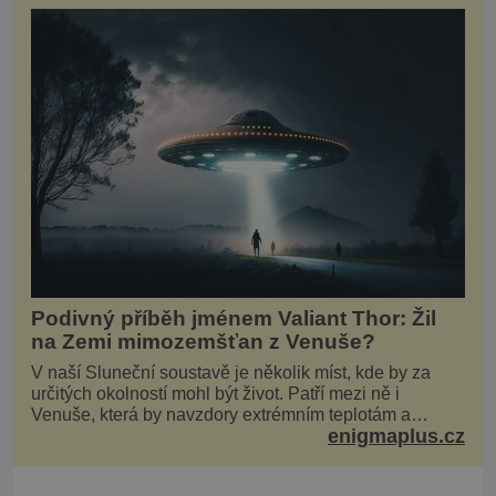
Podivný příběh jménem Valiant Thor: Žil
na Zemi mimozemšťan z Venuše?
V naší Sluneční soustavě je několik míst, kde by za
určitých okolností mohl být život. Patří mezi ně i
Venuše, která by navzdory extrémním teplotám a
enigmaplus.cz
smrtícímu složení atmosféry teoreticky mohla ukrývat
životní formy. Potvrzovat to má i podivný příběh muže
jménem Valiant Thor. Opravdu šlo o mimozem