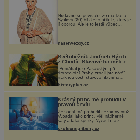
Nedávno se povídalo, že má Dana
Syslová (80) blízkého přítele, který je
jí oporou. Ale je to ještě vůbec
pravda? V posledních dnech čím dál
častěji mluví o svém odchodu.
Dohnala ji snad samota? Působí
nasehvezdy.cz
Světoběžník Jindřich Hýzrle
z Chodů: Stavové ho měli za
zrádce
„Pomáhal jste Pasovským při
drancování Prahy, zradil jste nás!“
nařknou čeští stavové hlavního
zbrojmistra zemské hotovosti.
historyplus.cz
Jindřich se však zastrašit nenechá.
Zachová chladnou hlavu a trestu
unikne.
Krásný princ mě probudil v
pravou chvíli
Ze spaní mě probudil neznámý muž.
Vypadal jako princ. Měl nádherné
šaty a také šperky. Vyvedl mě z
pokoje ven, v kuchyni totiž začalo
skutecnepribehy.cz
hořet. Stalo se to už moc dávno.
Byla jsem malá holčička, měla jse