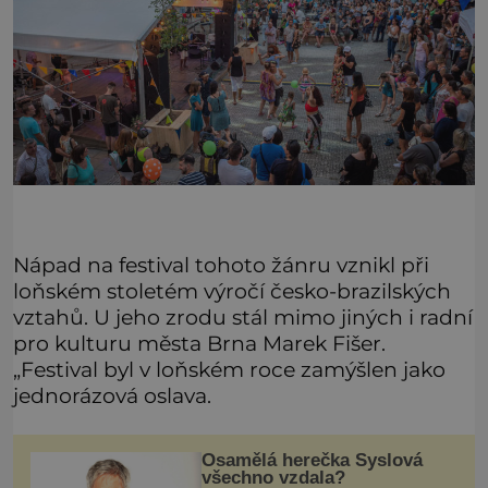
Nápad na festival tohoto žánru vznikl při
loňském stoletém výročí česko-brazilských
vztahů. U jeho zrodu stál mimo jiných i radní
pro kulturu města Brna Marek Fišer.
„Festival byl v loňském roce zamýšlen jako
jednorázová oslava.
Osamělá herečka Syslová
všechno vzdala?