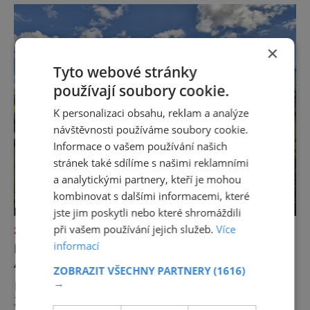
×
Tyto webové stránky
používají soubory cookie.
K personalizaci obsahu, reklam a analýze
návštěvnosti používáme soubory cookie.
Informace o vašem používání našich
stránek také sdílíme s našimi reklamními
a analytickými partnery, kteří je mohou
kombinovat s dalšími informacemi, které
jste jim poskytli nebo které shromáždili
při vašem používání jejich služeb.
Více
ZAJÍMAVOSTI
informací
NEJKRÁSNĚJŠÍ LOUKA EVROPY ŘÍKÁ
AUTŮM DOST
ZOBRAZIT VŠECHNY PARTNERY
(1616)
→
Na první pohled to může působit paradoxně.
Jedna z nejfotografovanějších krajin Dolomit