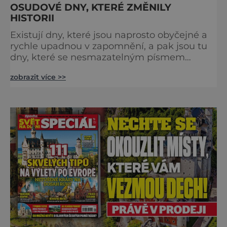
OSUDOVÉ DNY, KTERÉ ZMĚNILY
HISTORII
Existují dny, které jsou naprosto obyčejné a
rychle upadnou v zapomnění, a pak jsou tu
dny, které se nesmazatelným písmem
otisknou do lidské historie, a je jedno, jestli
zobrazit více >>
dojde k významnému objevu nebo děsivé
katastrofě. Vezměte si k ruce kalendář a
projděte společně s námi historii křížem
krážem. Je 10. dubna roku 49 př. n. l. a na
břehu říčky Rubikon pronáší Gaius Julius
Caesar svou slavnou vě