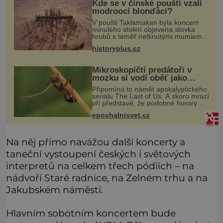
Kde se v čínské poušti vzali
modroocí blonďáci?
V poušti Taklamakan byla koncem
minulého století objevena stovka
hrobů s téměř netknutými mumiemi.
Všichni mrtví byli pohřbeni s úctou a
historyplus.cz
četnými milodary. Asi nejvíc přitom
vědce zaujal hrob tříměsíčn
Mikroskopičtí predátoři v
mozku si vodí oběť jako
loutku
Připomíná to námět apokalyptického
seriálu The Last of Us. A skoro mrazí
při představě, že podobné horory
probíhají v přírodě běžně – s tím
epochalnisvet.cz
rozdílem, že nejde pouze o infekce
parazitickou houbou a že
Na něj přímo navážou další koncerty a
taneční vystoupení českých i světových
interpretů na celkem třech pódiích – na
nádvoří Staré radnice, na Zelném trhu a na
Jakubském náměstí.
Hlavním sobotním koncertem bude