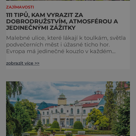
ZAJÍMAVOSTI
111 TIPŮ, KAM VYRAZIT ZA
DOBRODRUŽSTVÍM, ATMOSFÉROU A
JEDINEČNÝMI ZÁŽITKY
Malebné ulice, které lákají k toulkám, světla
podvečerních měst i úžasné ticho hor.
Evropa má jedinečné kouzlo v každém
období. Nové číslo Světa na dlani Speciál vás
zobrazit více >>
zve na cestu plnou inspirace, dobrodružství i
romantiky. Přinášíme vám 111 skvělých tipů,
kam vyrazit. Objevte krásu Evropy v celé její
podobě. Města s neopakovatelnou
atmosférou Vydejte se s námi na prohlídku
měst, která patří k