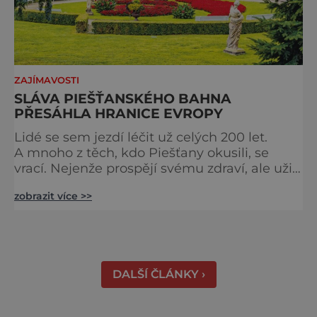
ZAJÍMAVOSTI
SLÁVA PIEŠŤANSKÉHO BAHNA
PŘESÁHLA HRANICE EVROPY
Lidé se sem jezdí léčit už celých 200 let.
A mnoho z těch, kdo Piešťany okusili, se
vrací. Nejenže prospějí svému zdraví, ale užijí
si tu i bohatý společenský život. Když se
zobrazit více >>
řekne slovenské lázně, Piešťany bývají první
volbou. Jejich věhlas je mezinárodní. A není
divu. Město rozprostřené na březích řeky
Váhu je proslulé termálními prameny
DALŠÍ ČLÁNKY ›