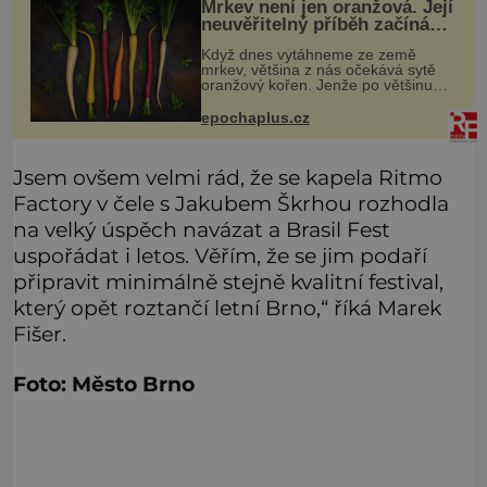
Mrkev není jen oranžová. Její
neuvěřitelný příběh začíná
fialovou barvou
Když dnes vytáhneme ze země
mrkev, většina z nás očekává sytě
oranžový kořen. Jenže po většinu
své historie je mrkev všechno
možné, jen ne oranžová. Je fialová,
epochaplus.cz
žlutá, bílá, někdy dokonce téměř
černá.
Jsem ovšem velmi rád, že se kapela Ritmo
Factory v čele s Jakubem Škrhou rozhodla
na velký úspěch navázat a Brasil Fest
uspořádat i letos. Věřím, že se jim podaří
připravit minimálně stejně kvalitní festival,
který opět roztančí letní Brno,“ říká Marek
Fišer.
Foto: Město Brno