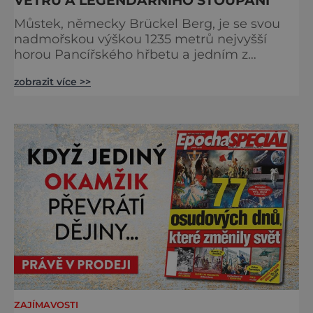
Můstek, německy Brückel Berg, je se svou
nadmořskou výškou 1235 metrů nejvyšší
horou Pancířského hřbetu a jedním z
nejcharakterističtějších vrcholů západní
zobrazit více >>
Šumavy. Přestože nestojí v centru hlavních
turistických proudů jako Velký Javor či
Poledník, právě v tom spočívá jeho síla.
Můstek si dodnes uchovává syrový horský
charakter, klid a zvláštní atmosféru
šumavských hřebenů, kde se střídá hustý les
ZAJÍMAVOSTI