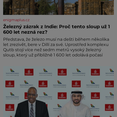
enigmaplus.cz
Železný zázrak z Indie: Proč tento sloup už 1
600 let nezná rez?
Představa, že železo musí na dešti během několika
let zrezivět, bere v Dillí za své. Uprostřed komplexu
Qutb stojí více než sedm metrů vysoký železný
sloup, který už přibližně 1 600 let odolává počasí