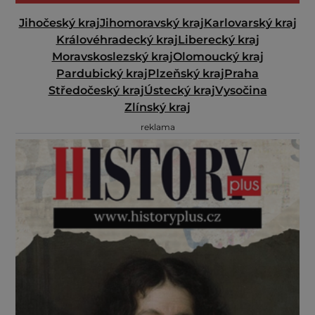
Jihočeský kraj
Jihomoravský kraj
Karlovarský kraj
Královéhradecký kraj
Liberecký kraj
Moravskoslezský kraj
Olomoucký kraj
Pardubický kraj
Plzeňský kraj
Praha
Středočeský kraj
Ústecký kraj
Vysočina
Zlínský kraj
reklama