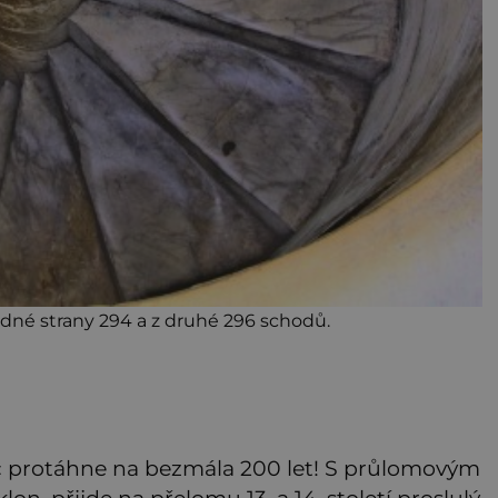
edné strany 294 a z druhé 296 schodů.
c protáhne na bezmála 200 let! S průlomovým