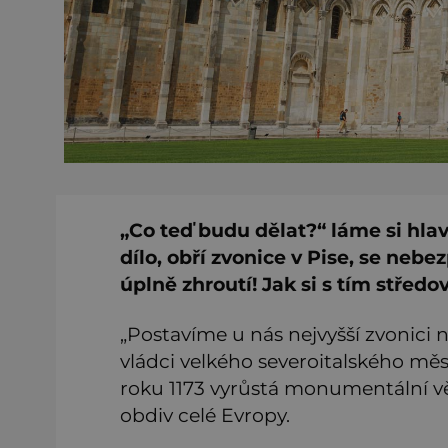
„Co teď budu dělat?“
láme si hlav
dílo, obří zvonice v Pise, se nebez
úplně zhroutí! Jak si s tím středo
„Postavíme u nás nejvyšší zvonici na
vládci velkého severoitalského měs
roku 1173 vyrůstá monumentální v
obdiv celé Evropy.