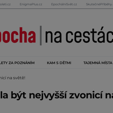
oleti.cz
EnigmaPlus.cz
EpochálníSvět.cz
SkutečnéPříběhy.
LETY ZA POZNÁNÍM
KAM S DĚTMI
TAJEMNÁ MÍSTA
icí na světě!
a být nejvyšší zvonicí n