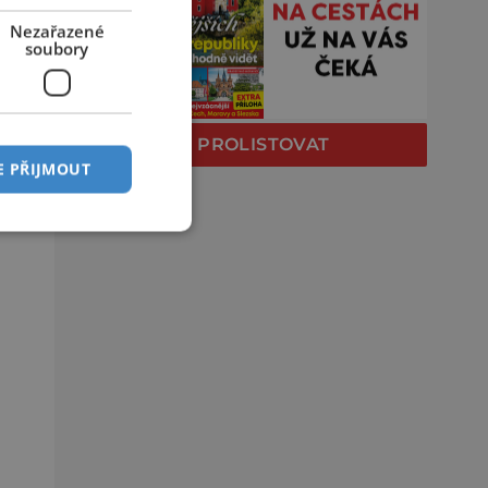
Nezařazené
soubory
PROLISTOVAT
E PŘIJMOUT