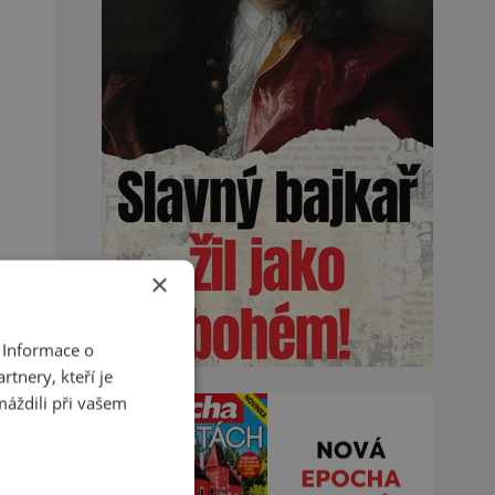
×
 Informace o
tnery, kteří je
máždili při vašem