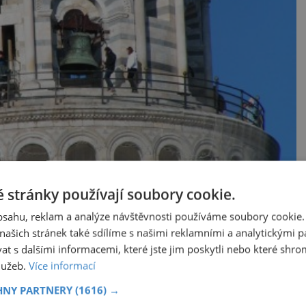
 stránky používají soubory cookie.
obsahu, reklam a analýze návštěvnosti používáme soubory cookie.
ovanou stavbou na náměstí Zázraků v Pise.
ašich stránek také sdílíme s našimi reklamními a analytickými par
 s dalšími informacemi, které jste jim poskytli nebo které shro
služeb.
Více informací
HNY PARTNERY
(1616) →