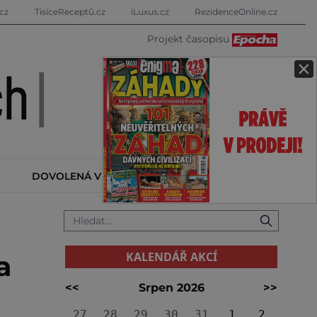
cz
TisíceReceptů.cz
iLuxus.cz
RezidenceOnline.cz
Projekt časopisu
×
DOVOLENÁ V ZAHRANIČÍ
KALENDÁŘ AKCÍ
KALENDÁŘ AKCÍ
a
<<
Srpen 2026
>>
27
28
29
30
31
1
2