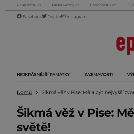
PaníDomu.cz
NašeHvězdy.cz
Epochaplus.cz
21St
Facebook
Twitter
Instagram
NEJKRÁSNĚJŠÍ PAMÁTKY
ZAJÍMAVOSTI
VÝ
Domů
Šikmá věž v Pise: Měla být nejvyšší zvon
Šikmá věž v Pise: Měl
světě!