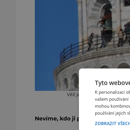
Tyto webové
K personalizaci 
Věž je třetí nejstarší doch
vašem používání n
mohou kombinovat
používání jejich 
Nevíme, kdo ji postavil
ZOBRAZIT VŠEC