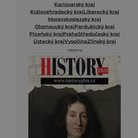
Karlovarský kraj
Královéhradecký kraj
Liberecký kraj
Moravskoslezský kraj
Olomoucký kraj
Pardubický kraj
Plzeňský kraj
Praha
Středočeský kraj
Ústecký kraj
Vysočina
Zlínský kraj
reklama