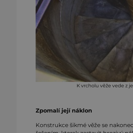
K vrcholu věže vede z j
Zpomalí její náklon
Konstrukce šikmé věže se nakone