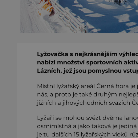
Lyžovačka s nejkrásnějším výhl
nabízí množství sportovních aktivi
Lázních, jež jsou pomyslnou vst
Místní lyžařský areál Černá hora je 
nás, a proto je také druhým nejlepš
jižních a jihovýchodních svazích Če
Lyžaři se mohou svézt dvěma lano
osmimístná a jako taková je jedin
je tu dalších 15 lyžařských vleků r