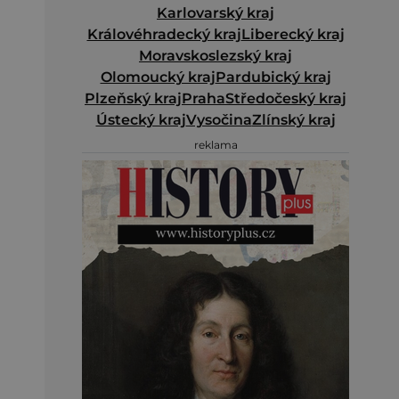
Karlovarský kraj
Královéhradecký kraj
Liberecký kraj
Moravskoslezský kraj
Olomoucký kraj
Pardubický kraj
Plzeňský kraj
Praha
Středočeský kraj
Ústecký kraj
Vysočina
Zlínský kraj
reklama