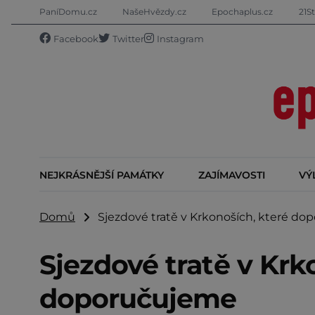
PaníDomu.cz
NašeHvězdy.cz
Epochaplus.cz
21St
Facebook
Twitter
Instagram
NEJKRÁSNĚJŠÍ PAMÁTKY
ZAJÍMAVOSTI
VÝ
Domů
Sjezdové tratě v Krkonoších, které do
Sjezdové tratě v Krk
doporučujeme