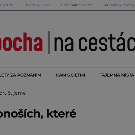
oleti.cz
EnigmaPlus.cz
EpochálníSvět.cz
SkutečnéPříběhy.
LETY ZA POZNÁNÍM
KAM S DĚTMI
TAJEMNÁ MÍSTA
poručujeme
onoších, které