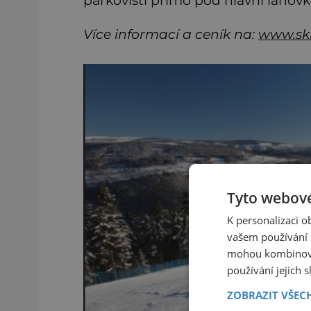
Více informací a ceník na:
www.ski
Tyto webové
K personalizaci 
vašem používání n
mohou kombinovat
používání jejich 
ZOBRAZIT VŠEC