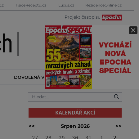
cz
TisíceReceptů.cz
iLuxus.cz
RezidenceOnline.cz
Projekt časopisu
×
DOVOLENÁ V ZAHRANIČÍ
KALENDÁŘ AKCÍ
KALENDÁŘ AKCÍ
<<
Srpen 2026
>>
27
28
29
30
31
1
2