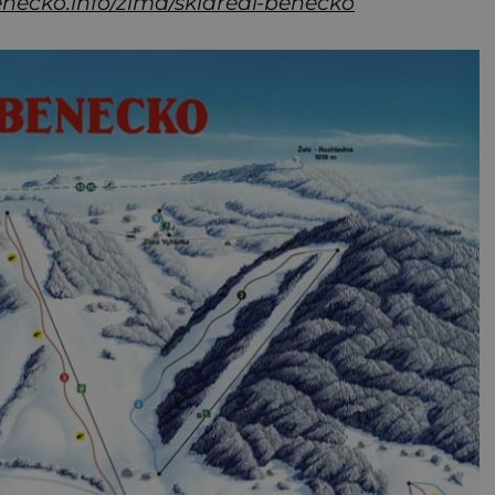
ecko.info/zima/skiareal-benecko