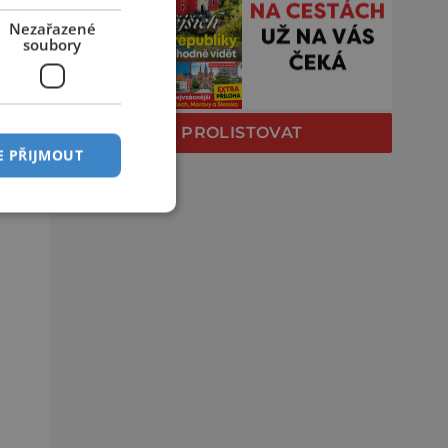
Nezařazené
soubory
PROLISTOVAT
E PŘIJMOUT