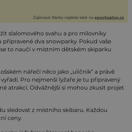
Zajímavé články najdete také na
epochaplus.cz
žít slalomového svahu a pro milovníky
u připravené dva snowparky. Pokud vaše
vě se to naučí v místním dětském skiparku
ošském nářečí něco jako „uličník“ a právě
 vyřádí. Pro nejmenší lyžaře je tu připravený
né atrakcí. Odvážnější si mohou zkusit projet
u sledovat z místního skibaru. Každou
ční ceny.