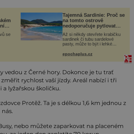
Tajemná Sardinie: Proč se
jském
na tomto ostrově
níku
nedoporučuje pytlovat
námé
„mořské brambory“?
ovů se
Až si někdy otevřete krabičku
sardinek či tubu sardelové
pasty, může to být i lehké
cích
pozvání na cestu do srdce
tlech,
Středozemního moře, na ostrov
epochaplus.cz
ských
hrdých Sardů. Věděli jste, že to
byl právě italský ostrov Sa
ky vedou z Černé hory. Dokonce je tu trať
ěřit rychlost vaší jízdy. Areál nabízí i tři
 a lyžařskou školičku.
jezdovce Protěž. Ta je s délkou 1,6 km jednou z
 nás.
iBusy, nebo můžete zaparkovat na placeném
ou, za jeden den zaplatíte 70 korun.