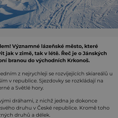
edem! Významné lázeňské město, které
t jak v zimě, tak v létě. Řeč je o Jánských
upní branou do východních Krkonoš.
jedním z nejrychleji se rozvíjejících skiareálů u
ím v republice. Sjezdovky se rozkládají na
rné a Světlé hory.
vými dráhami, z nichž jedna je dokonce
á svého druhu v České republice. Kromě toho
ůzných druhů a délek.