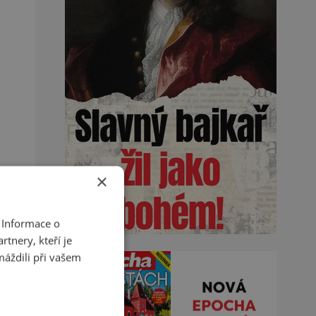
×
 Informace o
tnery, kteří je
máždili při vašem