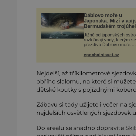
Ďáblovo moře u
Japonska: Mizí v asi
Bermudském trojúhel
lodě ve spárech nez
Jižně od japonských ostr
síly?
rozkládají vody, kterým se
přezdívá Ďáblovo moře.
Vypráví se o lodích mizejí
beze stopy, podivných svě
epochalnisvet.cz
zrádných proudech i moř
dracích, kteří měli tyto ko
Nejdelší, až tříkilometrové sjezdov
obřího slalomu, na které si můžete zm
dětské koutky s pojízdnými koberci
Zábavu si tady užijete i večer na s
nejdelších osvětlených sjezdovek u
Do areálu se snadno dopravíte Sk
parkovišti přímo pod hlavní lanovk