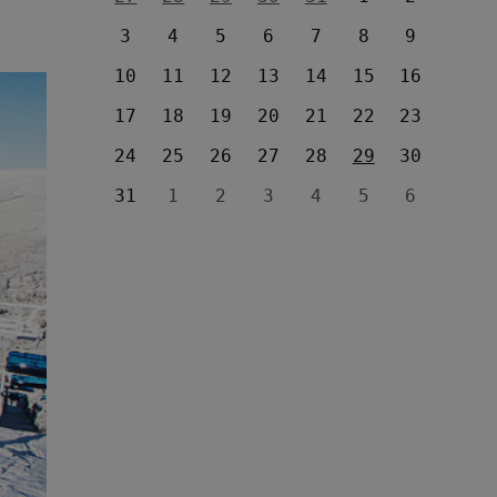
3
4
5
6
7
8
9
10
11
12
13
14
15
16
17
18
19
20
21
22
23
24
25
26
27
28
29
30
31
1
2
3
4
5
6