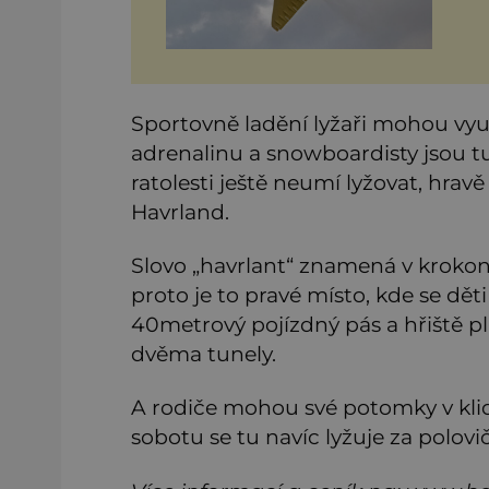
Sportovně ladění lyžaři mohou vyu
adrenalinu a snowboardisty jsou t
ratolesti ještě neumí lyžovat, hra
Havrland.
Slovo „havrlant“ znamená v krokon
proto je to pravé místo, kde se děti
40metrový pojízdný pás a hřiště pl
dvěma tunely.
A rodiče mohou své potomky v klid
sobotu se tu navíc lyžuje za polovi