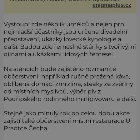
enigmaplus.cz
smrtícímu složení atmosféry teoreticky mohla ukrývat
životní formy. Potvrzovat to má i podivný příběh muže
jménem Valiant Thor. Opravdu šlo o mimozem
Vystoupí zde několik umělců a nejen pro
nejmladší účastníky jsou určena divadelní
představení, ukázky lovecké kynologie a
další. Budou zde řemeslné stánky s tvořivými
dílnami a ukázkami lidových řemesel.
Na stáncích bude zajištěno rozmanité
občerstvení, například ručně pražená káva,
oblíbená domácí zmrzlina, steaky ze zvěřiny
od místních myslivců, výběr piv z
Podřipského rodinného minipivovaru a další.
Stejně jako minulý rok po celou dobu akce
zajistí také občerstvení místní restaurace U
Praotce Čecha.