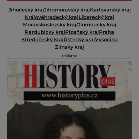
Jihočeský kraj
Jihomoravský kraj
Karlovarský kraj
Královéhradecký kraj
Liberecký kraj
Moravskoslezský kraj
Olomoucký kraj
Pardubický kraj
Plzeňský kraj
Praha
Středočeský kraj
Ústecký kraj
Vysočina
Zlínský kraj
reklama