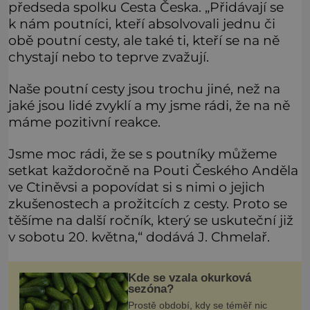
předseda spolku Cesta Česka. „Přidávají se
k nám poutníci, kteří absolvovali jednu či
obě poutní cesty, ale také ti, kteří se na ně
chystají nebo to teprve zvažují.
Naše poutní cesty jsou trochu jiné, než na
jaké jsou lidé zvyklí a my jsme rádi, že na ně
máme pozitivní reakce.
Jsme moc rádi, že se s poutníky můžeme
setkat každoročně na Pouti Českého Anděla
ve Ctiněvsi a popovídat si s nimi o jejich
zkušenostech a prožitcích z cesty. Proto se
těšíme na další ročník, který se uskuteční již
v sobotu 20. května,“ dodává J. Chmelař.
Kde se vzala okurková
sezóna?
Prostě období, kdy se téměř nic