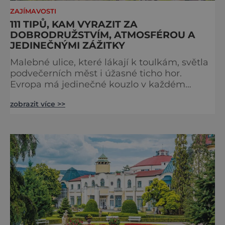
ZAJÍMAVOSTI
111 TIPŮ, KAM VYRAZIT ZA
DOBRODRUŽSTVÍM, ATMOSFÉROU A
JEDINEČNÝMI ZÁŽITKY
Malebné ulice, které lákají k toulkám, světla
podvečerních měst i úžasné ticho hor.
Evropa má jedinečné kouzlo v každém
období. Nové číslo Světa na dlani Speciál vás
zobrazit více >>
zve na cestu plnou inspirace, dobrodružství i
romantiky. Přinášíme vám 111 skvělých tipů,
kam vyrazit. Objevte krásu Evropy v celé její
podobě. Města s neopakovatelnou
atmosférou Vydejte se s námi na prohlídku
měst, která patří k