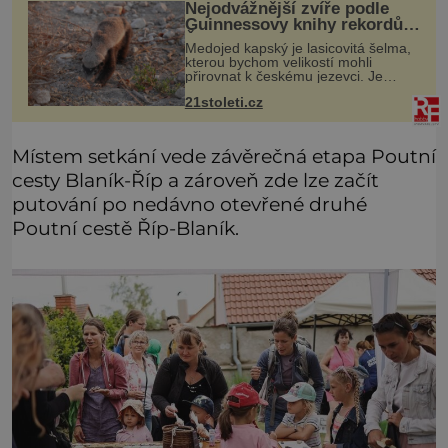
Nejodvážnější zvíře podle
Guinnessovy knihy rekordů?
Šelmička s pruhem na
Medojed kapský je lasicovitá šelma,
hřbetě!
kterou bychom velikostí mohli
přirovnat k českému jezevci. Je
extrémně nebojácná, ostatně bývá
21stoleti.cz
označována za nejodvážnější zvíře
vůbec. V této souvislosti je dokonc
Místem setkání vede závěrečná etapa Poutní
cesty Blaník-Říp a zároveň zde lze začít
putování po nedávno otevřené druhé
Poutní cestě Říp-Blaník.