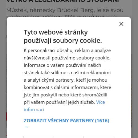
Můstek, německy Brückel Berg, je se svou
nadmořskou výškou 1235 metrů nejvyšší
×
horou Pancířského hřbetu a jedním z
nejcharakterističtějších vrcholů západní
Tyto webové stránky
zobrazit více >>
Šumavy. Přestože nestojí v centru hlavních
používají soubory cookie.
turistických proudů jako Velký Javor či
K personalizaci obsahu, reklam a analýze
Poledník, právě v tom spočívá jeho síla.
Můstek si dodnes uchovává syrový horský
návštěvnosti používáme soubory cookie.
charakter, klid a zvláštní atmosféru
Informace o vašem používání našich
šumavských hřebenů, kde se střídá hustý les
stránek také sdílíme s našimi reklamními
a analytickými partnery, kteří je mohou
kombinovat s dalšími informacemi, které
jste jim poskytli nebo které shromáždili
při vašem používání jejich služeb.
Více
informací
ZOBRAZIT VŠECHNY PARTNERY
(1616)
→
ZAJÍMAVOSTI