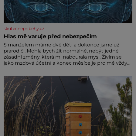
skutecnepribehy.cz
Hlas mě varuje před nebezpečím
S manželem máme dvě děti a dokonce jsme už
prarodiči. Mohla bych žít normálně, nebýt jedné
zásadní změny, která mi nabourala mysl. Živím se
jako mzdová účetní a konec měsíce je pro mě vždy
velice psychicky náročným obdobím. Od té chvíle, co
máme vnoučata, mi dcera čím dál častěji volá o
pomoc, co se hlídání týče. Dalo by se