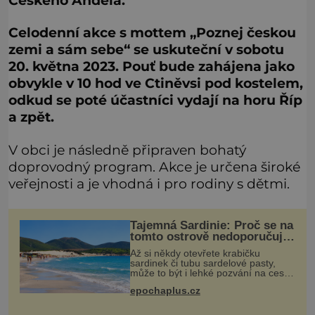
Českého Anděla.
Celodenní akce s mottem „Poznej českou
zemi a sám sebe“ se uskuteční v sobotu
20. května 2023. Pouť bude zahájena jako
obvykle v 10 hod ve Ctiněvsi pod kostelem,
odkud se poté účastníci vydají na horu Říp
a zpět.
V obci je následně připraven bohatý
doprovodný program. Akce je určena široké
veřejnosti a je vhodná i pro rodiny s dětmi.
Tajemná Sardinie: Proč se na
tomto ostrově nedoporučuje
pytlovat „mořské
Až si někdy otevřete krabičku
brambory“?
sardinek či tubu sardelové pasty,
může to být i lehké pozvání na cestu
do srdce Středozemního moře, na
epochaplus.cz
ostrov hrdých Sardů. Věděli jste, že
to byl právě italský ostrov Sa