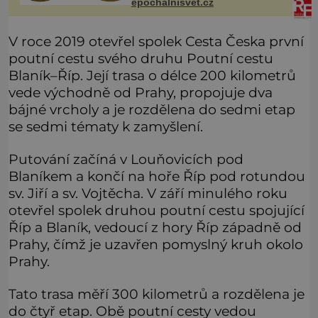
epochalnisvet.cz
Hledá žluto-oranžovou tekutinu,
jakmile ji zahlédne, nesmírně se
V roce 2019 otevřel spolek Cesta Česka první
poutní cestu svého druhu Poutní cestu
Blaník–Říp. Její trasa o délce 200 kilometrů
vede východně od Prahy, propojuje dva
bájné vrcholy a je rozdělena do sedmi etap
se sedmi tématy k zamyšlení.
Putování začíná v Louňovicích pod
Blaníkem a končí na hoře Říp pod rotundou
sv. Jiří a sv. Vojtěcha. V září minulého roku
otevřel spolek druhou poutní cestu spojující
Říp a Blaník, vedoucí z hory Říp západně od
Prahy, čímž je uzavřen pomyslný kruh okolo
Prahy.
Tato trasa měří 300 kilometrů a rozdělena je
do čtyř etap. Obě poutní cesty vedou