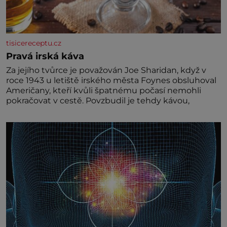
tisicereceptu.cz
Pravá irská káva
Za jejího tvůrce je považován Joe Sharidan, když v
roce 1943 u letiště irského města Foynes obsluhoval
Američany, kteří kvůli špatnému počasí nemohli
pokračovat v cestě. Povzbudil je tehdy kávou,