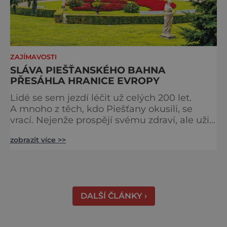
ZAJÍMAVOSTI
SLÁVA PIEŠŤANSKÉHO BAHNA
PŘESÁHLA HRANICE EVROPY
Lidé se sem jezdí léčit už celých 200 let.
A mnoho z těch, kdo Piešťany okusili, se
vrací. Nejenže prospějí svému zdraví, ale užijí
si tu i bohatý společenský život. Když se
zobrazit více >>
řekne slovenské lázně, Piešťany bývají první
volbou. Jejich věhlas je mezinárodní. A není
divu. Město rozprostřené na březích řeky
Váhu je proslulé termálními prameny
DALŠÍ ČLÁNKY ›