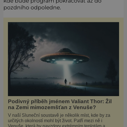
kde bude program pokračovat až do
pozdního odpoledne.
Podivný příběh jménem Valiant Thor: Žil
na Zemi mimozemšťan z Venuše?
V naší Sluneční soustavě je několik míst, kde by za
určitých okolností mohl být život. Patří mezi ně i
Venuše, která by navzdory extrémním teplotám a