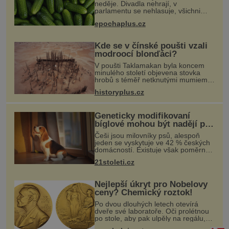
neděje. Divadla nehrají, v
parlamentu se nehlasuje, všichni
jsou na dovolené a média tak nemají
epochaplus.cz
o čem mluvit a psát. A vymýšlejí si
proto témata, které nikoho nezajímaj
Kde se v čínské poušti vzali
modroocí blonďáci?
V poušti Taklamakan byla koncem
minulého století objevena stovka
hrobů s téměř netknutými mumiemi.
Všichni mrtví byli pohřbeni s úctou a
historyplus.cz
četnými milodary. Asi nejvíc přitom
vědce zaujal hrob tříměsíčn
Geneticky modifikovaní
bíglové mohou být nadějí pro
alergiky
Češi jsou milovníky psů, alespoň
jeden se vyskytuje ve 42 % českých
domácností. Existuje však poměrně
velká skupina lidí, kteří by si psa rádi
21stoleti.cz
pořídili, ale nemohou, protože jsou
alergičtí. Jejich imu
Nejlepší úkryt pro Nobelovy
ceny? Chemický roztok!
Po dvou dlouhých letech otevírá
dveře své laboratoře. Oči prolétnou
po stole, aby pak ulpěly na regálu,
kde se nachází všemožné látky.