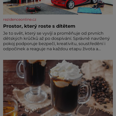
rezidenceonline.cz
Prostor, který roste s dítětem
Je to svět, který se vyvíjí a proměňuje od prvních
dětských krůčků až po dospívání. Správně navržený
pokoj podporuje bezpečí, kreativitu, soustředění i
odpočinek a reaguje na každou etapu života a
specifické potřeby dítěte. Pro nejmenší je klíčová
jednoduchost, měkkost a bezpečí, proto by pokoj
miminka měl působit především klidně a útulně.
Předškolní věk je