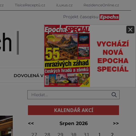
cz
TisíceReceptů.cz
iLuxus.cz
RezidenceOnline.cz
Projekt časopisu
×
DOVOLENÁ V ZAHRANIČÍ
KALENDÁŘ AKCÍ
KALENDÁŘ AKCÍ
<<
Srpen 2026
>>
27
28
29
30
31
1
2