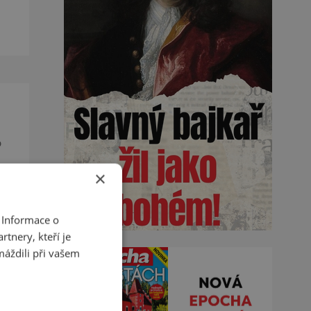
de
o
×
u a
 Informace o
tnery, kteří je
máždili při vašem