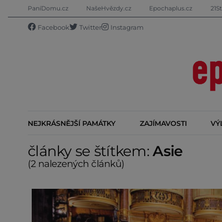
PaníDomu.cz
NašeHvězdy.cz
Epochaplus.cz
21St
Facebook
Twitter
Instagram
NEJKRÁSNĚJŠÍ PAMÁTKY
ZAJÍMAVOSTI
VÝ
články se štítkem:
Asie
(2 nalezených článků)