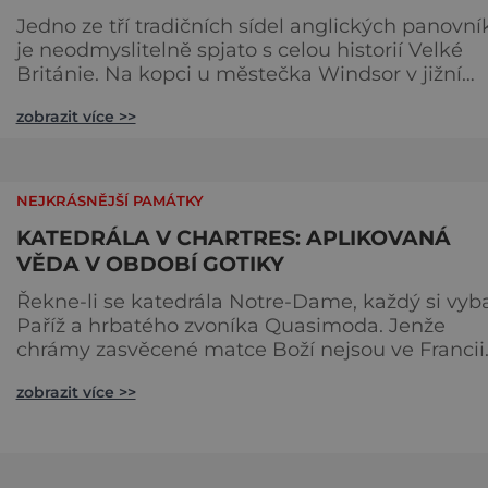
Jedno ze tří tradičních sídel anglických panovní
je neodmyslitelně spjato s celou historií Velké
Británie. Na kopci u městečka Windsor v jižní
Anglii asi 30 kilometrů od Londýna, se tyčí
zobrazit více >>
gigantická stavba, obklopená věčně zelenými
trávníky. Její gotické věže budí obdiv znalců
architektury, vysoké hradby zase respekt nepřáte
kteří by chtěli komplex dobýt. Za bezmála 950 l
NEJKRÁSNĚJŠÍ PAMÁTKY
jeho existence z
KATEDRÁLA V CHARTRES: APLIKOVANÁ
VĚDA V OBDOBÍ GOTIKY
Řekne-li se katedrála Notre-Dame, každý si vyb
Paříž a hrbatého zvoníka Quasimoda. Jenže
chrámy zasvěcené matce Boží nejsou ve Francii
ničím výjimečným. Třeba obyvatelé města Rou
zobrazit více >>
se mohou pochlubit stejnojmennou katedrálou,
která je se svými 151 metry čtvrtou nejvyšší
křesťanskou stavbou světa. Ovšem nejpůsobivěj
perlou toho jména je ta, která se nachází v