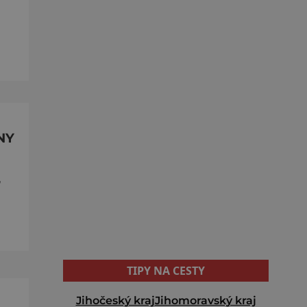
NY
,
TIPY NA CESTY
Jihočeský kraj
Jihomoravský kraj