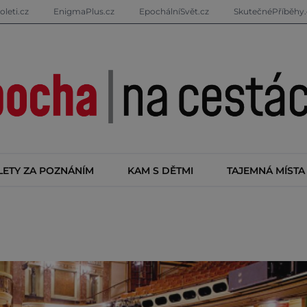
oleti.cz
EnigmaPlus.cz
EpochálníSvět.cz
SkutečnéPříběhy.
LETY ZA POZNÁNÍM
KAM S DĚTMI
TAJEMNÁ MÍSTA