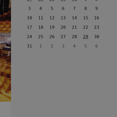
3
4
5
6
7
8
9
10
11
12
13
14
15
16
17
18
19
20
21
22
23
24
25
26
27
28
29
30
31
1
2
3
4
5
6