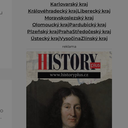
Karlovarský kraj
Královéhradecký kraj
Liberecký kraj
u
Moravskoslezský kraj
Olomoucký kraj
Pardubický kraj
Plzeňský kraj
Praha
Středočeský kraj
Ústecký kraj
Vysočina
Zlínský kraj
e
reklama
ět