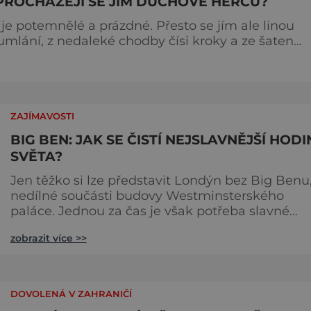
PROCHÁZEJÍ SE JÍM DUCHOVÉ HERCŮ?
je potemnělé a prázdné. Přesto se jím ale linou
mumlání, z nedaleké chodby čísi kroky a ze šaten
 dotoval
jménem Thomas Kill
ZAJÍMAVOSTI
BIG BEN: JAK SE ČISTÍ NEJSLAVNĚJŠÍ HODI
SVĚTA?
Jen těžko si lze představit Londýn bez Big Benu
nedílné součásti budovy Westminsterského
paláce. Jednou za čas je však potřeba slavné
pamětihodnosti opucovat zašedlý kabát. Na konci
zobrazit více >>
srpna roku 2015 loňského roku prošel slavný Big
Ben důkladnou očistnou kúrou, při které mu
čtyřčlenná údržbářská četa, vyzbrojena hadry a
kbelíky s mýdlovou vodou, po několik dní
DOVOLENÁ V ZAHRANIČÍ
navracela zašlý lesk. [caption