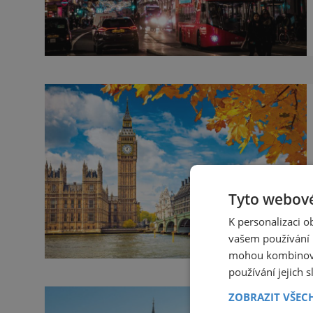
Tyto webové
K personalizaci 
vašem používání n
mohou kombinovat
používání jejich 
ZOBRAZIT VŠEC