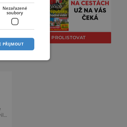
O
Nezařazené
soubory
ě
a
PROLISTOVAT
e
E PŘIJMOUT
c,
ě
ily