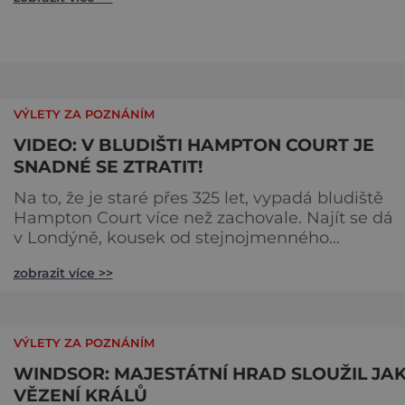
Jak je to možné? Francouzská jeskyně La Marche
byla objevena ve třicátých letech minulého stole
Skrývala překvapivý objev. Foto: pinterest.
VÝLETY ZA POZNÁNÍM
VIDEO: V BLUDIŠTI HAMPTON COURT JE
SNADNÉ SE ZTRATIT!
Na to, že je staré přes 325 let, vypadá bludiště
Hampton Court více než zachovale. Najít se dá
v Londýně, kousek od stejnojmenného
královského paláce. Ze země ho mezi lety 1689 a
zobrazit více >>
1695 vydupou architekti George London (asi 16
1714) a Henry Wise (1653–1738) pro krále Viléma II
Oranžského (1650–1702). Zabírá plochu 1300 m² 
skrývá se v něm 800 metrů cest. Původně se v ž
VÝLETY ZA POZNÁNÍM
plot promění saze
WINDSOR: MAJESTÁTNÍ HRAD SLOUŽIL JA
VĚZENÍ KRÁLŮ