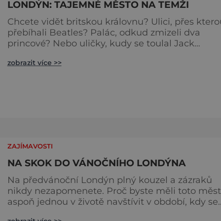
LONDÝN: TAJEMNÉ MĚSTO NA TEMŽI
Chcete vidět britskou královnu? Ulici, přes ktero
přebíhali Beatles? Palác, odkud zmizeli dva
princové? Nebo uličky, kudy se toulal Jack
Rozparovač? Problém je jediný: jak to všechno
zobrazit více >>
stihnout? Kouzelný Londýn vám určitě učaruje.
Trochu se podobá Praze tím, že jednotlivé palác
nejsou daleko od sebe. Pokud už nemáte štěstí,
abyste do Buckinghamského paláce viděli vjížd
či odjíždět královnu Alž
ZAJÍMAVOSTI
NA SKOK DO VÁNOČNÍHO LONDÝNA
Na předvánoční Londýn plný kouzel a zázraků
nikdy nezapomenete. Proč byste měli toto město
aspoň jednou v životě navštívit v období, kdy se
chystá na nejkrásnější svátky v roce? Nákupy,
zobrazit více >>