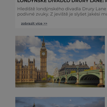
LONDÝNSKÉ DIVADLO DRURY LANE: 
Hlediště londýnského divadla Drury Lane 
podivné zvuky. Z jeviště je slyšet jakési 
tlumené výkřiky. V divadle totiž údajně straší. Stavbu londýnského divadla Drury Lane
zobrazit více >>
bohatý herec a divadelník ze 17. století 