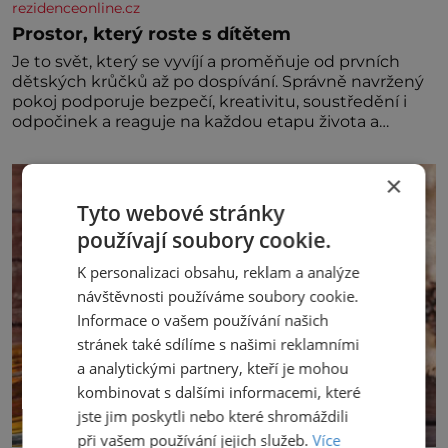
rezidenceonline.cz
Prostor, který roste s dítětem
Je to svět, který se vyvíjí a proměňuje od prvních
dětských krůčků až po dospívání. Správně navržený
pokoj podporuje bezpečí, kreativitu, soustředění i
odpočinek a reaguje na každou etapu života a
specifické potřeby dítěte. Pro nejmenší je klíčová
jednoduchost, měkkost a bezpečí, proto by pokoj
×
miminka měl působit především klidně a útulně.
Předškolní věk je
Tyto webové stránky
používají soubory cookie.
K personalizaci obsahu, reklam a analýze
návštěvnosti používáme soubory cookie.
Informace o vašem používání našich
stránek také sdílíme s našimi reklamními
a analytickými partnery, kteří je mohou
kombinovat s dalšími informacemi, které
jste jim poskytli nebo které shromáždili
při vašem používání jejich služeb.
Více