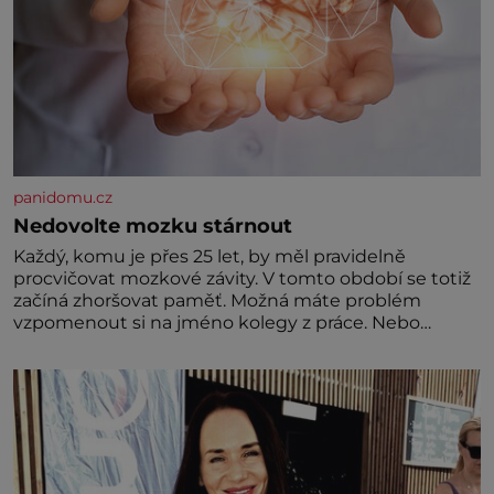
panidomu.cz
Nedovolte mozku stárnout
Každý, komu je přes 25 let, by měl pravidelně
procvičovat mozkové závity. V tomto období se totiž
začíná zhoršovat paměť. Možná máte problém
vzpomenout si na jméno kolegy z práce. Nebo
marně v paměti lovíte název knížky, kterou jste
nedávno přečetli. Je to opravdu tak, s věkem jako
kdyby se paměť rozhodla stávkovat. Cvičte