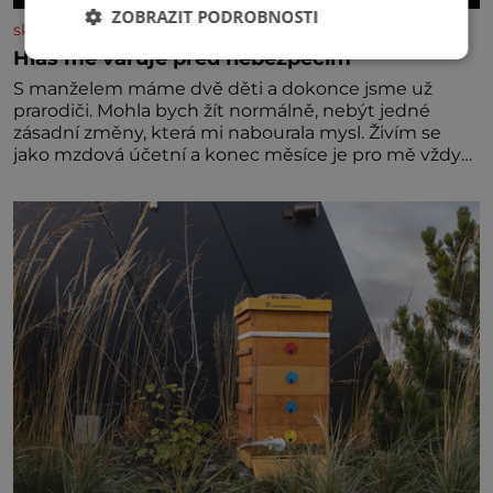
ZOBRAZIT PODROBNOSTI
skutecnepribehy.cz
Hlas mě varuje před nebezpečím
S manželem máme dvě děti a dokonce jsme už
prarodiči. Mohla bych žít normálně, nebýt jedné
zásadní změny, která mi nabourala mysl. Živím se
jako mzdová účetní a konec měsíce je pro mě vždy
velice psychicky náročným obdobím. Od té chvíle, co
máme vnoučata, mi dcera čím dál častěji volá o
pomoc, co se hlídání týče. Dalo by se