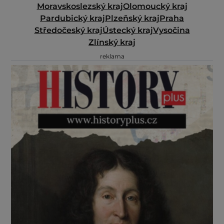
Moravskoslezský kraj
Olomoucký kraj
Pardubický kraj
Plzeňský kraj
Praha
Středočeský kraj
Ústecký kraj
Vysočina
Zlínský kraj
reklama