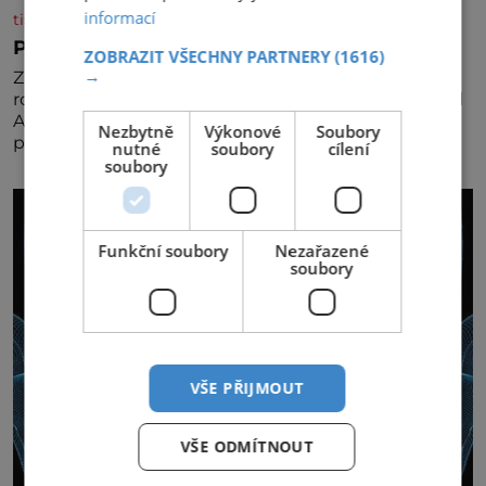
informací
tisicereceptu.cz
Pravá irská káva
ZOBRAZIT VŠECHNY PARTNERY
(1616)
→
Za jejího tvůrce je považován Joe Sharidan, když v
roce 1943 u letiště irského města Foynes obsluhoval
Američany, kteří kvůli špatnému počasí nemohli
Nezbytně
Výkonové
Soubory
pokračovat v cestě. Povzbudil je tehdy kávou,
nutné
soubory
cílení
soubory
Funkční soubory
Nezařazené
soubory
VŠE PŘIJMOUT
VŠE ODMÍTNOUT