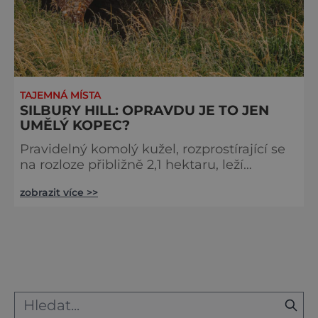
TAJEMNÁ MÍSTA
SILBURY HILL: OPRAVDU JE TO JEN
UMĚLÝ KOPEC?
Pravidelný komolý kužel, rozprostírající se
na rozloze přibližně 2,1 hektaru, leží
přibližně 25 kilometrů severně od
zobrazit více >>
legendárního Stonehenge. Uměle navršený
kopec Silbury Hill, který dosahuje do výšky
40 metrů a má v průměru 165 metrů, vznikl
přibližně před 4500 lety. Na jeho stavbu
bylo spotřebováno přibližně 250 000 metrů
krychlových materiálu. Pravidelný komolý
kužel byl vystavěn v několika n