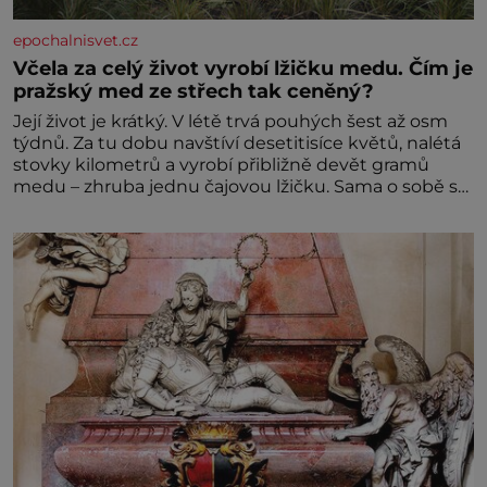
epochalnisvet.cz
Včela za celý život vyrobí lžičku medu. Čím je
pražský med ze střech tak ceněný?
Její život je krátký. V létě trvá pouhých šest až osm
týdnů. Za tu dobu navštíví desetitisíce květů, nalétá
stovky kilometrů a vyrobí přibližně devět gramů
medu – zhruba jednu čajovou lžičku. Sama o sobě se
může zdát bezvýznamná. Teprve když se spojí s
dalšími desítkami tisíc příslušnic svého včelstva,
vznikne jeden z nejdokonalejších organismů