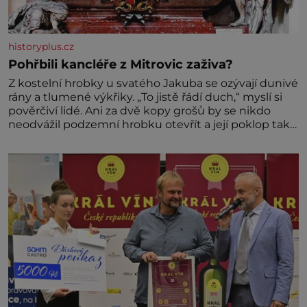
historyplus.cz
Pohřbili kancléře z Mitrovic zaživa?
Z kostelní hrobky u svatého Jakuba se ozývají dunivé
rány a tlumené výkřiky. „To jistě řádí duch,“ myslí si
pověrčiví lidé. Ani za dvě kopy grošů by se nikdo
neodvážil podzemní hrobku otevřít a její poklop tak
raději jen skrápí svěcenou vodou. Za několik dní
divné burácení skutečně ustane. Když o mnoho let
později hrobku