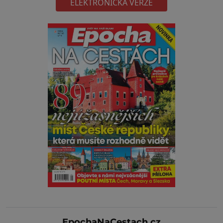
ELEKTRONICKÁ VERZE
EpochaNaCestach.cz