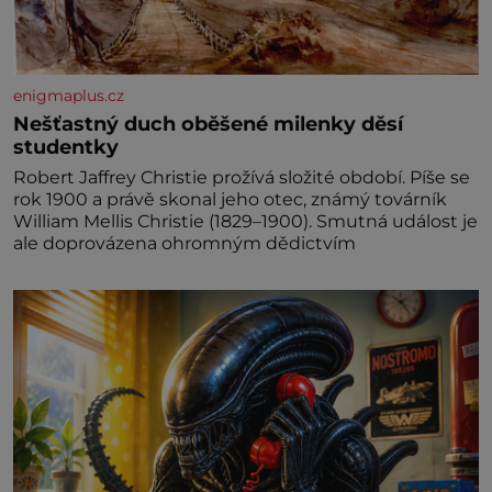
enigmaplus.cz
Nešťastný duch oběšené milenky děsí
studentky
Robert Jaffrey Christie prožívá složité období. Píše se
rok 1900 a právě skonal jeho otec, známý továrník
William Mellis Christie (1829–1900). Smutná událost je
ale doprovázena ohromným dědictvím