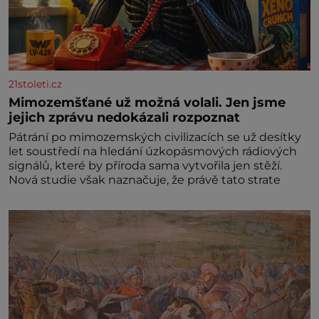
21stoleti.cz
Mimozemšťané už možná volali. Jen jsme
jejich zprávu nedokázali rozpoznat
Pátrání po mimozemských civilizacích se už desítky
let soustředí na hledání úzkopásmových rádiových
signálů, které by příroda sama vytvořila jen stěží.
Nová studie však naznačuje, že právě tato strate