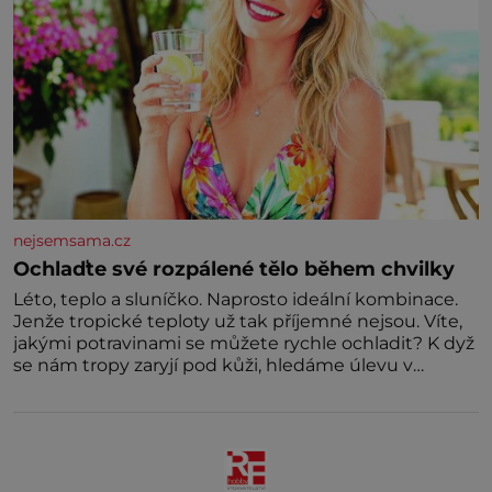
nejsemsama.cz
Ochlaďte své rozpálené tělo během chvilky
Léto, teplo a sluníčko. Naprosto ideální kombinace.
Jenže tropické teploty už tak příjemné nejsou. Víte,
jakými potravinami se můžete rychle ochladit? K dyž
se nám tropy zaryjí pod kůži, hledáme úlevu v
bazénu nebo pomocí klimatizace. Jenže ne vždycky
můžeme být v jejich blízkosti. Nemusíte však zoufat.
Pokud budete mít promyšlený jídelníček, žadné
pařáky si na vás