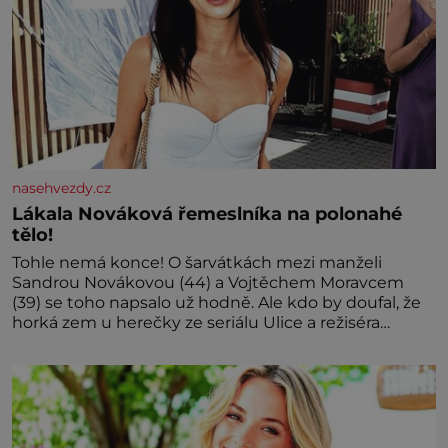
nasehvezdy.cz
Lákala Nováková řemeslníka na polonahé
tělo!
Tohle nemá konce! O šarvátkách mezi manželi
Sandrou Novákovou (44) a Vojtěchem Moravcem
(39) se toho napsalo už hodně. Ale kdo by doufal, že
horká zem u herečky ze seriálu Ulice a režiséra
vychladne,