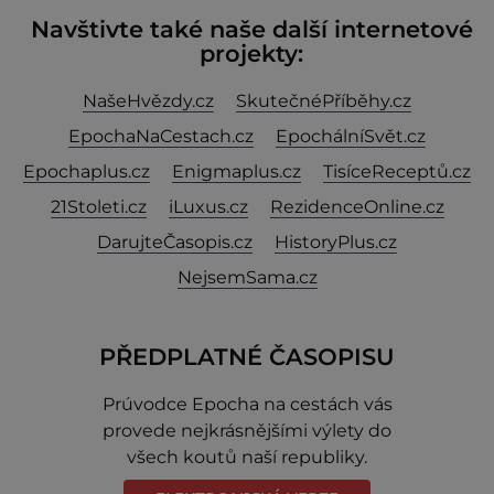
Navštivte také naše další internetové
projekty:
NašeHvězdy.cz
SkutečnéPříběhy.cz
EpochaNaCestach.cz
EpochálníSvět.cz
Epochaplus.cz
Enigmaplus.cz
TisíceReceptů.cz
21Stoleti.cz
iLuxus.cz
RezidenceOnline.cz
DarujteČasopis.cz
HistoryPlus.cz
NejsemSama.cz
PŘEDPLATNÉ ČASOPISU
Prúvodce Epocha na cestách vás
provede nejkrásnějšími výlety do
všech koutů naší republiky.