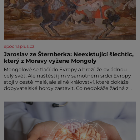
epochaplus.cz
Jaroslav ze Šternberka: Neexistující šlechtic,
který z Moravy vyžene Mongoly
Mongolové se tlačí do Evropy a hrozí, že ovládnou
celý svět. Ale naštěstí jim v samotném srdci Evropy
stojí v cestě malé, ale silné království, které dokáže
dobyvatelské hordy zastavit. Co nedokáže žádná z
asijských říší, co nedokážou Němci – to dokáže český
král. Nebo že by ne? Mongolové od roku 1223
postupují podél Kaspického a Azovského moře,