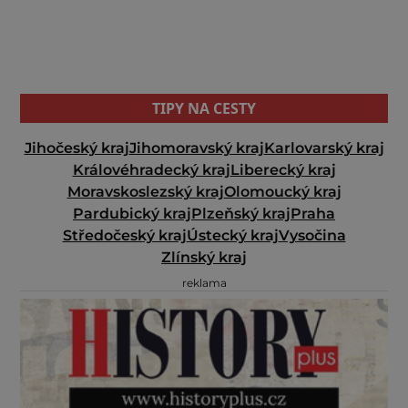
TIPY NA CESTY
Jihočeský kraj
Jihomoravský kraj
Karlovarský kraj
Královéhradecký kraj
Liberecký kraj
Moravskoslezský kraj
Olomoucký kraj
Pardubický kraj
Plzeňský kraj
Praha
Středočeský kraj
Ústecký kraj
Vysočina
Zlínský kraj
reklama