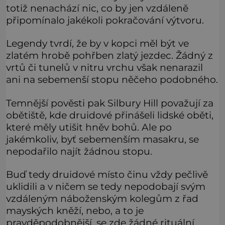
totiž nenachází nic, co by jen vzdáleně
připomínalo jakékoli pokračování výtvoru.
Legendy tvrdí, že by v kopci měl být ve
zlatém hrobě pohřben zlatý jezdec. Žádný z
vrtů či tunelů v nitru vrchu však nenarazil
ani na sebemenší stopu něčeho podobného.
Temnější pověsti pak Silbury Hill považují za
obětiště, kde druidové přinášeli lidské oběti,
které měly utišit hněv bohů. Ale po
jakémkoliv, byť sebemenším masakru, se
nepodařilo najít žádnou stopu.
Buď tedy druidové místo činu vždy pečlivě
uklidili a v ničem se tedy nepodobají svým
vzdáleným náboženským kolegům z řad
mayských kněží, nebo, a to je
pravděpodobnější, se zde žádné rituální