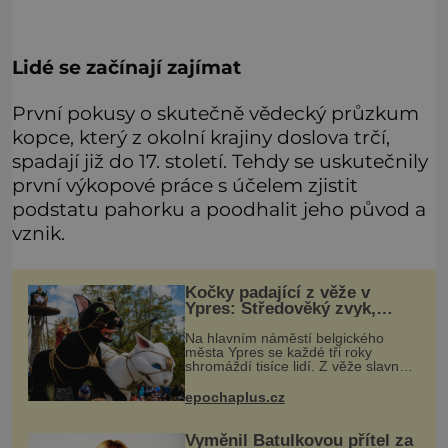
Lidé se začínají zajímat
První pokusy o skutečně vědecký průzkum
kopce, který z okolní krajiny doslova trčí,
spadají již do 17. století. Tehdy se uskutečnily
první výkopové práce s účelem zjistit
podstatu pahorku a poodhalit jeho původ a
vznik.
Kočky padající z věže v
Ypres: Středověký zvyk,
který dodnes budí rozpaky
Na hlavním náměstí belgického
města Ypres se každé tři roky
shromáždí tisíce lidí. Z věže slavné
tržnice létají do davu kočky, diváci
jásají a snaží se je chytit. Naštěstí už
epochaplus.cz
nejde o živá zvířata, ale
Vyměnil Batulkovou přítel za