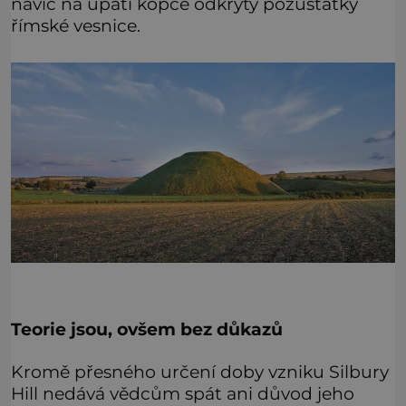
navíc na úpatí kopce odkryty pozůstatky
římské vesnice.
Teorie jsou, ovšem bez důkazů
Kromě přesného určení doby vzniku Silbury
Hill nedává vědcům spát ani důvod jeho