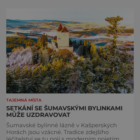
– a zůstávají po něm jen fotografie a
vzpomínky. Zima dokáže v přírodě vytvářet n
TAJEMNÁ MÍSTA
SETKÁNÍ SE ŠUMAVSKÝMI BYLINKAMI
MŮŽE UZDRAVOVAT
Šumavské bylinné lázně v Kašperských
Horách jsou vzácné. Tradice zdejšího
léčitelství se tu pojí s moderním pojetím