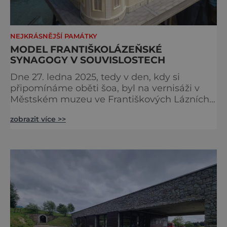
NEJKRÁSNĚJŠÍ PAMÁTKY
MODEL FRANTIŠKOLÁZEŇSKÉ
SYNAGOGY V SOUVISLOSTECH
Dne 27. ledna 2025, tedy v den, kdy si
připomínáme oběti šoa, byl na vernisáži v
Městském muzeu ve Františkových Lázních
představen model synagogy, která byla
zobrazit více >>
nacisty zničena v roce 1938. Do lázeňského
města se tak více než symbolicky vrátil
židovský svatostánek. Autorem modelu je
Bohuslav Karban z Aše. Připomeňme si nyní
některé události spojené s touto významnou
stavbou. [gallery ids="917