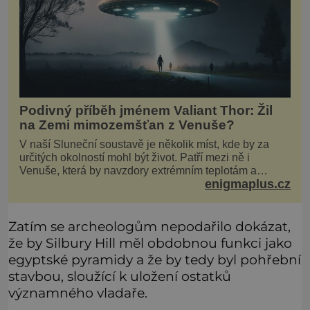
Podivný příběh jménem Valiant Thor: Žil
na Zemi mimozemšťan z Venuše?
V naší Sluneční soustavě je několik míst, kde by za
určitých okolností mohl být život. Patří mezi ně i
Venuše, která by navzdory extrémním teplotám a
enigmaplus.cz
smrtícímu složení atmosféry teoreticky mohla ukrývat
životní formy. Potvrzovat to má i podivný příběh muže
jménem Valiant Thor. Opravdu šlo o mimozem
Zatím se archeologům nepodařilo dokázat,
že by Silbury Hill měl obdobnou funkci jako
egyptské pyramidy a že by tedy byl pohřební
stavbou, sloužící k uložení ostatků
významného vladaře.