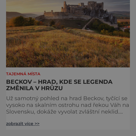
ids="91631,91630,91632,91633,91634,91635,9
TAJEMNÁ MÍSTA
BECKOV – HRAD, KDE SE LEGENDA
ZMĚNILA V HRŮZU
Už samotný pohled na hrad Beckov, tyčící se
vysoko na skalním ostrohu nad řekou Váh na
Slovensku, dokáže vyvolat zvláštní neklid.
Strmé hradby, z nichž se otevírá dechberoucí
zobrazit více >>
výhled do krajiny, se staly i svědky tragédie –
právě odsud měl jeden z prvních pánů hradu