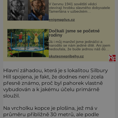
začala invaze do SSSR.
V červnu 1941 sovětští vědci
Náhoda, nebo varování?
otevírají hrobku slavného dobyvatele
Tamerlána v uzbeckém
Samarkandu. O dva dny později
nacistické Německo zahajuje operaci
enigmaplus.cz
Barbarossa a napadá Sovětský svaz.
Shoda dat je
Dočkali jsme se početné
rodiny
Já i můj manžel jsme jedináčci a
narodilo se nám jediné dítě. Ani jsem
nedou­fala, že bude jednou náš dům
a zahrada znít dětským smíchem. Až
skutecnepribehy.cz
do důchodu jsme si mysleli, že je
role jedináčka v našem ro
Hlavní záhadou, která je s lokalitou Silbury
Hill spojena, je fakt, že dodnes není zcela
přesně známo, proč byl pahorek vlastně
vybudován a k jakému účelu primárně
sloužil.
Na vrcholku kopce je plošina, jež má v
průměru přibližně 30 metrů, ale podle