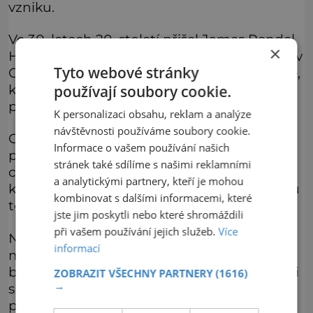
vzniku.
Ve 30. letech 20. století přišel James Rendel
×
Harris s tvrzením, že jde o obdobu pyramid v
Tyto webové stránky
Gíze a kopec vybudovali starověcí Egypťané,
kteří putovali světem a čas od času někde
používají soubory cookie.
postavili pyramidu.
K personalizaci obsahu, reklam a analýze
návštěvnosti používáme soubory cookie.
Ovšem představu, že by se světem
Informace o vašem používání našich
potulovala parta dělníků, kteří by „z dlouhé
stránek také sdílíme s našimi reklamními
chvíle“ stavěli pyramidy, odmítli Harrisovi
a analytickými partnery, kteří je mohou
kolegové krátce poté, co s touto neobvyklou
kombinovat s dalšími informacemi, které
teorií přišel.
jste jim poskytli nebo které shromáždili
při vašem používání jejich služeb.
Více
Nejobyčejnější teorie vzniku operuje s
informací
možností, že kopec byl navršen jako důkaz
bohatství lidí, kteří v jeho okolí žili. Dnešními
ZOBRAZIT VŠECHNY PARTNERY
(1616)
→
slovy řečeno o jakousi atrakci, která měla
přilákat pozornost k bohatému kraji.