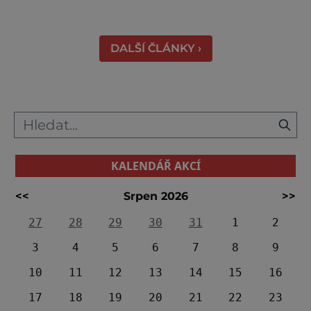
ukončit svůj život. K hradu se váže celá řada
pověstí a u většiny z nich najdeme nějaké to
zrnko pravdy. Většina z nich vypráví o t
DALŠÍ ČLÁNKY ›
KALENDÁŘ AKCÍ
<<
Srpen 2026
>>
27
28
29
30
31
1
2
3
4
5
6
7
8
9
10
11
12
13
14
15
16
17
18
19
20
21
22
23