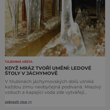
TAJEMNÁ MÍSTA
KDYŽ MRÁZ TVOŘÍ UMĚNÍ: LEDOVÉ
ŠTOLY V JÁCHYMOVĚ
V hlubinách jáchymovských dolů vzniká
každou zimu neobyčejná podívaná. Mrazivý
vzduch a kapající voda zde vytvářejí
fascinující ledové útvary připomínající
zobrazit více >>
křišťálové sochy. Toto jedinečné „ledové
království“ však s příchodem jara rychle mizí