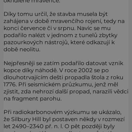
okřídlené mravence.
Díky tomu určil, že stavba musela být
zahájena v době mravenčího rojení, tedy na
konci července či v srpnu. Navíc se mu
podařilo nalézt v jednom z tunelů zbytky
pazourkových nástrojů, které odkazují k
době neolitu.
Nejpřesněji se zatím podařilo datovat vznik
kopce díky náhodě. V roce 2002 se po
dlouhotrvajícím dešti propadla štola z roku
1776. Při seismickém průzkumu, jenž měl
zjistit, zda nehrozí další propad, narazili vědci
na fragment parohu.
Při radiokarbonovém výzkumu se ukázalo,
že Silbury Hill byl postaven někdy v rozmezí
let 2490–2340 př. n. l. O pět později byly