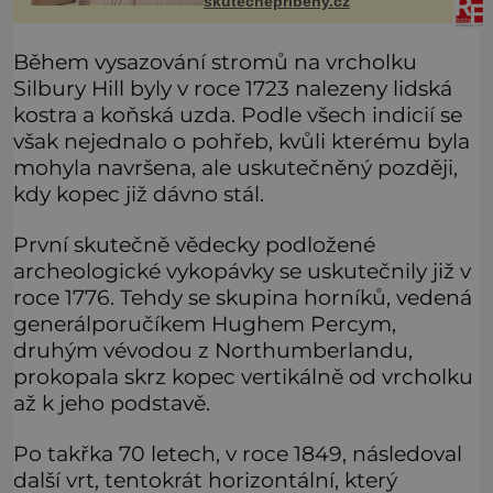
skutecnepribehy.cz
ten den, jako by to bylo včera. Lékař
v nemocnici mi s váž
Během vysazování stromů na vrcholku
Silbury Hill byly v roce 1723 nalezeny lidská
kostra a koňská uzda. Podle všech indicií se
však nejednalo o pohřeb, kvůli kterému byla
mohyla navršena, ale uskutečněný později,
kdy kopec již dávno stál.
První skutečně vědecky podložené
archeologické vykopávky se uskutečnily již v
roce 1776. Tehdy se skupina horníků, vedená
generálporučíkem Hughem Percym,
druhým vévodou z Northumberlandu,
prokopala skrz kopec vertikálně od vrcholku
až k jeho podstavě.
Po takřka 70 letech, v roce 1849, následoval
další vrt, tentokrát horizontální, který