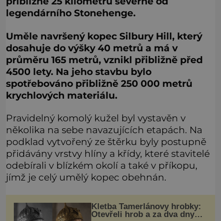
přibližně 25 kilometrů severně od
legendárního Stonehenge.
Uměle navršený kopec Silbury Hill, který
dosahuje do výšky 40 metrů a má v
průměru 165 metrů, vznikl přibližně před
4500 lety. Na jeho stavbu bylo
spotřebováno přibližně 250 000 metrů
krychlových materiálu.
Pravidelný komolý kužel byl vystavěn v
několika na sebe navazujících etapách. Na
podklad vytvořený ze štěrku byly postupně
přidávány vrstvy hlíny a křídy, které stavitelé
odebírali v blízkém okolí a také v příkopu,
jímž je celý umělý kopec obehnán.
Kletba Tamerlánovy hrobky:
Otevřeli hrob a za dva dny