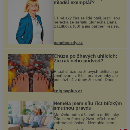
mladší exemplář?
Už nějaký čas se lidé ptali, jestli jsou
herečka ze seriálu Slunečná Dana
Batulková (68) a její partner, režisér
Ondřej Zajíc (56), ještě vůbec spolu.
Herečka od sebe přítele od samého
začátku odháně
nasehvezdy.cz
Chůze po žhavých uhlících:
Zázrak nebo podvod?
Rituál chůze po žhavých uhlících je
zmiňován i v Bibli, první zmínky ale
pochází už z doby železné. Dnes je
využíván nejrůznějšími šamany k
nalezení spirituální síly či vnitřního
enigmaplus.cz
klidu. Jak funguje a
Neměla jsem sílu říct blízkým
smutnou pravdu
Manžela mám úžasného a děti taky.
Žila jsem šťastný život. Všichni mě
zahrnovali láskou. Nemohla jsem jim
říct tu smutnou zprávu. Pamatuji si