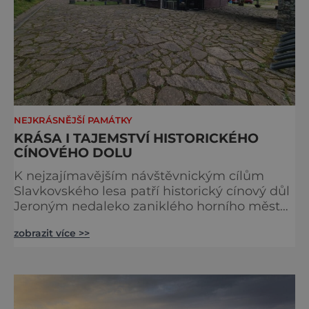
NEJKRÁSNĚJŠÍ PAMÁTKY
KRÁSA I TAJEMSTVÍ HISTORICKÉHO
CÍNOVÉHO DOLU
K nejzajímavějším návštěvnickým cílům
Slavkovského lesa patří historický cínový důl
Jeroným nedaleko zaniklého horního města
Čistá. Dolovat se v něm začalo už ve
zobrazit více >>
středověku. Národní kulturní památka je
dnes přístupná veřejnosti a hojně
vyhledávaná turisty, kteří si zde mohou učinit
poměrně konkrétní představu o namáhavé
práci tehdejších horníků. [gallery