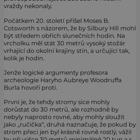
vraždy nekonaly.
Počátkem 20. století přišel Moses B.
Cotsworth s názorem, že by Silbury Hill mohl
být středem obřích slunečních hodin. Na
vrcholku měl stát 30 metrů vysoký stožár
vrhající do okolní krajiny stín, a určující tak,
kolik je hodin.
Jenže logické argumenty profesora
archeologie Haryho Aubreye Woodruffa
Burla hovoří proti.
První je, že tehdy stromy sice mohly
dorůstat do 30 metrů, ale rozhodně by
nebyly naprosto rovné, aby mohly sloužit
jako „ručička“, druhá naznačuje, že pokud by
strom přeci jen byl krásně rovně rostlý, vážil
by při výšce 30 metrů minimálně 20 tun a s