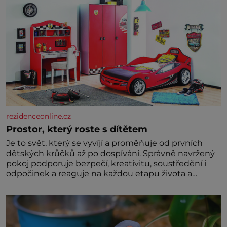
rezidenceonline.cz
Prostor, který roste s dítětem
Je to svět, který se vyvíjí a proměňuje od prvních
dětských krůčků až po dospívání. Správně navržený
pokoj podporuje bezpečí, kreativitu, soustředění i
odpočinek a reaguje na každou etapu života a
specifické potřeby dítěte. Pro nejmenší je klíčová
jednoduchost, měkkost a bezpečí, proto by pokoj
miminka měl působit především klidně a útulně.
Předškolní věk je