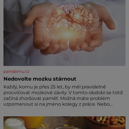
panidomu.cz
Nedovolte mozku stárnout
Každý, komu je přes 25 let, by měl pravidelně
procvičovat mozkové závity. V tomto období se totiž
začíná zhoršovat paměť. Možná máte problém
vzpomenout si na jméno kolegy z práce. Nebo
marně v paměti lovíte název knížky, kterou jste
nedávno přečetli. Je to opravdu tak, s věkem jako
kdyby se paměť rozhodla stávkovat. Cvičte