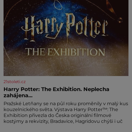
světlé pěny a postupně do nich vmíchejte
mascarpone, aby vznikl hladký
21stoleti.cz
Harry Potter: The Exhibition. Neplecha
zahájena…
Pražské Letňany se na půl roku proměnily v malý kus
kouzelnického světa. Výstava Harry Potter™: The
Exhibition přivezla do Česka originální filmové
kostýmy a rekvizity, Bradavice, Hagridovu chýši i uč