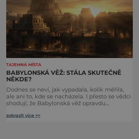
TAJEMNÁ MÍSTA
BABYLONSKÁ VĚŽ: STÁLA SKUTEČNĚ
NĚKDE?
Dodnes se neví, jak vypadala, kolik měřila,
ale ani to, kde se nacházela. I přesto se vědci
shodují, že Babylonská věž opravdu
existovala. Co o ní tedy vlastně víme? O
zobrazit více >>
Babylonu pochází první zmínka už ze 3.
tisíciletí před Kristem, kdy se u řeky Eufratu
usazovali Hebrejci. Významným se stal okolo
roku 1790 př. n. l. okamžik, kdy byl vybrán