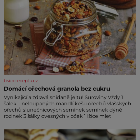
tisicereceptu.cz
Domácí ořechová granola bez cukru
Vynikající a zdravá snídaně je tu! Suroviny Vždy 1
šálek – neloupaných mandlí kešu ořechů vlašských
ořechů slunečnicových semínek semínek dýně
rozinek 3 šálky ovesných vloček 1 lžíce mlet