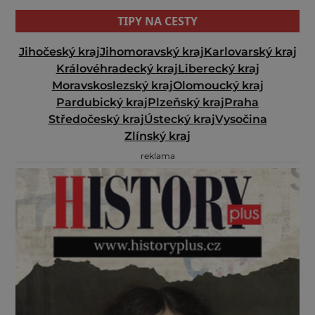
TIPY NA CESTY
Jihočeský kraj
Jihomoravský kraj
Karlovarský kraj
Královéhradecký kraj
Liberecký kraj
Moravskoslezský kraj
Olomoucký kraj
Pardubický kraj
Plzeňský kraj
Praha
Středočeský kraj
Ústecký kraj
Vysočina
Zlínský kraj
reklama