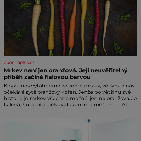
epochaplus.cz
Mrkev není jen oranžová. Její neuvěřitelný
příběh začíná fialovou barvou
Když dnes vytáhneme ze země mrkev, většina z nás
očekává sytě oranžový kořen. Jenže po většinu své
historie je mrkev všechno možné, jen ne oranžová. Je
fialová, žlutá, bílá, někdy dokonce téměř černá. Až
díky stovkám let pečlivého šlechtění se z ní stává
zelenina, bez které si českou zahradu ani
nedokážeme představit. Její příběh je