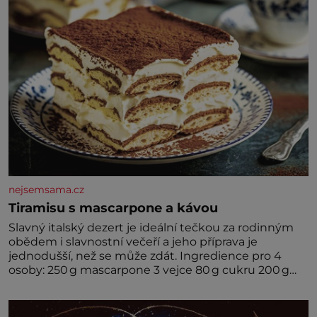
nejsemsama.cz
Tiramisu s mascarpone a kávou
Slavný italský dezert je ideální tečkou za rodinným
obědem i slavnostní večeří a jeho příprava je
jednodušší, než se může zdát. Ingredience pro 4
osoby: 250 g mascarpone 3 vejce 80 g cukru 200 g
cukrářských piškotů 250 ml silné kávy 2 lžíce
amaretta kakao na posypání Postup: Oddělte
žloutky od bílků. Žloutky vyšlehejte s cukrem do