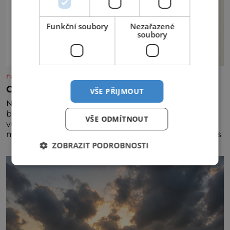
Funkční soubory
Nezařazené
soubory
nasehvezdy.cz
Osamělá herečka Syslová všechno vzdala?
VŠE PŘIJMOUT
Nedávno se povídalo, že má Dana Syslová (80)
blízkého přítele, který je jí oporou. Ale je to ještě
VŠE ODMÍTNOUT
vůbec pravda? V posledních dnech čím dál častěji
mluví o svém odchodu. Dohnala ji snad samota? Půs
ZOBRAZIT PODROBNOSTI