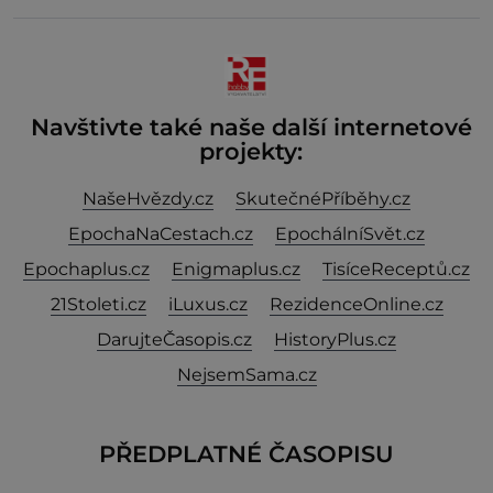
nebývale krutý. Jeho činy budí hrůzu ještě dlouho po
jeho smrti
Navštivte také naše další internetové
projekty:
NašeHvězdy.cz
SkutečnéPříběhy.cz
EpochaNaCestach.cz
EpochálníSvět.cz
Epochaplus.cz
Enigmaplus.cz
TisíceReceptů.cz
21Stoleti.cz
iLuxus.cz
RezidenceOnline.cz
DarujteČasopis.cz
HistoryPlus.cz
NejsemSama.cz
PŘEDPLATNÉ ČASOPISU