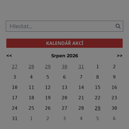
jako královské město starobabylonské říše a
hlavou s
KALENDÁŘ AKCÍ
<<
Srpen 2026
>>
27
28
29
30
31
1
2
3
4
5
6
7
8
9
10
11
12
13
14
15
16
17
18
19
20
21
22
23
24
25
26
27
28
29
30
31
1
2
3
4
5
6