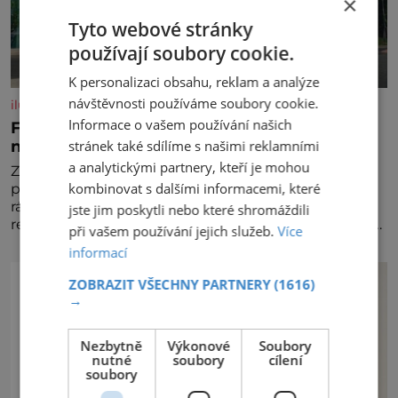
×
Tyto webové stránky
používají soubory cookie.
K personalizaci obsahu, reklam a analýze
návštěvnosti používáme soubory cookie.
iluxus.cz
Informace o vašem používání našich
Ford dává český fotbal do pohybu. Stává se
novým partnerem FAČR
stránek také sdílíme s našimi reklamními
a analytickými partnery, kteří je mohou
Značka Ford se od srpna 2026 stává novým
kombinovat s dalšími informacemi, které
partnerem Fotbalové asociace České republiky. V
rámci tříleté spolupráce zajistí mobilitu asociace,
jste jim poskytli nebo které shromáždili
reprezentačních týmů i českého fotbalu v regionech.
při vašem používání jejich služeb.
Více
Partner
informací
ZOBRAZIT VŠECHNY PARTNERY
(1616)
→
Nezbytně
Výkonové
Soubory
nutné
soubory
cílení
soubory