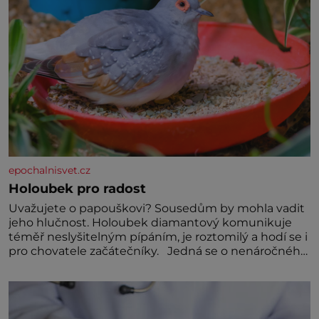
epochalnisvet.cz
Holoubek pro radost
Uvažujete o papouškovi? Sousedům by mohla vadit
jeho hlučnost. Holoubek diamantový komunikuje
téměř neslyšitelným pípáním, je roztomilý a hodí se i
pro chovatele začátečníky. Jedná se o nenáročného
klidného ptáčka, který většinu dne jen posedává.
Hodně času tráví na zemi, kde sbírá zbytky semínek
Jeho domovinou je prakticky celá Austrálie s
výjimkou pobřežní oblasti.