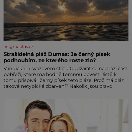
enigmaplus.cz
Strašidelná pláž Dumas: Je černý písek
podhoubím, ze kterého roste zlo?
V indickém svazovém státu Gudžarát se nachází část
pobřeží, které má hodně temnou pověst. Jistě k
tomu přispívá i černý písek této pláže. Proč má pláž
takové netypické zbarvení? Nakolik jsou pravd