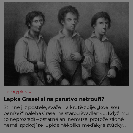
historyplus.cz
Lapka Grasel si na panstvo netroufl?
Strhne ji z postele, sváže ji a krutě zbije. „Kde jsou
peníze?“ naléhá Grasel na starou švadlenku. Když mu
to neprozradí – ostatně ani nemůže, protože žádné
nemá, spokojí se lupič s několika měďáky a štůčky
látky. Zraněná žena pár dní nato umírá. Je to muž