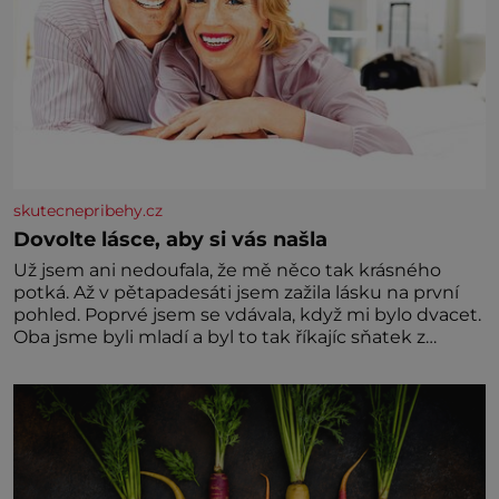
skutecnepribehy.cz
Dovolte lásce, aby si vás našla
Už jsem ani nedoufala, že mě něco tak krásného
potká. Až v pětapadesáti jsem zažila lásku na první
pohled. Poprvé jsem se vdávala, když mi bylo dvacet.
Oba jsme byli mladí a byl to tak říkajíc sňatek z
rozumu. Rodiče nás dali dohromady, Toník byl dobře
zaopatřený mladý muž. Manželství nám oběma moc
nesvědčilo, brzy jsme zjistili, že