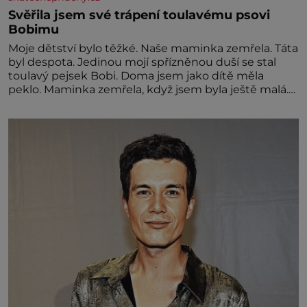
Svěřila jsem své trápení toulavému psovi
Bobimu
Moje dětství bylo těžké. Naše maminka zemřela. Táta
byl despota. Jedinou mojí spřízněnou duší se stal
toulavý pejsek Bobi. Doma jsem jako dítě měla
peklo. Maminka zemřela, když jsem byla ještě malá.
Otec hodně pil a často dokázal propít skoro celou
výplatu. Čtyři roky jsem chodila do školy u nás na
vesnici. Měli mě tam rádi, protože