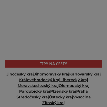
TIPY NA CESTY
Jihočeský kraj
Jihomoravský kraj
Karlovarský kraj
Královéhradecký kraj
Liberecký kraj
Moravskoslezský kraj
Olomoucký kraj
Pardubický kraj
Plzeňský kraj
Praha
Středočeský kraj
Ústecký kraj
Vysočina
Zlínský kraj