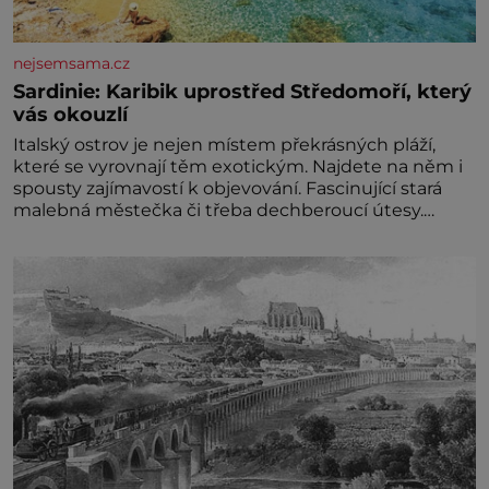
nejsemsama.cz
Sardinie: Karibik uprostřed Středomoří, který
vás okouzlí
Italský ostrov je nejen místem překrásných pláží,
které se vyrovnají těm exotickým. Najdete na něm i
spousty zajímavostí k objevování. Fascinující stará
malebná městečka či třeba dechberoucí útesy.
Druhý největší italský ostrov o velikosti přibližně
jedné třetiny České republiky vás ohromí nejen
svými plážemi s bílým pískem jako v Karibiku, ale i
divokou krajinou, také bohatou historií i
luxusem.Zjistěte,