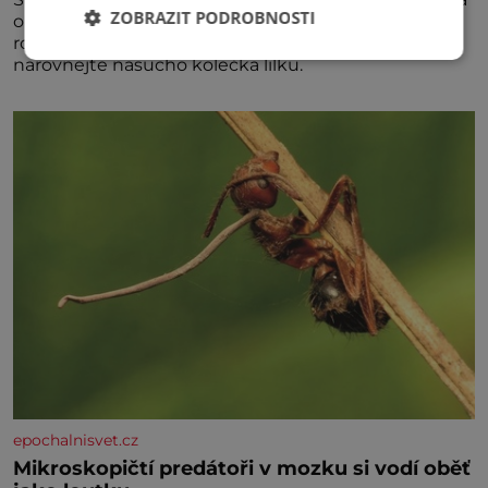
ZOBRAZIT PODROBNOSTI
oregana 100 ml olivového oleje sůl Postup Na mírně
rozpálený gril nebo do grilovací hliníkové misky
narovnejte nasucho kolečka lilku.
epochalnisvet.cz
Mikroskopičtí predátoři v mozku si vodí oběť