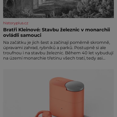
historyplus.cz
Bratři Kleinové: Stavbu železnic v monarchii
ovládli samouci
Na začátku je jich šest a začínají poměrně skromně,
úpravami zahrad, rybníků a parků. Postupně si ale
troufnou i na stavbu železnic. Během 40 let vybudují
na území monarchie třetinu všech tratí, tedy asi
3500 kilometrů! Ohromně na tom zbohatnou…
Podnikavého ducha zdědí bratři Kleinové po otci
Johannovi (1756–1835), který má malý statek na
Jesenicku