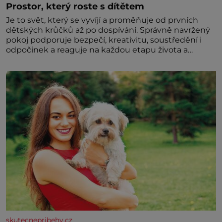
Prostor, který roste s dítětem
Je to svět, který se vyvíjí a proměňuje od prvních
dětských krůčků až po dospívání. Správně navržený
pokoj podporuje bezpečí, kreativitu, soustředění i
odpočinek a reaguje na každou etapu života a
specifické potřeby dítěte. Pro nejmenší je klíčová
jednoduchost, měkkost a bezpečí, proto by pokoj
miminka měl působit především klidně a útulně.
Předškolní věk je
skutecnepribehy.cz