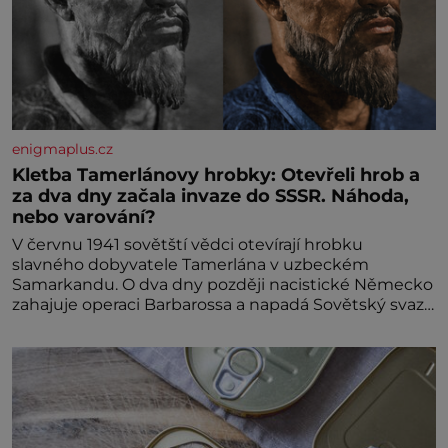
enigmaplus.cz
Kletba Tamerlánovy hrobky: Otevřeli hrob a
za dva dny začala invaze do SSSR. Náhoda,
nebo varování?
V červnu 1941 sovětští vědci otevírají hrobku
slavného dobyvatele Tamerlána v uzbeckém
Samarkandu. O dva dny později nacistické Německo
zahajuje operaci Barbarossa a napadá Sovětský svaz.
Shoda dat je