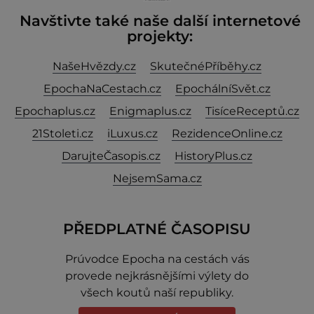
Navštivte také naše další internetové
projekty:
NašeHvězdy.cz
SkutečnéPříběhy.cz
EpochaNaCestach.cz
EpochálníSvět.cz
Epochaplus.cz
Enigmaplus.cz
TisíceReceptů.cz
21Stoleti.cz
iLuxus.cz
RezidenceOnline.cz
DarujteČasopis.cz
HistoryPlus.cz
NejsemSama.cz
PŘEDPLATNÉ ČASOPISU
Prúvodce Epocha na cestách vás
provede nejkrásnějšími výlety do
všech koutů naší republiky.