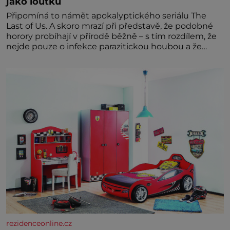
jako loutku
Připomíná to námět apokalyptického seriálu The
Last of Us. A skoro mrazí při představě, že podobné
horory probíhají v přírodě běžně – s tím rozdílem, že
nejde pouze o infekce parazitickou houbou a že
predátor dokáže ovládat jen vývojově nesrovnatelně
jednodušší živočichy, než je člověk. Najít skutečné
zombie není nic nemožného ani v naší přírodě.
rezidenceonline.cz