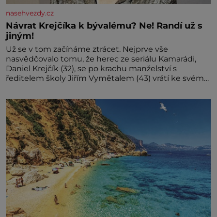
nasehvezdy.cz
Návrat Krejčíka k bývalému? Ne! Randí už s
jiným!
Už se v tom začínáme ztrácet. Nejprve vše
nasvědčovalo tomu, že herec ze seriálu Kamarádi,
Daniel Krejčík (32), se po krachu manželství s
ředitelem školy Jiřím Vymětalem (43) vrátí ke svému
bývalému p