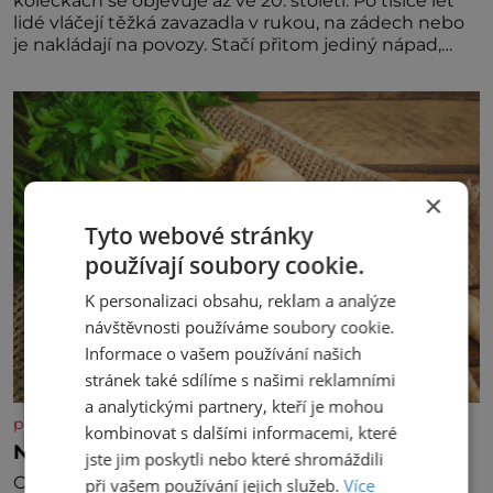
kolečkách se objevuje až ve 20. století. Po tisíce let
lidé vláčejí těžká zavazadla v rukou, na zádech nebo
je nakládají na povozy. Stačí přitom jediný nápad,
připevnit ke kufru kolečka. Jenže právě ten nikdo
dlouho nedostane. Až jednou se na letišti ozve věta,
která změní
×
Tyto webové stránky
používají soubory cookie.
K personalizaci obsahu, reklam a analýze
návštěvnosti používáme soubory cookie.
Informace o vašem používání našich
stránek také sdílíme s našimi reklamními
a analytickými partnery, kteří je mohou
panidomu.cz
kombinovat s dalšími informacemi, které
Nezapomínejte na petržel
jste jim poskytli nebo které shromáždili
Obsahuje totiž spoustu zdraví prospěšných látek, a
při vašem používání jejich služeb.
Více