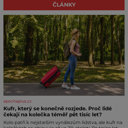
ČLÁNKY
epochaplus.cz
Kufr, který se konečně rozjede. Proč lidé
čekají na kolečka téměř pět tisíc let?
Kolo patří k nejstarším vynálezům lidstva, ale kufr na