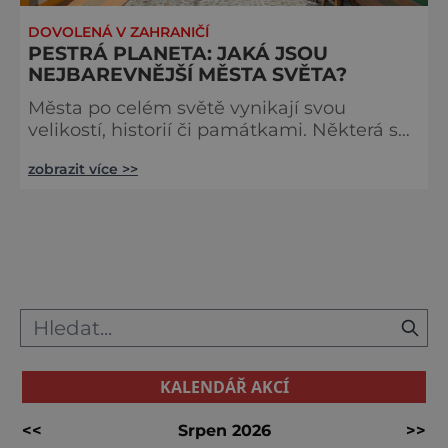
DOVOLENÁ V ZAHRANIČÍ
PESTRÁ PLANETA: JAKÁ JSOU
NEJBAREVNĚJŠÍ MĚSTA SVĚTA?
Města po celém světě vynikají svou
velikostí, historií či památkami. Některá se
ale zapsala do podvědomí svou
zobrazit více >>
mimořádnou barevnou rozmanitostí.
Júzcar Kde: Španělsko Barva: modrá
Andaluské město Júzcar se nachází na jihu
Španělska, 22 km od Rondy a 113 km od
Malagy. Až do roku 2011 ale nepatřilo mezi
nijak zajímavá místa. Vše změnilo natáčení
a propagace filmu Šmoulové, když město
dos
KALENDÁŘ AKCÍ
<<
Srpen 2026
>>