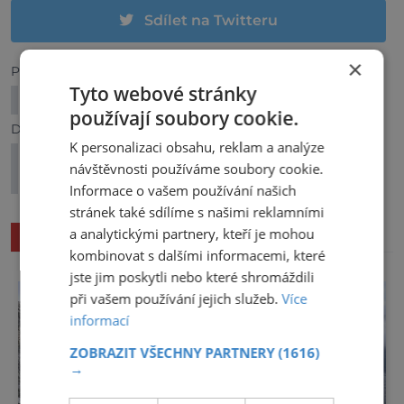
Sdílet na Twitteru
×
Předchozí článek
Tyto webové stránky
7 ohromujících evropských knihoven
používají soubory cookie.
Další článek
K personalizaci obsahu, reklam a analýze
Ostrov lásky Tahiti: Místo jako dělané pro
návštěvnosti používáme soubory cookie.
romantiky
Informace o vašem používání našich
stránek také sdílíme s našimi reklamními
a analytickými partnery, kteří je mohou
SOUVISEJÍCÍ ČLÁNKY
kombinovat s dalšími informacemi, které
jste jim poskytli nebo které shromáždili
při vašem používání jejich služeb.
Více
informací
ZOBRAZIT VŠECHNY PARTNERY
(1616)
→