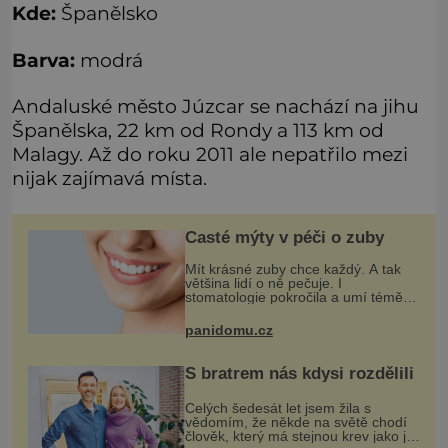
Kde:
Španělsko
Barva:
modrá
Andaluské město Júzcar se nachází na jihu
Španělska, 22 km od Rondy a 113 km od
Malagy. Až do roku 2011 ale nepatřilo mezi
nijak zajímavá místa.
Časté mýty v péči o zuby
Mít krásné zuby chce každý. A tak
většina lidí o ně pečuje. I
stomatologie pokročila a umí téměř
zázraky. Přesto se některé mýty,
které se tradují, nedaří vyvrátit.
panidomu.cz
Které? Večer místo čištění s
S bratrem nás kdysi rozdělili
Celých šedesát let jsem žila s
vědomím, že někde na světě chodí
člověk, který má stejnou krev jako já.