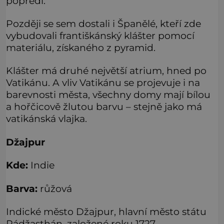
popředí.
Později se sem dostali i Španělé, kteří zde
vybudovali františkánský klášter pomocí
materiálu, získaného z pyramid.
Klášter má druhé největší atrium, hned po
Vatikánu. A vliv Vatikánu se projevuje i na
barevnosti města, všechny domy mají bílou
a hořčicově žlutou barvu – stejně jako má
vatikánská vlajka.
Džajpur
Kde:
Indie
Barva:
růžová
Indické město Džajpur, hlavní město státu
Rádžasthán, založené roku 1727