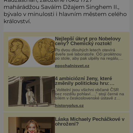
mahárádžou Saváím Džajem Singhem II.,
bývalo v minulosti i hlavním městem celého
království.
Nejlepší úkryt pro Nobelovy
ceny? Chemický roztok!
Po dvou dlouhých letech otevírá
dveře své laboratoře. Oči prolétnou
po stole, aby pak ulpěly na regálu,
kde se nachází všemožné látky.
epochalnisvet.cz
Hledá žluto-oranžovou tekutinu,
jakmile ji zahlédne, nesmírně se
4 ambiciózní ženy, které
změnily politickou hru:
Manželé je posílali do
„Volitelní jsou všichni občané ČSR
kuchyně marně
bez rozdílu pohlaví…,“ stojí černé na
bílém v československé ústavě z
roku 1920. Na podobnou právní
historyplus.cz
úpravu čekají ženy napříč celým
světem dlouhá léta a často za ni
Láska Michaely Pecháčkové v
ohrožení?