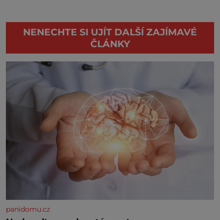
NENECHTE SI UJÍT DALŠÍ ZAJÍMAVÉ
ČLÁNKY
panidomu.cz