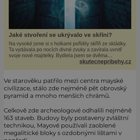
Jaké stvoření se ukrývalo ve skříni?
Na vysoké jsme si s holkami pořídily skříň ze skládky.
Ta vydávala po nocích divné zvuky a zavírala uvnitř
svoje nové majitelky. Bydlela jsem se dvěma
skutecnepribehy.cz
kamarádkami a bavilo nás zvelebovat si náš byt. Skoro
denně jsme tahaly domů různé kousky od babiček
nebo z bazaru, jako třeba staré zrcadlo a obrazy
Ve starověku patřilo mezi centra mayské
civilizace, stálo zde nejméně pět obrovský
pyramid a mnoho menších chrámů.
Celkově zde archeologové odhalili nejméně
163 staveb. Budovy byly postaveny zvláštní
technikou, Mayové používali zaoblené
megalitické bloky s ozdobnými lištami v