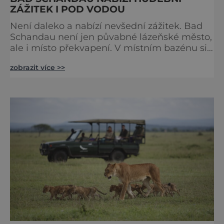
ZÁŽITEK I POD VODOU
Není daleko a nabízí nevšední zážitek. Bad
Schandau není jen půvabné lázeňské město,
ale i místo překvapení. V místním bazénu si
totiž můžete vychutnat koncert přímo ve
zobrazit více >>
vodě. Nádherně osvěžující místo leží jen 8
kilometrů od Hřenska a například z Prahy se
tam dostanete vlakem za pouhé dvě hodiny.
I proto je pravděpodobné, že v jeho
bazénech