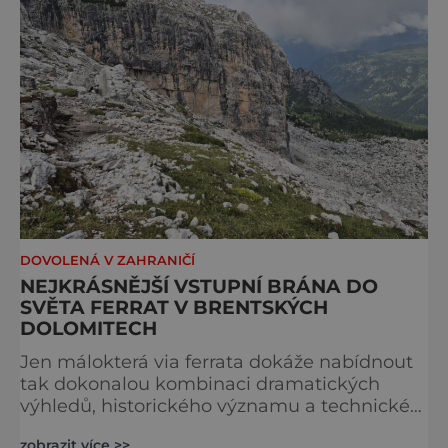
DOVOLENÁ V ZAHRANIČÍ
NEJKRÁSNĚJŠÍ VSTUPNÍ BRÁNA DO
SVĚTA FERRAT V BRENTSKÝCH
DOLOMITECH
Jen málokterá via ferrata dokáže nabídnout
tak dokonalou kombinaci dramatických
výhledů, historického významu a technické
přístupnosti jako Via Ferrata Sosat. V srdci
zobrazit více >>