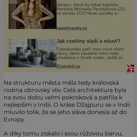
Spojení, které by čekal málokdo.
Herečka Michaela Pecháčková (22)
ze seriálu ZOO Nové začátky si
našla cestu k o 18 let staršímu
hokejistovi Romanu Červenkovi (40)
a jejich vztah okamžitě vyvolal otáz
nasehvezdy.cz
Jak rostliny slyší a mluví?
Fytoakustika patří mezi nové vědní
obory, které zásadně mění naše
představy o životě rostlin. Ještě před
několika desetiletími byly rostliny
21stoleti.cz
považovány za tiché a pasivní
organismy, které pouze reaguj
Na strukturu města měla tedy královská
rodina obrovský vliv. Celá architektura byla
na svou dobu velmi pokroková a patřila k
nejlepším v Indii. O kráse Džajpuru se v Indii
mluvilo tolik, že se jeho sláva donesla až do
Evropy.
A díky tomu získalo i svou růžovou barvu,