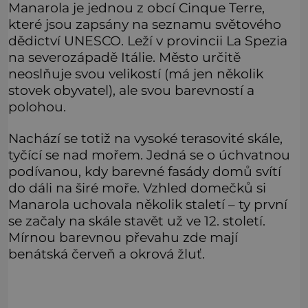
Manarola je jednou z obcí Cinque Terre,
které jsou zapsány na seznamu světového
dědictví UNESCO. Leží v provincii La Spezia
na severozápadě Itálie. Město určitě
neoslňuje svou velikostí (má jen několik
stovek obyvatel), ale svou barevností a
polohou.
Nachází se totiž na vysoké terasovité skále,
tyčící se nad mořem. Jedná se o úchvatnou
podívanou, kdy barevné fasády domů svítí
do dáli na širé moře. Vzhled domečků si
Manarola uchovala několik staletí – ty první
se začaly na skále stavět už ve 12. století.
Mírnou barevnou převahu zde mají
benátská červeň a okrová žluť.