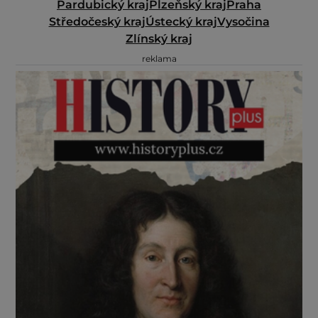
Pardubický kraj
Plzeňský kraj
Praha
Středočeský kraj
Ústecký kraj
Vysočina
Zlínský kraj
reklama