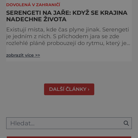
DOVOLENÁ V ZAHRANIČÍ
SERENGETI NA JAŘE: KDYŽ SE KRAJINA
NADECHNE ŽIVOTA
Existují místa, kde čas plyne jinak. Serengeti
je jedním z nich. S příchodem jara se zde
rozlehlé pláně probouzejí do rytmu, který je
starší než lidstvo samo. Vzduch je těžký,
zobrazit více >>
tráva svěží a horizont nekonečný. A právě v
těchto týdnech se odehrává jedno z
nejintenzivnějších přírodních divadel na
světě. Na jihu Serengeti se každoročně
shromažďují statisíce zvířat. Více než 1,5
DALŠÍ ČLÁNKY ›
milionu pakoňů, dop