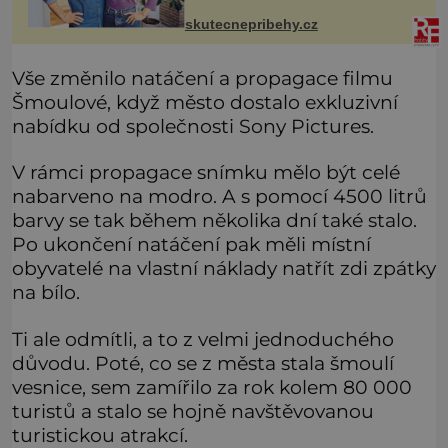
Jen jsem si už nedovedla vybavit
jeho tvář. Byli jsme ještě malí, když
skutecnepribehy.cz
jsme s mým o šest let mlad
Vše změnilo natáčení a propagace filmu
Šmoulové, když město dostalo exkluzivní
nabídku od společnosti Sony Pictures.
V rámci propagace snímku mělo být celé
nabarveno na modro. A s pomocí 4500 litrů
barvy se tak během několika dní také stalo.
Po ukončení natáčení pak měli místní
obyvatelé na vlastní náklady natřít zdi zpátky
na bílo.
Ti ale odmítli, a to z velmi jednoduchého
důvodu. Poté, co se z města stala šmoulí
vesnice, sem zamířilo za rok kolem 80 000
turistů a stalo se hojně navštěvovanou
turistickou atrakcí.