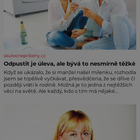
skutecnepribehy.cz
Odpustit je úleva, ale bývá to nesmírně těžké
Když se ukázalo, že si manžel našel milenku, rozhodla
jsem se trpělivě vyčkávat, přesvědčena, že se dříve či
později vrátí k rodině. Možná je to jedna z nejtěžších
věcí na světě. Ale každý, kdo s tím má nějaké
zkušenosti, se zapřísahá, že pokud odpustíte,
znatelně se vám uleví. Když se ke mně doneslo, že si
manžel pořídil milenku,