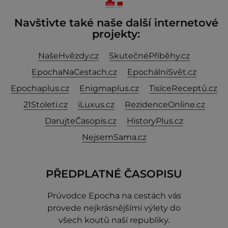
Navštivte také naše další internetové
projekty:
NašeHvězdy.cz
SkutečnéPříběhy.cz
EpochaNaCestach.cz
EpochálníSvět.cz
Epochaplus.cz
Enigmaplus.cz
TisíceReceptů.cz
21Stoleti.cz
iLuxus.cz
RezidenceOnline.cz
DarujteČasopis.cz
HistoryPlus.cz
NejsemSama.cz
PŘEDPLATNÉ ČASOPISU
Prúvodce Epocha na cestách vás
provede nejkrásnějšími výlety do
všech koutů naší republiky.