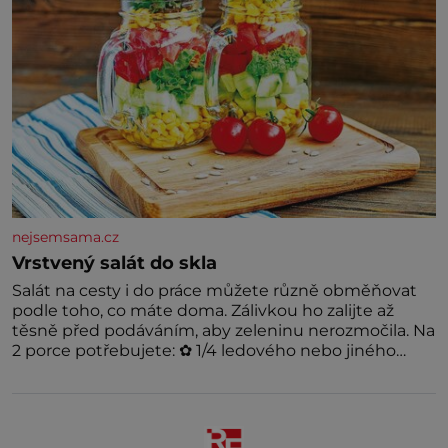
nejsemsama.cz
Vrstvený salát do skla
Salát na cesty i do práce můžete různě obměňovat
podle toho, co máte doma. Zálivkou ho zalijte až
těsně před podáváním, aby zeleninu nerozmočila. Na
2 porce potřebujete: ✿ 1/4 ledového nebo jiného
salátu (římský salát, polníček…) ✿ 1 malá konzerva
kukuřice ✿ ½ okurky ✿ 2 rajčata Zálivka: ✿ 4 lžíce
olivového oleje ✿ 1 lžíci citronové šťávy ✿ ½ stroužku