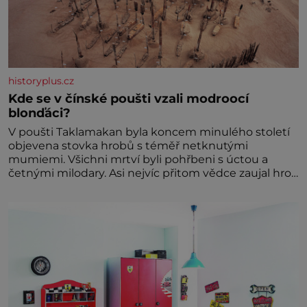
historyplus.cz
Kde se v čínské poušti vzali modroocí
blonďáci?
V poušti Taklamakan byla koncem minulého století
objevena stovka hrobů s téměř netknutými
mumiemi. Všichni mrtví byli pohřbeni s úctou a
četnými milodary. Asi nejvíc přitom vědce zaujal hrob
tříměsíčního chlapečka s modrou filcovou čapkou, z
níž se draly blonďaté vlásky. Fakt, že jsou těla
dávných lidí nesmírně dobře zachovalá, přičítají
odborníci zdejším klimatickým podmínkám. Sucho,
prosolené písky a extrémně