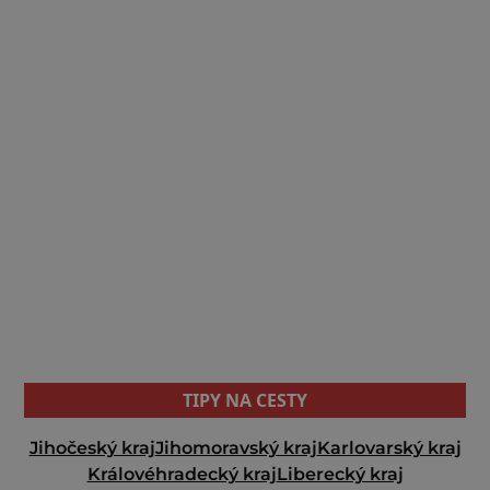
TIPY NA CESTY
Jihočeský kraj
Jihomoravský kraj
Karlovarský kraj
Královéhradecký kraj
Liberecký kraj