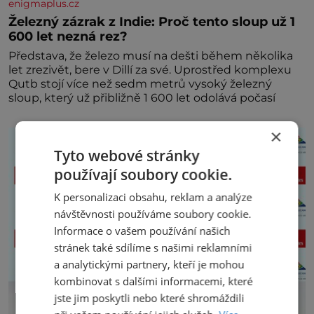
enigmaplus.cz
Železný zázrak z Indie: Proč tento sloup už 1
600 let nezná rez?
Představa, že železo musí na dešti během několika
let zrezivět, bere v Dillí za své. Uprostřed komplexu
Qutb stojí více než sedm metrů vysoký železný
sloup, který už přibližně 1 600 let odolává počasí
×
Tyto webové stránky
používají soubory cookie.
K personalizaci obsahu, reklam a analýze
návštěvnosti používáme soubory cookie.
Informace o vašem používání našich
stránek také sdílíme s našimi reklamními
a analytickými partnery, kteří je mohou
kombinovat s dalšími informacemi, které
jste jim poskytli nebo které shromáždili