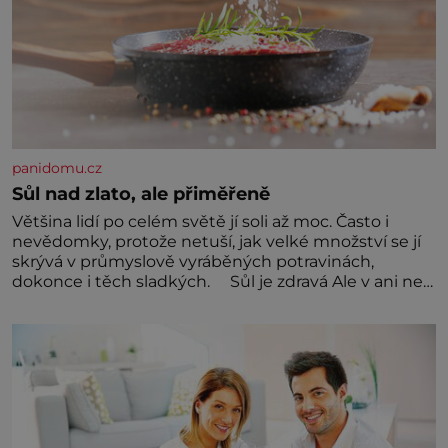
panidomu.cz
Sůl nad zlato, ale přiměřeně
Většina lidí po celém světě jí soli až moc. Často i
nevědomky, protože netuší, jak velké množství se jí
skrývá v průmyslově vyráběných potravinách,
dokonce i těch sladkých. Sůl je zdravá Ale v ani ne
třetinovém množství, než je pro většinu populace
běžné. Její základní složky– sodík a chlór – jsou
zásadní pro správné hospodaření