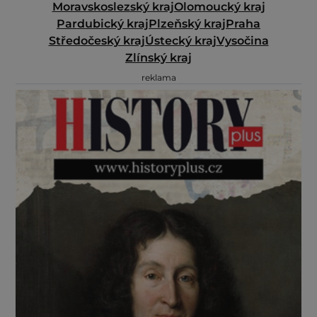
Moravskoslezský kraj
Olomoucký kraj
Pardubický kraj
Plzeňský kraj
Praha
Středočeský kraj
Ústecký kraj
Vysočina
Zlínský kraj
reklama