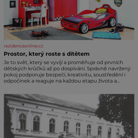
rezidenceonline.cz
Prostor, který roste s dítětem
Je to svět, který se vyvíjí a proměňuje od prvních
dětských krůčků až po dospívání. Správně navržený
pokoj podporuje bezpečí, kreativitu, soustředění i
odpočinek a reaguje na každou etapu života a
specifické potřeby dítěte. Pro nejmenší je klíčová
jednoduchost, měkkost a bezpečí, proto by pokoj
miminka měl působit především klidně a útulně.
Předškolní věk je