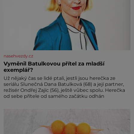
nasehvezdy.cz
Vyměnil Batulkovou přítel za mladší
exemplář?
Už nějaký čas se lidé ptali, jestli jsou herečka ze
seriálu Slunečná Dana Batulková (68) a její partner,
režisér Ondřej Zajíc (56), ještě vůbec spolu. Herečka
od sebe přítele od samého začátku odhán