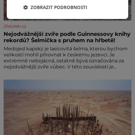
ZOBRAZIT PODROBNOSTI
21stoleti.cz
Nejodvážnější zvíře podle Guinnessovy knihy
rekordů? Šelmička s pruhem na hřbetě!
Medojed kapský je lasicovitá šelma, kterou bychom
velikostí mohli přirovnat k českému jezevci. Je
extrémně nebojácná, ostatně bývá označována za
nejodvážnější zvíře vůbec. V této souvislosti je
dokonc