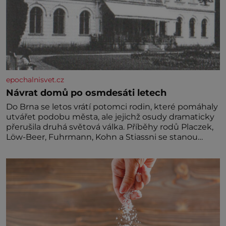
epochalnisvet.cz
Návrat domů po osmdesáti letech
Do Brna se letos vrátí potomci rodin, které pomáhaly
utvářet podobu města, ale jejichž osudy dramaticky
přerušila druhá světová válka. Příběhy rodů Placzek,
Löw-Beer, Fuhrmann, Kohn a Stiassni se stanou
jednou z hlavních dramaturgických linií festivalu
židovské kultury ŠTETL FEST 2026. Některé návraty
nejsou jednoduché. Místa, která si člověk pamatuje z
rodinných vyprávění, už dávno