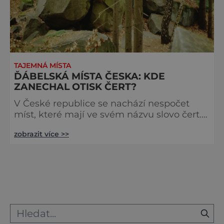
TAJEMNÁ MÍSTA
ĎÁBELSKÁ MÍSTA ČESKA: KDE
ZANECHAL OTISK ČERT?
V České republice se nachází nespočet
míst, které mají ve svém názvu slovo čert.
Ať už jde o čertovy otisky, kameny,
zobrazit více >>
studánky, strouhy nebo kopce, vypadá to,
jako kdyby se ďábel na našem území
doslova vyřádil. Kde po něm údajně
můžeme najít pozůstatky? Březolupy:
Komu patří otisky? Zhruba 12 kilometrů od
Uherského Hradiště se nachází obec
Březolupy, v níž stojí původně barokní
zámek, nyní sí