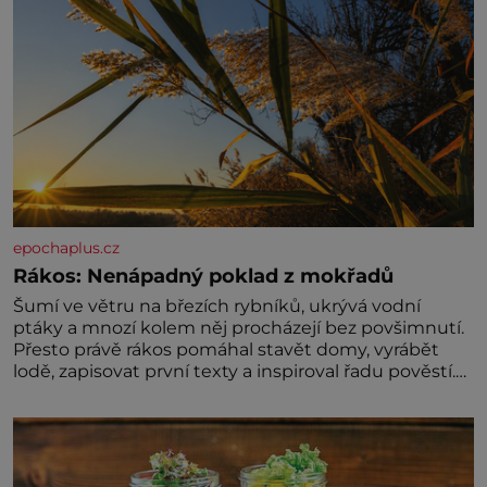
epochaplus.cz
Rákos: Nenápadný poklad z mokřadů
Šumí ve větru na březích rybníků, ukrývá vodní
ptáky a mnozí kolem něj procházejí bez povšimnutí.
Přesto právě rákos pomáhal stavět domy, vyrábět
lodě, zapisovat první texty a inspiroval řadu pověstí.
Tato skromná, ale užitečná rostlina provází člověka
už tisíce let. Většina lidí vnímá rákos jen jako
obyčejnou kulisu letního koupání. Stačí se však
podívat