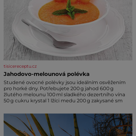
tisicereceptu.cz
Jahodovo-melounová polévka
Studené ovocné polévky jsou ideálním osvěžením
pro horké dny. Potřebujete 200 g jahod 600 g
žlutého melounu 100 ml sladkého dezertního vína
50 g cukru krystal 1 lžíci medu 200 g zakysané sm