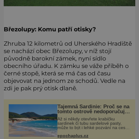
Březolupy: Komu patří otisky?
Zhruba 12 kilometrů od Uherského Hradiště
se nachází obec Březolupy, v níž stojí
původně barokní zámek, nyní sídlo
obecního úřadu. K zámku se váže příběh o
černé stopě, která se má čas od času
objevovat na jednom ze schodů. Vedle na
zdi je pak prý otisk dlaně.
Tajemná Sardinie: Proč se na
tomto ostrově nedoporučuje
pytlovat „mořské
Až si někdy otevřete krabičku
brambory“?
sardinek či tubu sardelové pasty,
může to být i lehké pozvání na cestu
do srdce Středozemního moře, na
epochaplus.cz
ostrov hrdých Sardů. Věděli jste, že