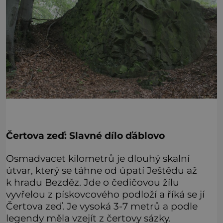
Čertova zeď: Slavné dílo ďáblovo
Osmadvacet kilometrů je dlouhý skalní
útvar, který se táhne od úpatí Ještědu až
k hradu Bezděz. Jde o čedičovou žílu
vyvřelou z pískovcového podloží a říká se jí
Čertova zeď. Je vysoká 3-7 metrů a podle
legendy měla vzejít z čertovy sázky.