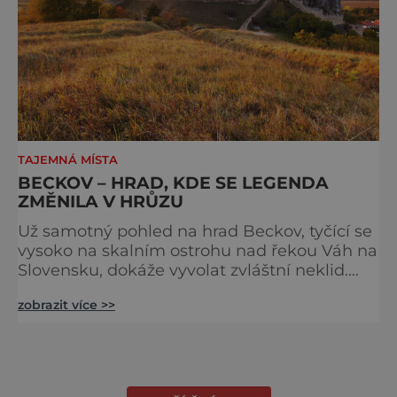
TAJEMNÁ MÍSTA
BECKOV – HRAD, KDE SE LEGENDA
ZMĚNILA V HRŮZU
Už samotný pohled na hrad Beckov, tyčící se
vysoko na skalním ostrohu nad řekou Váh na
Slovensku, dokáže vyvolat zvláštní neklid.
Strmé hradby, z nichž se otevírá dechberoucí
zobrazit více >>
výhled do krajiny, se staly i svědky tragédie –
právě odsud měl jeden z prvních pánů hradu
ukončit svůj život. K hradu se váže celá řada
pověstí a u většiny z nich najdeme nějaké to
zrnko pravdy. Většina z nich vypráví o t