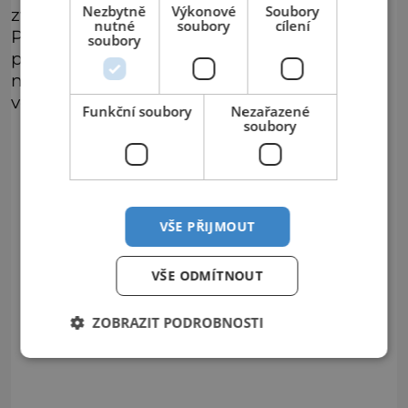
Nezbytně
Výkonové
Soubory
zvon, ďábel se splašil a prchl i s pluhem.
nutné
soubory
cílení
Přitom ryl do země, takže po něm zůstala
soubory
právě ona písecká strouha. Lokalita je,
navzdory své „ďábelské minulosti“ dodnes
velice romantická a stojí za návštěvu.
Funkční soubory
Nezařazené
soubory
VŠE PŘIJMOUT
VŠE ODMÍTNOUT
ZOBRAZIT PODROBNOSTI