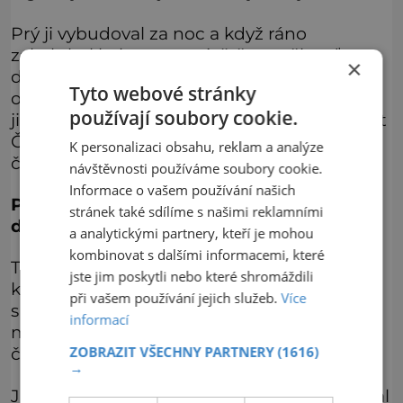
Prý ji vybudoval za noc a když ráno
zakokrhal kohout a on ještě neměl zeď
×
dokončenou, vysypal zbylý obsah pytle u
Tyto webové stránky
obce Světlá, a tak vznikl vrch Horka. Podle
používají soubory cookie.
jiné verze chtěl jistý místní sedlák zdí oddělit
Čechy a Němce a při její stavbě mu pomohl
K personalizaci obsahu, reklam a analýze
čert.
návštěvnosti používáme soubory cookie.
Informace o vašem používání našich
Písek: Navštivte strouhu, kterou vyoral
stránek také sdílíme s našimi reklamními
ďábel
a analytickými partnery, kteří je mohou
kombinovat s dalšími informacemi, které
Toto místo sice není tolik známé, přesto se
jste jim poskytli nebo které shromáždili
k němu váže řada pověstí. Čertovu strouhu
při vašem používání jejich služeb.
Více
s potokem na levém břehu Otavy v Písku
informací
měl podle jedné z nich vyorat poustevník se
ZOBRAZIT VŠECHNY PARTNERY
(1616)
čertem zapřaženým do pluhu.
→
Jakmile se však prý z přilehlého kostela ozval