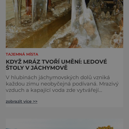
TAJEMNÁ MÍSTA
KDYŽ MRÁZ TVOŘÍ UMĚNÍ: LEDOVÉ
ŠTOLY V JÁCHYMOVĚ
V hlubinách jáchymovských dolů vzniká
každou zimu neobyčejná podívaná. Mrazivý
vzduch a kapající voda zde vytvářejí
fascinující ledové útvary připomínající
zobrazit více >>
křišťálové sochy. Toto jedinečné „ledové
království“ však s příchodem jara rychle mizí
– a zůstávají po něm jen fotografie a
vzpomínky. Zima dokáže v přírodě vytvářet n