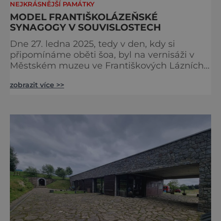
NEJKRÁSNĚJŠÍ PAMÁTKY
MODEL FRANTIŠKOLÁZEŇSKÉ
SYNAGOGY V SOUVISLOSTECH
Dne 27. ledna 2025, tedy v den, kdy si
připomínáme oběti šoa, byl na vernisáži v
Městském muzeu ve Františkových Lázních
představen model synagogy, která byla
zobrazit více >>
nacisty zničena v roce 1938. Do lázeňského
města se tak více než symbolicky vrátil
židovský svatostánek. Autorem modelu je
Bohuslav Karban z Aše. Připomeňme si nyní
některé události spojené s touto významnou
stavbou. [gallery ids="917