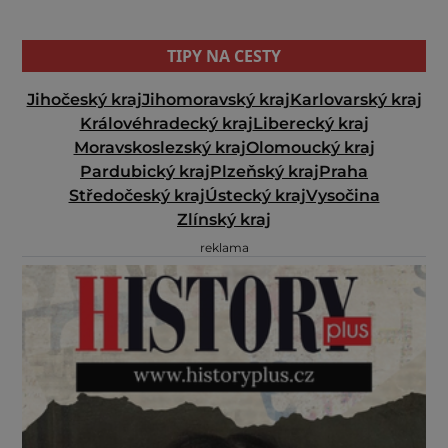
TIPY NA CESTY
Jihočeský kraj
Jihomoravský kraj
Karlovarský kraj
Královéhradecký kraj
Liberecký kraj
Moravskoslezský kraj
Olomoucký kraj
Pardubický kraj
Plzeňský kraj
Praha
Středočeský kraj
Ústecký kraj
Vysočina
Zlínský kraj
reklama