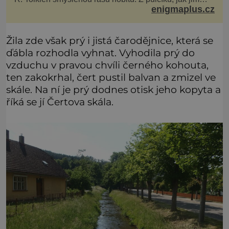
enigmaplus.cz
říká, následně udělá hlavní hrdiny svých slavných
fantasy knih. Podobné bytosti prý ovšem naši planetu
opravdu kdysi obývaly. Šlo o naše
Žila zde však prý i jistá čarodějnice, která se
ďábla rozhodla vyhnat. Vyhodila prý do
vzduchu v pravou chvíli černého kohouta,
ten zakokrhal, čert pustil balvan a zmizel ve
skále. Na ní je prý dodnes otisk jeho kopyta a
říká se jí Čertova skála.