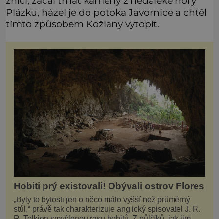
zničí, začal trhat kameny z nedaleké hory
Plázku, házel je do potoka Javornice a chtěl
tímto způsobem Kožlany vytopit.
Hobiti prý existovali! Obývali ostrov Flores
„Byly to bytosti jen o něco málo vyšší než průměrný
stůl,“ právě tak charakterizuje anglický spisovatel J. R.
R. Tolkien smyšlenou rasu hobitů. Z půlčíků, jak jim