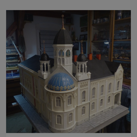
a právě proto lidi okouzlují. Bylinné lázně leží
přímo v historickém centru městečka
nedaleko řeky Otavy, po