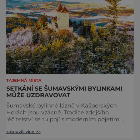
TAJEMNÁ MÍSTA
SETKÁNÍ SE ŠUMAVSKÝMI BYLINKAMI
MŮŽE UZDRAVOVAT
Šumavské bylinné lázně v Kašperských
Horách jsou vzácné. Tradice zdejšího
léčitelství se tu pojí s moderním pojetím
wellness. A u toho nesmíte chybět. Jsou
zobrazit více >>
naprosto výjimečné a přitom vlastně totálně
obyčejné. Na nic speciálního si nehrají