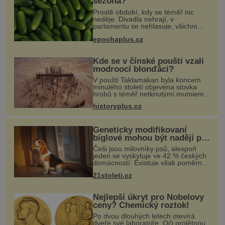
sezóna?
Prostě období, kdy se téměř nic
neděje. Divadla nehrají, v
parlamentu se nehlasuje, všichni
jsou na dovolené a média tak nemají
epochaplus.cz
o čem mluvit a psát. A vymýšlejí si
proto témata, které nikoho nezajímaj
Kde se v čínské poušti vzali
modroocí blonďáci?
V poušti Taklamakan byla koncem
minulého století objevena stovka
hrobů s téměř netknutými mumiemi.
Všichni mrtví byli pohřbeni s úctou a
historyplus.cz
četnými milodary. Asi nejvíc přitom
vědce zaujal hrob tříměsíčn
Geneticky modifikovaní
bíglové mohou být nadějí pro
alergiky
Češi jsou milovníky psů, alespoň
jeden se vyskytuje ve 42 % českých
domácností. Existuje však poměrně
velká skupina lidí, kteří by si psa rádi
21stoleti.cz
pořídili, ale nemohou, protože jsou
alergičtí. Jejich imu
Nejlepší úkryt pro Nobelovy
ceny? Chemický roztok!
Po dvou dlouhých letech otevírá
dveře své laboratoře. Oči prolétnou