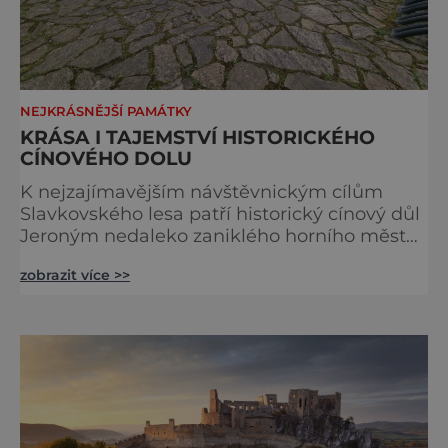
NEJKRÁSNĚJŠÍ PAMÁTKY
KRÁSA I TAJEMSTVÍ HISTORICKÉHO
CÍNOVÉHO DOLU
K nejzajímavějším návštěvnickým cílům
Slavkovského lesa patří historický cínový důl
Jeroným nedaleko zaniklého horního města
Čistá. Dolovat se v něm začalo už ve
zobrazit více >>
středověku. Národní kulturní památka je
dnes přístupná veřejnosti a hojně
vyhledávaná turisty, kteří si zde mohou učinit
poměrně konkrétní představu o namáhavé
práci tehdejších horníků. [gallery
ids="91631,91630,91632,91633,91634,91635,9