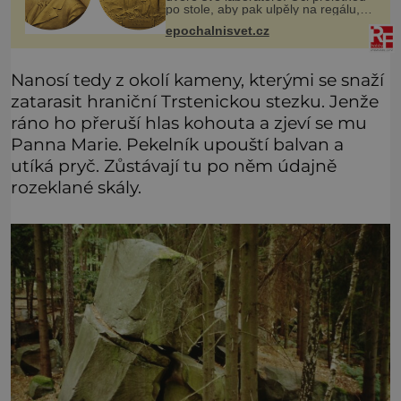
po stole, aby pak ulpěly na regálu,
kde se nachází všemožné látky.
epochalnisvet.cz
Hledá žluto-oranžovou tekutinu,
jakmile ji zahlédne, nesmírně se
Nanosí tedy z okolí kameny, kterými se snaží
zatarasit hraniční Trstenickou stezku. Jenže
ráno ho přeruší hlas kohouta a zjeví se mu
Panna Marie. Pekelník upouští balvan a
utíká pryč. Zůstávají tu po něm údajně
rozeklané skály.