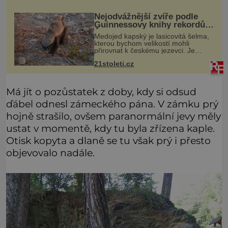
to byl právě italský ostrov Sa
Nejodvážnější zvíře podle
Guinnessovy knihy rekordů?
Šelmička s pruhem na
Medojed kapský je lasicovitá šelma,
hřbetě!
kterou bychom velikostí mohli
přirovnat k českému jezevci. Je
extrémně nebojácná, ostatně bývá
21stoleti.cz
označována za nejodvážnější zvíře
vůbec. V této souvislosti je dokonc
Má jít o pozůstatek z doby, kdy si odsud
ďábel odnesl zámeckého pána. V zámku prý
hojně strašilo, ovšem paranormální jevy měly
ustat v momentě, kdy tu byla zřízena kaple.
Otisk kopyta a dlaně se tu však prý i přesto
objevovalo nadále.