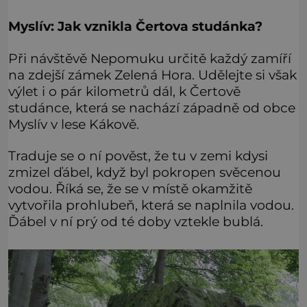
Myslív: Jak vznikla Čertova studánka?
Při návštěvě Nepomuku určitě každý zamíří
na zdejší zámek Zelená Hora. Udělejte si však
výlet i o pár kilometrů dál, k Čertově
studánce, která se nachází západně od obce
Myslív v lese Kákově.
Traduje se o ní pověst, že tu v zemi kdysi
zmizel ďábel, když byl pokropen svěcenou
vodou. Říká se, že se v místě okamžitě
vytvořila prohlubeň, která se naplnila vodou.
Ďábel v ní prý od té doby vztekle bublá.