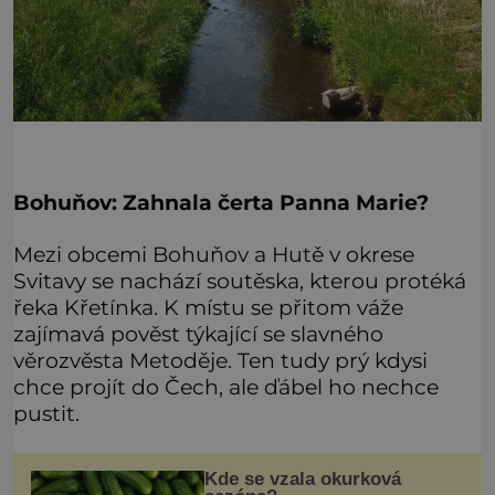
Bohuňov: Zahnala čerta Panna Marie?
Mezi obcemi Bohuňov a Hutě v okrese
Svitavy se nachází soutěska, kterou protéká
řeka Křetínka. K místu se přitom váže
zajímavá pověst týkající se slavného
věrozvěsta Metoděje. Ten tudy prý kdysi
chce projít do Čech, ale ďábel ho nechce
pustit.
Kde se vzala okurková