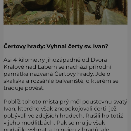
Čertovy hrady: Vyhnal čerty sv. Ivan?
Asi 4 kilometry jihozápadně od Dvora
Králové nad Labem se nachází přírodní
památka nazvaná Čertovy hrady. Jde o
skaliska a rozsáhlé balvaniště, o kterém se
traduje pověst.
Poblíž tohoto místa prý měl poustevnu svatý
Ivan, kterého však znepokojovali čerti, jež
pobývali ve zdejších hradech. Rušili ho totiž
v jeho modlitbách. Pak se mu je však
podařilo vyhnat a to nejen z hradů, ale