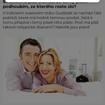
Strašidelná pláž Dumas: Je černý písek
podhoubím, ze kterého roste zlo?
V indickém svazovém státu Gudžarát se nachází část
pobřeží, které má hodně temnou pověst. Jistě k
tomu přispívá i černý písek této pláže. Proč má pláž
takové netypické zbarvení? Nakolik jsou pravd