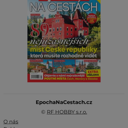
EpochaNaCestach.cz
©
RF HOBBY s.r.o.
O nás