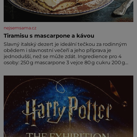
nejsemsama.cz
Tiramisu s mascarpone a kávou
Slavný italský dezert je ideální tečkou za rodinným
obědem i slavnostní večeří a jeho příprava je
jednodušší, než se může zdát. Ingredience pro 4
osoby: 250 g mascarpone 3 vejce 80 g cukru 200 g
cukrářských piškotů 250 ml silné kávy 2 lžíce
amaretta kakao na posypání Postup: Oddělte
žloutky od bílků. Žloutky vyšlehejte s cukrem do
světlé pěny a postupně do nich vmíchejte
mascarpone, aby vznikl hladký