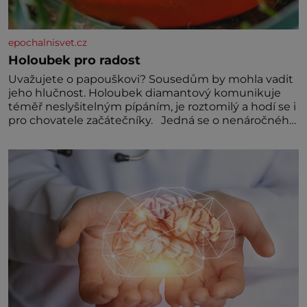
epochalnisvet.cz
Holoubek pro radost
Uvažujete o papouškovi? Sousedům by mohla vadit
jeho hlučnost. Holoubek diamantový komunikuje
téměř neslyšitelným pípáním, je roztomilý a hodí se i
pro chovatele začátečníky. Jedná se o nenáročného
klidného ptáčka, který většinu dne jen posedává.
Hodně času tráví na zemi, kde sbírá zbytky semínek
Jeho domovinou je prakticky celá Austrálie s
výjimkou pobřežní oblasti.