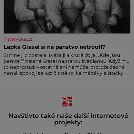
historyplus.cz
Lapka Grasel si na panstvo netroufl?
Strhne ji z postele, sváže ji a krutě zbije. „Kde jsou
peníze?“ naléhá Grasel na starou švadlenku. Když mu
to neprozradí – ostatně ani nemůže, protože žádné
nemá, spokojí se lupič s několika měďáky a štůčky
látky. Zraněná žena pár dní nato umírá. Je to muž
nebývale krutý. Jeho činy budí hrůzu ještě dlouho po
jeho smrti
Navštivte také naše další internetové
projekty: