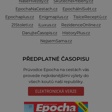
NašeHvězdy.cz
SkutečnéPříběhy.cz
EpochaNaCestach.cz
EpochálníSvět.cz
Epochaplus.cz
Enigmaplus.cz
TisíceReceptů.cz
21Stoleti.cz
iLuxus.cz
RezidenceOnline.cz
DarujteČasopis.cz
HistoryPlus.cz
NejsemSama.cz
PŘEDPLATNÉ ČASOPISU
Prúvodce Epocha na cestách vás
provede nejkrásnějšími výlety do
všech koutů naší republiky.
ELEKTRONICKÁ VERZE