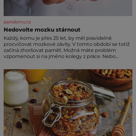
panidomu.cz
Nedovolte mozku stárnout
Každý, komu je přes 25 let, by měl pravidelně
procvičovat mozkové závity. V tomto období se totiž
začíná zhoršovat paměť. Možná máte problém
vzpomenout si na jméno kolegy z práce. Nebo
marně v paměti lovíte název knížky, kterou jste
nedávno přečetli. Je to opravdu tak, s věkem jako
kdyby se paměť rozhodla stávkovat. Cvičte