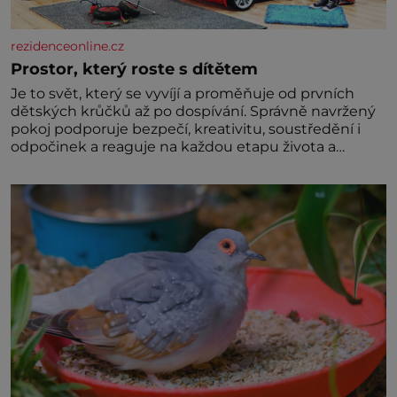
rezidenceonline.cz
Prostor, který roste s dítětem
Je to svět, který se vyvíjí a proměňuje od prvních
dětských krůčků až po dospívání. Správně navržený
pokoj podporuje bezpečí, kreativitu, soustředění i
odpočinek a reaguje na každou etapu života a
specifické potřeby dítěte. Pro nejmenší je klíčová
jednoduchost, měkkost a bezpečí, proto by pokoj
miminka měl působit především klidně a útulně.
Předškolní věk je