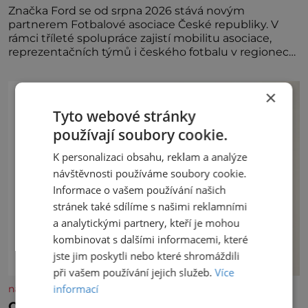
Značka Ford se od srpna 2026 stává novým
partnerem Fotbalové asociace České republiky. V
rámci tříleté spolupráce zajistí mobilitu asociace,
reprezentačních týmů i českého fotbalu v regionech.
Partner
×
Tyto webové stránky
používají soubory cookie.
K personalizaci obsahu, reklam a analýze
návštěvnosti používáme soubory cookie.
Informace o vašem používání našich
stránek také sdílíme s našimi reklamními
a analytickými partnery, kteří je mohou
kombinovat s dalšími informacemi, které
jste jim poskytli nebo které shromáždili
při vašem používání jejich služeb.
Více
informací
nasehvezdy.cz
Osamělá herečka Syslová všechno vzdala?