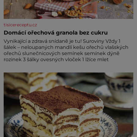
tisicereceptu.cz
Domácí ořechová granola bez cukru
Vynikající a zdravá snídaně je tu! Suroviny Vždy 1
šálek – neloupaných mandlí kešu ořechů vlašských
ořechů slunečnicových semínek semínek dýně
rozinek 3 šálky ovesných vloček 1 lžíce mlet