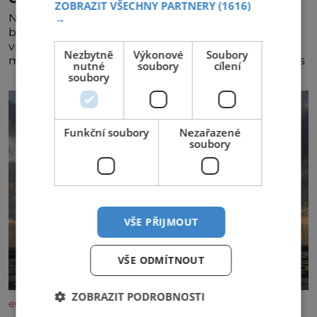
ZOBRAZIT VŠECHNY PARTNERY
(1616)
→
Nedávno se povídalo, že má Dana Syslová (80)
blízkého přítele, který je jí oporou. Ale je to ještě
vůbec pravda? V posledních dnech čím dál častěji
Nezbytně
Výkonové
Soubory
mluví o svém odchodu. Dohnala ji snad samota? Půs
nutné
soubory
cílení
soubory
Funkční soubory
Nezařazené
soubory
VŠE PŘIJMOUT
VŠE ODMÍTNOUT
ZOBRAZIT PODROBNOSTI
enigmaplus.cz