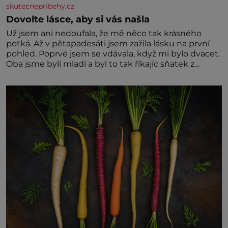
skutecnepribehy.cz
Dovolte lásce, aby si vás našla
Už jsem ani nedoufala, že mě něco tak krásného
potká. Až v pětapadesáti jsem zažila lásku na první
pohled. Poprvé jsem se vdávala, když mi bylo dvacet.
Oba jsme byli mladí a byl to tak říkajíc sňatek z
rozumu. Rodiče nás dali dohromady, Toník byl dobře
zaopatřený mladý muž. Manželství nám oběma moc
nesvědčilo, brzy jsme zjistili, že