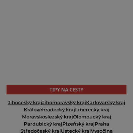
TIPY NA CESTY
Jihočeský kraj
Jihomoravský kraj
Karlovarský kraj
Královéhradecký kraj
Liberecký kraj
Moravskoslezský kraj
Olomoucký kraj
Pardubický kraj
Plzeňský kraj
Praha
Středočeský kraj
Ústecký kraj
Vysočina