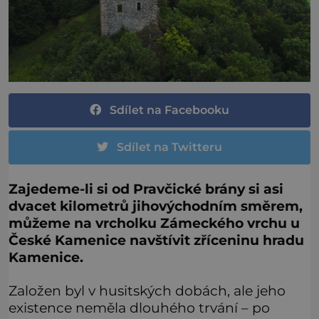
Sdílet na Facebooku
Sdílet na Twitteru
Zajedeme-li si od Pravčické brány si asi
dvacet kilometrů jihovýchodním směrem,
můžeme na vrcholku Zámeckého vrchu u
České Kamenice navštívit zříceninu hradu
Kamenice.
Založen byl v husitských dobách, ale jeho
existence neměla dlouhého trvání – po