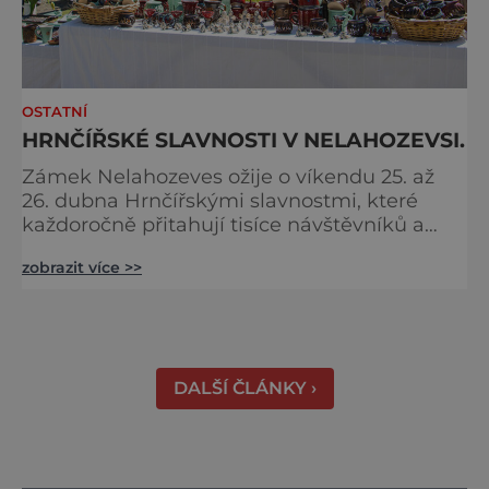
OSTATNÍ
HRNČÍŘSKÉ SLAVNOSTI V NELAHOZEVSI.
Zámek Nelahozeves ožije o víkendu 25. až
26. dubna Hrnčířskými slavnostmi, které
každoročně přitahují tisíce návštěvníků a
patří mezi největší akce svého druhu ve
zobrazit více >>
Středočeském kraji. Areál renesančního
zámku se na jeden víkend promění v živou
přehlídku tradičních řemesel, kde se
propojuje historie, řemeslná zručnost i
zábavný program pro celou rodinu. Otevřeno
DALŠÍ ČLÁNKY ›
bude také v blízkém interaktivním muz