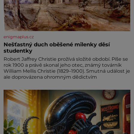
enigmaplus.cz
Nešťastný duch oběšené milenky děsí
studentky
Robert Jaffrey Christie prožívá složité období. Píše se
rok 1900 a právě skonal jeho otec, známý továrník
William Mellis Christie (1829–1900). Smutná událost je
ale doprovázena ohromným dědictvím