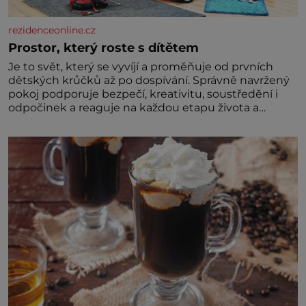
rezidenceonline.cz
Prostor, který roste s dítětem
Je to svět, který se vyvíjí a proměňuje od prvních
dětských krůčků až po dospívání. Správně navržený
pokoj podporuje bezpečí, kreativitu, soustředění i
odpočinek a reaguje na každou etapu života a
specifické potřeby dítěte. Pro nejmenší je klíčová
jednoduchost, měkkost a bezpečí, proto by pokoj
miminka měl působit především klidně a útulně.
Předškolní věk je