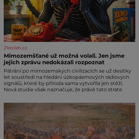
21stoleti.cz
Mimozemšťané už možná volali. Jen jsme
jejich zprávu nedokázali rozpoznat
Pátrání po mimozemských civilizacích se už desítky
let soustředí na hledání úzkopásmových rádiových
signálů, které by příroda sama vytvořila jen stěží.
Nová studie však naznačuje, že právě tato strate