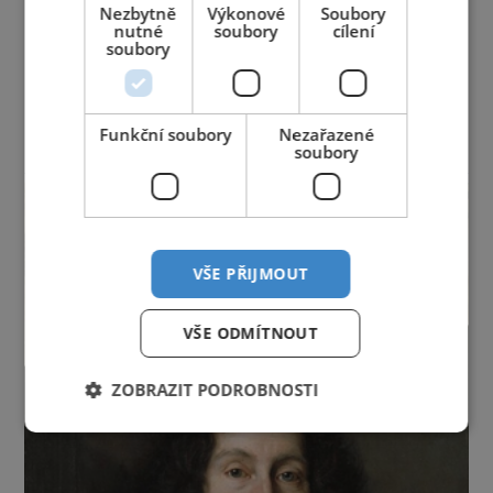
Jihočeský kraj
Jihomoravský kraj
Karlovarský kraj
Nezbytně
Výkonové
Soubory
Královéhradecký kraj
Liberecký kraj
nutné
soubory
cílení
soubory
Moravskoslezský kraj
Olomoucký kraj
Pardubický kraj
Plzeňský kraj
Praha
Středočeský kraj
Ústecký kraj
Vysočina
Zlínský kraj
Funkční soubory
Nezařazené
soubory
reklama
VŠE PŘIJMOUT
VŠE ODMÍTNOUT
ZOBRAZIT PODROBNOSTI