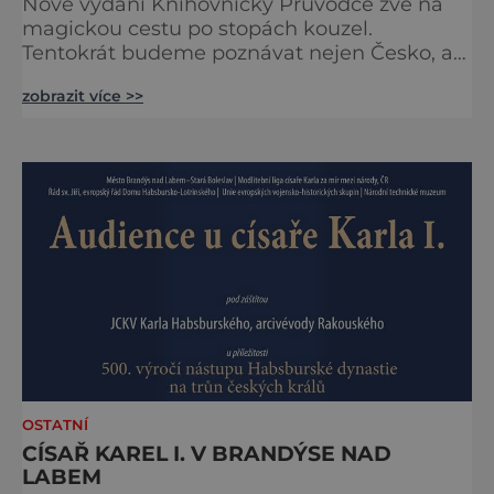
Nové vydání Knihovničky Průvodce zve na
magickou cestu po stopách kouzel.
Tentokrát budeme poznávat nejen Česko, ale
zavítáme i k sousedům na Slovensko. O tom,
zobrazit více >>
že obě země jsou okouzlující, není pochyb,
brzy ale zjistíte, že čáry jsou v nich
zakořeněny hlouběji, než by se na první
pohled mohlo zdát. Která místa jsou tedy
spojena s kouzly a nadpřirozenem? Turistika
na koštěti Když temnou noc
OSTATNÍ
CÍSAŘ KAREL I. V BRANDÝSE NAD
LABEM