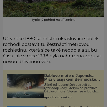
Typický pohled na zříceninu
Už v roce 1880 se místní okrašlovací spolek
rozhodl postavit tu šestnáctimetrovou
rozhlednu, která sice také neodolala zubu
času, ale v roce 1998 byla nahrazena zbrusu
novou dřevěnou věží.
Ďáblovo moře u Japonska:
Mizí v asijském Bermudském
trojúhelníku lodě ve spárech
Jižně od japonských ostrovů se
neznámé síly?
rozkládají vody, kterým se přezdívá
Ďáblovo moře. Vypráví se o lodích
mizejících beze stopy, podivných
epochalnisvet.cz
světlech, zrádných proudech i
mořských dracích, kteří měli tyto ko