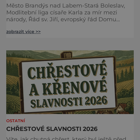
Město Brandýs nad Labem-Stará Boleslav,
Modlitební liga císaře Karla za mír mezi
národy, Řád sv. Jiří, evropský řád Domu
habsbursko-lotrinského, Unie evropských
zobrazit více >>
vojensko-historických skupin a Národní
technické muzeum Vás zvou na 24. ročník
tradiční Audience u císaře Karla I. Audience
proběhne v sobotu 16. května v Brandýs nad
Labem-Staré Boleslavi. Akci již tradičně
zahájíme přivítáním historick
OSTATNÍ
CHŘESTOVÉ SLAVNOSTI 2026
Víte, jak chutná chřest, který byl ještě před