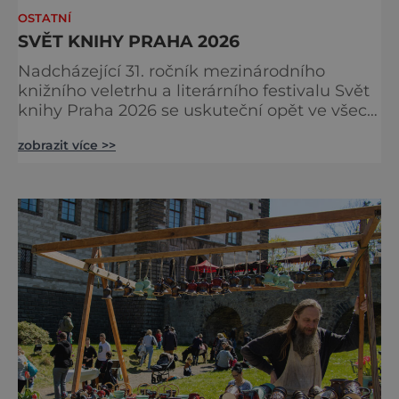
OSTATNÍ
SVĚT KNIHY PRAHA 2026
Nadcházející 31. ročník mezinárodního
knižního veletrhu a literárního festivalu Svět
knihy Praha 2026 se uskuteční opět ve všech
nově zrekonstruovaných Křižíkových
zobrazit více >>
pavilonech a v pavilonu na Bruselské cestě.
Programová část proběhne v areálu
Výstaviště, včetně exteriérových sálů
pojmenovaných po klasických českých
autorech a autorkách. Dramaturgie festivalu
v roce 2026 se zaměří na dvě hlavní tém