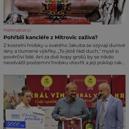
historyplus.cz
Pohřbili kancléře z Mitrovic zaživa?
Z kostelní hrobky u svatého Jakuba se ozývají dunivé
rány a tlumené výkřiky. „To jistě řádí duch,“ myslí si
pověrčiví lidé. Ani za dvě kopy grošů by se nikdo
neodvážil podzemní hrobku otevřít a její poklop tak
raději jen skrápí svěcenou vodou. Za několik dní
divné burácení skutečně ustane. Když o mnoho let
později hrobku