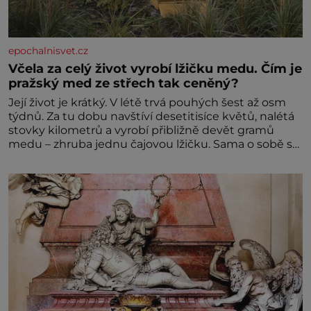
epochalnisvet.cz
Včela za celý život vyrobí lžičku medu. Čím je
pražský med ze střech tak ceněný?
Její život je krátký. V létě trvá pouhých šest až osm
týdnů. Za tu dobu navštíví desetitisíce květů, nalétá
stovky kilometrů a vyrobí přibližně devět gramů
medu – zhruba jednu čajovou lžičku. Sama o sobě se
může zdát bezvýznamná. Teprve když se spojí s
dalšími desítkami tisíc příslušnic svého včelstva,
vznikne jeden z nejdokonalejších organismů