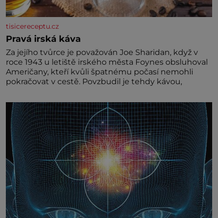
tisicereceptu.cz
Pravá irská káva
Za jejího tvůrce je považován Joe Sharidan, když v
roce 1943 u letiště irského města Foynes obsluhoval
Američany, kteří kvůli špatnému počasí nemohli
pokračovat v cestě. Povzbudil je tehdy kávou,