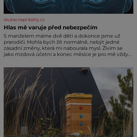
skutecnepribehy.cz
Hlas mě varuje před nebezpečím
S manželem máme dvě děti a dokonce jsme už
prarodiči. Mohla bych žít normálně, nebýt jedné
zásadní změny, která mi nabourala mysl. Živím se
jako mzdová účetní a konec měsíce je pro mě vždy
velice psychicky náročným obdobím. Od té chvíle, co
máme vnoučata, mi dcera čím dál častěji volá o
pomoc, co se hlídání týče. Dalo by se