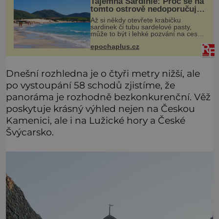
Tajemná Sardinie: Proč se na
tomto ostrově nedoporučuje
pytlovat „mořské
Až si někdy otevřete krabičku
brambory“?
sardinek či tubu sardelové pasty,
může to být i lehké pozvání na cestu
do srdce Středozemního moře, na
epochaplus.cz
ostrov hrdých Sardů. Věděli jste, že
to byl právě italský ostrov Sa
Dnešní rozhledna je o čtyři metry nižší, ale
po vystoupání 58 schodů zjistíme, že
panoráma je rozhodně bezkonkurenční. Věž
poskytuje krásný výhled nejen na Českou
Kamenici, ale i na Lužické hory a České
Švýcarsko.