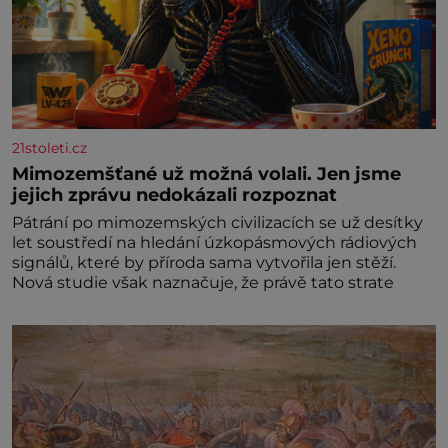
21stoleti.cz
Mimozemšťané už možná volali. Jen jsme
jejich zprávu nedokázali rozpoznat
Pátrání po mimozemských civilizacích se už desítky
let soustředí na hledání úzkopásmových rádiových
signálů, které by příroda sama vytvořila jen stěží.
Nová studie však naznačuje, že právě tato strate