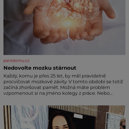
panidomu.cz
Nedovolte mozku stárnout
Každý, komu je přes 25 let, by měl pravidelně
procvičovat mozkové závity. V tomto období se totiž
začíná zhoršovat paměť. Možná máte problém
vzpomenout si na jméno kolegy z práce. Nebo
marně v paměti lovíte název knížky, kterou jste
nedávno přečetli. Je to opravdu tak, s věkem jako
kdyby se paměť rozhodla stávkovat. Cvičte