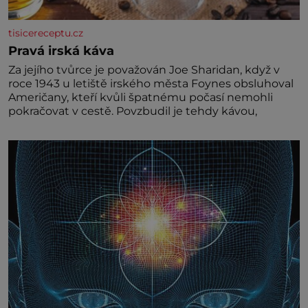
tisicereceptu.cz
Pravá irská káva
Za jejího tvůrce je považován Joe Sharidan, když v
roce 1943 u letiště irského města Foynes obsluhoval
Američany, kteří kvůli špatnému počasí nemohli
pokračovat v cestě. Povzbudil je tehdy kávou,