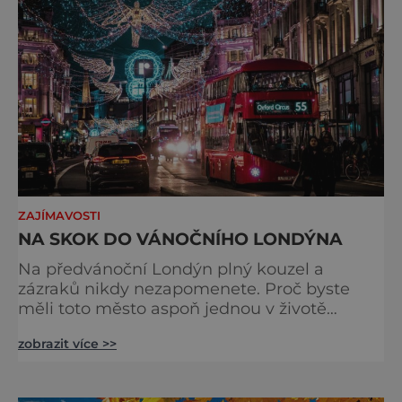
odjíždět královnu Alž
ZAJÍMAVOSTI
NA SKOK DO VÁNOČNÍHO LONDÝNA
Na předvánoční Londýn plný kouzel a
zázraků nikdy nezapomenete. Proč byste
měli toto město aspoň jednou v životě
navštívit v období, kdy se chystá na
zobrazit více >>
nejkrásnější svátky v roce? Nákupy, bruslení,
tisíce světel, zábava a tradice. Vše je zde
v dokonalé harmonii. Toužíte zažít něco