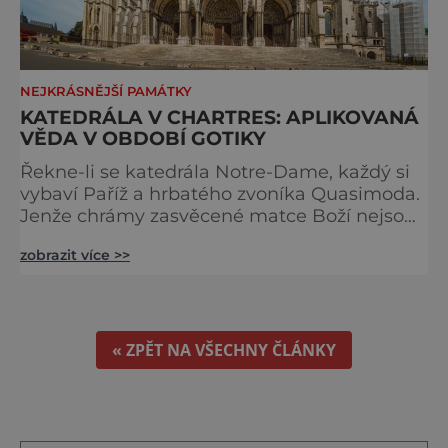
NEJKRÁSNĚJŠÍ PAMÁTKY
KATEDRÁLA V CHARTRES: APLIKOVANÁ
VĚDA V OBDOBÍ GOTIKY
Řekne-li se katedrála Notre-Dame, každý si
vybaví Paříž a hrbatého zvoníka Quasimoda.
Jenže chrámy zasvěcené matce Boží nejsou
ve Francii ničím výjimečným. Třeba
zobrazit více >>
obyvatelé města Rouen se mohou pochlubit
stejnojmennou katedrálou, která je se svými
151 metry čtvrtou nejvyšší křesťanskou
stavbou světa. Ovšem nejpůsobivější perlou
toho jména je ta, která se nachází v Chartres.
« ZPĚT NA VŠECHNY ČLÁNKY
Městečko Chartres se