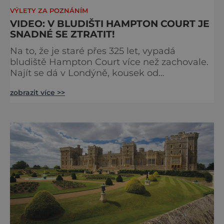
VÝLETY ZA POZNÁNÍM
VIDEO: V BLUDIŠTI HAMPTON COURT JE
SNADNÉ SE ZTRATIT!
Na to, že je staré přes 325 let, vypadá
bludiště Hampton Court více než zachovale.
Najít se dá v Londýně, kousek od
stejnojmenného královského paláce. Ze
zobrazit více >>
země ho mezi lety 1689 a 1695 vydupou
architekti George London (asi 1640–1714) a
Henry Wise (1653–1738) pro krále Viléma III.
Oranžského (1650–1702). Zabírá plochu 1300
m² a skrývá se v něm 800 metrů cest.
Původně se v živý plot promění saze