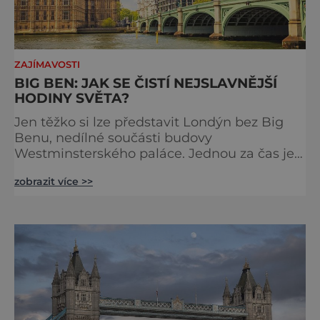
ZAJÍMAVOSTI
BIG BEN: JAK SE ČISTÍ NEJSLAVNĚJŠÍ
HODINY SVĚTA?
Jen těžko si lze představit Londýn bez Big
Benu, nedílné součásti budovy
Westminsterského paláce. Jednou za čas je
však potřeba slavné pamětihodnosti
zobrazit více >>
opucovat zašedlý kabát. Na konci srpna roku
2015 loňského roku prošel slavný Big Ben
důkladnou očistnou kúrou, při které mu
čtyřčlenná údržbářská četa, vyzbrojena
hadry a kbelíky s mýdlovou vodou, po
několik dní navracela zašlý lesk. [caption