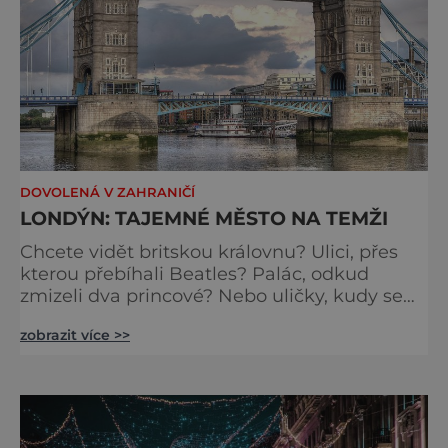
DOVOLENÁ V ZAHRANIČÍ
LONDÝN: TAJEMNÉ MĚSTO NA TEMŽI
Chcete vidět britskou královnu? Ulici, přes
kterou přebíhali Beatles? Palác, odkud
zmizeli dva princové? Nebo uličky, kudy se
toulal Jack Rozparovač? Problém je jediný:
zobrazit více >>
jak to všechno stihnout? Kouzelný Londýn
vám určitě učaruje. Trochu se podobá Praze
tím, že jednotlivé paláce nejsou daleko od
sebe. Pokud už nemáte štěstí, abyste do
Buckinghamského paláce viděli vjíždět či