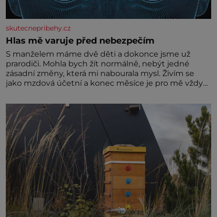
skutecnepribehy.cz
Hlas mě varuje před nebezpečím
S manželem máme dvě děti a dokonce jsme už
prarodiči. Mohla bych žít normálně, nebýt jedné
zásadní změny, která mi nabourala mysl. Živím se
jako mzdová účetní a konec měsíce je pro mě vždy
velice psychicky náročným obdobím. Od té chvíle, co
máme vnoučata, mi dcera čím dál častěji volá o
pomoc, co se hlídání týče. Dalo by se