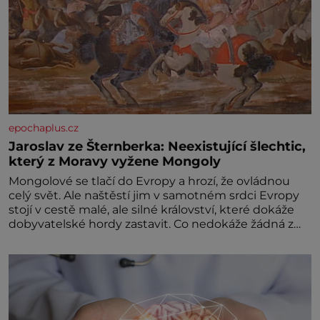
epochaplus.cz
Jaroslav ze Šternberka: Neexistující šlechtic,
který z Moravy vyžene Mongoly
Mongolové se tlačí do Evropy a hrozí, že ovládnou
celý svět. Ale naštěstí jim v samotném srdci Evropy
stojí v cestě malé, ale silné království, které dokáže
dobyvatelské hordy zastavit. Co nedokáže žádná z
asijských říší, co nedokážou Němci – to dokáže český
král. Nebo že by ne? Mongolové od roku 1223
postupují podél Kaspického a Azovského moře,