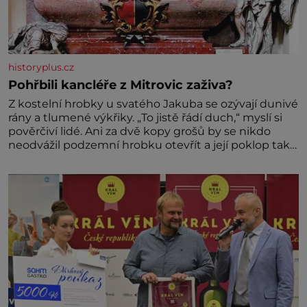
historyplus.cz
Pohřbili kancléře z Mitrovic zaživa?
Z kostelní hrobky u svatého Jakuba se ozývají dunivé
rány a tlumené výkřiky. „To jistě řádí duch,“ myslí si
pověrčiví lidé. Ani za dvě kopy grošů by se nikdo
neodvážil podzemní hrobku otevřít a její poklop tak
raději jen skrápí svěcenou vodou. Za několik dní
divné burácení skutečně ustane. Když o mnoho let
později hrobku