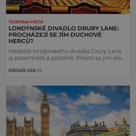
TAJEMNÁ MÍSTA
LONDÝNSKÉ DIVADLO DRURY LANE:
PROCHÁZEJÍ SE JÍM DUCHOVÉ
HERCŮ?
Hlediště londýnského divadla Drury Lane
je potemnělé a prázdné. Přesto se jím ale
linou podivné zvuky. Z jeviště je slyšet
zobrazit více >>
jakési mumlání, z nedaleké chodby čísi
kroky a ze šaten tlumené výkřiky. V divadle
totiž údajně straší. Stavbu londýnského
divadla Drury Lane dotoval bohatý herec a
divadelník ze 17. století jménem Thomas
Kill