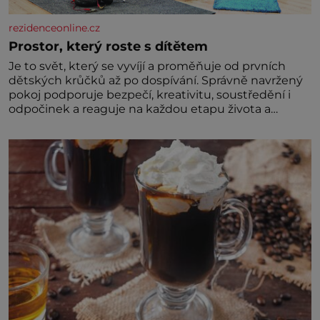
rezidenceonline.cz
Prostor, který roste s dítětem
Je to svět, který se vyvíjí a proměňuje od prvních
dětských krůčků až po dospívání. Správně navržený
pokoj podporuje bezpečí, kreativitu, soustředění i
odpočinek a reaguje na každou etapu života a
specifické potřeby dítěte. Pro nejmenší je klíčová
jednoduchost, měkkost a bezpečí, proto by pokoj
miminka měl působit především klidně a útulně.
Předškolní věk je