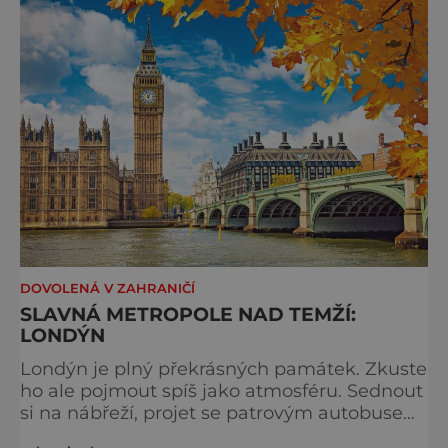
typicky londýnského? Angličané milují
kluziště, patří k neodmyslitelné předvánoční
tradici a zábavě všech věkových k
DOVOLENÁ V ZAHRANIČÍ
SLAVNÁ METROPOLE NAD TEMŽÍ:
LONDÝN
Londýn je plný překrásných památek. Zkuste
ho ale pojmout spíš jako atmosféru. Sednout
si na nábřeží, projet se patrovým autobusem
místy, kudy také jezdí královna, chodili