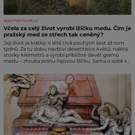
epochalnisvet.cz
Včela za celý život vyrobí lžičku medu. Čím je
pražský med ze střech tak ceněný?
Její život je krátký. V létě trvá pouhých šest až osm
týdnů. Za tu dobu navštíví desetitisíce květů, nalétá
stovky kilometrů a vyrobí přibližně devět gramů
medu – zhruba jednu čajovou lžičku. Sama o sobě se
může zdát bezvýznamná. Teprve když se spojí s
dalšími desítkami tisíc příslušnic svého včelstva,
vznikne jeden z nejdokonalejších organismů