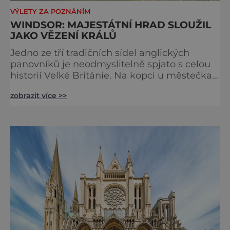
VÝLETY ZA POZNÁNÍM
WINDSOR: MAJESTÁTNÍ HRAD SLOUŽIL
JAKO VĚZENÍ KRÁLŮ
Jedno ze tří tradičních sídel anglických
panovníků je neodmyslitelně spjato s celou
historií Velké Británie. Na kopci u městečka
Windsor v jižní Anglii asi 30 kilometrů od
zobrazit více >>
Londýna, se tyčí gigantická stavba,
obklopená věčně zelenými trávníky. Její
gotické věže budí obdiv znalců architektury,
vysoké hradby zase respekt nepřátel, kteří by
chtěli komplex dobýt. Za bezmála 950 let
jeho existence z