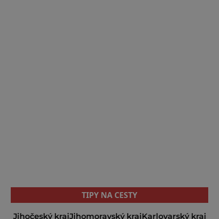
TIPY NA CESTY
Jihočeský kraj
Jihomoravský kraj
Karlovarský kraj