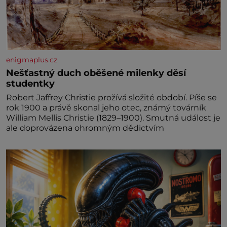
enigmaplus.cz
Nešťastný duch oběšené milenky děsí
studentky
Robert Jaffrey Christie prožívá složité období. Píše se
rok 1900 a právě skonal jeho otec, známý továrník
William Mellis Christie (1829–1900). Smutná událost je
ale doprovázena ohromným dědictvím