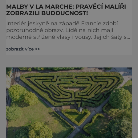
MALBY V LA MARCHE: PRAVĚCÍ MALÍŘI
ZOBRAZILI BUDOUCNOST!
Interiér jeskyně na západě Francie zdobí
pozoruhodné obrazy. Lidé na nich mají
moderně střižené vlasy i vousy. Jejich šaty se
poprvé objevily až ve středověku. Malby jsou
zobrazit více >>
ale staré tisíce let. Jak je to možné?
Francouzská jeskyně La Marche byla
objevena ve třicátých letech minulého
století. Skrývala překvapivý objev. Foto:
pinterest.