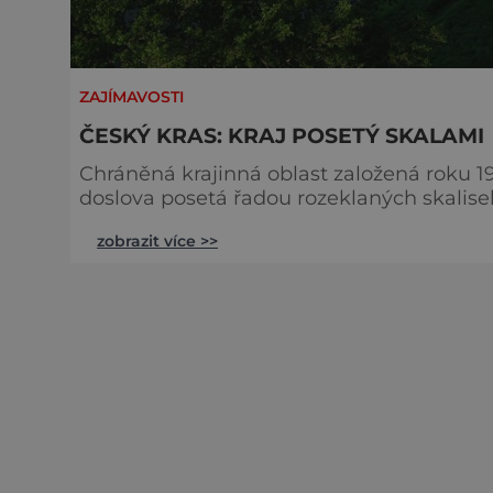
ZAJÍMAVOSTI
ČESKÝ KRAS: KRAJ POSETÝ SKALAMI
Chráněná krajinná oblast založená roku 
doslova posetá řadou rozeklaných skalisek, 
můžeme například žlutou trasu vedoucí z
zobrazit více >>
se můžeme kochat krásou vápencových p
dvacetimetrové Kodské jeskyni, která byl