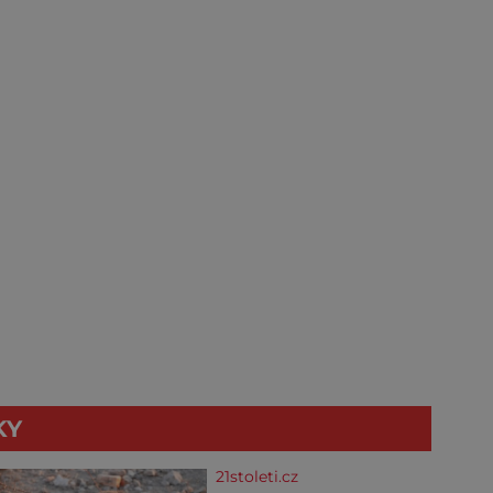
KY
21stoleti.cz