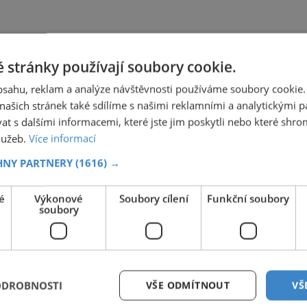
 stránky používají soubory cookie.
obsahu, reklam a analýze návštěvnosti používáme soubory cookie.
ašich stránek také sdílíme s našimi reklamními a analytickými par
 s dalšími informacemi, které jste jim poskytli nebo které shro
služeb.
Více informací
HNY PARTNERY
(1616) →
é
Výkonové
Soubory cílení
Funkční soubory
soubory
ODROBNOSTI
VŠE ODMÍTNOUT
VŠ