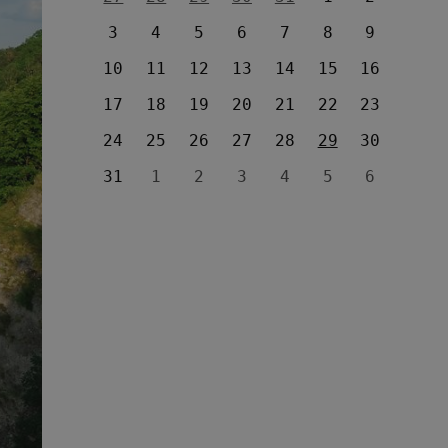
3
4
5
6
7
8
9
10
11
12
13
14
15
16
17
18
19
20
21
22
23
24
25
26
27
28
29
30
31
1
2
3
4
5
6