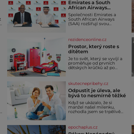
Emirates a South
African Airways
rozšiřují partnerství.
Společnosti Emirates a
Cestujícím nově
t
South African Airways
zpřístupní dalších
(SAA) rozšiřují svou
devět destinací v jižní a
dlouholetou codesharovou
spolupráci. Nová reciproční
střední Africe
dohoda zpřístupní
rezidenceonline.cz
cestujícím devět dalších
destinací v jižní a střední
Prostor, který roste s
Africe a u
dítětem
Je to svět, který se vyvíjí a
proměňuje od prvních
dětských krůčků až po
dospívání. Správně
navržený pokoj podporuje
bezpečí, kreativitu,
skutecnepribehy.cz
soustředění i odpočinek a
reaguje na každou etapu
Odpustit je úleva, ale
života a specifické potřeby
bývá to nesmírně těžké
dítěte. Pro nejmenší je
Když se ukázalo, že si
klíčová jednoduchost,
manžel našel milenku,
měkkost a bezpečí, proto
,
rozhodla jsem se trpělivě
by pokoj miminka měl
vyčkávat, přesvědčena, že
působit především klidně a
se dříve či později vrátí k
útulně. Předškolní věk je
rodině. Možná je to jedna z
epochaplus.cz
nejtěžších věcí na světě. Ale
každý, kdo s tím má nějaké