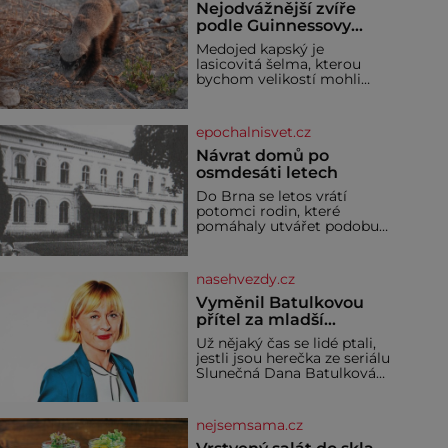
Nejodvážnější zvíře
podle Guinnessovy
knihy rekordů?
Medojed kapský je
Šelmička s pruhem na
lasicovitá šelma, kterou
hřbetě!
bychom velikostí mohli
přirovnat k českému
jezevci. Je extrémně
nebojácná, ostatně bývá
epochalnisvet.cz
označována za
nejodvážnější zvíře vůbec. V
Návrat domů po
této souvislosti je dokonc
osmdesáti letech
Do Brna se letos vrátí
potomci rodin, které
pomáhaly utvářet podobu
města, ale jejichž osudy
dramaticky přerušila druhá
světová válka. Příběhy rodů
nasehvezdy.cz
Placzek, Löw-Beer,
Fuhrmann, Kohn a Stiassni
Vyměnil Batulkovou
se stanou jednou z hlavních
přítel za mladší
dramaturgických linií
exemplář?
Už nějaký čas se lidé ptali,
festivalu židovské kultury
jestli jsou herečka ze seriálu
ŠTETL FEST 2026. Některé
Slunečná Dana Batulková
návraty nejsou jednoduché.
(68) a její partner, režisér
Místa, která si člověk
Ondřej Zajíc (56), ještě
pamatuje z rodinných
vůbec spolu. Herečka od
vyprávění, už dávno
nejsemsama.cz
sebe přítele od samého
začátku odhán