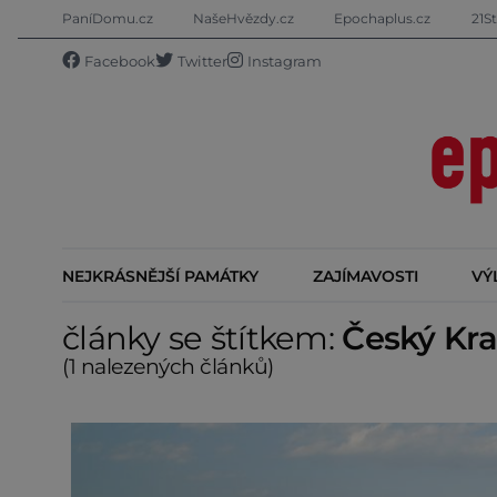
PaníDomu.cz
NašeHvězdy.cz
Epochaplus.cz
21St
Facebook
Twitter
Instagram
NEJKRÁSNĚJŠÍ PAMÁTKY
ZAJÍMAVOSTI
VÝ
články se štítkem:
Český Kra
(1 nalezených článků)