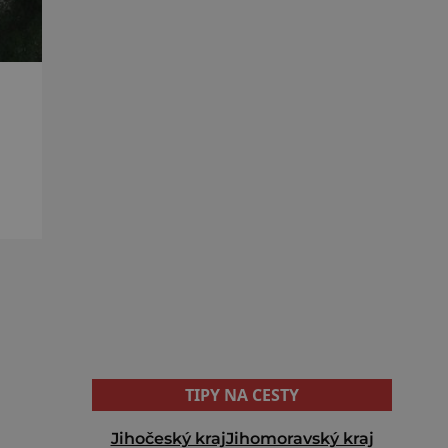
stě
TIPY NA CESTY
Jihočeský kraj
Jihomoravský kraj