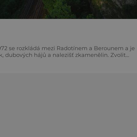
1972 se rozkládá mezi Radotínem a Berounem a je
dubových hájů a nalezišť zkamenělin. Zvolit
 obce Srbsko až ke Koněpruským jeskyním. Po ce
lanin a roklí. Nevynecháme odbočku ke
a obývána už v prav