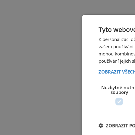
Tyto webové
K personalizaci 
vašem používání n
mohou kombinovat
používání jejich 
ZOBRAZIT VŠEC
Nezbytně nutn
soubory
ZOBRAZIT P