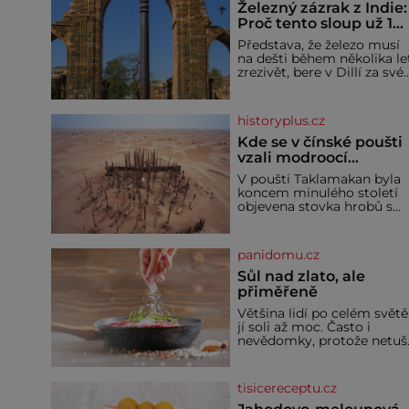
Železný zázrak z Indie:
Proč tento sloup už 1
600 let nezná rez?
Představa, že železo musí
na dešti během několika le
zrezivět, bere v Dillí za své.
Uprostřed komplexu Qutb
stojí více než sedm metrů
vysoký železný sloup, který
historyplus.cz
už přibližně 1 600 let
odolává počasí
Kde se v čínské poušti
vzali modroocí
blonďáci?
V poušti Taklamakan byla
koncem minulého století
objevena stovka hrobů s
téměř netknutými
mumiemi. Všichni mrtví
byli pohřbeni s úctou a
panidomu.cz
četnými milodary. Asi
nejvíc přitom vědce zaujal
Sůl nad zlato, ale
hrob tříměsíčního
přiměřeně
chlapečka s modrou
Většina lidí po celém světě
filcovou čapkou, z níž se
jí soli až moc. Často i
draly blonďaté vlásky. Fakt,
nevědomky, protože netuší
že jsou těla dávných lidí
jak velké množství se jí
nesmírně dobře zachovalá,
skrývá v průmyslově
přičítají odborníci zdejším
vyráběných potravinách,
klimatickým podmínkám.
tisicereceptu.cz
dokonce i těch sladkých.
Sucho, prosolené písky a
Sůl je zdravá Ale v ani ne