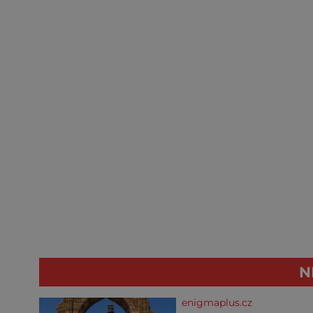
N
enigmaplus.cz