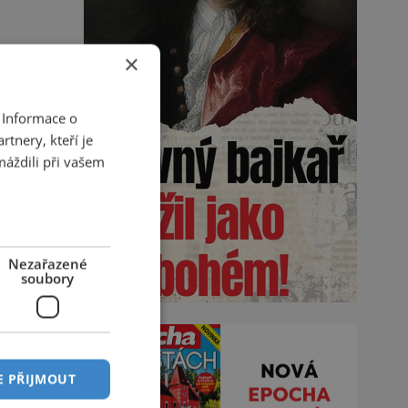
×
 Informace o
tnery, kteří je
máždili při vašem
Nezařazené
soubory
E PŘIJMOUT