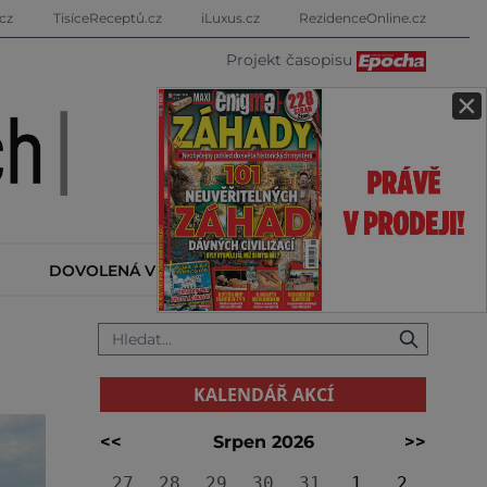
cz
TisíceReceptů.cz
iLuxus.cz
RezidenceOnline.cz
Projekt časopisu
×
DOVOLENÁ V ZAHRANIČÍ
KALENDÁŘ AKCÍ
KALENDÁŘ AKCÍ
<<
Srpen 2026
>>
27
28
29
30
31
1
2