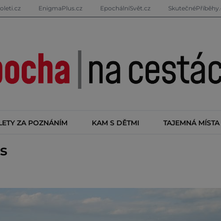
oleti.cz
EnigmaPlus.cz
EpochálníSvět.cz
SkutečnéPříběhy.
LETY ZA POZNÁNÍM
KAM S DĚTMI
TAJEMNÁ MÍSTA
s