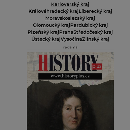
Karlovarský kraj
Královéhradecký kraj
Liberecký kraj
Moravskoslezský kraj
Olomoucký kraj
Pardubický kraj
Plzeňský kraj
Praha
Středočeský kraj
Ústecký kraj
Vysočina
Zlínský kraj
reklama