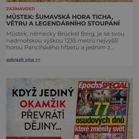
ZAJÍMAVOSTI
MŮSTEK: ŠUMAVSKÁ HORA TICHA,
VĚTRU A LEGENDÁRNÍHO STOUPÁNÍ
Můstek, německy Brückel Berg, je se svou
nadmořskou výškou 1235 metrů nejvyšší
horou Pancířského hřbetu a jedním z
nejcharakterističtějších vrcholů západní
zobrazit více >>
Šumavy. Přestože nestojí v centru hlavních
turistických proudů jako Velký Javor či
Poledník, právě v tom spočívá jeho síla.
Můstek si dodnes uchovává syrový horský
charakter, klid a zvláštní atmosféru
šumavských hřebenů, kde se střídá hustý les