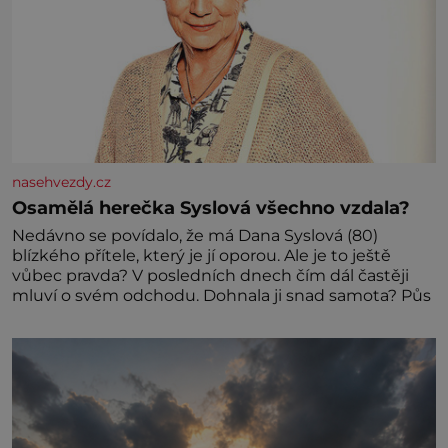
nasehvezdy.cz
Osamělá herečka Syslová všechno vzdala?
Nedávno se povídalo, že má Dana Syslová (80)
blízkého přítele, který je jí oporou. Ale je to ještě
vůbec pravda? V posledních dnech čím dál častěji
mluví o svém odchodu. Dohnala ji snad samota? Půs