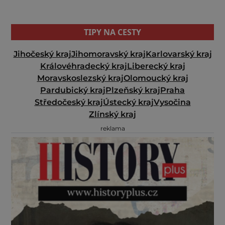
TIPY NA CESTY
Jihočeský kraj
Jihomoravský kraj
Karlovarský kraj
Královéhradecký kraj
Liberecký kraj
Moravskoslezský kraj
Olomoucký kraj
Pardubický kraj
Plzeňský kraj
Praha
Středočeský kraj
Ústecký kraj
Vysočina
Zlínský kraj
reklama