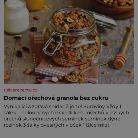
kdyby se paměť rozhodla stávkovat. Cvičte
tisicereceptu.cz
Domácí ořechová granola bez cukru
Vynikající a zdravá snídaně je tu! Suroviny Vždy 1
šálek – neloupaných mandlí kešu ořechů vlašských
ořechů slunečnicových semínek semínek dýně
rozinek 3 šálky ovesných vloček 1 lžíce mlet