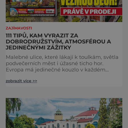
ZAJÍMAVOSTI
111 TIPŮ, KAM VYRAZIT ZA
DOBRODRUŽSTVÍM, ATMOSFÉROU A
JEDINEČNÝMI ZÁŽITKY
Malebné ulice, které lákají k toulkám, světla
podvečerních měst i úžasné ticho hor.
Evropa má jedinečné kouzlo v každém
období. Nové číslo Světa na dlani Speciál vás
zobrazit více >>
zve na cestu plnou inspirace, dobrodružství i
romantiky. Přinášíme vám 111 skvělých tipů,
kam vyrazit. Objevte krásu Evropy v celé její
podobě. Města s neopakovatelnou
atmosférou Vydejte se s námi na prohlídku
měst, která patří k