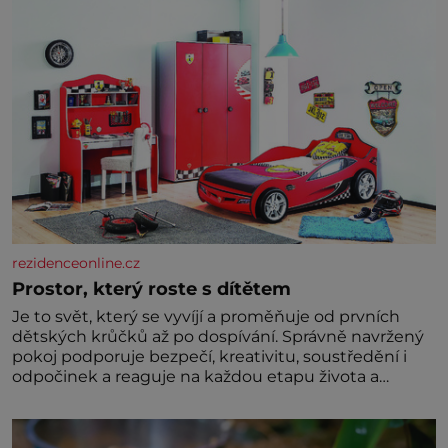
rezidenceonline.cz
Prostor, který roste s dítětem
Je to svět, který se vyvíjí a proměňuje od prvních
dětských krůčků až po dospívání. Správně navržený
pokoj podporuje bezpečí, kreativitu, soustředění i
odpočinek a reaguje na každou etapu života a
specifické potřeby dítěte. Pro nejmenší je klíčová
jednoduchost, měkkost a bezpečí, proto by pokoj
miminka měl působit především klidně a útulně.