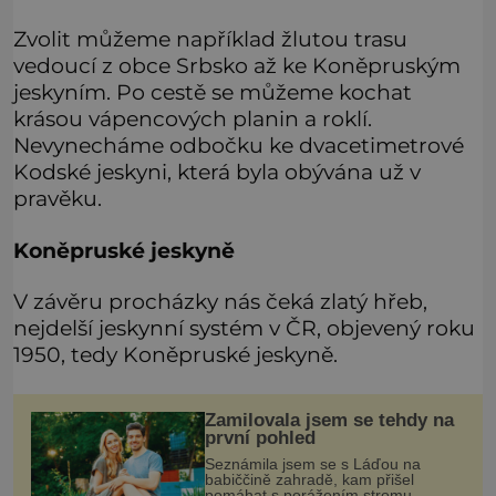
Zvolit můžeme například žlutou trasu
vedoucí z obce Srbsko až ke Koněpruským
jeskyním. Po cestě se můžeme kochat
krásou vápencových planin a roklí.
Nevynecháme odbočku ke dvacetimetrové
Kodské jeskyni, která byla obývána už v
pravěku.
Koněpruské jeskyně
V závěru procházky nás čeká zlatý hřeb,
nejdelší jeskynní systém v ČR, objevený roku
1950, tedy Koněpruské jeskyně.
Zamilovala jsem se tehdy na
první pohled
Seznámila jsem se s Láďou na
babiččině zahradě, kam přišel
pomáhat s porážením stromu.