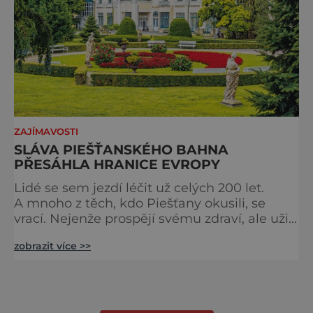
ZAJÍMAVOSTI
SLÁVA PIEŠŤANSKÉHO BAHNA
PŘESÁHLA HRANICE EVROPY
Lidé se sem jezdí léčit už celých 200 let.
A mnoho z těch, kdo Piešťany okusili, se
vrací. Nejenže prospějí svému zdraví, ale užijí
si tu i bohatý společenský život. Když se
zobrazit více >>
řekne slovenské lázně, Piešťany bývají první
volbou. Jejich věhlas je mezinárodní. A není
divu. Město rozprostřené na březích řeky
Váhu je proslulé termálními prameny