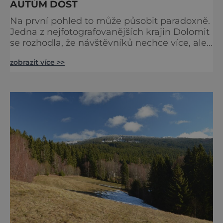
AUTŮM DOST
Na první pohled to může působit paradoxně.
Jedna z nejfotografovanějších krajin Dolomit
se rozhodla, že návštěvníků nechce více, ale
méně. Alpe di Siusi, největší vysokohorská
zobrazit více >>
louka v Evropě, zavádí od léta 2026 nová
pravidla příjezdu, která mají jediný cíl –
zachovat místo, kvůli němuž sem lidé
přijíždějí. Nejde o boj proti turistům. Jde o
ochranu krajiny, která už nechce být obětí
vlastního úspě