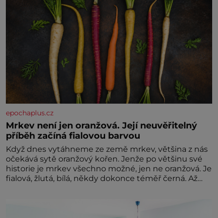
epochaplus.cz
Mrkev není jen oranžová. Její neuvěřitelný
příběh začíná fialovou barvou
Když dnes vytáhneme ze země mrkev, většina z nás
očekává sytě oranžový kořen. Jenže po většinu své
historie je mrkev všechno možné, jen ne oranžová. Je
fialová, žlutá, bílá, někdy dokonce téměř černá. Až
díky stovkám let pečlivého šlechtění se z ní stává
zelenina, bez které si českou zahradu ani
nedokážeme představit. Její příběh je