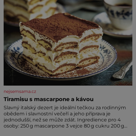
nejsemsama.cz
Tiramisu s mascarpone a kávou
Slavný italský dezert je ideální tečkou za rodinným
obědem i slavnostní večeří a jeho příprava je
jednodušší, než se může zdát. Ingredience pro 4
osoby: 250 g mascarpone 3 vejce 80 g cukru 200 g
cukrářských piškotů 250 ml silné kávy 2 lžíce