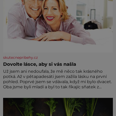
skutecnepribehy.cz
Dovolte lásce, aby si vás našla
Už jsem ani nedoufala, že mě něco tak krásného
potká. Až v pětapadesáti jsem zažila lásku na první
pohled. Poprvé jsem se vdávala, když mi bylo dvacet.
Oba jsme byli mladí a byl to tak říkajíc sňatek z
rozumu. Rodiče nás dali dohromady, Toník byl dobře
zaopatřený mladý muž. Manželství nám oběma moc
nesvědčilo, brzy jsme zjistili, že