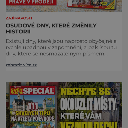
ZAJÍMAVOSTI
OSUDOVÉ DNY, KTERÉ ZMĚNILY
HISTORII
Existují dny, které jsou naprosto obyčejné a
rychle upadnou v zapomnění, a pak jsou tu
dny, které se nesmazatelným písmem
otisknou do lidské historie, a je jedno, jestli
zobrazit více >>
dojde k významnému objevu nebo děsivé
katastrofě. Vezměte si k ruce kalendář a
projděte společně s námi historii křížem
krážem. Je 10. dubna roku 49 př. n. l. a na
břehu říčky Rubikon pronáší Gaius Julius
Caesar svou slavnou vě