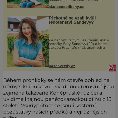
Babička mě před ním ale varovala…
skutecnepribehy.cz
Babička se mě často ptávala, kdy se
už konečně vdám. Dost mě to
deptalo,
Překotně se vzali kvůli
těhotenství Sandevy?
Za náhlým, tajným uzavřením sňatku
herečky Sary Sandevy (29) a herce
Jakuba Prachaře (42), známých ze
seriálu Jakub a Sara, se skrývá
možná mnohem víc než jen touha
posvětit čirou lásku! Vynořily se
nasehvezdy.cz
Během prohlídky se nám otevře pohled na
dómy s krápníkovou výzdobou (proslulé jsou
zejména takzvané Koněpruské růžice) a
uvidíme i tajnou penězokazeckou dílnu z 15.
století. Všudypřítomné jsou i kosterní
pozůstatky našich předků a nejrůznějších