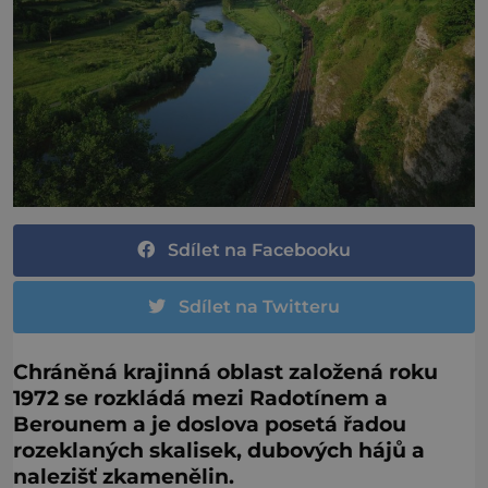
Sdílet na Facebooku
Sdílet na Twitteru
Chráněná krajinná oblast založená roku
1972 se rozkládá mezi Radotínem a
Berounem a je doslova posetá řadou
rozeklaných skalisek, dubových hájů a
nalezišť zkamenělin.