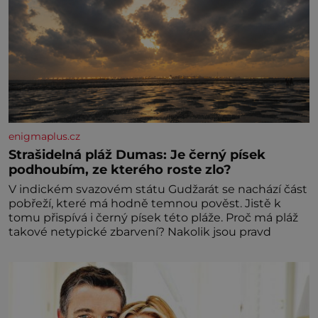
enigmaplus.cz
Strašidelná pláž Dumas: Je černý písek
podhoubím, ze kterého roste zlo?
V indickém svazovém státu Gudžarát se nachází část
pobřeží, které má hodně temnou pověst. Jistě k
tomu přispívá i černý písek této pláže. Proč má pláž
takové netypické zbarvení? Nakolik jsou pravd