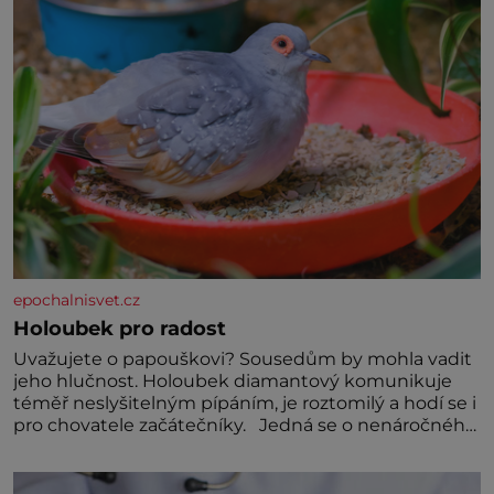
Předškolní věk je
epochalnisvet.cz
Holoubek pro radost
Uvažujete o papouškovi? Sousedům by mohla vadit
jeho hlučnost. Holoubek diamantový komunikuje
téměř neslyšitelným pípáním, je roztomilý a hodí se i
pro chovatele začátečníky. Jedná se o nenáročného
klidného ptáčka, který většinu dne jen posedává.
Hodně času tráví na zemi, kde sbírá zbytky semínek
Jeho domovinou je prakticky celá Austrálie s