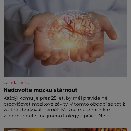
výjimkou pobřežní oblasti.
panidomu.cz
Nedovolte mozku stárnout
Každý, komu je přes 25 let, by měl pravidelně
procvičovat mozkové závity. V tomto období se totiž
začíná zhoršovat paměť. Možná máte problém
vzpomenout si na jméno kolegy z práce. Nebo
marně v paměti lovíte název knížky, kterou jste
nedávno přečetli. Je to opravdu tak, s věkem jako