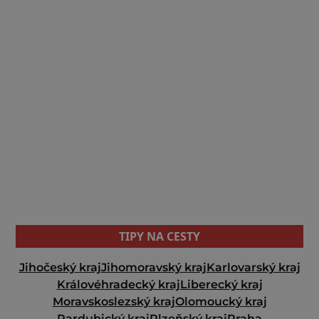
TIPY NA CESTY
Jihočeský kraj
Jihomoravský kraj
Karlovarský kraj
Královéhradecký kraj
Liberecký kraj
Moravskoslezský kraj
Olomoucký kraj
Pardubický kraj
Plzeňský kraj
Praha