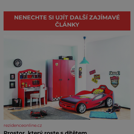
NENECHTE SI UJÍT DALŠÍ ZAJÍMAVÉ
ČLÁNKY
rezidenceonline.cz
Prostor, který roste s dítětem