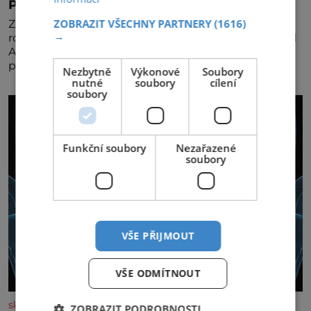
Pravá irská káva
ZOBRAZIT VŠECHNY PARTNERY
(1616)
Za jejího tvůrce je považován Joe Sharidan, když v
→
roce 1943 u letiště irského města Foynes obsluhoval
Američany, kteří kvůli špatnému počasí nemohli
pokračovat v cestě. Povzbudil je tehdy kávou,
Nezbytně
Výkonové
Soubory
nutné
soubory
cílení
soubory
Funkční soubory
Nezařazené
soubory
VŠE PŘIJMOUT
VŠE ODMÍTNOUT
skutecnepribehy.cz
ZOBRAZIT PODROBNOSTI