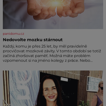
panidomu.cz
Nedovolte mozku stárnout
Každý, komu je přes 25 let, by měl pravidelně
procvičovat mozkové závity. V tomto období se totiž
začíná zhoršovat paměť. Možná máte problém
vzpomenout si na jméno kolegy z práce. Nebo
marně v paměti lovíte název knížky, kterou jste
nedávno přečetli. Je to opravdu tak, s věkem jako
kdyby se paměť rozhodla stávkovat. Cvičte