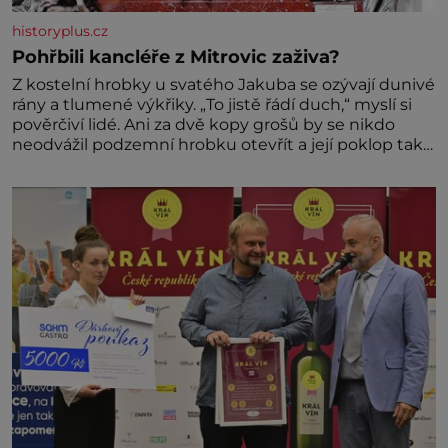
historyplus.cz
Pohřbili kancléře z Mitrovic zaživa?
Z kostelní hrobky u svatého Jakuba se ozývají dunivé
rány a tlumené výkřiky. „To jistě řádí duch,“ myslí si
pověrčiví lidé. Ani za dvě kopy grošů by se nikdo
neodvážil podzemní hrobku otevřít a její poklop tak
raději jen skrápí svěcenou vodou. Za několik dní
divné burácení skutečně ustane. Když o mnoho let
později hrobku