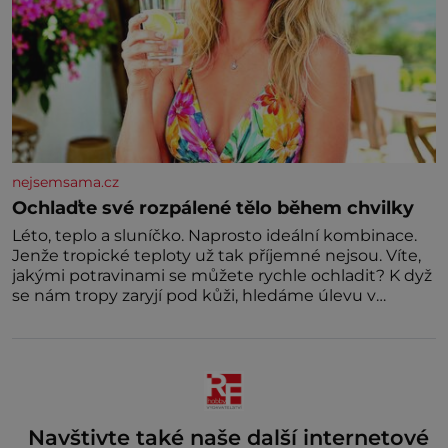
nejsemsama.cz
Ochlaďte své rozpálené tělo během chvilky
Léto, teplo a sluníčko. Naprosto ideální kombinace.
Jenže tropické teploty už tak příjemné nejsou. Víte,
jakými potravinami se můžete rychle ochladit? K dyž
se nám tropy zaryjí pod kůži, hledáme úlevu v
bazénu nebo pomocí klimatizace. Jenže ne vždycky
můžeme být v jejich blízkosti. Nemusíte však zoufat.
Pokud budete mít promyšlený jídelníček, žadné
pařáky si na vás
Navštivte také naše další internetové