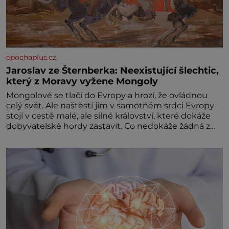
epochaplus.cz
Jaroslav ze Šternberka: Neexistující šlechtic,
který z Moravy vyžene Mongoly
Mongolové se tlačí do Evropy a hrozí, že ovládnou
celý svět. Ale naštěstí jim v samotném srdci Evropy
stojí v cestě malé, ale silné království, které dokáže
dobyvatelské hordy zastavit. Co nedokáže žádná z
asijských říší, co nedokážou Němci – to dokáže český
král. Nebo že by ne? Mongolové od roku 1223
postupují podél Kaspického a Azovského moře,