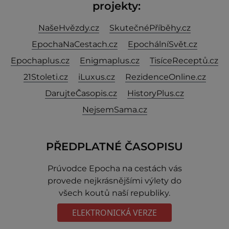
projekty:
NašeHvězdy.cz
SkutečnéPříběhy.cz
EpochaNaCestach.cz
EpochálníSvět.cz
Epochaplus.cz
Enigmaplus.cz
TisíceReceptů.cz
21Stoleti.cz
iLuxus.cz
RezidenceOnline.cz
DarujteČasopis.cz
HistoryPlus.cz
NejsemSama.cz
PŘEDPLATNÉ ČASOPISU
Prúvodce Epocha na cestách vás
provede nejkrásnějšími výlety do
všech koutů naší republiky.
ELEKTRONICKÁ VERZE