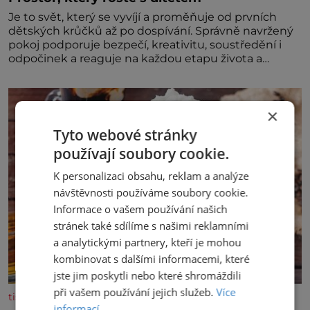
Je to svět, který se vyvíjí a proměňuje od prvních
dětských krůčků až po dospívání. Správně navržený
pokoj podporuje bezpečí, kreativitu, soustředění i
odpočinek a reaguje na každou etapu života a
specifické potřeby dítěte. Pro nejmenší je klíčová
jednoduchost, měkkost a bezpečí, proto by pokoj
miminka měl působit především klidně a útulně.
×
Předškolní věk je
Tyto webové stránky
používají soubory cookie.
K personalizaci obsahu, reklam a analýze
návštěvnosti používáme soubory cookie.
Informace o vašem používání našich
stránek také sdílíme s našimi reklamními
a analytickými partnery, kteří je mohou
kombinovat s dalšími informacemi, které
jste jim poskytli nebo které shromáždili
při vašem používání jejich služeb.
Více
tisicereceptu.cz
informací