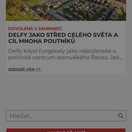
DOVOLENÁ V ZAHRANIČÍ
DELFY JAKO STŘED CELÉHO SVĚTA A
CÍL MNOHA POUTNÍKŮ
Delfy kdysi fungovaly jako náboženské a
politické centrum starověkého Řecka. Jako
jakési hlavní město sjednocovaly stovky
zobrazit více >>
nezávislých městských států, které tvořily
řecký svět. Byly místem, kde nalezli
společnou řeč i tací, již mezi sebou vedli
dlouhé a komplikované spory. Do Delf,
ležících ve Fókidě asi 150 kilometrů
severozápadně od Athén, oblasti ve
středním Řecku, se sjížděli z nejrůznějších