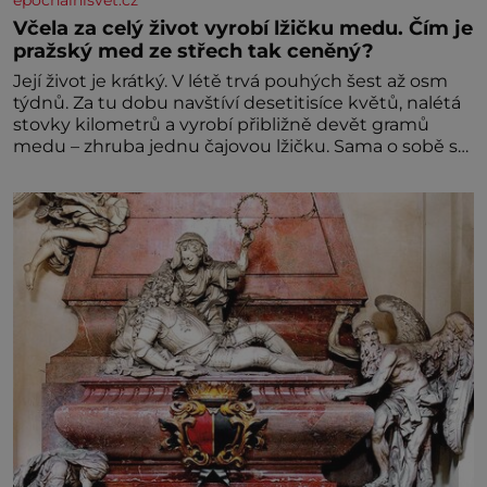
epochalnisvet.cz
Včela za celý život vyrobí lžičku medu. Čím je
pražský med ze střech tak ceněný?
Její život je krátký. V létě trvá pouhých šest až osm
týdnů. Za tu dobu navštíví desetitisíce květů, nalétá
stovky kilometrů a vyrobí přibližně devět gramů
medu – zhruba jednu čajovou lžičku. Sama o sobě se
může zdát bezvýznamná. Teprve když se spojí s
dalšími desítkami tisíc příslušnic svého včelstva,
vznikne jeden z nejdokonalejších organismů