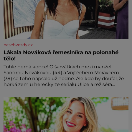
nasehvezdy.cz
Lákala Nováková řemeslníka na polonahé
tělo!
Tohle nemá konce! O šarvátkách mezi manželi
Sandrou Novákovou (44) a Vojtěchem Moravcem
(39) se toho napsalo už hodně. Ale kdo by doufal, že
horká zem u herečky ze seriálu Ulice a režiséra
vychladne,