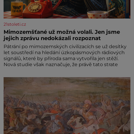
21stoleti.cz
Mimozemšťané už možná volali. Jen jsme
jejich zprávu nedokázali rozpoznat
Pátrání po mimozemských civilizacích se už desítky
let soustředí na hledání úzkopásmových rádiových
signálů, které by příroda sama vytvořila jen stěží.
Nová studie však naznačuje, že právě tato strate