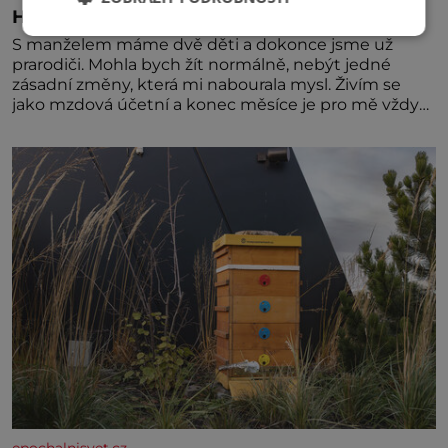
Hlas mě varuje před nebezpečím
S manželem máme dvě děti a dokonce jsme už
prarodiči. Mohla bych žít normálně, nebýt jedné
zásadní změny, která mi nabourala mysl. Živím se
jako mzdová účetní a konec měsíce je pro mě vždy
velice psychicky náročným obdobím. Od té chvíle, co
máme vnoučata, mi dcera čím dál častěji volá o
pomoc, co se hlídání týče. Dalo by se