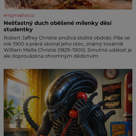
enigmaplus.cz
Nešťastný duch oběšené milenky děsí
studentky
Robert Jaffrey Christie prožívá složité období. Píše se
rok 1900 a právě skonal jeho otec, známý továrník
William Mellis Christie (1829–1900). Smutná událost je
ale doprovázena ohromným dědictvím