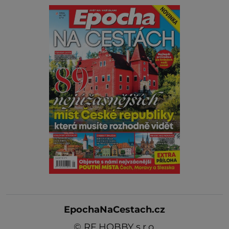
EpochaNaCestach.cz
©
RF HOBBY s.r.o.