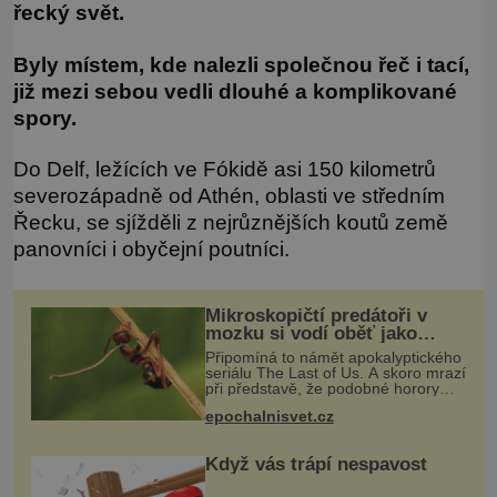
řecký svět.
Byly místem, kde nalezli společnou řeč i tací,
již mezi sebou vedli dlouhé a komplikované
spory.
Do Delf, ležících ve Fókidě asi 150 kilometrů
severozápadně od Athén, oblasti ve středním
Řecku, se sjížděli z nejrůznějších koutů země
panovníci i obyčejní poutníci.
Mikroskopičtí predátoři v
mozku si vodí oběť jako
loutku
Připomíná to námět apokalyptického
seriálu The Last of Us. A skoro mrazí
při představě, že podobné horory
probíhají v přírodě běžně – s tím
epochalnisvet.cz
rozdílem, že nejde pouze o infekce
parazitickou houbou a že
Když vás trápí nespavost