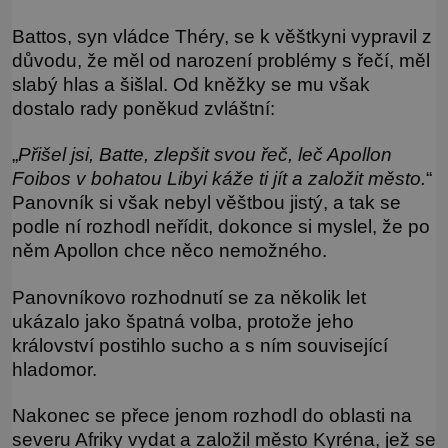
Battos, syn vládce Théry, se k věštkyni vypravil z
důvodu, že měl od narození problémy s řečí, měl
slabý hlas a šišlal. Od kněžky se mu však
dostalo rady poněkud zvláštní:
„
Přišel jsi, Batte, zlepšit svou řeč, leč Apollon
Foibos v bohatou Libyi káže ti jít a založit město.
“
Panovník si však nebyl věštbou jistý, a tak se
podle ní rozhodl neřídit, dokonce si myslel, že po
něm Apollon chce něco nemožného.
Panovníkovo rozhodnutí se za několik let
ukázalo jako špatná volba, protože jeho
království postihlo sucho a s ním související
hladomor.
Nakonec se přece jenom rozhodl do oblasti na
severu Afriky vydat a založil město Kyréna, jež se