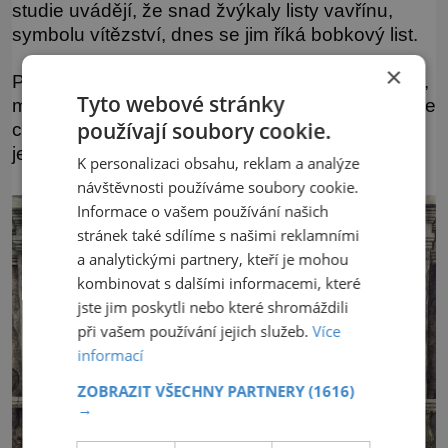
studie uvádějí, že snad žvýkaly listy vavřínu,
symbolu vítězství, dnes se jim říká bobkový list.
×
Předtím, než mohla Pýthie pronést svá proroctví,
Tyto webové stránky
musela se očistit v Kastalském prameni a poté se
používají soubory cookie.
celá ponořit do kouře z vavřínových listů a
ječmenné mouky.
K personalizaci obsahu, reklam a analýze
návštěvnosti používáme soubory cookie.
Informace o vašem používání našich
stránek také sdílíme s našimi reklamními
a analytickými partnery, kteří je mohou
kombinovat s dalšími informacemi, které
jste jim poskytli nebo které shromáždili
při vašem používání jejich služeb.
Více
informací
ZOBRAZIT VŠECHNY PARTNERY
(1616)
→