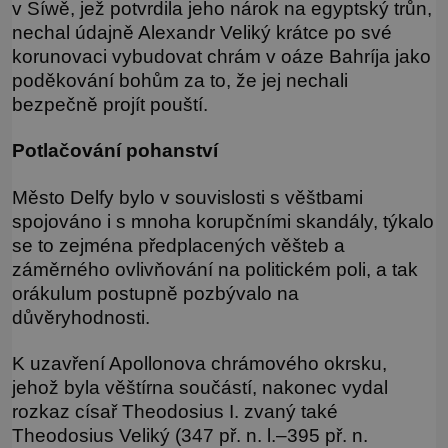
v Síwě, jež potvrdila jeho nárok na egyptský trůn,
nechal údajně Alexandr Veliký krátce po své
korunovaci vybudovat chrám v oáze Bahríja jako
poděkování bohům za to, že jej nechali
bezpečně projít pouští.
Potlačování pohanství
Město Delfy bylo v souvislosti s věštbami
spojováno i s mnoha korupčními skandály, týkalo
se to zejména předplacených věšteb a
záměrného ovlivňování na politickém poli, a tak
orákulum postupně pozbývalo na
důvěryhodnosti.
K uzavření Apollonova chrámového okrsku,
jehož byla věštírna součástí, nakonec vydal
rozkaz císař Theodosius I. zvaný také
Theodosius Veliký (347 př. n. l.–395 př. n.