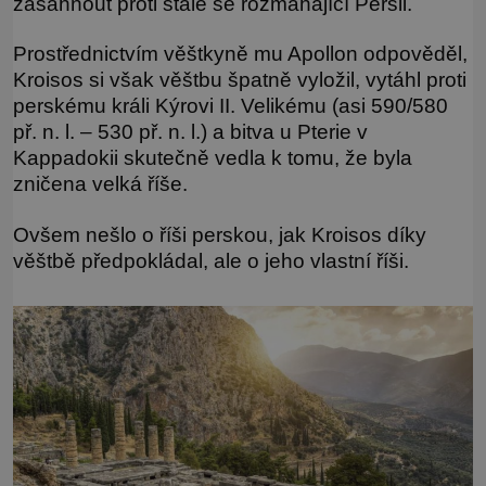
zasáhnout proti stále se rozmáhající Persii.
Prostřednictvím věštkyně mu Apollon odpověděl,
Kroisos si však věštbu špatně vyložil, vytáhl proti
perskému králi Kýrovi II. Velikému (asi 590/580
př. n. l. – 530 př. n. l.) a bitva u Pterie v
Kappadokii skutečně vedla k tomu, že byla
zničena velká říše.
Ovšem nešlo o říši perskou, jak Kroisos díky
věštbě předpokládal, ale o jeho vlastní říši.