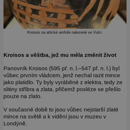
Kroisos na attické amfoře nalezené ve Vulci.
Kroisos a věštba, jež mu měla změnit život
Panovník Kroisos (595 př. n. l.–547 př. n. l.) byl
vůbec prvním vládcem, jenž nechal razit mince
jako platidlo. Ty byly vyráběné z elektra, tedy ze
slitiny stříbra a zlata, přičemž posléze se přešlo
pouze na zlato.
V současné době to jsou vůbec nejstarší zlaté
mince na světě a k vidění jsou v muzeu v
Londýně.