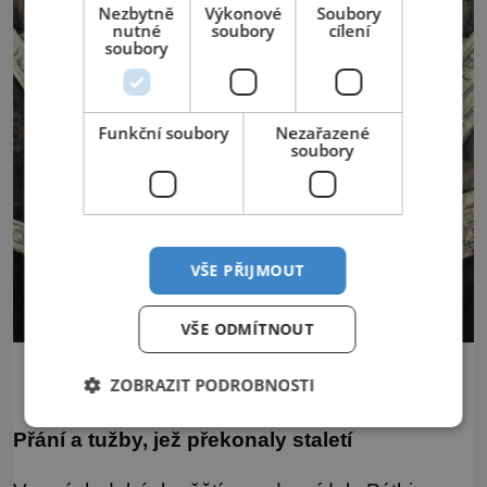
Nezbytně
Výkonové
Soubory
nutné
soubory
cílení
soubory
Funkční soubory
Nezařazené
soubory
VŠE PŘIJMOUT
VŠE ODMÍTNOUT
Lybijská sibyla od Michelangela.
ZOBRAZIT PODROBNOSTI
Přání a tužby, jež překonaly staletí