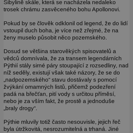
Sibylině skále, která se nacházela nedaleko
trosek chrámu zasvěceného bohu Apollonovi.
Pokud by se člověk odklonil od legend, že do lidí
vstoupil duch boha, je více než zřejmé, že na
ženy muselo působit něco pozemského.
Dosud se většina starověkých spisovatelů a
vědců domnívala, že za transem legendárních
Pýthií stály sirné páry stoupající z rozsedliny, nad
níž seděly, existují však také názory, že se do
„nadpozemského“ stavu dostávaly s pomocí
žvýkání omamných listů, přičemž podezření
padá na břečťan, pití vody s určitou příměsí,
nebo je za vším fakt, že prostě a jednoduše
„braly drogy“.
Pýthie mluvily totiž často nesouvisle, jejich řeč
byla útržkovitá, nesrozumitelná a trhaná. Jiné