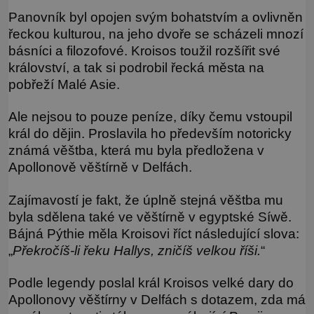
Panovník byl opojen svým bohatstvím a ovlivněn
řeckou kulturou, na jeho dvoře se scházeli mnozí
básníci a filozofové. Kroisos toužil rozšířit své
království, a tak si podrobil řecká města na
pobřeží Malé Asie.
Ale nejsou to pouze peníze, díky čemu vstoupil
král do dějin. Proslavila ho především notoricky
známá věštba, která mu byla předložena v
Apollonově věštírně v Delfách.
Zajímavostí je fakt, že úplně stejná věštba mu
byla sdělena také ve věštírně v egyptské Síwě.
Bájná Pýthie měla Kroisovi říct následující slova:
„
Překročíš-li řeku Hallys, zničíš velkou říši.
“
Podle legendy poslal král Kroisos velké dary do
Apollonovy věštírny v Delfách s dotazem, zda má