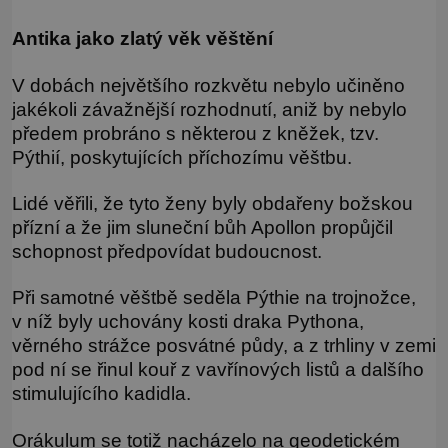
Antika jako zlatý věk věštění
V dobách největšího rozkvětu nebylo učiněno
jakékoli závažnější rozhodnutí, aniž by nebylo
předem probráno s některou z kněžek, tzv.
Pýthií, poskytujících příchozímu věštbu.
Lidé věřili, že tyto ženy byly obdařeny božskou
přízní a že jim sluneční bůh Apollon propůjčil
schopnost předpovídat budoucnost.
Při samotné věštbě seděla Pýthie na trojnožce,
v níž byly uchovány kosti draka Pythona,
věrného strážce posvátné půdy, a z trhliny v zemi
pod ní se řinul kouř z vavřínových listů a dalšího
stimulujícího kadidla.
Orákulum se totiž nacházelo na geodetickém