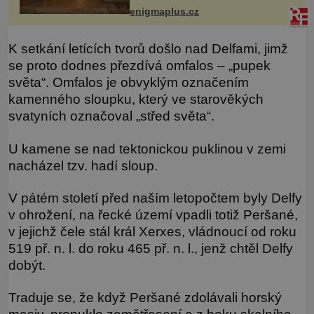
námořníků v bouřích. Pak ale
enigmaplus.cz
přichází rok 1087 a klidné místo se
měn
K setkání letících tvorů došlo nad Delfami, jimž
se proto dodnes přezdívá omfalos – „pupek
světa“. Omfalos je obvyklým označením
kamenného sloupku, který ve starověkých
svatyních označoval „střed světa“.
U kamene se nad tektonickou puklinou v zemi
nacházel tzv. hadí sloup.
V pátém století před naším letopočtem byly Delfy
v ohrožení, na řecké území vpadli totiž Peršané,
v jejichž čele stál král Xerxes, vládnoucí od roku
519 př. n. l. do roku 465 př. n. l., jenž chtěl Delfy
dobýt.
Traduje se, že když Peršané zdolávali horský