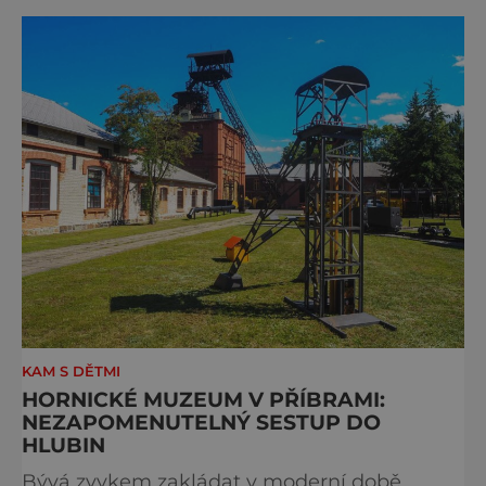
obnovit v 19. a 20. století neměly dlouhého
trvání. Podle odhadů ale důl Jeroným za
celou svou historii poskytl 500 až 700 tun
cínu. Horník
KAM S DĚTMI
HORNICKÉ MUZEUM V PŘÍBRAMI:
NEZAPOMENUTELNÝ SESTUP DO
HLUBIN
Bývá zvykem zakládat v moderní době