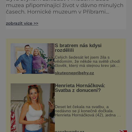
muzea připomínající život v dávno minulých
časech. Hornické muzeum v Příbrami
postupovalo jinak. Bylo totiž založeno už na
zobrazit více >>
sklonku 19. století. V té době už totiž
existovaly jak rozsáhlé mineralogické sbírky
zdejšího horního závodu, tak exponáty
příbramského Krajinského muzea zahrnující
S bratrem nás kdysi
památky na středověké i modernější doby.
rozdělili
Sto tisíc lidí ve štolách K s
Celých šedesát let jsem žila s
vědomím, že někde na světě chodí
člověk, který má stejnou krev jako
já. Jen jsem si už nedovedla
skutecnepribehy.cz
vybavit jeho tvář. Byli jsme ještě
malí, když jsme s mým o šest let
mlad
Henrieta Hornáčková:
Svatba z donucení?
Deset let čekala na svatbu, a
nedávno se jí konečně dočkala.
Henrieta Hornáčková (42), jedna z
hvězd seriálu Ulice, je vdanou paní.
Její slavný den má podle mnohých
dost hořkou příchuť. Její partner J
nasehvezdy.cz