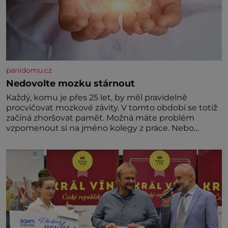
panidomu.cz
Nedovolte mozku stárnout
Každý, komu je přes 25 let, by měl pravidelně
procvičovat mozkové závity. V tomto období se totiž
začíná zhoršovat paměť. Možná máte problém
vzpomenout si na jméno kolegy z práce. Nebo
marně v paměti lovíte název knížky, kterou jste
nedávno přečetli. Je to opravdu tak, s věkem jako
kdyby se paměť rozhodla stávkovat. Cvičte