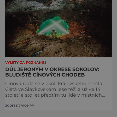
VÝLETY ZA POZNÁNÍM
DŮL JERONÝM V OKRESE SOKOLOV:
BLUDIŠTĚ CÍNOVÝCH CHODEB
Cínová ruda se v okolí královského města
Čistá ve Slavkovském lese těžila už ve 14.
století a sto let předtím tu lidé v místních
potocích cín rýžovali. Postupně se však
zobrazit více >>
ukázalo, že vydatnost ložisek není zase tak
obrovská, těžba stagnovala a ani pokusy ji