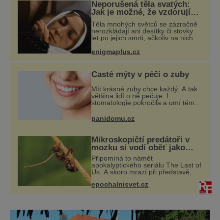
Neporušená těla svatých:
Jak je možné, že vzdorují
času?
Těla mnohých světců se zázračně
nerozkládají ani desítky či stovky
let po jejich smrti, ačkoliv na nich
často nebylo provedeno
enigmaplus.cz
balzamování či jiné pokusy o
konzervaci. Neporušené ostatky
bývají považo
Časté mýty v péči o zuby
Mít krásné zuby chce každý. A tak
většina lidí o ně pečuje. I
stomatologie pokročila a umí téměř
zázraky. Přesto se některé mýty,
které se tradují, nedaří vyvrátit.
panidomu.cz
Které? Večer místo čištění s
Mikroskopičtí predátoři v
mozku si vodí oběť jako
loutku
Připomíná to námět
apokalyptického seriálu The Last of
Us. A skoro mrazí při představě, že
podobné horory probíhají v přírodě
epochalnisvet.cz
běžně – s tím rozdílem, že nejde
pouze o infekce parazitickou
houbou a že