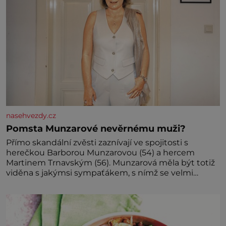
nasehvezdy.cz
Pomsta Munzarové nevěrnému muži?
Přímo skandální zvěsti zaznívají ve spojitosti s
herečkou Barborou Munzarovou (54) a hercem
Martinem Trnavským (56). Munzarová měla být totiž
viděna s jakýmsi sympaťákem, s nímž se velmi
družně, až d