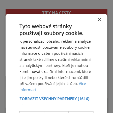
TIPY NA CESTY
×
Jihočeský kraj
Jihomoravský kraj
Karlovarský kraj
Tyto webové stránky
Královéhradecký kraj
Liberecký kraj
používají soubory cookie.
Moravskoslezský kraj
Olomoucký kraj
K personalizaci obsahu, reklam a analýze
Pardubický kraj
Plzeňský kraj
Praha
návštěvnosti používáme soubory cookie.
Středočeský kraj
Ústecký kraj
Vysočina
Informace o vašem používání našich
Zlínský kraj
stránek také sdílíme s našimi reklamními
reklama
a analytickými partnery, kteří je mohou
kombinovat s dalšími informacemi, které
jste jim poskytli nebo které shromáždili
při vašem používání jejich služeb.
Více
informací
ZOBRAZIT VŠECHNY PARTNERY
(1616)
→