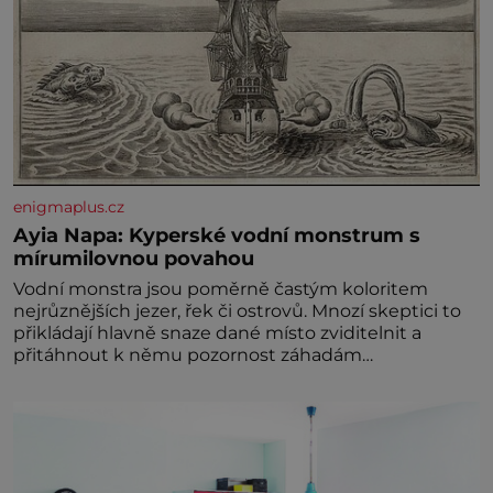
enigmaplus.cz
Ayia Napa: Kyperské vodní monstrum s
mírumilovnou povahou
Vodní monstra jsou poměrně častým koloritem
nejrůznějších jezer, řek či ostrovů. Mnozí skeptici to
přikládají hlavně snaze dané místo zviditelnit a
přitáhnout k němu pozornost záhadám
nakloněných turi