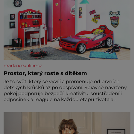
rezidenceonline.cz
Prostor, který roste s dítětem
Je to svět, který se vyvíjí a proměňuje od prvních
dětských krůčků až po dospívání. Správně navržený
pokoj podporuje bezpečí, kreativitu, soustředění i
odpočinek a reaguje na každou etapu života a
specifické potřeby dítěte. Pro nejmenší je klíčová
jednoduchost, měkkost a bezpečí, proto by pokoj
miminka měl působit především klidně a útulně.
Předškolní věk je