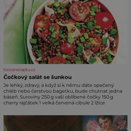
tisicereceptu.cz
Čočkový salát se šunkou
Je lehký, zdravý, a když si k němu dáte opečený
chléb nebo čerstvou bagetku, bude chutnat jedna
báseň. Suroviny 250 g vaší oblíbené čočky 150 g
cherry rajčátek 1 velká červená cibule 2 lžíce