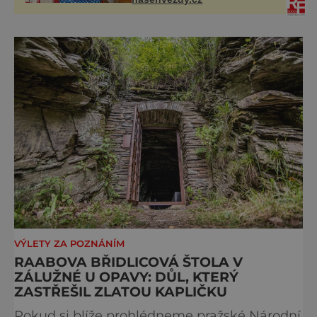
VÝLETY ZA POZNÁNÍM
RAABOVA BŘIDLICOVÁ ŠTOLA V
ZÁLUŽNÉ U OPAVY: DŮL, KTERÝ
ZASTŘEŠIL ZLATOU KAPLIČKU
Pokud si blíže prohlédneme pražské Národní