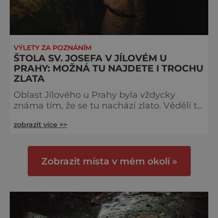
VÝLETY ZA POZNÁNÍM
ŠTOLA SV. JOSEFA V JÍLOVÉM U
PRAHY: MOŽNÁ TU NAJDETE I TROCHU
ZLATA
Oblast Jílového u Prahy byla vždycky
známa tím, že se tu nachází zlato. Věděli to
už ve 14. století, když tu otevřeli důl sv.
zobrazit více >>
Josefa. Štolu pak najdeme zakreslenou i na
důlních plánech z roku 1730, i když nikde
se nedočteme o tom, kolik zlata tu naši
předkové vlastně nakutali. Víme jen to, že
Zobrazit místa v mém okolí »
vytěženou zlatou rudu dopravovali pomocí
povozů na pravý břeh Sázavy, kde stály
rudné mlýny a kde se tak