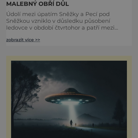
MALEBNÝ OBŘÍ DŮL
Údolí mezi úpatím Sněžky a Pecí pod
Sněžkou vzniklo v důsledku působení
ledovce v období čtvrtohor a patří mezi
nejkrásnější a zároveň přírodně nejcennější
zobrazit více >>
místa v Krkonoších. Až sto metrů silný
ledovec tu údolí vymodeloval do tvaru
písmene U. V minulosti se Obří důl už v 15.
století stal místem těžby barevných kovů,
třeba železa, mědi či arzénu, ostatně u
bývalé boudy Kovárna je dodnes stejnoj