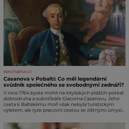
epochaplus.cz
Casanova v Pobaltí: Co měl legendární
svůdník společného se svobodnými zednáři?
V roce 1764 byste mohli na lotyšských plážích potkat
dobrodruha a sukničkáře Giacoma Casanovu. Jeho
cesta k Baltskému moři však nebyla turistickým
výletem, ale ryze pracovní cestou se zištnými úmysly.
Jaký cíl Casanova sledoval, když se například
procházel uličkami lotyšské Rigy? Casanova v Pobaltí
kontaktoval tamní zednářské lóže. Nebyl v této