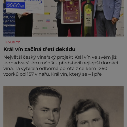
iluxus.cz
Král vín začíná třetí dekádu
Největší český vinařský projekt Král vín ve svém již
jednadvacátém ročníku představil nejlepší domácí
vína. Ta vybírala odborná porota z celkem 1260
vzorků od 157 vinařů. Král vín, který se – i pře