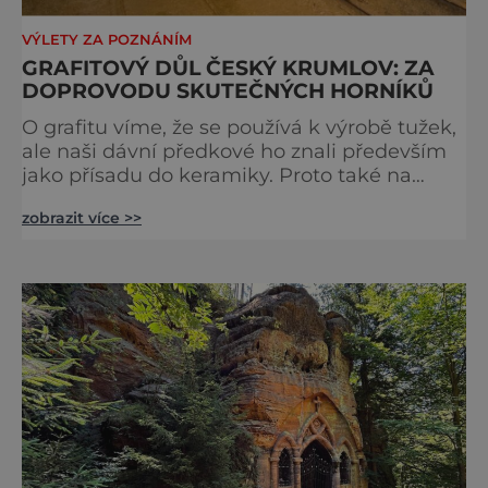
VÝLETY ZA POZNÁNÍM
GRAFITOVÝ DŮL ČESKÝ KRUMLOV: ZA
DOPROVODU SKUTEČNÝCH HORNÍKŮ
O grafitu víme, že se používá k výrobě tužek,
ale naši dávní předkové ho znali především
jako přísadu do keramiky. Proto také na
Českokrumlovsku kvalitní grafit těžili už
zobrazit více >>
Keltové a po nich se v tom pokračovalo i
v dalších staletích. Posledním z otevřených
dolů byl v 70. letech minulého století
Městský vrch spojený překopem
s nedalekým dolem Lazec. A právě v těchto
místech je dnes otevřena unikát