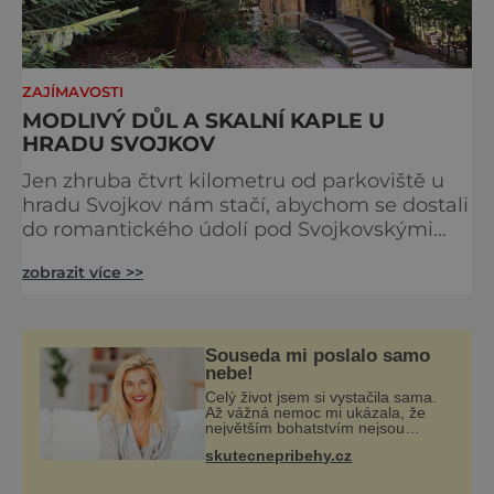
ZAJÍMAVOSTI
MODLIVÝ DŮL A SKALNÍ KAPLE U
HRADU SVOJKOV
Jen zhruba čtvrt kilometru od parkoviště u
hradu Svojkov nám stačí, abychom se dostali
do romantického údolí pod Svojkovskými
skalami, kterému se říká Modlivý důl. Je
zobrazit více >>
dlouhé 550 metrů. Kdysi se jmenovalo
Smolný důl podle uhlířů, kteří tu sídlili a
kromě výroby dřevěného uhlí se věnovali i
vaření kolomazi. K údolí se váže řada pověstí,
Souseda mi poslalo samo
třeba ta o smrti rytíře Jaroslava ze Svojkova a
nebe!
jeho vyvolené
Celý život jsem si vystačila sama.
Až vážná nemoc mi ukázala, že
největším bohatstvím nejsou
peníze ani vlastní byt, ale člověk,
skutecnepribehy.cz
který je ochotný podat pomocnou
ruku. Vždycky jsem byla spíš
samotářka.