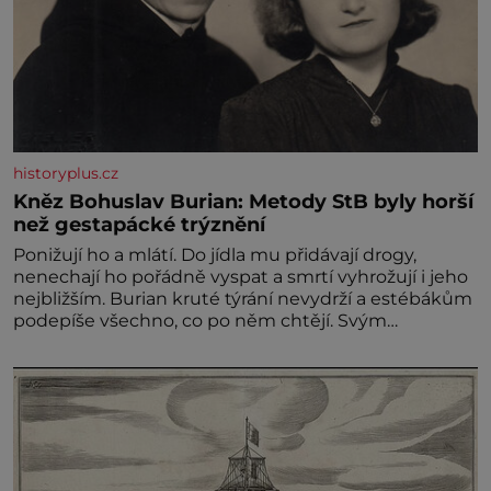
historyplus.cz
Kněz Bohuslav Burian: Metody StB byly horší
než gestapácké trýznění
Ponižují ho a mlátí. Do jídla mu přidávají drogy,
nenechají ho pořádně vyspat a smrtí vyhrožují i jeho
nejbližším. Burian kruté týrání nevydrží a estébákům
podepíše všechno, co po něm chtějí. Svým
podpisem jim potvrdí také to, že na něj během
výslechů nikdo nevyvíjel fyzický ani psychický nátlak.
Syn brněnského řezníka chce být knězem a