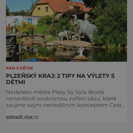
KAM S DĚTMI
PLZEŇSKÝ KRAJ: 2 TIPY NA VÝLETY S
DĚTMI
Nedaleko města Plasy by byla škoda
nenavštívit soukromou zvířecí oázu, která
zaujme svým netradičním konceptem Cesty
kolem světa. V rámci Zoo Plasy (viz úvodní
zobrazit více >>
foto) se majitelé snaží propojit zábavu s
aktivním odpočinkem a vzděláváním.
Největším zdejším lákadlem jsou ovšem