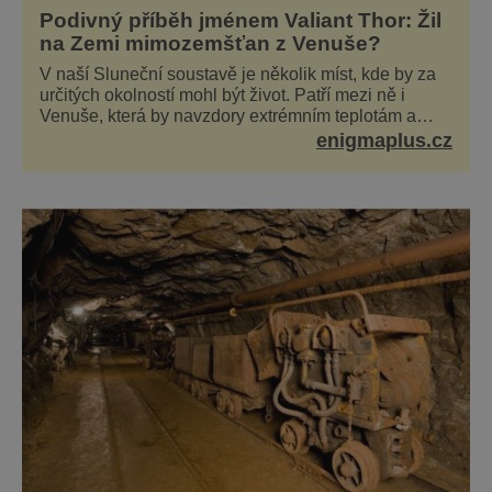
Podivný příběh jménem Valiant Thor: Žil
na Zemi mimozemšťan z Venuše?
V naší Sluneční soustavě je několik míst, kde by za
určitých okolností mohl být život. Patří mezi ně i
Venuše, která by navzdory extrémním teplotám a
smrtícímu složení atmosféry teoreticky mohla ukrývat
enigmaplus.cz
životní formy. Potvrzovat to má i podivný příběh muže
jménem Valiant Thor. Opravdu šlo o mimozem