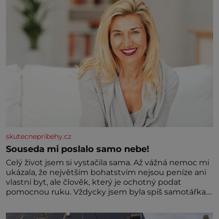
oblasti žádným nováčkem, protože do zednářské
skutecnepribehy.cz
Souseda mi poslalo samo nebe!
Celý život jsem si vystačila sama. Až vážná nemoc mi
ukázala, že největším bohatstvím nejsou peníze ani
vlastní byt, ale člověk, který je ochotný podat
pomocnou ruku. Vždycky jsem byla spíš samotářka.
Nepotřebovala jsem kolem sebe partu kamarádek
ani partnera. Stačily mi knihy, práce a hlavně klid.