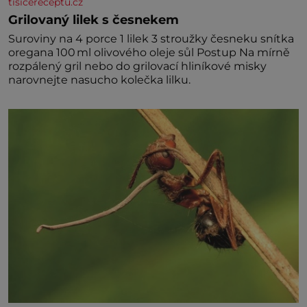
tisicereceptu.cz
Grilovaný lilek s česnekem
Suroviny na 4 porce 1 lilek 3 stroužky česneku snítka
oregana 100 ml olivového oleje sůl Postup Na mírně
rozpálený gril nebo do grilovací hliníkové misky
narovnejte nasucho kolečka lilku.