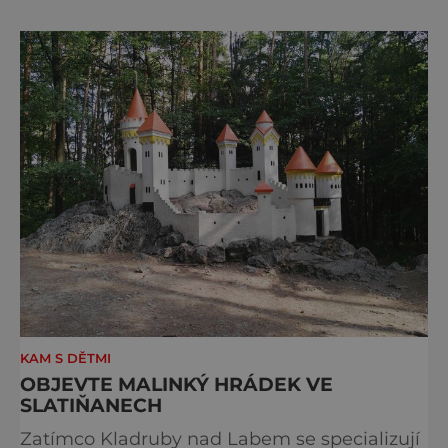
A stojí za to je zažít na vlastní kůži.
S norimberským Christkindlesmarktem se
drážďanské vánoční trhy každoročně
přetahují o pozici nejnavštěvovanějších t
KAM S DĚTMI
OBJEVTE MALINKÝ HRÁDEK VE
SLATIŇANECH
Zatímco Kladruby nad Labem se specializují