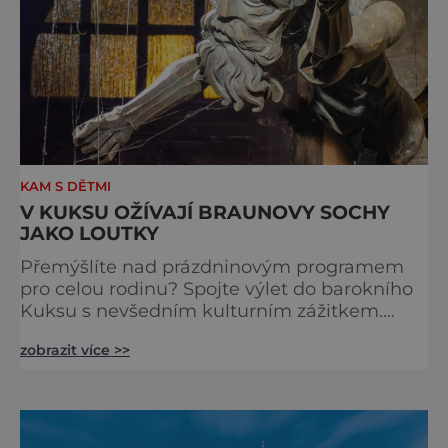
KAM S DĚTMI
V KUKSU OŽÍVAJÍ BRAUNOVY SOCHY
JAKO LOUTKY
Přemýšlíte nad prázdninovým programem
pro celou rodinu? Spojte výlet do barokního
Kuksu s nevšedním kulturním zážitkem.
Galerie loutek Kuks v historickém
zobrazit více >>
Comoedien-Hausu zve na stálou expozici
Braunova socha loutkou. Jde o unikátní
cyklus soch-loutek inspirovaných sochami
Matyáše Bernarda Brauna nejen z Kuksu.
Výstava Braunova socha loutkou představuje