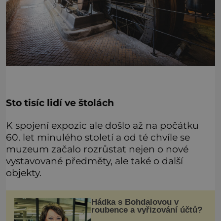
Sto tisíc lidí ve štolách
K spojení expozic ale došlo až na počátku
60. let minulého století a od té chvíle se
muzeum začalo rozrůstat nejen o nové
vystavované předměty, ale také o další
objekty.
Hádka s Bohdalovou v
roubence a vyřizování účtů?