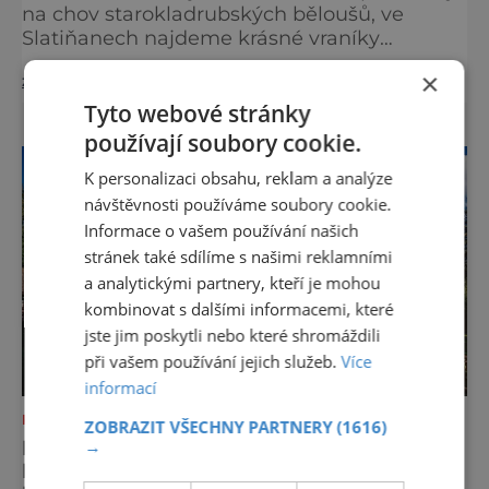
na chov starokladrubských běloušů, ve
Slatiňanech najdeme krásné vraníky
stejného plemene. V hipologickém muzeu v
×
zobrazit více >>
budově zámku se dozvíte více o chovu
těchto koní, jsou tu vystaveny významné
Tyto webové stránky
obrazy s koňskými motivy, sedla a postroje,
používají soubory cookie.
některé exponáty připomínají využití koní ve
K personalizaci obsahu, reklam a analýze
vojenství, dopravě, honech či dostizích.
návštěvnosti používáme soubory cookie.
[caption id="attachment_74515
Informace o vašem používání našich
stránek také sdílíme s našimi reklamními
a analytickými partnery, kteří je mohou
kombinovat s dalšími informacemi, které
jste jim poskytli nebo které shromáždili
při vašem používání jejich služeb.
Více
informací
KAM S DĚTMI
ZOBRAZIT VŠECHNY PARTNERY
(1616)
KDE PIVO VONÍ PO SLADU, JÍDLO PO
→
BABIČCE A KRAJINA PO