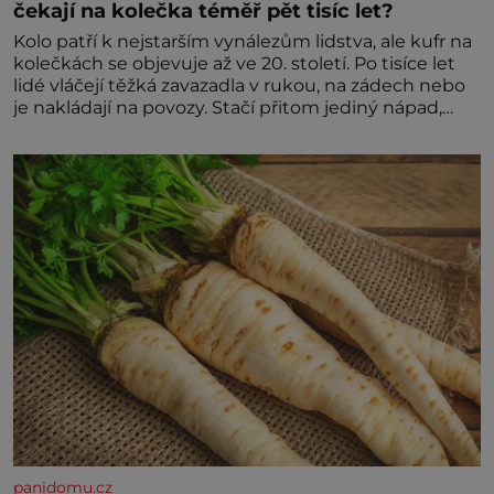
čekají na kolečka téměř pět tisíc let?
Kolo patří k nejstarším vynálezům lidstva, ale kufr na
kolečkách se objevuje až ve 20. století. Po tisíce let
lidé vláčejí těžká zavazadla v rukou, na zádech nebo
je nakládají na povozy. Stačí přitom jediný nápad,
připevnit ke kufru kolečka. Jenže právě ten nikdo
dlouho nedostane. Až jednou se na letišti ozve věta,
která změní
panidomu.cz