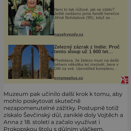
Není to tak růžové, jak se zdálo?
Ještě nedávno jsme fandili herečce
Jiřině Bohdalové (95), když se
povídalo, že snad tráví léto na své
roubené chalupě v Českém ráji s
přítelem, slovenským podnikatele
nasehvezdy.cz
Železný zázrak z Indie: Proč
tento sloup už 1 600 let
nezná rez?
Představa, že železo musí na dešti
během několika let zrezivět, bere v
Dillí za své. Uprostřed komplexu
Qutb stojí více než sedm metrů
vysoký železný sloup, který už
enigmaplus.cz
přibližně 1 600 let odolává počasí
Muzeum pak učinilo další krok k tomu, aby
mohlo poskytovat skutečně
nezapomenutelné zážitky. Postupně totiž
získalo Ševčinský důl, zaniklé doly Vojtěch a
Anna z 18. století a začalo využívat i
Prokopskou štolu s důlním vláčkem.