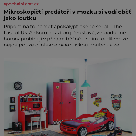
epochalnisvet.cz
Mikroskopičtí predátoři v mozku si vodí oběť
jako loutku
Připomíná to námět apokalyptického seriálu The
Last of Us. A skoro mrazí při představě, že podobné
horory probíhají v přírodě běžně – s tím rozdílem, že
nejde pouze o infekce parazitickou houbou a že
predátor dokáže ovládat jen vývojově nesrovnatelně
jednodušší živočichy, než je člověk. Najít skutečné
zombie není nic nemožného ani v naší přírodě.