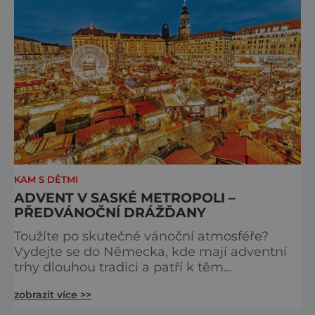
padesát autorských loutek řezbáře a scénog
KAM S DĚTMI
ADVENT V SASKÉ METROPOLI –
PŘEDVÁNOČNÍ DRÁŽĎANY
Toužíte po skutečné vánoční atmosféře?
Vydejte se do Německa, kde mají adventní
trhy dlouhou tradici a patří k těm
nejpůvabnějším v Evropě. Ty nejbližší
zobrazit více >>
českým hranicím najdete v Drážďanech –
začínají 26. 11. 2025 a potrvají do 24. 12. 2025.