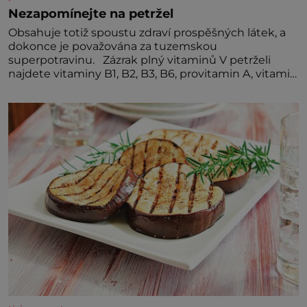
Nezapomínejte na petržel
Obsahuje totiž spoustu zdraví prospěšných látek, a
dokonce je považována za tuzemskou
superpotravinu. Zázrak plný vitaminů V petrželi
najdete vitaminy B1, B2, B3, B6, provitamin A, vitamin
E a velké množství vitamínu C (nejvíce ho má nať,
dokonce třikrát více než pomeranč, v kořeni je také,
ale je ho desetkrát méně), a kyselinu listovou. Ale