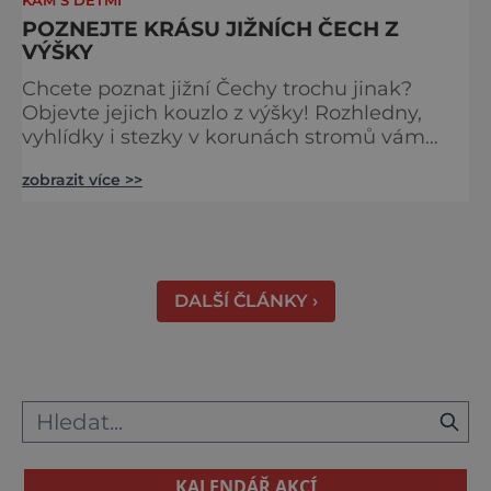
KAM S DĚTMI
POZNEJTE KRÁSU JIŽNÍCH ČECH Z
VÝŠKY
Chcete poznat jižní Čechy trochu jinak?
Objevte jejich kouzlo z výšky! Rozhledny,
vyhlídky i stezky v korunách stromů vám
nabídnou dechberoucí pohledy na řeky, lesy,
zobrazit více >>
města i Alpy v dálce. Ptačí pozorovatelna
Vrbenské rybníky Začněte třeba na Stezce
korunami stromů Lipno, kde se projdete ve
výšce 40 metrů s výhledy na šu
DALŠÍ ČLÁNKY ›
KALENDÁŘ AKCÍ