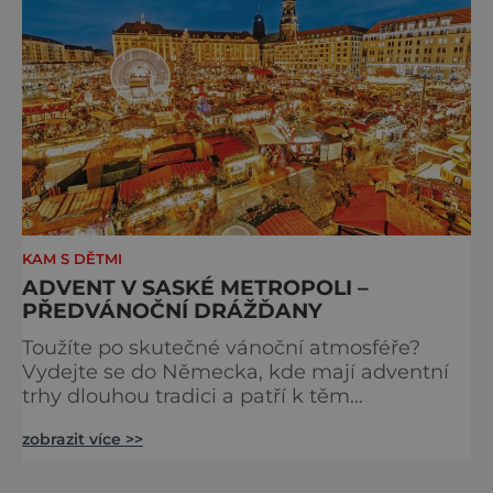
KAM S DĚTMI
ADVENT V SASKÉ METROPOLI –
PŘEDVÁNOČNÍ DRÁŽĎANY
Toužíte po skutečné vánoční atmosféře?
Vydejte se do Německa, kde mají adventní
trhy dlouhou tradici a patří k těm
nejpůvabnějším v Evropě. Ty nejbližší
zobrazit více >>
českým hranicím najdete v Drážďanech –
začínají 26. 11. 2025 a potrvají do 24. 12. 2025.
A stojí za to je zažít na vlastní kůži.