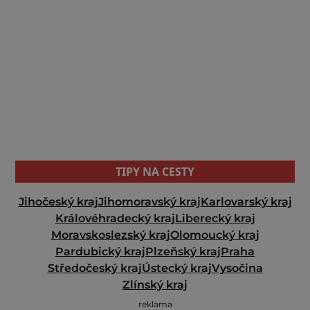
TIPY NA CESTY
Jihočeský kraj
Jihomoravský kraj
Karlovarský kraj
Královéhradecký kraj
Liberecký kraj
Moravskoslezský kraj
Olomoucký kraj
Pardubický kraj
Plzeňský kraj
Praha
Středočeský kraj
Ústecký kraj
Vysočina
Zlínský kraj
reklama