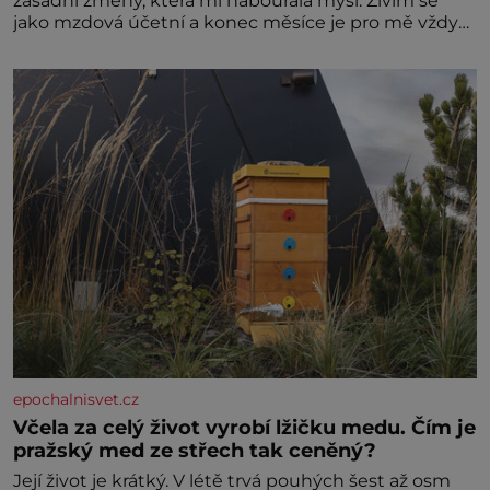
zásadní změny, která mi nabourala mysl. Živím se
jako mzdová účetní a konec měsíce je pro mě vždy
velice psychicky náročným obdobím. Od té chvíle, co
máme vnoučata, mi dcera čím dál častěji volá o
pomoc, co se hlídání týče. Dalo by se
epochalnisvet.cz
Včela za celý život vyrobí lžičku medu. Čím je
pražský med ze střech tak ceněný?
Její život je krátký. V létě trvá pouhých šest až osm