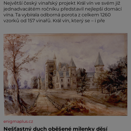
Největší český vinařský projekt Král vín ve svém již
jednadvacátém ročníku představil nejlepší domácí
vína. Ta vybírala odborná porota z celkem 1260
vzorků od 157 vinařů. Král vín, který se – i pře
enigmaplus.cz
Nešťastný duch oběšené milenky děsí