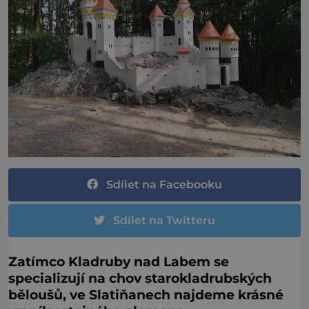
Sdílet na Facebooku
Sdílet na Twitteru
Zatímco Kladruby nad Labem se
specializují na chov starokladrubských
běloušů, ve Slatiňanech
najdeme krásné