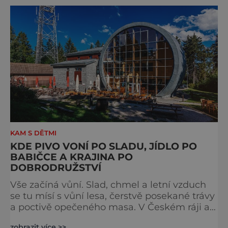
S norimberským Christkindlesmarktem se
drážďanské vánoční trhy každoročně
přetahují o pozici nejnavštěvovanějších t
KAM S DĚTMI
KDE PIVO VONÍ PO SLADU, JÍDLO PO
BABIČCE A KRAJINA PO
DOBRODRUŽSTVÍ
Vše začíná vůní. Slad, chmel a letní vzduch
se tu mísí s vůní lesa, čerstvě posekané trávy
a poctivě opečeného masa. V Českém ráji a
na Liberecku se léto nepočítá na dny, ale na
zobrazit více >>