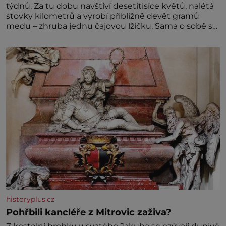
týdnů. Za tu dobu navštíví desetitisíce květů, nalétá
stovky kilometrů a vyrobí přibližně devět gramů
medu – zhruba jednu čajovou lžičku. Sama o sobě se
může zdát bezvýznamná. Teprve když se spojí s
dalšími desítkami tisíc příslušnic svého včelstva,
vznikne jeden z nejdokonalejších organismů
historyplus.cz
Pohřbili kancléře z Mitrovic zaživa?