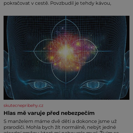
pokračovat v cestě. Povzbudil je tehdy kávou,
skutecnepribehy.cz
Hlas mě varuje před nebezpečím
S manželem máme dvě děti a dokonce jsme už
prarodiči. Mohla bych žít normálně, nebýt jedné