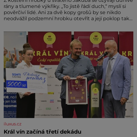
Z kostelní hrobky u svatého Jakuba se ozývají dunivé
rány a tlumené výkřiky. „To jistě řádí duch,“ myslí si
pověrčiví lidé. Ani za dvě kopy grošů by se nikdo
neodvážil podzemní hrobku otevřít a její poklop tak
raději jen skrápí svěcenou vodou. Za několik dní
divné burácení skutečně ustane. Když o mnoho let
později hrobku
iluxus.cz
Král vín začíná třetí dekádu