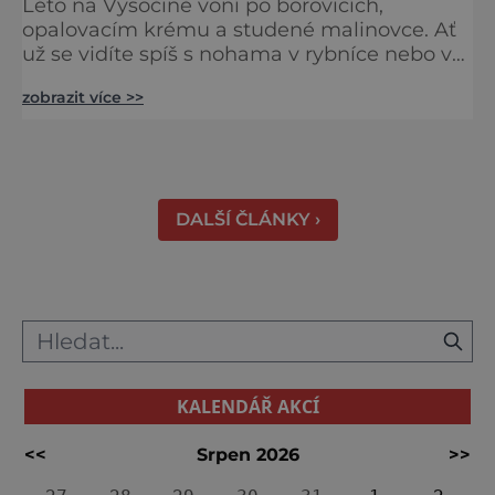
Léto na Vysočině voní po borovicích,
opalovacím krému a studené malinovce. Ať
už se vidíte spíš s nohama v rybníce nebo v
proudu skluzavky, Vysočina nabízí obojí.
zobrazit více >>
Není to totiž jen kraj kopců a lesů, ale i vody
– čisté, přírodní, zábavné i relaxační. Připravili
jsme pro vás výběr těch nejlepších míst, kde
se v létě zchladit, vykoupat nebo prostě jen
lenošit u hladiny. Plavky s sebou! Nejlepší p
DALŠÍ ČLÁNKY ›
KALENDÁŘ AKCÍ
<<
Srpen 2026
>>