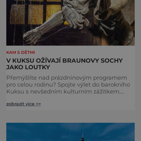
KAM S DĚTMI
V KUKSU OŽÍVAJÍ BRAUNOVY SOCHY
JAKO LOUTKY
Přemýšlíte nad prázdninovým programem
pro celou rodinu? Spojte výlet do barokního
Kuksu s nevšedním kulturním zážitkem.
Galerie loutek Kuks v historickém
zobrazit více >>
Comoedien-Hausu zve na stálou expozici
Braunova socha loutkou. Jde o unikátní
cyklus soch-loutek inspirovaných sochami
Matyáše Bernarda Brauna nejen z Kuksu.
Výstava Braunova socha loutkou představuje
padesát autorských loutek řezbáře a scénog