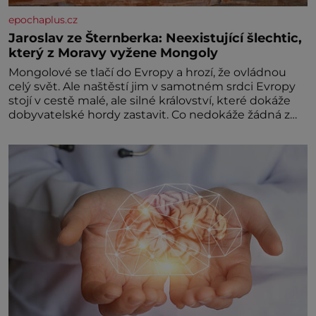
epochaplus.cz
Jaroslav ze Šternberka: Neexistující šlechtic,
který z Moravy vyžene Mongoly
Mongolové se tlačí do Evropy a hrozí, že ovládnou
celý svět. Ale naštěstí jim v samotném srdci Evropy
stojí v cestě malé, ale silné království, které dokáže
dobyvatelské hordy zastavit. Co nedokáže žádná z
asijských říší, co nedokážou Němci – to dokáže český
král. Nebo že by ne? Mongolové od roku 1223
postupují podél Kaspického a Azovského moře,