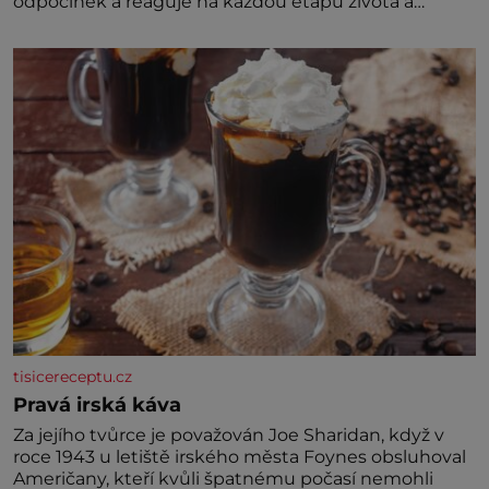
odpočinek a reaguje na každou etapu života a
specifické potřeby dítěte. Pro nejmenší je klíčová
jednoduchost, měkkost a bezpečí, proto by pokoj
miminka měl působit především klidně a útulně.
Předškolní věk je
tisicereceptu.cz
Pravá irská káva
Za jejího tvůrce je považován Joe Sharidan, když v
roce 1943 u letiště irského města Foynes obsluhoval
Američany, kteří kvůli špatnému počasí nemohli