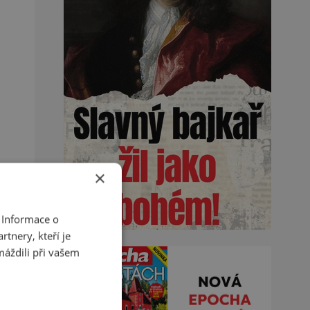
×
 Informace o
tnery, kteří je
máždili při vašem