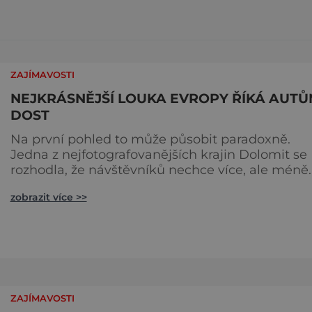
ZAJÍMAVOSTI
NEJKRÁSNĚJŠÍ LOUKA EVROPY ŘÍKÁ AUT
DOST
Na první pohled to může působit paradoxně.
Jedna z nejfotografovanějších krajin Dolomit se
rozhodla, že návštěvníků nechce více, ale méně.
Alpe di Siusi, největší vysokohorská louka v Evro
zobrazit více >>
zavádí od léta 2026 nová pravidla příjezdu, která
mají jediný cíl – zachovat místo, kvůli němuž s
lidé přijíždějí. Nejde o boj proti turistům. Jde o
ochranu krajiny, která už nechce být obětí
vlastního úspě
ZAJÍMAVOSTI