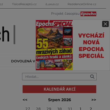
cz
TisíceReceptů.cz
iLuxus.cz
RezidenceOnline.cz
Projekt časopisu
×
DOVOLENÁ V ZAHRANIČÍ
KALENDÁŘ AKCÍ
KALENDÁŘ AKCÍ
<<
Srpen 2026
>>
27
28
29
30
31
1
2