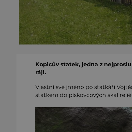
Kopicův statek, jedna z nejproslu
ráji.
Vlastní své jméno po statkáři Vojtě
statkem do pískovcových skal relié