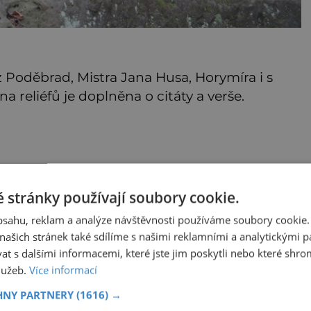
z Poděbrad, Mistra Jana Husa, Horymíra i s
 reliéfů je doplněna o citáty a verše.
 stránky používají soubory cookie.
obsahu, reklam a analýze návštěvnosti používáme soubory cookie.
ašich stránek také sdílíme s našimi reklamními a analytickými par
 s dalšími informacemi, které jste jim poskytli nebo které shro
služeb.
Více informací
HNY PARTNERY
(1616) →