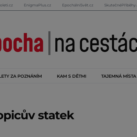
oleti.cz
EnigmaPlus.cz
EpochálníSvět.cz
SkutečnéPříběhy.
LETY ZA POZNÁNÍM
KAM S DĚTMI
TAJEMNÁ MÍSTA
opicův statek