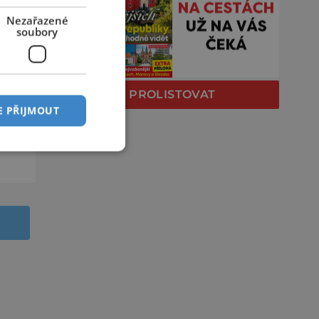
Nezařazené
soubory
PROLISTOVAT
E PŘIJMOUT