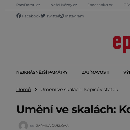
PaníDomu.cz
NašeHvězdy.cz
Epochaplus.cz
21St
Facebook
Twitter
Instagram
NEJKRÁSNĚJŠÍ PAMÁTKY
ZAJÍMAVOSTI
VÝ
Domů
Umění ve skalách: Kopicův statek
Umění ve skalách: K
od
JARMILA DUŠKOVÁ