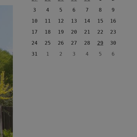
3
4
5
6
7
8
9
10
11
12
13
14
15
16
17
18
19
20
21
22
23
24
25
26
27
28
29
30
31
1
2
3
4
5
6