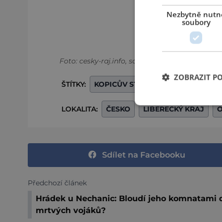
Nezbytně nutn
soubory
Foto: cesky-raj.info, sdetmivbaglu.cz
ZOBRAZIT P
ŠTÍTKY:
KOPICŮV STATEK
LOKALITA:
ČESKO
LIBERECKÝ KRAJ
O
Sdílet na Facebooku
Předchozí článek
Hrádek u Nechanic: Bloudí jeho komnatami 
mrtvých vojáků?