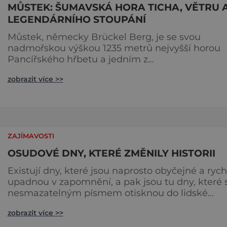
MŮSTEK: ŠUMAVSKÁ HORA TICHA, VĚTRU 
LEGENDÁRNÍHO STOUPÁNÍ
Můstek, německy Brückel Berg, je se svou
nadmořskou výškou 1235 metrů nejvyšší horou
Pancířského hřbetu a jedním z
nejcharakterističtějších vrcholů západní Šumavy
zobrazit více >>
Přestože nestojí v centru hlavních turistických
proudů jako Velký Javor či Poledník, právě v to
spočívá jeho síla. Můstek si dodnes uchovává
syrový horský charakter, klid a zvláštní atmosfér
šumavských hřebenů, kde se střídá hustý les
ZAJÍMAVOSTI
OSUDOVÉ DNY, KTERÉ ZMĚNILY HISTORII
Existují dny, které jsou naprosto obyčejné a rych
upadnou v zapomnění, a pak jsou tu dny, které 
nesmazatelným písmem otisknou do lidské
historie, a je jedno, jestli dojde k významnému
zobrazit více >>
objevu nebo děsivé katastrofě. Vezměte si k ruc
kalendář a projděte společně s námi historii