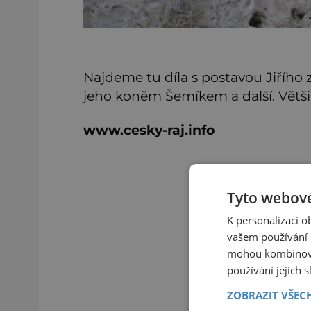
Najdeme tu díla s postavou Jiřího 
jeho koněm Šemíkem a další. Většina
www.cesky-raj.info
Tyto webové
K personalizaci 
vašem používání n
mohou kombinovat
používání jejich 
ZOBRAZIT VŠEC