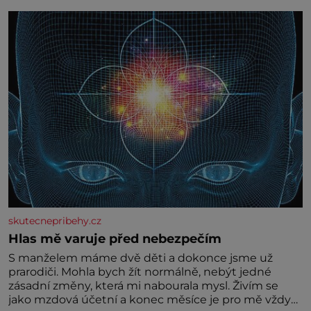
skutecnepribehy.cz
Hlas mě varuje před nebezpečím
S manželem máme dvě děti a dokonce jsme už
prarodiči. Mohla bych žít normálně, nebýt jedné
zásadní změny, která mi nabourala mysl. Živím se
jako mzdová účetní a konec měsíce je pro mě vždy