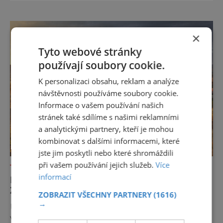
dnes přístupná veřejnosti a hojně
vyhledávaná turisty, kteří si zde mohou učinit
poměrně konkrétní představu o namáhavé
×
práci tehdejších horníků. [gallery
ids="91631,91630,91632,91633,91634,91635,9
Tyto webové stránky
používají soubory cookie.
K personalizaci obsahu, reklam a analýze
návštěvnosti používáme soubory cookie.
Informace o vašem používání našich
stránek také sdílíme s našimi reklamními
a analytickými partnery, kteří je mohou
kombinovat s dalšími informacemi, které
jste jim poskytli nebo které shromáždili
při vašem používání jejich služeb.
Více
TAJEMNÁ MÍSTA
informací
BECKOV – HRAD, KDE SE LEGENDA
ZMĚNILA V HRŮZU
ZOBRAZIT VŠECHNY PARTNERY
(1616)
→
Už samotný pohled na hrad Beckov, tyčící se
vysoko na skalním ostrohu nad řekou Váh na