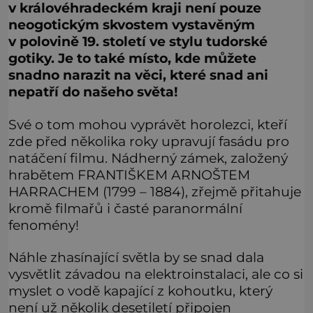
v královéhradeckém kraji není pouze
neogotickým skvostem vystavěným
v polovině 19. století ve stylu tudorské
gotiky. Je to také místo, kde můžete
snadno narazit na věci, které snad ani
nepatří do našeho světa!
Své o tom mohou vyprávět horolezci, kteří
zde před několika roky upravují fasádu pro
natáčení filmu. Nádherný zámek, založený
hrabětem FRANTIŠKEM ARNOŠTEM
HARRACHEM (1799 – 1884), zřejmě přitahuje
kromě filmařů i časté paranormální
fenomény!
Náhle zhasínající světla by se snad dala
vysvětlit závadou na elektroinstalaci, ale co si
myslet o vodě kapající z kohoutku, který
není už několik desetiletí připojen