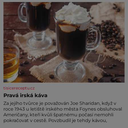
jednoduchost, měkkost a bezpečí, proto by pokoj
miminka měl působit především klidně a útulně.
Předškolní věk je
tisicereceptu.cz
Pravá irská káva
Za jejího tvůrce je považován Joe Sharidan, když v
roce 1943 u letiště irského města Foynes obsluhoval
Američany, kteří kvůli špatnému počasí nemohli
pokračovat v cestě. Povzbudil je tehdy kávou,