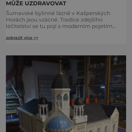
MŮŽE UZDRAVOVAT
Šumavské bylinné lázně v Kašperských
Horách jsou vzácné. Tradice zdejšího
léčitelství se tu pojí s moderním pojetím
wellness. A u toho nesmíte chybět. Jsou
zobrazit více >>
naprosto výjimečné a přitom vlastně totálně
obyčejné. Na nic speciálního si nehrají
a právě proto lidi okouzlují. Bylinné lázně leží
přímo v historickém centru městečka
nedaleko řeky Otavy, po