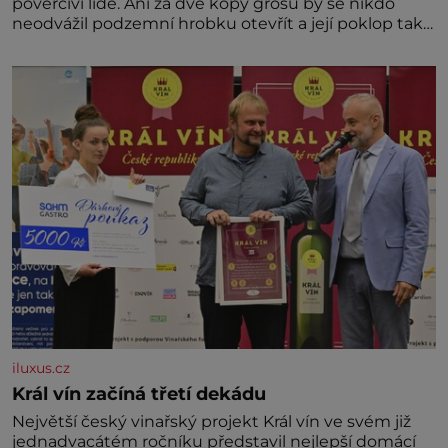
pověrčiví lidé. Ani za dvě kopy grošů by se nikdo
neodvážil podzemní hrobku otevřít a její poklop tak
raději jen skrápí svěcenou vodou. Za několik dní
divné burácení skutečně ustane. Když o mnoho let
později hrobku
iluxus.cz
Král vín začíná třetí dekádu
Největší český vinařský projekt Král vín ve svém již
jednadvacátém ročníku představil nejlepší domácí