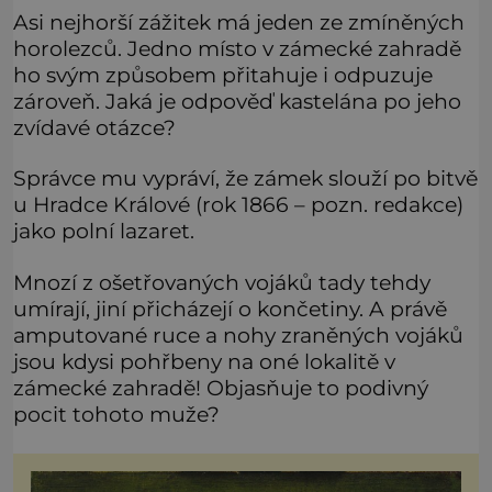
Asi nejhorší zážitek má jeden ze zmíněných
horolezců. Jedno místo v zámecké zahradě
ho svým způsobem přitahuje i odpuzuje
zároveň. Jaká je odpověď kastelána po jeho
zvídavé otázce?
Správce mu vypráví, že zámek slouží po bitvě
u Hradce Králové (rok 1866 – pozn. redakce)
jako polní lazaret.
Mnozí z ošetřovaných vojáků tady tehdy
umírají, jiní přicházejí o končetiny. A právě
amputované ruce a nohy zraněných vojáků
jsou kdysi pohřbeny na oné lokalitě v
zámecké zahradě! Objasňuje to podivný
pocit tohoto muže?