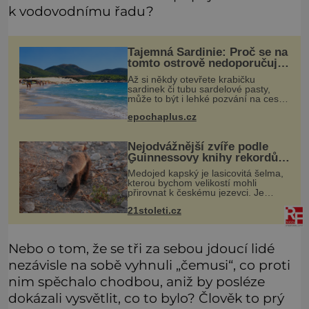
k vodovodnímu řadu?
Tajemná Sardinie: Proč se na
tomto ostrově nedoporučuje
pytlovat „mořské
Až si někdy otevřete krabičku
brambory“?
sardinek či tubu sardelové pasty,
může to být i lehké pozvání na cestu
do srdce Středozemního moře, na
epochaplus.cz
ostrov hrdých Sardů. Věděli jste, že
to byl právě italský ostrov Sa
Nejodvážnější zvíře podle
Guinnessovy knihy rekordů?
Šelmička s pruhem na
Medojed kapský je lasicovitá šelma,
hřbetě!
kterou bychom velikostí mohli
přirovnat k českému jezevci. Je
extrémně nebojácná, ostatně bývá
21stoleti.cz
označována za nejodvážnější zvíře
vůbec. V této souvislosti je dokonc
Nebo o tom, že se tři za sebou jdoucí lidé
nezávisle na sobě vyhnuli „čemusi“, co proti
nim spěchalo chodbou, aniž by posléze
dokázali vysvětlit, co to bylo? Člověk to prý