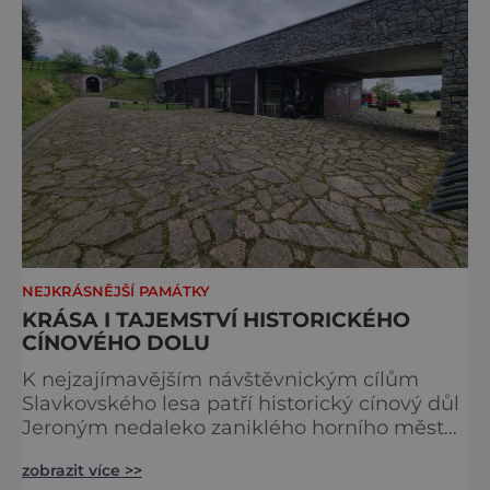
NEJKRÁSNĚJŠÍ PAMÁTKY
KRÁSA I TAJEMSTVÍ HISTORICKÉHO
CÍNOVÉHO DOLU
K nejzajímavějším návštěvnickým cílům
Slavkovského lesa patří historický cínový důl
Jeroným nedaleko zaniklého horního města
Čistá. Dolovat se v něm začalo už ve
zobrazit více >>
středověku. Národní kulturní památka je