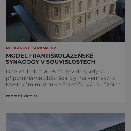
NEJKRÁSNĚJŠÍ PAMÁTKY
MODEL FRANTIŠKOLÁZEŇSKÉ
SYNAGOGY V SOUVISLOSTECH
Dne 27. ledna 2025, tedy v den, kdy si
připomínáme oběti šoa, byl na vernisáži v
Městském muzeu ve Františkových Lázních
představen model synagogy, která byla
zobrazit více >>
nacisty zničena v roce 1938. Do lázeňského
města se tak více než symbolicky vrátil
židovský svatostánek. Autorem modelu je
Bohuslav Karban z Aše. Připomeňme si nyní
některé události spojené s touto významnou
stavbou. [gallery ids="917