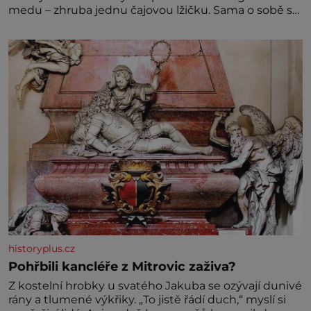
medu – zhruba jednu čajovou lžičku. Sama o sobě se
může zdát bezvýznamná. Teprve když se spojí s
dalšími desítkami tisíc příslušnic svého včelstva,
vznikne jeden z nejdokonalejších organismů
historyplus.cz
Pohřbili kancléře z Mitrovic zaživa?
Z kostelní hrobky u svatého Jakuba se ozývají dunivé
rány a tlumené výkřiky. „To jistě řádí duch,“ myslí si