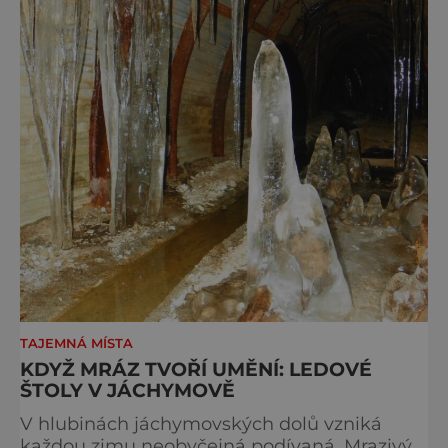
TAJEMNÁ MÍSTA
KDYŽ MRÁZ TVOŘÍ UMĚNÍ: LEDOVÉ
ŠTOLY V JÁCHYMOVĚ
V hlubinách jáchymovských dolů vzniká
každou zimu neobyčejná podívaná. Mrazivý