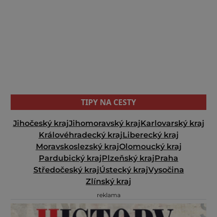
TIPY NA CESTY
Jihočeský kraj
Jihomoravský kraj
Karlovarský kraj
Královéhradecký kraj
Liberecký kraj
Moravskoslezský kraj
Olomoucký kraj
Pardubický kraj
Plzeňský kraj
Praha
Středočeský kraj
Ústecký kraj
Vysočina
Zlínský kraj
reklama