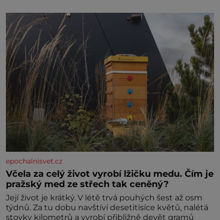
velice psychicky náročným obdobím. Od té chvíle, co
máme vnoučata, mi dcera čím dál častěji volá o
pomoc, co se hlídání týče. Dalo by se
epochalnisvet.cz
Včela za celý život vyrobí lžičku medu. Čím je
pražský med ze střech tak ceněný?
Její život je krátký. V létě trvá pouhých šest až osm
týdnů. Za tu dobu navštíví desetitisíce květů, nalétá
stovky kilometrů a vyrobí přibližně devět gramů