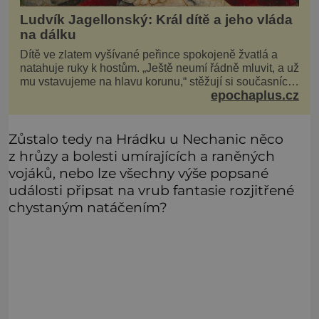
Ludvík Jagellonský: Král dítě a jeho vláda
na dálku
Dítě ve zlatem vyšívané peřince spokojeně žvatlá a
natahuje ruky k hostům. „Ještě neumí řádně mluvit, a už
mu vstavujeme na hlavu korunu,“ stěžují si současníci,
epochaplus.cz
pro které je k neuvěření, že droboučký princ se dnes
stal králem. Otázka za milion, na niž by všichni,
zejména stárnoucí a nemocný král Vl
Zůstalo tedy na Hrádku u Nechanic něco
z hrůzy a bolesti umírajících a raněných
vojáků, nebo lze všechny výše popsané
události připsat na vrub fantasie rozjitřené
chystaným natáčením?