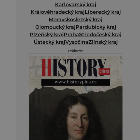
Karlovarský kraj
Královéhradecký kraj
Liberecký kraj
Moravskoslezský kraj
Olomoucký kraj
Pardubický kraj
Plzeňský kraj
Praha
Středočeský kraj
Ústecký kraj
Vysočina
Zlínský kraj
reklama