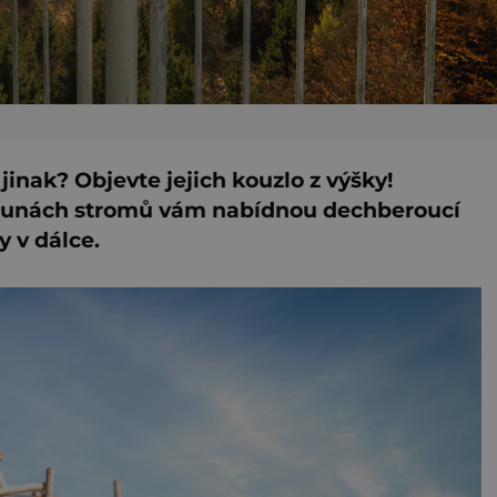
jinak? Objevte jejich kouzlo z výšky!
korunách stromů vám nabídnou dechberoucí
y v dálce.