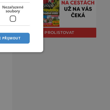
Nezařazené
soubory
PROLISTOVAT
E PŘIJMOUT