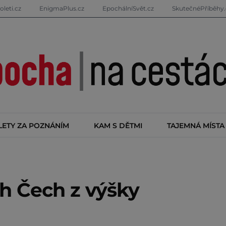
oleti.cz
EnigmaPlus.cz
EpochálníSvět.cz
SkutečnéPříběhy.
LETY ZA POZNÁNÍM
KAM S DĚTMI
TAJEMNÁ MÍSTA
ch Čech z výšky