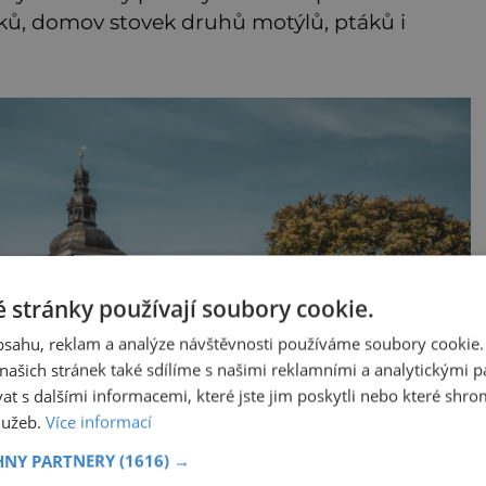
ků, domov stovek druhů motýlů, ptáků i
 stránky používají soubory cookie.
obsahu, reklam a analýze návštěvnosti používáme soubory cookie.
ašich stránek také sdílíme s našimi reklamními a analytickými par
 s dalšími informacemi, které jste jim poskytli nebo které shro
služeb.
Více informací
HNY PARTNERY
(1616) →