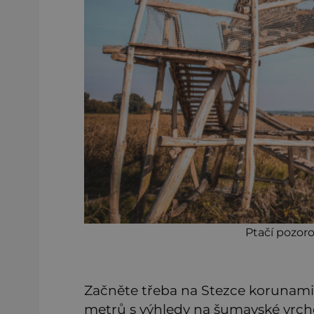
Ptačí pozor
Začněte třeba na Stezce korunami 
metrů s výhledy na šumavské vrcho