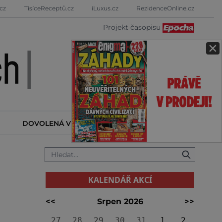
cz
TisíceReceptů.cz
iLuxus.cz
RezidenceOnline.cz
Projekt časopisu
×
DOVOLENÁ V ZAHRANIČÍ
KALENDÁŘ AKCÍ
KALENDÁŘ AKCÍ
<<
Srpen 2026
>>
27
28
29
30
31
1
2