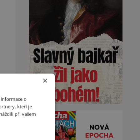
×
 Informace o
tnery, kteří je
máždili při vašem