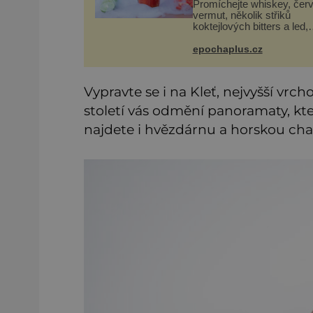
Promíchejte whiskey, čer
vermut, několik střiků
koktejlových bitters a led,
sceďte, ozdobte koktejlov
třešinkou a tadá… Manhat
epochaplus.cz
tu! A pokud to má být skutečně
on, dejte si pozor, ať míst
Vypravte se i na Kleť, nejvyšší vrc
století vás odmění panoramaty, kte
najdete i hvězdárnu a horskou chatu