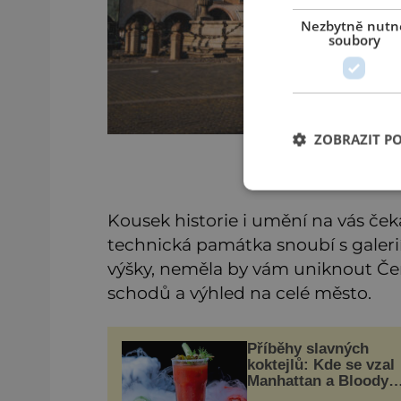
Nezbytně nutn
soubory
ZOBRAZIT P
Černá věž
Kousek historie i umění na vás ček
technická památka snoubí s galer
výšky, neměla by vám uniknout Čer
schodů a výhled na celé město.
Příběhy slavných
koktejlů: Kde se vzal
Manhattan a Bloody
Mary?