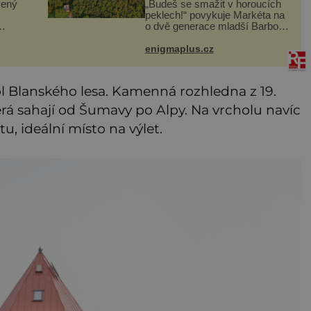
vený
„Budeš se smažit v horoucích
peklech!“ povykuje Markéta na
o dvě generace mladší Barboru.
ou
Ta jí za chvíli slovní palbu
tan je
opětuje. První je zarytá
enigmaplus.cz
katolička, druhá přesvědčená
o
kališnice. A každá z nich s
hol Blanského lesa. Kamenná rozhledna z 19.
rá sahají od Šumavy po Alpy. Na vrcholu navíc
, ideální místo na výlet.