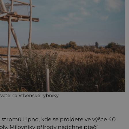
ovatelna Vrbenské rybníky
stromů Lipno, kde se projdete ve výšce 40
ly. Milovníky přírody nadchne ptačí