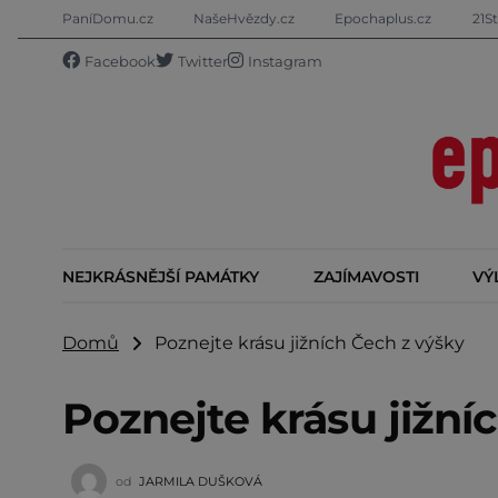
PaníDomu.cz
NašeHvězdy.cz
Epochaplus.cz
21St
Facebook
Twitter
Instagram
NEJKRÁSNĚJŠÍ PAMÁTKY
ZAJÍMAVOSTI
VÝ
Domů
Poznejte krásu jižních Čech z výšky
Poznejte krásu jižní
od
JARMILA DUŠKOVÁ