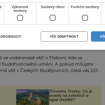
é
Výkonové
Soubory cílení
Funkční soubory
soubory
ODROBNOSTI
VŠE ODMÍTNOUT
VŠ
 v Českých Budějovicích
á ve vodárenské věži v Třeboni, kde se
ií buddhistického umění. A pokud milujete
ná věž v Českých Budějovicích, čeká vás 225
Zřícenina Trosky: Co je
pravdy na zvěstech o
tajné chodbě?