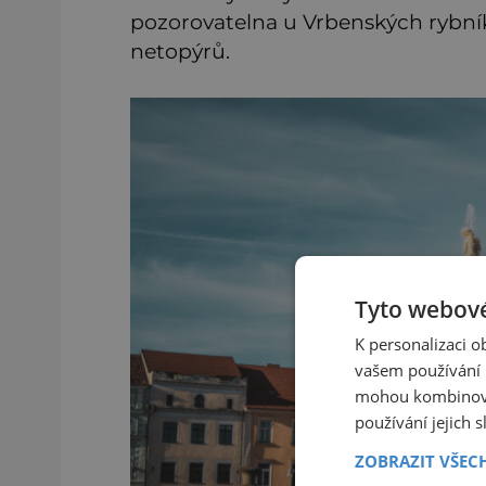
pozorovatelna u Vrbenských rybní
netopýrů.
Tyto webové
K personalizaci 
vašem používání n
mohou kombinovat
používání jejich 
ZOBRAZIT VŠEC