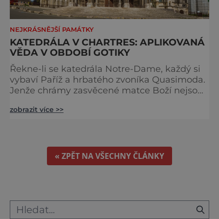
NEJKRÁSNĚJŠÍ PAMÁTKY
KATEDRÁLA V CHARTRES: APLIKOVANÁ
VĚDA V OBDOBÍ GOTIKY
Řekne-li se katedrála Notre-Dame, každý si
vybaví Paříž a hrbatého zvoníka Quasimoda.
Jenže chrámy zasvěcené matce Boží nejsou
ve Francii ničím výjimečným. Třeba
zobrazit více >>
obyvatelé města Rouen se mohou pochlubit
stejnojmennou katedrálou, která je se svými
151 metry čtvrtou nejvyšší křesťanskou
stavbou světa. Ovšem nejpůsobivější perlou
toho jména je ta, která se nachází v Chartres.
« ZPĚT NA VŠECHNY ČLÁNKY
Městečko Chartres se