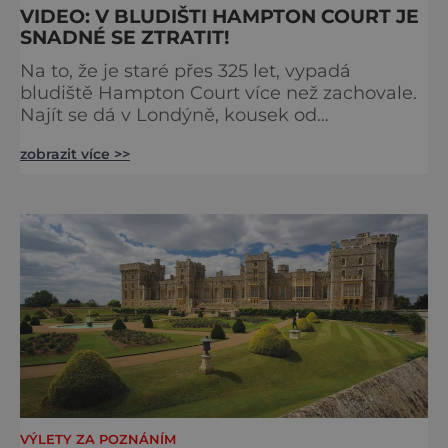
VIDEO: V BLUDIŠTI HAMPTON COURT JE
SNADNÉ SE ZTRATIT!
Na to, že je staré přes 325 let, vypadá
bludiště Hampton Court více než zachovale.
Najít se dá v Londýně, kousek od
stejnojmenného královského paláce. Ze
zobrazit více >>
země ho mezi lety 1689 a 1695 vydupou
architekti George London (asi 1640–1714) a
Henry Wise (1653–1738) pro krále Viléma III.
Oranžského (1650–1702). Zabírá plochu 1300
m² a skrývá se v něm 800 metrů cest.
Původně se v živý plot promění saze
VÝLETY ZA POZNÁNÍM