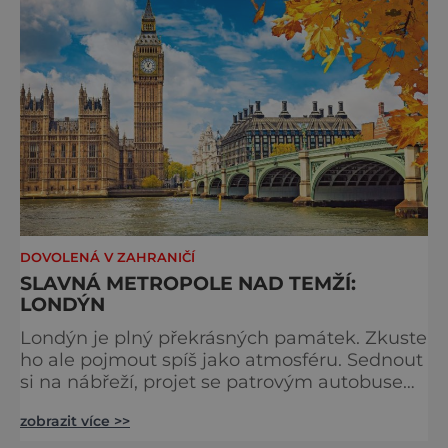
tradici a zábavě všech věkových k
DOVOLENÁ V ZAHRANIČÍ
SLAVNÁ METROPOLE NAD TEMŽÍ:
LONDÝN
Londýn je plný překrásných památek. Zkuste
ho ale pojmout spíš jako atmosféru. Sednout
si na nábřeží, projet se patrovým autobusem
místy, kudy také jezdí královna, chodili
zobrazit více >>
Beatles nebo třeba samotný admirál Nelson.
Stavte se na trhu a ochutnejte pravý čaj o