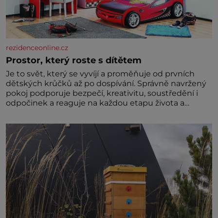
rezidenceonline.cz
Prostor, který roste s dítětem
Je to svět, který se vyvíjí a proměňuje od prvních
dětských krůčků až po dospívání. Správně navržený
pokoj podporuje bezpečí, kreativitu, soustředění i
odpočinek a reaguje na každou etapu života a
specifické potřeby dítěte. Pro nejmenší je klíčová
jednoduchost, měkkost a bezpečí, proto by pokoj
miminka měl působit především klidně a útulně.
Předškolní věk je