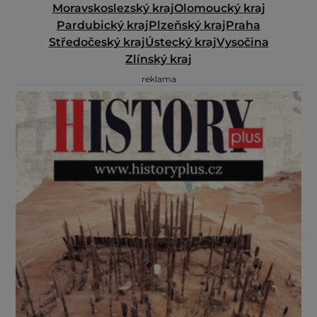
Moravskoslezský kraj
Olomoucký kraj
Pardubický kraj
Plzeňský kraj
Praha
Středočeský kraj
Ústecký kraj
Vysočina
Zlínský kraj
reklama