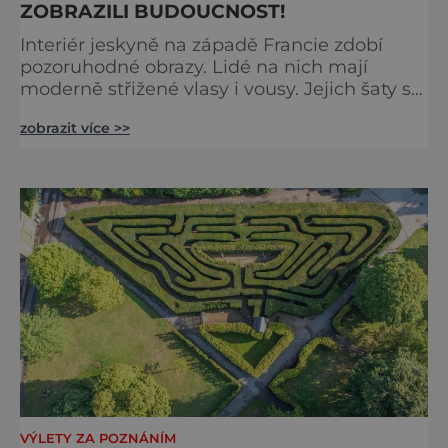
ZOBRAZILI BUDOUCNOST!
Interiér jeskyně na západě Francie zdobí
pozoruhodné obrazy. Lidé na nich mají
moderně střižené vlasy i vousy. Jejich šaty se
poprvé objevily až ve středověku. Malby jsou
zobrazit více >>
ale staré tisíce let. Jak je to možné?
Francouzská jeskyně La Marche byla
objevena ve třicátých letech minulého
století. Skrývala překvapivý objev. Foto:
pinterest.
VÝLETY ZA POZNÁNÍM