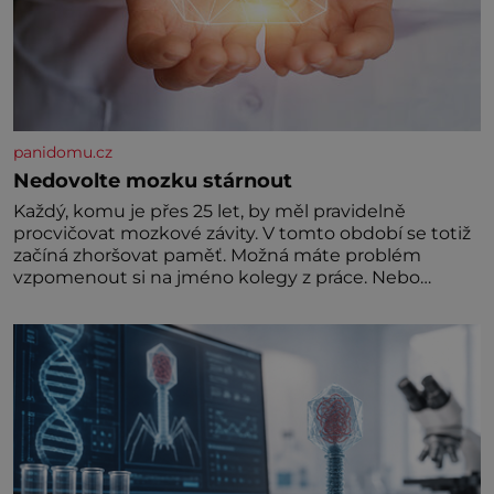
panidomu.cz
Nedovolte mozku stárnout
Každý, komu je přes 25 let, by měl pravidelně
procvičovat mozkové závity. V tomto období se totiž
začíná zhoršovat paměť. Možná máte problém
vzpomenout si na jméno kolegy z práce. Nebo
marně v paměti lovíte název knížky, kterou jste
nedávno přečetli. Je to opravdu tak, s věkem jako
kdyby se paměť rozhodla stávkovat. Cvičte