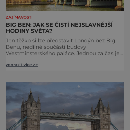
ZAJÍMAVOSTI
BIG BEN: JAK SE ČISTÍ NEJSLAVNĚJŠÍ
HODINY SVĚTA?
Jen těžko si lze představit Londýn bez Big
Benu, nedílné součásti budovy
Westminsterského paláce. Jednou za čas je
však potřeba slavné pamětihodnosti
zobrazit více >>
opucovat zašedlý kabát. Na konci srpna roku
2015 loňského roku prošel slavný Big Ben
důkladnou očistnou kúrou, při které mu
čtyřčlenná údržbářská četa, vyzbrojena
hadry a kbelíky s mýdlovou vodou, po
několik dní navracela zašlý lesk. [caption