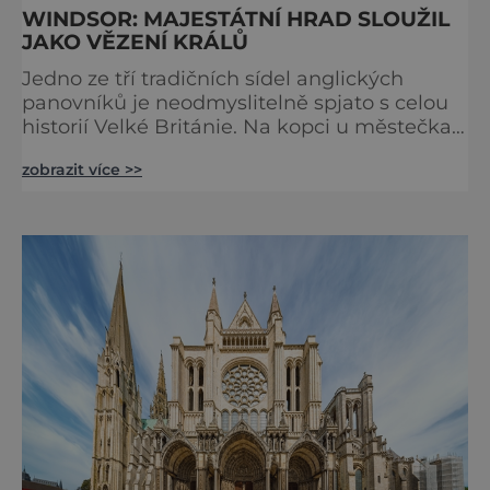
WINDSOR: MAJESTÁTNÍ HRAD SLOUŽIL
JAKO VĚZENÍ KRÁLŮ
Jedno ze tří tradičních sídel anglických
panovníků je neodmyslitelně spjato s celou
historií Velké Británie. Na kopci u městečka
Windsor v jižní Anglii asi 30 kilometrů od
zobrazit více >>
Londýna, se tyčí gigantická stavba,
obklopená věčně zelenými trávníky. Její
gotické věže budí obdiv znalců architektury,
vysoké hradby zase respekt nepřátel, kteří by
chtěli komplex dobýt. Za bezmála 950 let
jeho existence z