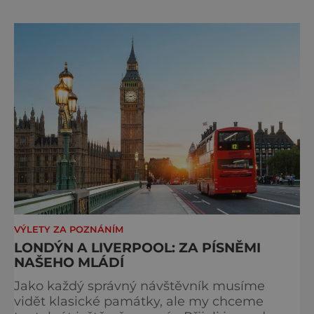
páté. Na hlavním městě Británie je znát, že
kdysi vládlo obrovskému impériu na všech
kontinentech. Kdo tady nikdy nebyl, toho
překvapí, kol
VÝLETY ZA POZNÁNÍM
LONDÝN A LIVERPOOL: ZA PÍSNĚMI
NAŠEHO MLÁDÍ
Jako každý správný návštěvník musíme
vidět klasické památky, ale my chceme