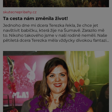
skutecnepribehy.cz
Ta cesta nám změnila život!
Jednoho dne mi dcera Terezka řekla, že chce jet
navštívit babičku, která žije na Šumavě. Zarazilo mě
to. Nikoho takového jsme v naší rodině neměli. Naše
pětiletá dcera Terezka měla vždycky divokou fantazii.
Už odmalička milovala svět pohádek. Každou chvilku
mi říkala, že se jí zdálo o jednorožcích, krásných
princeznách, statečných rytířích a létajících dracích.