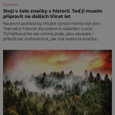
iluxus.cz
Stojí v čele značky s historií. Teď ji musím
připravit na dalších třicet let
Na první pohled by třicáté výročí mohlo být pro
Topnatur hlavně důvodem k oslavám. Lucie
Ticháčková ho ale vnímá jinak, jako závazek i
příležitost rozhodnout, jak má rodinná značka
vypadat v dalších l