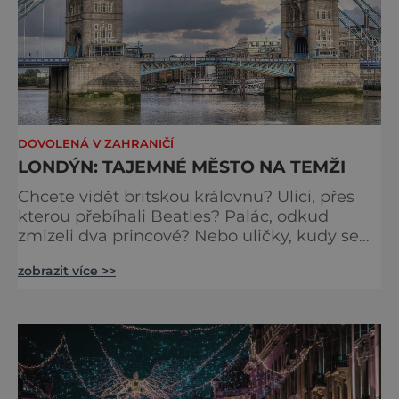
DOVOLENÁ V ZAHRANIČÍ
LONDÝN: TAJEMNÉ MĚSTO NA TEMŽI
Chcete vidět britskou královnu? Ulici, přes
kterou přebíhali Beatles? Palác, odkud
zmizeli dva princové? Nebo uličky, kudy se
toulal Jack Rozparovač? Problém je jediný:
zobrazit více >>
jak to všechno stihnout? Kouzelný Londýn
vám určitě učaruje. Trochu se podobá Praze
tím, že jednotlivé paláce nejsou daleko od
sebe. Pokud už nemáte štěstí, abyste do
Buckinghamského paláce viděli vjíždět či
odjíždět královnu Alž