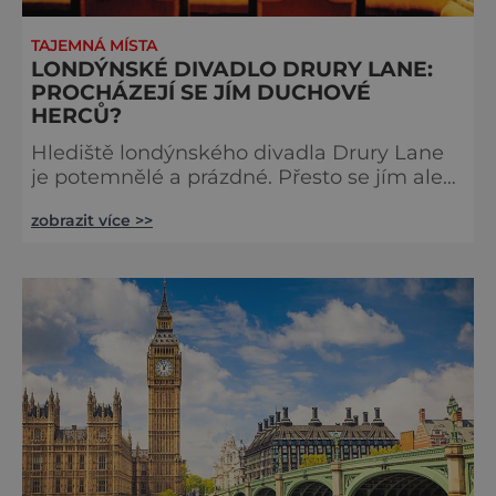
TAJEMNÁ MÍSTA
LONDÝNSKÉ DIVADLO DRURY LANE:
PROCHÁZEJÍ SE JÍM DUCHOVÉ
HERCŮ?
Hlediště londýnského divadla Drury Lane
je potemnělé a prázdné. Přesto se jím ale
linou podivné zvuky. Z jeviště je slyšet
zobrazit více >>
jakési mumlání, z nedaleké chodby čísi
kroky a ze šaten tlumené výkřiky. V divadle
totiž údajně straší. Stavbu londýnského
divadla Drury Lane dotoval bohatý herec a
divadelník ze 17. století jménem Thomas
Kill