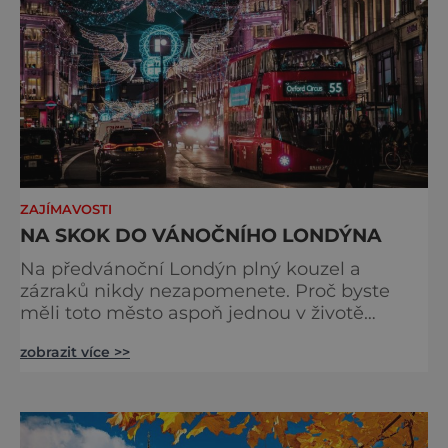
ZAJÍMAVOSTI
NA SKOK DO VÁNOČNÍHO LONDÝNA
Na předvánoční Londýn plný kouzel a
zázraků nikdy nezapomenete. Proč byste
měli toto město aspoň jednou v životě
navštívit v období, kdy se chystá na
zobrazit více >>
nejkrásnější svátky v roce? Nákupy, bruslení,
tisíce světel, zábava a tradice. Vše je zde
v dokonalé harmonii. Toužíte zažít něco
typicky londýnského? Angličané milují
kluziště, patří k neodmyslitelné předvánoční