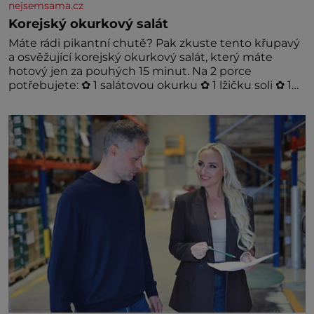
nejsemsama.cz
Korejský okurkový salát
Máte rádi pikantní chutě? Pak zkuste tento křupavý
a osvěžující korejský okurkový salát, který máte
hotový jen za pouhých 15 minut. Na 2 porce
potřebujete: ✿ 1 salátovou okurku ✿ 1 lžičku soli ✿ 1
stroužek česneku ✿ 1 lžíci sójové omáčky ✿ 1 lžíci
rýžového octa ✿ 1 lžičku sezamového oleje ✿ 1 lžičku
chilli ✿ 1 lžičku cukru ✿ 1 jarní cibulku ✿ 1 lžíci
sezamových semínek