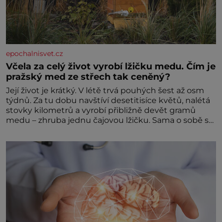
epochalnisvet.cz
Včela za celý život vyrobí lžičku medu. Čím je
pražský med ze střech tak ceněný?
Její život je krátký. V létě trvá pouhých šest až osm
týdnů. Za tu dobu navštíví desetitisíce květů, nalétá
stovky kilometrů a vyrobí přibližně devět gramů
medu – zhruba jednu čajovou lžičku. Sama o sobě se
může zdát bezvýznamná. Teprve když se spojí s
dalšími desítkami tisíc příslušnic svého včelstva,
vznikne jeden z nejdokonalejších organismů