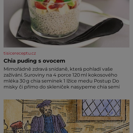
tisicereceptu.cz
Chia puding s ovocem
Mimořádně zdravá snídaně, která pohladí vaše
zažívání. Suroviny na 4 porce 120 ml kokosového
mléka 30 g chia semínek 1 lžíce medu Postup Do
misky či přímo do skleniček nasypeme chia semí