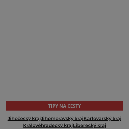
TIPY NA CESTY
Jihočeský kraj
Jihomoravský kraj
Karlovarský kraj
Královéhradecký kraj
Liberecký kraj