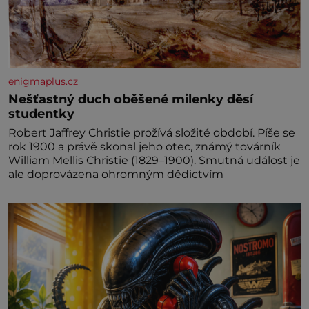
enigmaplus.cz
Nešťastný duch oběšené milenky děsí
studentky
Robert Jaffrey Christie prožívá složité období. Píše se
rok 1900 a právě skonal jeho otec, známý továrník
William Mellis Christie (1829–1900). Smutná událost je
ale doprovázena ohromným dědictvím