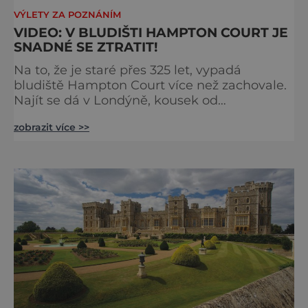
VÝLETY ZA POZNÁNÍM
VIDEO: V BLUDIŠTI HAMPTON COURT JE
SNADNÉ SE ZTRATIT!
Na to, že je staré přes 325 let, vypadá
bludiště Hampton Court více než zachovale.
Najít se dá v Londýně, kousek od
stejnojmenného královského paláce. Ze
zobrazit více >>
země ho mezi lety 1689 a 1695 vydupou
architekti George London (asi 1640–1714) a
Henry Wise (1653–1738) pro krále Viléma III.
Oranžského (1650–1702). Zabírá plochu 1300
m² a skrývá se v něm 800 metrů cest.
Původně se v živý plot promění saze