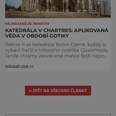
NEJKRÁSNĚJŠÍ PAMÁTKY
KATEDRÁLA V CHARTRES: APLIKOVANÁ
VĚDA V OBDOBÍ GOTIKY
Řekne-li se katedrála Notre-Dame, každý si
vybaví Paříž a hrbatého zvoníka Quasimoda.
Jenže chrámy zasvěcené matce Boží nejsou
ve Francii ničím výjimečným. Třeba
zobrazit více >>
obyvatelé města Rouen se mohou pochlubit
stejnojmennou katedrálou, která je se svými
151 metry čtvrtou nejvyšší křesťanskou
stavbou světa. Ovšem nejpůsobivější perlou
toho jména je ta, která se nachází v Chartres.
« ZPĚT NA VŠECHNY ČLÁNKY
Městečko Chartres se