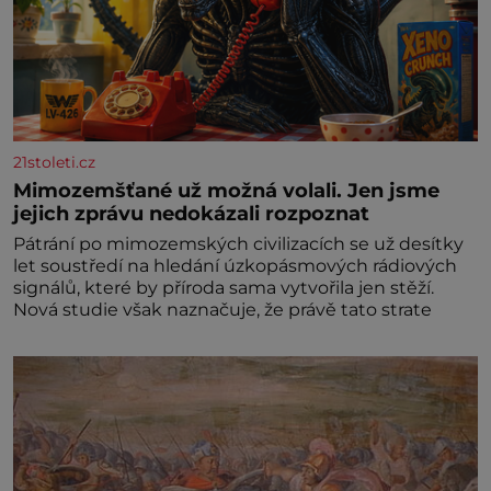
21stoleti.cz
Mimozemšťané už možná volali. Jen jsme
jejich zprávu nedokázali rozpoznat
Pátrání po mimozemských civilizacích se už desítky
let soustředí na hledání úzkopásmových rádiových
signálů, které by příroda sama vytvořila jen stěží.
Nová studie však naznačuje, že právě tato strate