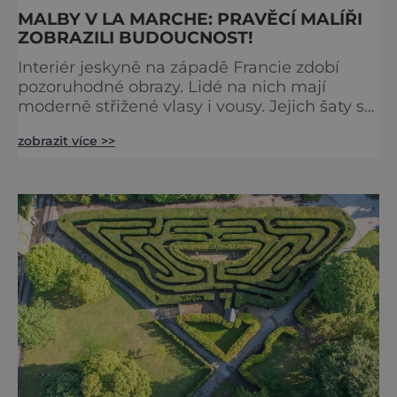
MALBY V LA MARCHE: PRAVĚCÍ MALÍŘI
ZOBRAZILI BUDOUCNOST!
Interiér jeskyně na západě Francie zdobí
pozoruhodné obrazy. Lidé na nich mají
moderně střižené vlasy i vousy. Jejich šaty se
poprvé objevily až ve středověku. Malby jsou
zobrazit více >>
ale staré tisíce let. Jak je to možné?
Francouzská jeskyně La Marche byla
objevena ve třicátých letech minulého
století. Skrývala překvapivý objev. Foto:
pinterest.