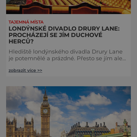
TAJEMNÁ MÍSTA
LONDÝNSKÉ DIVADLO DRURY LANE:
PROCHÁZEJÍ SE JÍM DUCHOVÉ
HERCŮ?
Hlediště londýnského divadla Drury Lane
je potemnělé a prázdné. Přesto se jím ale
linou podivné zvuky. Z jeviště je slyšet
zobrazit více >>
jakési mumlání, z nedaleké chodby čísi
kroky a ze šaten tlumené výkřiky. V divadle
totiž údajně straší. Stavbu londýnského
divadla Drury Lane dotoval bohatý herec a
divadelník ze 17. století jménem Thomas
Kill