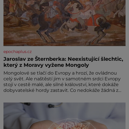
epochaplus.cz
Jaroslav ze Šternberka: Neexistující šlechtic,
který z Moravy vyžene Mongoly
Mongolové se tlačí do Evropy a hrozí, že ovládnou
celý svět. Ale naštěstí jim v samotném srdci Evropy
stojí v cestě malé, ale silné království, které dokáže
dobyvatelské hordy zastavit. Co nedokáže žádná z
asijských říší, co nedokážou Němci – to dokáže český
král. Nebo že by ne? Mongolové od roku 1223
postupují podél Kaspického a Azovského moře,