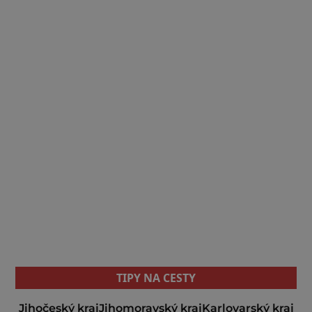
TIPY NA CESTY
Jihočeský kraj
Jihomoravský kraj
Karlovarský kraj