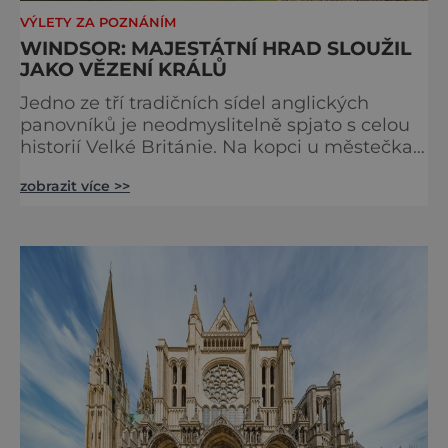
VÝLETY ZA POZNÁNÍM
WINDSOR: MAJESTÁTNÍ HRAD SLOUŽIL
JAKO VĚZENÍ KRÁLŮ
Jedno ze tří tradičních sídel anglických
panovníků je neodmyslitelně spjato s celou
historií Velké Británie. Na kopci u městečka
Windsor v jižní Anglii asi 30 kilometrů od
zobrazit více >>
Londýna, se tyčí gigantická stavba,
obklopená věčně zelenými trávníky. Její
gotické věže budí obdiv znalců architektury,
vysoké hradby zase respekt nepřátel, kteří by
chtěli komplex dobýt. Za bezmála 950 let
jeho existence z