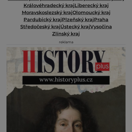
Královéhradecký kraj
Liberecký kraj
Moravskoslezský kraj
Olomoucký kraj
Pardubický kraj
Plzeňský kraj
Praha
Středočeský kraj
Ústecký kraj
Vysočina
Zlínský kraj
reklama