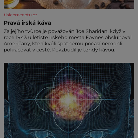
tisicereceptu.cz
Pravá irská káva
Za jejího tvůrce je považován Joe Sharidan, když v
roce 1943 u letiště irského města Foynes obsluhoval
Američany, kteří kvůli špatnému počasí nemohli
pokračovat v cestě. Povzbudil je tehdy kávou,