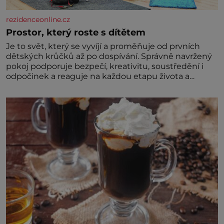
rezidenceonline.cz
Prostor, který roste s dítětem
Je to svět, který se vyvíjí a proměňuje od prvních
dětských krůčků až po dospívání. Správně navržený
pokoj podporuje bezpečí, kreativitu, soustředění i
odpočinek a reaguje na každou etapu života a
specifické potřeby dítěte. Pro nejmenší je klíčová
jednoduchost, měkkost a bezpečí, proto by pokoj
miminka měl působit především klidně a útulně.
Předškolní věk je