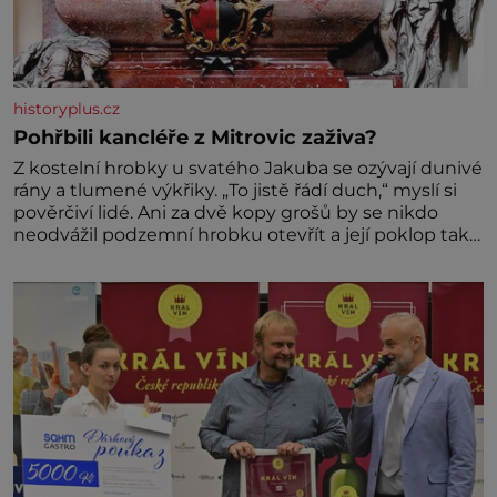
historyplus.cz
Pohřbili kancléře z Mitrovic zaživa?
Z kostelní hrobky u svatého Jakuba se ozývají dunivé
rány a tlumené výkřiky. „To jistě řádí duch,“ myslí si
pověrčiví lidé. Ani za dvě kopy grošů by se nikdo
neodvážil podzemní hrobku otevřít a její poklop tak
raději jen skrápí svěcenou vodou. Za několik dní
divné burácení skutečně ustane. Když o mnoho let
později hrobku