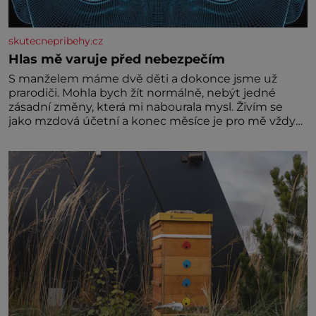
skutecnepribehy.cz
Hlas mě varuje před nebezpečím
S manželem máme dvě děti a dokonce jsme už
prarodiči. Mohla bych žít normálně, nebýt jedné
zásadní změny, která mi nabourala mysl. Živím se
jako mzdová účetní a konec měsíce je pro mě vždy
velice psychicky náročným obdobím. Od té chvíle, co
máme vnoučata, mi dcera čím dál častěji volá o
pomoc, co se hlídání týče. Dalo by se