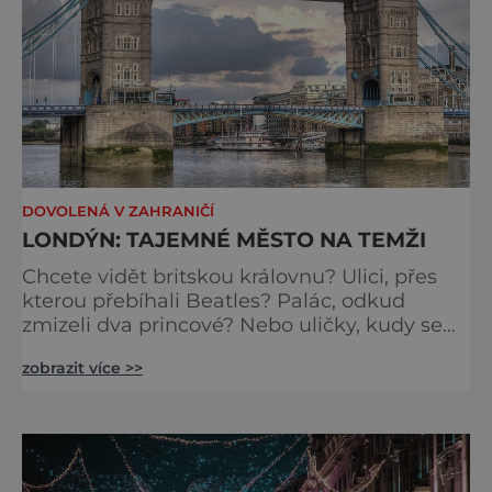
DOVOLENÁ V ZAHRANIČÍ
LONDÝN: TAJEMNÉ MĚSTO NA TEMŽI
Chcete vidět britskou královnu? Ulici, přes
kterou přebíhali Beatles? Palác, odkud
zmizeli dva princové? Nebo uličky, kudy se
toulal Jack Rozparovač? Problém je jediný:
zobrazit více >>
jak to všechno stihnout? Kouzelný Londýn
vám určitě učaruje. Trochu se podobá Praze
tím, že jednotlivé paláce nejsou daleko od
sebe. Pokud už nemáte štěstí, abyste do
Buckinghamského paláce viděli vjíždět či