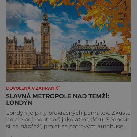
typicky londýnského? Angličané milují
kluziště, patří k neodmyslitelné předvánoční
tradici a zábavě všech věkových k
DOVOLENÁ V ZAHRANIČÍ
SLAVNÁ METROPOLE NAD TEMŽÍ:
LONDÝN
Londýn je plný překrásných památek. Zkuste
ho ale pojmout spíš jako atmosféru. Sednout
si na nábřeží, projet se patrovým autobusem
místy, kudy také jezdí královna, chodili