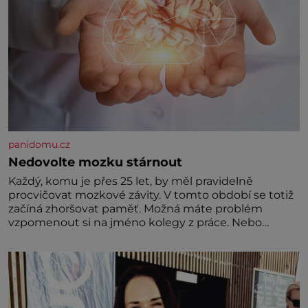
panidomu.cz
Nedovolte mozku stárnout
Každý, komu je přes 25 let, by měl pravidelně
procvičovat mozkové závity. V tomto období se totiž
začíná zhoršovat paměť. Možná máte problém
vzpomenout si na jméno kolegy z práce. Nebo
marně v paměti lovíte název knížky, kterou jste
nedávno přečetli. Je to opravdu tak, s věkem jako
kdyby se paměť rozhodla stávkovat. Cvičte