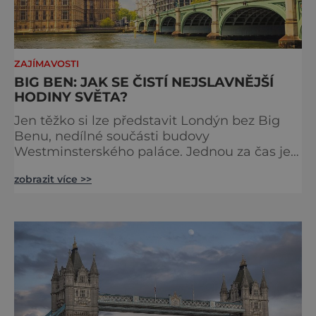
ZAJÍMAVOSTI
BIG BEN: JAK SE ČISTÍ NEJSLAVNĚJŠÍ
HODINY SVĚTA?
Jen těžko si lze představit Londýn bez Big
Benu, nedílné součásti budovy
Westminsterského paláce. Jednou za čas je
však potřeba slavné pamětihodnosti
zobrazit více >>
opucovat zašedlý kabát. Na konci srpna roku
2015 loňského roku prošel slavný Big Ben
důkladnou očistnou kúrou, při které mu
čtyřčlenná údržbářská četa, vyzbrojena
hadry a kbelíky s mýdlovou vodou, po
několik dní navracela zašlý lesk. [caption