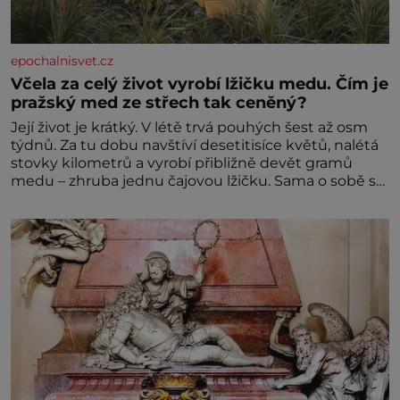
epochalnisvet.cz
Včela za celý život vyrobí lžičku medu. Čím je
pražský med ze střech tak ceněný?
Její život je krátký. V létě trvá pouhých šest až osm
týdnů. Za tu dobu navštíví desetitisíce květů, nalétá
stovky kilometrů a vyrobí přibližně devět gramů
medu – zhruba jednu čajovou lžičku. Sama o sobě se
může zdát bezvýznamná. Teprve když se spojí s
dalšími desítkami tisíc příslušnic svého včelstva,
vznikne jeden z nejdokonalejších organismů