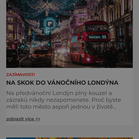
odjíždět královnu Alž
ZAJÍMAVOSTI
NA SKOK DO VÁNOČNÍHO LONDÝNA
Na předvánoční Londýn plný kouzel a
zázraků nikdy nezapomenete. Proč byste
měli toto město aspoň jednou v životě
navštívit v období, kdy se chystá na
zobrazit více >>
nejkrásnější svátky v roce? Nákupy, bruslení,
tisíce světel, zábava a tradice. Vše je zde
v dokonalé harmonii. Toužíte zažít něco