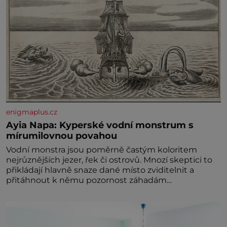
enigmaplus.cz
Ayia Napa: Kyperské vodní monstrum s
mírumilovnou povahou
Vodní monstra jsou poměrně častým koloritem
nejrůznějších jezer, řek či ostrovů. Mnozí skeptici to
přikládají hlavně snaze dané místo zviditelnit a
přitáhnout k němu pozornost záhadám
nakloněných turi