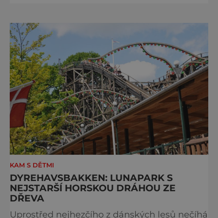
délka dráhy je 440 metrů a doba jízdy 2
minuty. Byla jedinou stálou ocelovou
horskou dráhou nacházející se na území
České republiky, nedílnou součástí koloritu
areálu pražského Výs
KAM S DĚTMI
DYREHAVSBAKKEN: LUNAPARK S
NEJSTARŠÍ HORSKOU DRÁHOU ZE
DŘEVA
Uprostřed nejhezčího z dánských lesů nečíhá