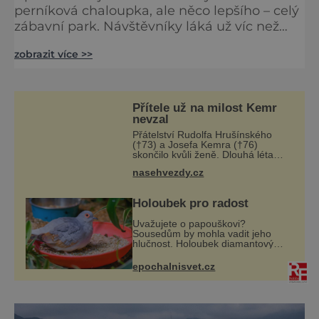
perníková chaloupka, ale něco lepšího – celý
zábavní park. Návštěvníky láká už víc než
430 let. Kdysi sem lidé chodí za zřídlem.
zobrazit více >>
Dnes neodejdou bez projížďky na nejstarší
dřevěné horské dráze světa, fungující od
roku 1932. Sláva parku Dyrehavsbakke, nebo
jen „Bakken“, začíná roku 1583. Tehdy místní
Přítele už na milost Kemr
podnikavec objeví v lese léčivý pramen. Za
nevzal
osvěžující d
Přátelství Rudolfa Hrušínského
(†73) a Josefa Kemra (†76)
skončilo kvůli ženě. Dlouhá léta
pojilo hluboké přátelství kolegy z
nasehvezdy.cz
pražského Národního divadla –
Josefa Kemra (†72) a Rudolfa
Hrušínského (†7
Holoubek pro radost
Uvažujete o papouškovi?
Sousedům by mohla vadit jeho
hlučnost. Holoubek diamantový
komunikuje téměř neslyšitelným
pípáním, je roztomilý a hodí se i
epochalnisvet.cz
pro chovatele začátečníky. Jedná
se o nenároč