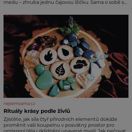
medu – zhruba jednu čajovou lžičku. Sama o sobě se
může zdát bezvýznamná. Teprve když se spojí s
dalšími desítkami tisíc příslušnic svého včelstva,
vznikne jeden z nejdokonalejších organismů
nejsemsama.cz
Rituály krásy podle živlů
Zjistěte, jak síla čtyř přírodních elementů dokáže
proměnit vaši koupelnu v posvátný prostor pro
omlazení těla i zklidnění unavené mysli. Jak pečovat