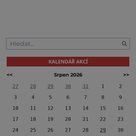
května 2003 je nejrychlejší a také nejvyšší
horskou dráhou na světě. První, která
přesáhla výšku 120 metrů. Na její stavbu
musí být použit 150 m vysoký jeřáb, které
jsou v USA j
KALENDÁŘ AKCÍ
<<
Srpen 2026
>>
27
28
29
30
31
1
2
3
4
5
6
7
8
9
10
11
12
13
14
15
16
17
18
19
20
21
22
23
24
25
26
27
28
29
30