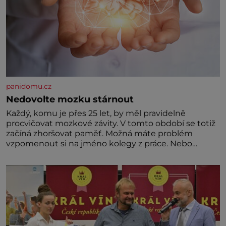
panidomu.cz
Nedovolte mozku stárnout
Každý, komu je přes 25 let, by měl pravidelně
procvičovat mozkové závity. V tomto období se totiž
začíná zhoršovat paměť. Možná máte problém
vzpomenout si na jméno kolegy z práce. Nebo
marně v paměti lovíte název knížky, kterou jste
nedávno přečetli. Je to opravdu tak, s věkem jako
kdyby se paměť rozhodla stávkovat. Cvičte