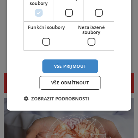
soubory
Funkční soubory
Nezařazené
soubory
VŠE PŘIJMOUT
NENECHTE SI UJÍT DALŠÍ ZAJÍMAVÉ
VŠE ODMÍTNOUT
ČLÁNKY
ZOBRAZIT PODROBNOSTI