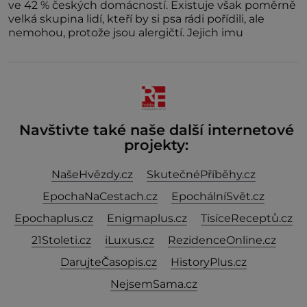
ve 42 % českých domácností. Existuje však poměrně
velká skupina lidí, kteří by si psa rádi pořídili, ale
nemohou, protože jsou alergičtí. Jejich imu
Navštivte také naše další internetové
projekty:
NašeHvězdy.cz
SkutečnéPříběhy.cz
EpochaNaCestach.cz
EpochálníSvět.cz
Epochaplus.cz
Enigmaplus.cz
TisíceReceptů.cz
21Stoleti.cz
iLuxus.cz
RezidenceOnline.cz
DarujteČasopis.cz
HistoryPlus.cz
NejsemSama.cz