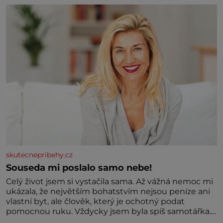
procházel uličkami lotyšské Rigy? Casanova v Pobaltí
kontaktoval tamní zednářské lóže. Nebyl v této
oblasti žádným nováčkem, protože do zednářské
skutecnepribehy.cz
Souseda mi poslalo samo nebe!
Celý život jsem si vystačila sama. Až vážná nemoc mi
ukázala, že největším bohatstvím nejsou peníze ani
vlastní byt, ale člověk, který je ochotný podat
pomocnou ruku. Vždycky jsem byla spíš samotářka.
Nepotřebovala jsem kolem sebe partu kamarádek