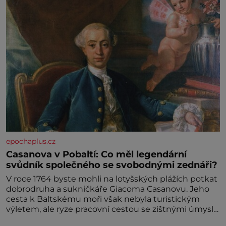
epochaplus.cz
Casanova v Pobaltí: Co měl legendární
svůdník společného se svobodnými zednáři?
V roce 1764 byste mohli na lotyšských plážích potkat
dobrodruha a sukničkáře Giacoma Casanovu. Jeho
cesta k Baltskému moři však nebyla turistickým
výletem, ale ryze pracovní cestou se zištnými úmysly.
Jaký cíl Casanova sledoval, když se například