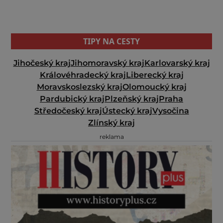
TIPY NA CESTY
Jihočeský kraj
Jihomoravský kraj
Karlovarský kraj
Královéhradecký kraj
Liberecký kraj
Moravskoslezský kraj
Olomoucký kraj
Pardubický kraj
Plzeňský kraj
Praha
Středočeský kraj
Ústecký kraj
Vysočina
Zlínský kraj
reklama