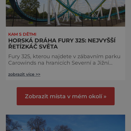
KAM S DĚTMI
HORSKÁ DRÁHA FURY 325: NEJVYŠŠÍ
ŘETÍZKÁČ SVĚTA
Fury 325, kterou najdete v zábavním parku
Carowinds na hranicích Severní a Jižní
Karoliny v USA, je s společně japonským
zobrazit více >>
Ocelovým drakem nejrychlejší řetězovou
horskou dráhou světa a spolu se také dělí o
pátou příčku v žebříčku vůbec
nejrychlejších horských drah. I ona se však
Zobrazit místa v mém okolí »
pyšní jedním rekordem. Výškou kolegu
Draka překonává o dva metry a je tak se
svými 99 metry nejvyšší řetězovou dráhou
sv