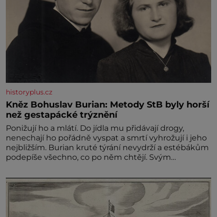
historyplus.cz
Kněz Bohuslav Burian: Metody StB byly horší
než gestapácké trýznění
Ponižují ho a mlátí. Do jídla mu přidávají drogy,
nenechají ho pořádně vyspat a smrtí vyhrožují i jeho
nejbližším. Burian kruté týrání nevydrží a estébákům
podepíše všechno, co po něm chtějí. Svým
podpisem jim potvrdí také to, že na něj během
výslechů nikdo nevyvíjel fyzický ani psychický nátlak.
Syn brněnského řezníka chce být knězem a