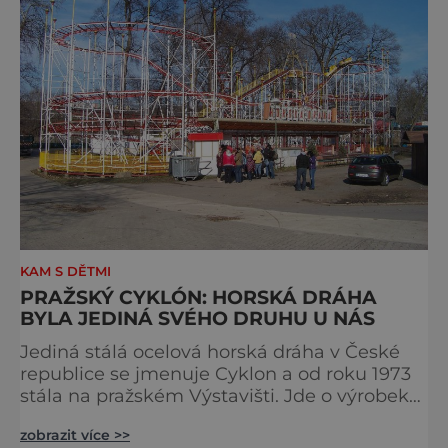
KAM S DĚTMI
PRAŽSKÝ CYKLÓN: HORSKÁ DRÁHA
BYLA JEDINÁ SVÉHO DRUHU U NÁS
Jediná stálá ocelová horská dráha v České
republice se jmenuje Cyklon a od roku 1973
stála na pražském Výstavišti. Jde o výrobek
italské firmy S.D.C. (model Galaxi), její výška
zobrazit více >>
je 13 metrů, maximální rychlost 46 km/h,