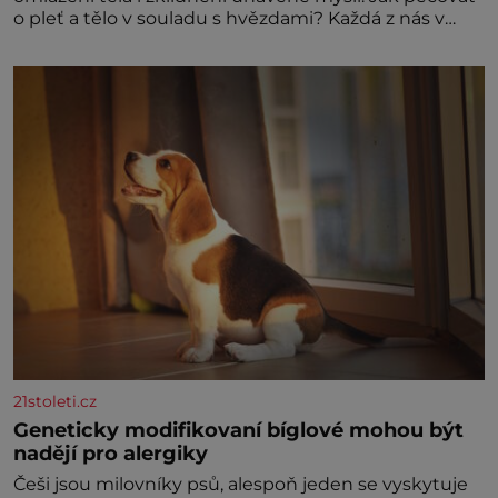
o pleť a tělo v souladu s hvězdami? Každá z nás v
sobě nese otisk vesmíru, který se projevuje nejen v
naší povaze, ale i v potřebách naší pokožky. Ohnivá
znamení Ženy narozené ve znamení Berana, Lva a
Střelce v sobě nesou žár, odvahu a neutuchající elán.
Vaše
21stoleti.cz
Geneticky modifikovaní bíglové mohou být
nadějí pro alergiky
Češi jsou milovníky psů, alespoň jeden se vyskytuje