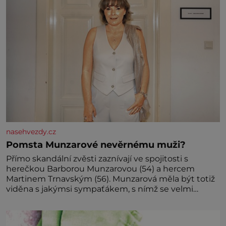
nasehvezdy.cz
Pomsta Munzarové nevěrnému muži?
Přímo skandální zvěsti zaznívají ve spojitosti s
herečkou Barborou Munzarovou (54) a hercem
Martinem Trnavským (56). Munzarová měla být totiž
viděna s jakýmsi sympaťákem, s nímž se velmi
družně, až d