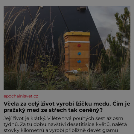
ani partnera. Stačily mi knihy, práce a hlavně klid.
Hned po studiích jsem odešla z rodného města,
epochalnisvet.cz
Včela za celý život vyrobí lžičku medu. Čím je
pražský med ze střech tak ceněný?
Její život je krátký. V létě trvá pouhých šest až osm
týdnů. Za tu dobu navštíví desetitisíce květů, nalétá
stovky kilometrů a vyrobí přibližně devět gramů