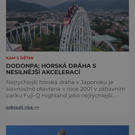
KAM S DĚTMI
DODONPA: HORSKÁ DRÁHA S
NESILNĚJŠÍ AKCELERACÍ
Nejrychlejší horská dráha v Japonsku je
slavnostně otevřena v roce 2001 v zábavním
parku Fuji-Q Highland jako nejrychlejší
horská dráha na světě. Světové prvenství jí
zobrazit více >>
vydrží do roku 2003, kdy Američané postaví
Top Thrill Dragster. Přesto jí jedno světové
prvenství zůstává. Je stále horskou dráhou s
nejrychlejší akcelerací. Start je v dlouhém