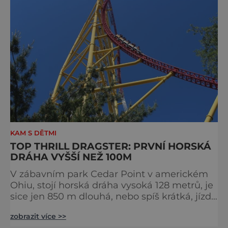
tunelu, takže si odvážlivci mohou vyzkoušet
jak se cítí
KAM S DĚTMI
TOP THRILL DRAGSTER: PRVNÍ HORSKÁ
DRÁHA VYŠŠÍ NEŽ 100M
V zábavním park Cedar Point v americkém
Ohiu, stojí horská dráha vysoká 128 metrů, je
sice jen 850 m dlouhá, nebo spíš krátká, jízda
trvá jen 30 vteřin, přesto stihne dosáhnout
zobrazit více >>
rychlosti 193 km/h V době svého otevření 4.