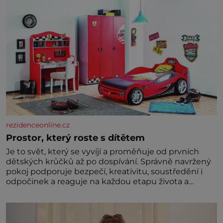
rezidenceonline.cz
Prostor, který roste s dítětem
Je to svět, který se vyvíjí a proměňuje od prvních
dětských krůčků až po dospívání. Správně navržený
pokoj podporuje bezpečí, kreativitu, soustředění i
odpočinek a reaguje na každou etapu života a
specifické potřeby dítěte. Pro nejmenší je klíčová
jednoduchost, měkkost a bezpečí, proto by pokoj
miminka měl působit především klidně a útulně.
Předškolní věk je