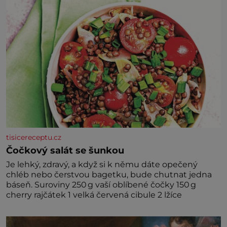
tisicereceptu.cz
Čočkový salát se šunkou
Je lehký, zdravý, a když si k němu dáte opečený
chléb nebo čerstvou bagetku, bude chutnat jedna
báseň. Suroviny 250 g vaší oblíbené čočky 150 g
cherry rajčátek 1 velká červená cibule 2 lžíce