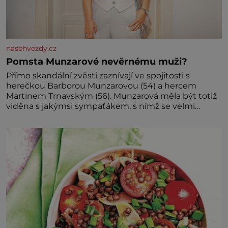
nasehvezdy.cz
Pomsta Munzarové nevěrnému muži?
Přímo skandální zvěsti zaznívají ve spojitosti s
herečkou Barborou Munzarovou (54) a hercem
Martinem Trnavským (56). Munzarová měla být totiž
viděna s jakýmsi sympaťákem, s nímž se velmi
družně, až d