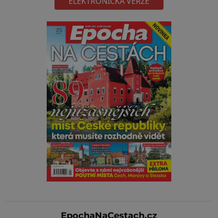
ELEKTRONICKÁ VERZE
EpochaNaCestach.cz