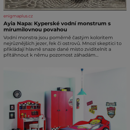
enigmaplus.cz
Ayia Napa: Kyperské vodní monstrum s
mírumilovnou povahou
Vodní monstra jsou poměrně častým koloritem
nejrůznějších jezer, řek či ostrovů. Mnozí skeptici to
přikládají hlavně snaze dané místo zviditelnit a
přitáhnout k němu pozornost záhadám
nakloněných turi