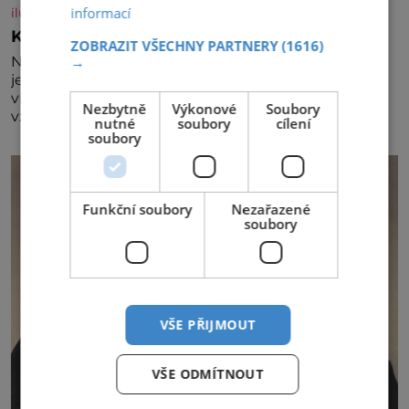
informací
iluxus.cz
Král vín začíná třetí dekádu
ZOBRAZIT VŠECHNY PARTNERY
(1616)
→
Největší český vinařský projekt Král vín ve svém již
jednadvacátém ročníku představil nejlepší domácí
vína. Ta vybírala odborná porota z celkem 1260
Nezbytně
Výkonové
Soubory
vzorků od 157 vinařů. Král vín, který se – i pře
nutné
soubory
cílení
soubory
Funkční soubory
Nezařazené
soubory
VŠE PŘIJMOUT
VŠE ODMÍTNOUT