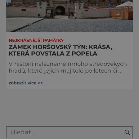
NEJKRÁSNĚJŠÍ PAMÁTKY
ZÁMEK HORŠOVSKÝ TÝN: KRÁSA,
KTERÁ POVSTALA Z POPELA
V historii nalezneme mnoho středověkých
hradů, které jejich majitelé po letech či
staletích přestavěli na modernější a
zobrazit více >>
pohodlnější zámek. O tom, jak se to dělá,
by se všichni mohli poučit v Horšovském
Týně. Za zakladatele gotického hradu v
Horšovském Týně je považován pražský
biskup Jan III. z Dražic, kterému v polovině
13. století přestal vyhovovat zastaralý a
málo opevněný původní biskupský d