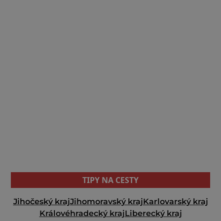
TIPY NA CESTY
Jihočeský kraj
Jihomoravský kraj
Karlovarský kraj
Královéhradecký kraj
Liberecký kraj