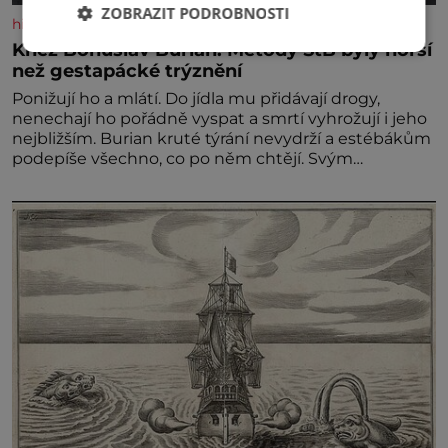
ZOBRAZIT PODROBNOSTI
historyplus.cz
Kněz Bohuslav Burian: Metody StB byly horší
než gestapácké trýznění
Ponižují ho a mlátí. Do jídla mu přidávají drogy,
nenechají ho pořádně vyspat a smrtí vyhrožují i jeho
nejbližším. Burian kruté týrání nevydrží a estébákům
podepíše všechno, co po něm chtějí. Svým
podpisem jim potvrdí také to, že na něj během
výslechů nikdo nevyvíjel fyzický ani psychický nátlak.
Syn brněnského řezníka chce být knězem a