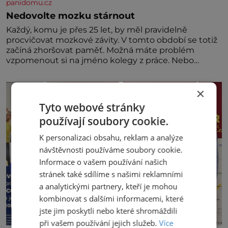
panidomu.cz
Nedovolte mozku stárnout
Každý, komu je přes 25 let, by měl pravidelně
procvičovat mozkové závity. V tomto období se totiž
začíná zhoršovat paměť. Možná máte problém
vzpomenout si na jméno kolegy z práce. Nebo
marně v paměti lovíte název knížky, kterou jste
nedávno přečetli. Je to opravdu tak, s věkem jako
×
kdyby se paměť rozhodla stávkovat. Cvičte
Tyto webové stránky
používají soubory cookie.
K personalizaci obsahu, reklam a analýze
návštěvnosti používáme soubory cookie.
Informace o vašem používání našich
stránek také sdílíme s našimi reklamními
a analytickými partnery, kteří je mohou
kombinovat s dalšími informacemi, které
jste jim poskytli nebo které shromáždili
při vašem používání jejich služeb.
Více