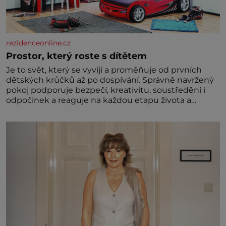
rezidenceonline.cz
Prostor, který roste s dítětem
Je to svět, který se vyvíjí a proměňuje od prvních
dětských krůčků až po dospívání. Správně navržený
pokoj podporuje bezpečí, kreativitu, soustředění i
odpočinek a reaguje na každou etapu života a
specifické potřeby dítěte. Pro nejmenší je klíčová
jednoduchost, měkkost a bezpečí, proto by pokoj
miminka měl působit především klidně a útulně.
Předškolní věk je