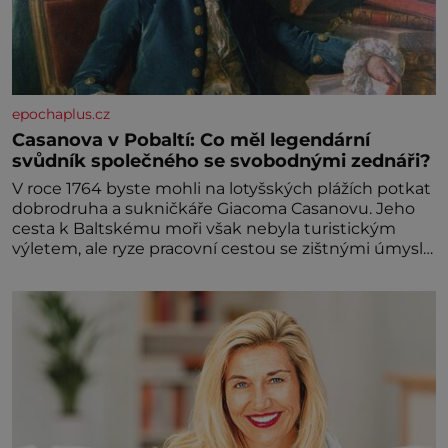
epochaplus.cz
Casanova v Pobaltí: Co měl legendární
svůdník společného se svobodnými zednáři?
V roce 1764 byste mohli na lotyšských plážích potkat
dobrodruha a sukničkáře Giacoma Casanovu. Jeho
cesta k Baltskému moři však nebyla turistickým
výletem, ale ryze pracovní cestou se zištnými úmysly.
Jaký cíl Casanova sledoval, když se například
procházel uličkami lotyšské Rigy? Casanova v Pobaltí
kontaktoval tamní zednářské lóže. Nebyl v této
oblasti žádným nováčkem, protože do zednářské