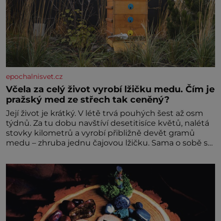
epochalnisvet.cz
Včela za celý život vyrobí lžičku medu. Čím je
pražský med ze střech tak ceněný?
Její život je krátký. V létě trvá pouhých šest až osm
týdnů. Za tu dobu navštíví desetitisíce květů, nalétá
stovky kilometrů a vyrobí přibližně devět gramů
medu – zhruba jednu čajovou lžičku. Sama o sobě se
může zdát bezvýznamná. Teprve když se spojí s
dalšími desítkami tisíc příslušnic svého včelstva,
vznikne jeden z nejdokonalejších organismů