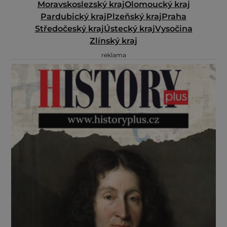
Moravskoslezský kraj
Olomoucký kraj
Pardubický kraj
Plzeňský kraj
Praha
Středočeský kraj
Ústecký kraj
Vysočina
Zlínský kraj
reklama