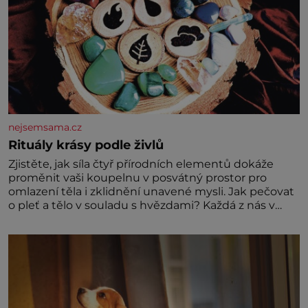
nejsemsama.cz
Rituály krásy podle živlů
Zjistěte, jak síla čtyř přírodních elementů dokáže
proměnit vaši koupelnu v posvátný prostor pro
omlazení těla i zklidnění unavené mysli. Jak pečovat
o pleť a tělo v souladu s hvězdami? Každá z nás v
sobě nese otisk vesmíru, který se projevuje nejen v
naší povaze, ale i v potřebách naší pokožky. Ohnivá
znamení Ženy narozené ve znamení Berana, Lva a
Střelce v sobě nesou žár, odvahu a neutuchající elán.
Vaše