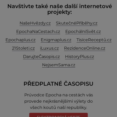
Navštivte také naše další internetové
projekty:
NašeHvězdy.cz
SkutečnéPříběhy.cz
EpochaNaCestach.cz
EpochálníSvět.cz
Epochaplus.cz
Enigmaplus.cz
TisíceReceptů.cz
21Stoleti.cz
iLuxus.cz
RezidenceOnline.cz
DarujteČasopis.cz
HistoryPlus.cz
NejsemSama.cz
PŘEDPLATNÉ ČASOPISU
Prúvodce Epocha na cestách vás
provede nejkrásnějšími výlety do
všech koutů naší republiky.