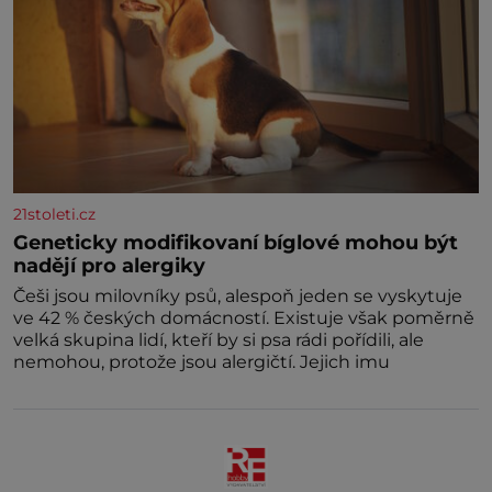
21stoleti.cz
Geneticky modifikovaní bíglové mohou být
nadějí pro alergiky
Češi jsou milovníky psů, alespoň jeden se vyskytuje
ve 42 % českých domácností. Existuje však poměrně
velká skupina lidí, kteří by si psa rádi pořídili, ale
nemohou, protože jsou alergičtí. Jejich imu