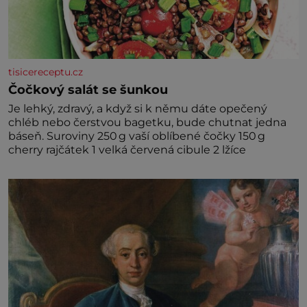
tisicereceptu.cz
Čočkový salát se šunkou
Je lehký, zdravý, a když si k němu dáte opečený
chléb nebo čerstvou bagetku, bude chutnat jedna
báseň. Suroviny 250 g vaší oblíbené čočky 150 g
cherry rajčátek 1 velká červená cibule 2 lžíce