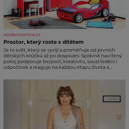
rezidenceonline.cz
Prostor, který roste s dítětem
Je to svět, který se vyvíjí a proměňuje od prvních
dětských krůčků až po dospívání. Správně navržený
pokoj podporuje bezpečí, kreativitu, soustředění i
odpočinek a reaguje na každou etapu života a
specifické potřeby dítěte. Pro nejmenší je klíčová
jednoduchost, měkkost a bezpečí, proto by pokoj
miminka měl působit především klidně a útulně.
Předškolní věk je