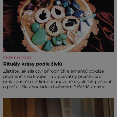
nejsemsama.cz
Rituály krásy podle živlů
Zjistěte, jak síla čtyř přírodních elementů dokáže
proměnit vaši koupelnu v posvátný prostor pro
omlazení těla i zklidnění unavené mysli. Jak pečovat
o pleť a tělo v souladu s hvězdami? Každá z nás v
sobě nese otisk vesmíru, který se projevuje nejen v
naší povaze, ale i v potřebách naší pokožky. Ohnivá
znamení Ženy narozené ve znamení Berana, Lva a
Střelce v sobě nesou žár, odvahu a neutuchající elán.
Vaše