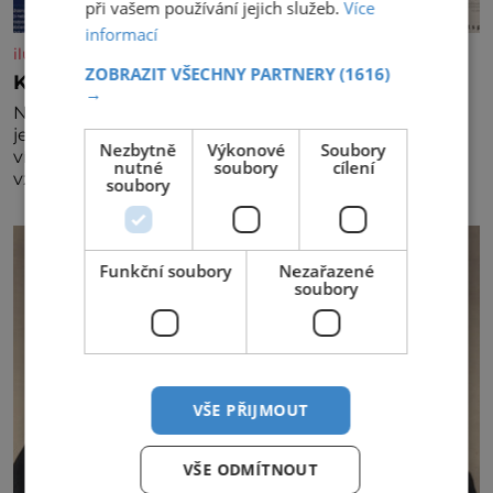
při vašem používání jejich služeb.
Více
informací
iluxus.cz
ZOBRAZIT VŠECHNY PARTNERY
(1616)
Král vín začíná třetí dekádu
→
Největší český vinařský projekt Král vín ve svém již
jednadvacátém ročníku představil nejlepší domácí
Nezbytně
Výkonové
Soubory
vína. Ta vybírala odborná porota z celkem 1260
nutné
soubory
cílení
vzorků od 157 vinařů. Král vín, který se – i pře
soubory
Funkční soubory
Nezařazené
soubory
VŠE PŘIJMOUT
VŠE ODMÍTNOUT