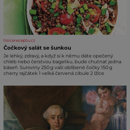
tisicereceptu.cz
Čočkový salát se šunkou
Je lehký, zdravý, a když si k němu dáte opečený
chléb nebo čerstvou bagetku, bude chutnat jedna
báseň. Suroviny 250 g vaší oblíbené čočky 150 g
cherry rajčátek 1 velká červená cibule 2 lžíce