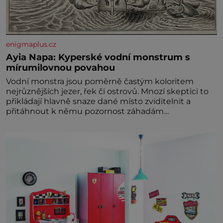
enigmaplus.cz
Ayia Napa: Kyperské vodní monstrum s
mírumilovnou povahou
Vodní monstra jsou poměrně častým koloritem
nejrůznějších jezer, řek či ostrovů. Mnozí skeptici to
přikládají hlavně snaze dané místo zviditelnit a
přitáhnout k němu pozornost záhadám
nakloněných turi