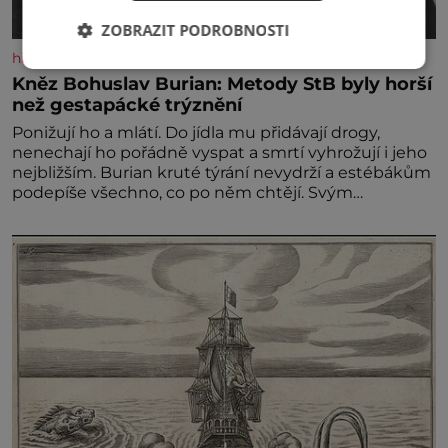
ZOBRAZIT PODROBNOSTI
historyplus.cz
Kněz Bohuslav Burian: Metody StB byly horší
než gestapácké trýznění
Ponižují ho a mlátí. Do jídla mu přidávají drogy,
nenechají ho pořádně vyspat a smrtí vyhrožují i jeho
nejbližším. Burian kruté týrání nevydrží a estébákům
podepíše všechno, co po něm chtějí. Svým
podpisem jim potvrdí také to, že na něj během
výslechů nikdo nevyvíjel fyzický ani psychický nátlak.
Syn brněnského řezníka chce být knězem a