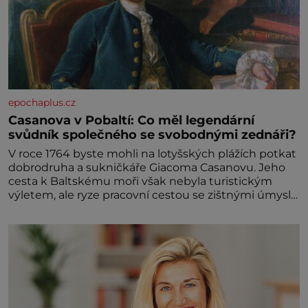
epochaplus.cz
Casanova v Pobaltí: Co měl legendární
svůdník společného se svobodnými zednáři?
V roce 1764 byste mohli na lotyšských plážích potkat
dobrodruha a sukničkáře Giacoma Casanovu. Jeho
cesta k Baltskému moři však nebyla turistickým
výletem, ale ryze pracovní cestou se zištnými úmysly.
Jaký cíl Casanova sledoval, když se například
procházel uličkami lotyšské Rigy? Casanova v Pobaltí
kontaktoval tamní zednářské lóže. Nebyl v této
oblasti žádným nováčkem, protože do zednářské