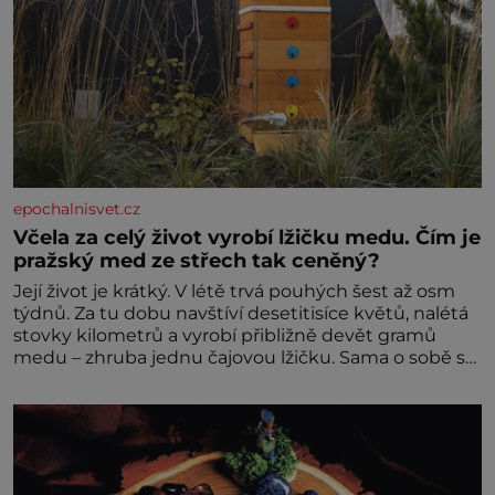
epochalnisvet.cz
Včela za celý život vyrobí lžičku medu. Čím je
pražský med ze střech tak ceněný?
Její život je krátký. V létě trvá pouhých šest až osm
týdnů. Za tu dobu navštíví desetitisíce květů, nalétá
stovky kilometrů a vyrobí přibližně devět gramů
medu – zhruba jednu čajovou lžičku. Sama o sobě se
může zdát bezvýznamná. Teprve když se spojí s
dalšími desítkami tisíc příslušnic svého včelstva,
vznikne jeden z nejdokonalejších organismů