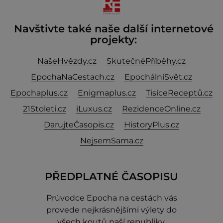
Navštivte také naše další internetové
projekty:
NašeHvězdy.cz
SkutečnéPříběhy.cz
EpochaNaCestach.cz
EpochálníSvět.cz
Epochaplus.cz
Enigmaplus.cz
TisíceReceptů.cz
21Stoleti.cz
iLuxus.cz
RezidenceOnline.cz
DarujteČasopis.cz
HistoryPlus.cz
NejsemSama.cz
PŘEDPLATNÉ ČASOPISU
Prúvodce Epocha na cestách vás
provede nejkrásnějšími výlety do
všech koutů naší republiky.