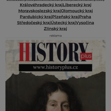
Královéhradecký kraj
Liberecký kraj
Moravskoslezský kraj
Olomoucký kraj
Pardubický kraj
Plzeňský kraj
Praha
Středočeský kraj
Ústecký kraj
Vysočina
Zlínský kraj
reklama