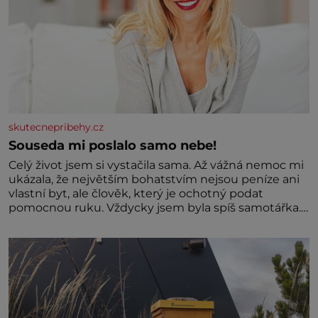
skutecnepribehy.cz
Souseda mi poslalo samo nebe!
Celý život jsem si vystačila sama. Až vážná nemoc mi
ukázala, že největším bohatstvím nejsou peníze ani
vlastní byt, ale člověk, který je ochotný podat
pomocnou ruku. Vždycky jsem byla spíš samotářka.
Nepotřebovala jsem kolem sebe partu kamarádek
ani partnera. Stačily mi knihy, práce a hlavně klid.
Hned po studiích jsem odešla z rodného města,