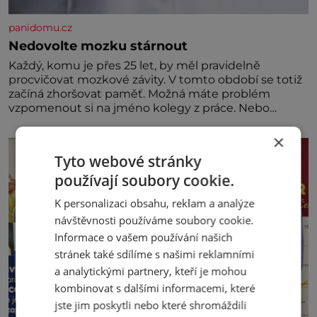
panidomu.cz
Nedovolte mozku stárnout
Každý, komu je přes 25 let, by měl pravidelně
procvičovat mozkové závity. V tomto období se totiž
začíná zhoršovat paměť. Možná máte problém
vzpomenout si na jméno kolegy z práce. Nebo
marně v paměti lovíte název knížky, kterou jste
nedávno přečetli. Je to opravdu tak, s věkem jako
×
kdyby se paměť rozhodla stávkovat. Cvičte
Tyto webové stránky
používají soubory cookie.
K personalizaci obsahu, reklam a analýze
návštěvnosti používáme soubory cookie.
Informace o vašem používání našich
stránek také sdílíme s našimi reklamními
a analytickými partnery, kteří je mohou
kombinovat s dalšími informacemi, které
jste jim poskytli nebo které shromáždili