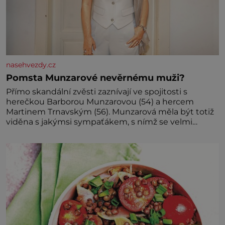
nasehvezdy.cz
Pomsta Munzarové nevěrnému muži?
Přímo skandální zvěsti zaznívají ve spojitosti s
herečkou Barborou Munzarovou (54) a hercem
Martinem Trnavským (56). Munzarová měla být totiž
viděna s jakýmsi sympaťákem, s nímž se velmi
družně, až d