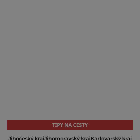
TIPY NA CESTY
Jihočeský kraj
Jihomoravský kraj
Karlovarský kraj