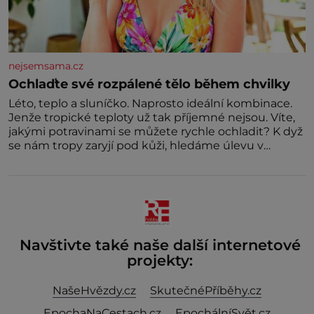
nejsemsama.cz
Ochlaďte své rozpálené tělo během chvilky
Léto, teplo a sluníčko. Naprosto ideální kombinace.
Jenže tropické teploty už tak příjemné nejsou. Víte,
jakými potravinami se můžete rychle ochladit? K dyž
se nám tropy zaryjí pod kůži, hledáme úlevu v
bazénu nebo pomocí klimatizace. Jenže ne vždycky
můžeme být v jejich blízkosti. Nemusíte však zoufat.
Pokud budete mít promyšlený jídelníček, žadné
pařáky si na vás
Navštivte také naše další internetové
projekty:
NašeHvězdy.cz
SkutečnéPříběhy.cz
EpochaNaCestach.cz
EpochálníSvět.cz