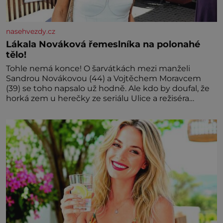
nasehvezdy.cz
Lákala Nováková řemeslníka na polonahé
tělo!
Tohle nemá konce! O šarvátkách mezi manželi
Sandrou Novákovou (44) a Vojtěchem Moravcem
(39) se toho napsalo už hodně. Ale kdo by doufal, že
horká zem u herečky ze seriálu Ulice a režiséra
vychladne,