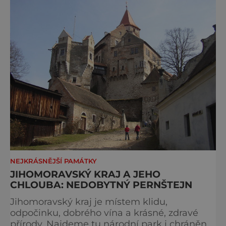
NEJKRÁSNĚJŠÍ PAMÁTKY
JIHOMORAVSKÝ KRAJ A JEHO
CHLOUBA: NEDOBYTNÝ PERNŠTEJN
Jihomoravský kraj je místem klidu,
odpočinku, dobrého vína a krásné, zdravé
přírody. Najdeme tu národní park i chráněné