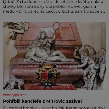
týdnů. Za tu dobu navštíví desetitisíce květů, nalétá
stovky kilometrů a vyrobí přibližně devět gramů
medu – zhruba jednu čajovou lžičku. Sama o sobě se
může zdát bezvýznamná. Teprve když se spojí s
dalšími desítkami tisíc příslušnic svého včelstva,
vznikne jeden z nejdokonalejších organismů
historyplus.cz
Pohřbili kancléře z Mitrovic zaživa?
Z kostelní hrobky u svatého Jakuba se ozývají dunivé