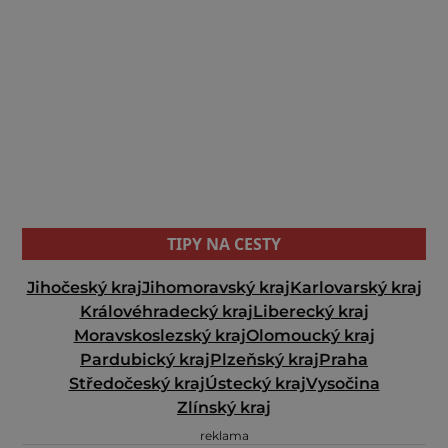
TIPY NA CESTY
Jihočeský kraj
Jihomoravský kraj
Karlovarský kraj
Královéhradecký kraj
Liberecký kraj
Moravskoslezský kraj
Olomoucký kraj
Pardubický kraj
Plzeňský kraj
Praha
Středočeský kraj
Ústecký kraj
Vysočina
Zlínský kraj
reklama