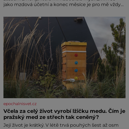
jako mzdová účetní a konec měsíce je pro mě vždy
velice psychicky náročným obdobím. Od té chvíle, co
máme vnoučata, mi dcera čím dál častěji volá o
pomoc, co se hlídání týče. Dalo by se
epochalnisvet.cz
Včela za celý život vyrobí lžičku medu. Čím je
pražský med ze střech tak ceněný?
Její život je krátký. V létě trvá pouhých šest až osm