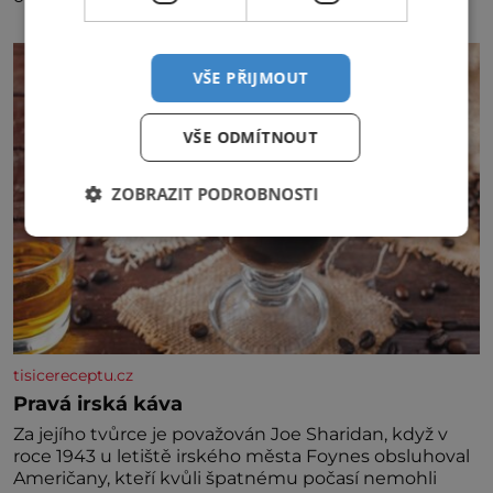
specifické potřeby dítěte. Pro nejmenší je klíčová
jednoduchost, měkkost a bezpečí, proto by pokoj
miminka měl působit především klidně a útulně.
VŠE PŘIJMOUT
Předškolní věk je
VŠE ODMÍTNOUT
ZOBRAZIT PODROBNOSTI
tisicereceptu.cz
Pravá irská káva
Za jejího tvůrce je považován Joe Sharidan, když v
roce 1943 u letiště irského města Foynes obsluhoval
Američany, kteří kvůli špatnému počasí nemohli