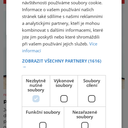
návštěvnosti používáme soubory cookie.
Informace o vašem používání našich
stránek také sdílíme s našimi reklamními
a analytickými partnery, kteří je mohou
kombinovat s dalšími informacemi, které
jste jim poskytli nebo které shromáždili
při vašem používání jejich služeb.
Více
informací
ZOBRAZIT VŠECHNY PARTNERY
(1616)
→
Nezbytně
Výkonové
Soubory
nutné
soubory
cílení
soubory
rezidenceonline.cz
Prostor, který roste s dítětem
Je to svět, který se vyvíjí a proměňuje od prvních
Funkční soubory
Nezařazené
dětských krůčků až po dospívání. Správně navržený
soubory
pokoj podporuje bezpečí, kreativitu, soustředění i
odpočinek a reaguje na každou etapu života a