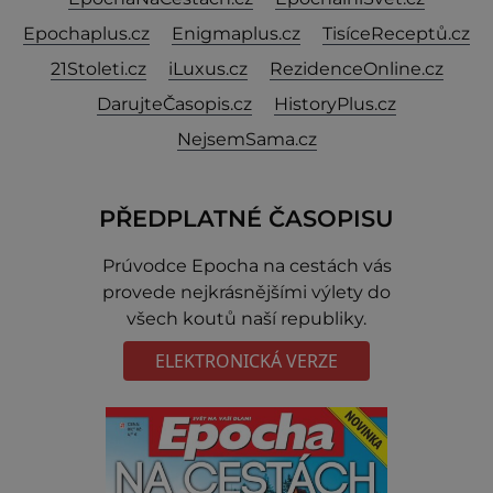
Epochaplus.cz
Enigmaplus.cz
TisíceReceptů.cz
21Stoleti.cz
iLuxus.cz
RezidenceOnline.cz
DarujteČasopis.cz
HistoryPlus.cz
NejsemSama.cz
PŘEDPLATNÉ ČASOPISU
Prúvodce Epocha na cestách vás
provede nejkrásnějšími výlety do
všech koutů naší republiky.
ELEKTRONICKÁ VERZE