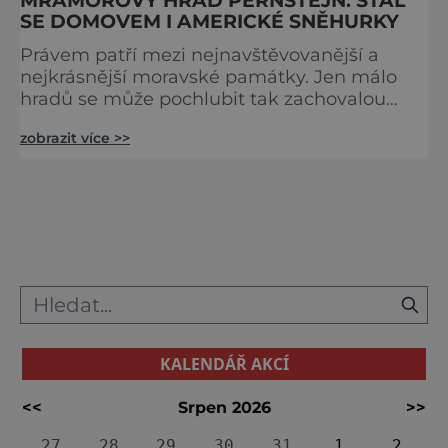
SE DOMOVEM I AMERICKÉ SNĚHURKY
Právem patří mezi nejnavštěvovanější a
nejkrásnější moravské památky. Jen málo
hradů se může pochlubit tak zachovalou
původní středověkou podobou. Není tedy
zobrazit více >>
divu, že se stal také vyhledávaným cílem
filmových štábů z celého světa. Kde se
nachází?: u Nedvědic nedaleko Brna GPS
souřadnice: 49°27'3,22"N, 16°19'6,1"E Web:
www.hrad-pernstejn.cz Na malebném sídle
pracovali kameníci a architekti b
KALENDÁŘ AKCÍ
<<
Srpen 2026
>>
27
28
29
30
31
1
2