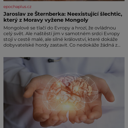
epochaplus.cz
Jaroslav ze Šternberka: Neexistující šlechtic,
který z Moravy vyžene Mongoly
Mongolové se tlačí do Evropy a hrozí, že ovládnou
celý svět. Ale naštěstí jim v samotném srdci Evropy
stojí v cestě malé, ale silné království, které dokáže
dobyvatelské hordy zastavit. Co nedokáže žádná z
asijských říší, co nedokážou Němci – to dokáže český
král. Nebo že by ne? Mongolové od roku 1223
postupují podél Kaspického a Azovského moře,