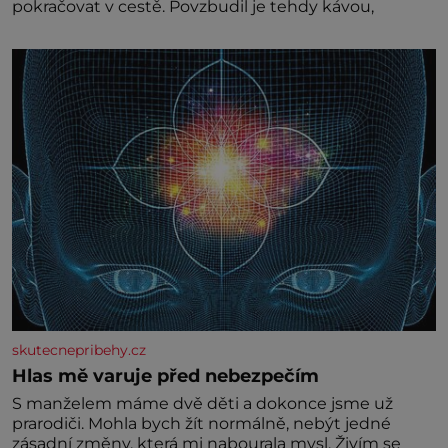
pokračovat v cestě. Povzbudil je tehdy kávou,
skutecnepribehy.cz
Hlas mě varuje před nebezpečím
S manželem máme dvě děti a dokonce jsme už
prarodiči. Mohla bych žít normálně, nebýt jedné
zásadní změny, která mi nabourala mysl. Živím se