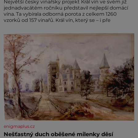
Největší český vinařský projekt Král vín ve svém již
jednadvacátém ročníku představil nejlepší domácí
vína. Ta vybírala odborná porota z celkem 1260
vzorků od 157 vinařů. Král vín, který se – i pře
enigmaplus.cz
Nešťastný duch oběšené milenky děsí