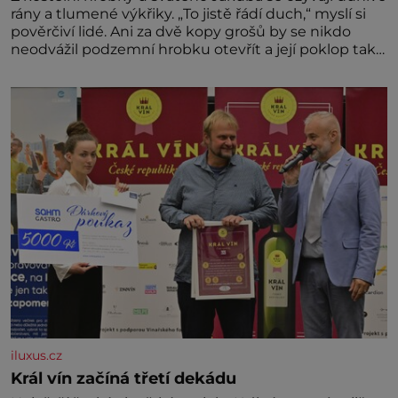
rány a tlumené výkřiky. „To jistě řádí duch,“ myslí si
pověrčiví lidé. Ani za dvě kopy grošů by se nikdo
neodvážil podzemní hrobku otevřít a její poklop tak
raději jen skrápí svěcenou vodou. Za několik dní
divné burácení skutečně ustane. Když o mnoho let
později hrobku
iluxus.cz
Král vín začíná třetí dekádu