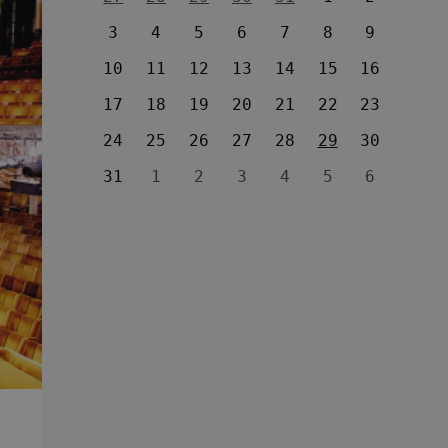
3
4
5
6
7
8
9
10
11
12
13
14
15
16
17
18
19
20
21
22
23
24
25
26
27
28
29
30
31
1
2
3
4
5
6