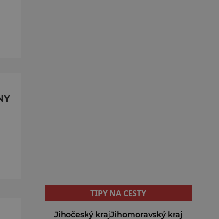
NY
,
TIPY NA CESTY
Jihočeský kraj
Jihomoravský kraj