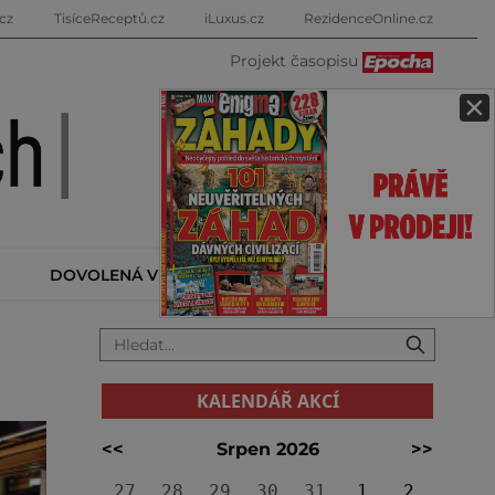
cz
TisíceReceptů.cz
iLuxus.cz
RezidenceOnline.cz
Projekt časopisu
×
DOVOLENÁ V ZAHRANIČÍ
KALENDÁŘ AKCÍ
KALENDÁŘ AKCÍ
<<
Srpen 2026
>>
27
28
29
30
31
1
2