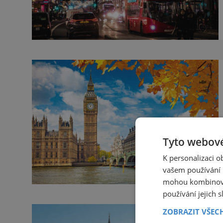
Tyto webové
K personalizaci 
vašem používání n
mohou kombinovat
používání jejich 
ZOBRAZIT VŠEC