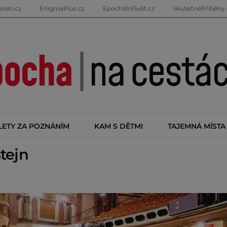
oleti.cz
EnigmaPlus.cz
EpochálníSvět.cz
SkutečnéPříběhy.
LETY ZA POZNÁNÍM
KAM S DĚTMI
TAJEMNÁ MÍSTA
tejn