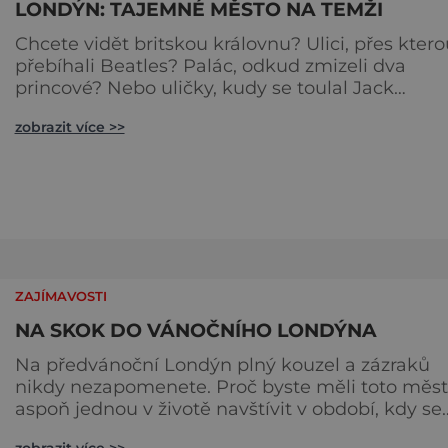
LONDÝN: TAJEMNÉ MĚSTO NA TEMŽI
Chcete vidět britskou královnu? Ulici, přes ktero
přebíhali Beatles? Palác, odkud zmizeli dva
princové? Nebo uličky, kudy se toulal Jack
Rozparovač? Problém je jediný: jak to všechno
zobrazit více >>
stihnout? Kouzelný Londýn vám určitě učaruje.
Trochu se podobá Praze tím, že jednotlivé palác
nejsou daleko od sebe. Pokud už nemáte štěstí,
abyste do Buckinghamského paláce viděli vjížd
či odjíždět královnu Alž
ZAJÍMAVOSTI
NA SKOK DO VÁNOČNÍHO LONDÝNA
Na předvánoční Londýn plný kouzel a zázraků
nikdy nezapomenete. Proč byste měli toto město
aspoň jednou v životě navštívit v období, kdy se
chystá na nejkrásnější svátky v roce? Nákupy,
zobrazit více >>