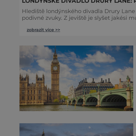
LONDÝNSKÉ DIVADLO DRURY LANE: 
Hlediště londýnského divadla Drury Lane 
podivné zvuky. Z jeviště je slyšet jakési 
tlumené výkřiky. V divadle totiž údajně straší. Stavbu londýnského divadla Drury Lane
zobrazit více >>
bohatý herec a divadelník ze 17. století 