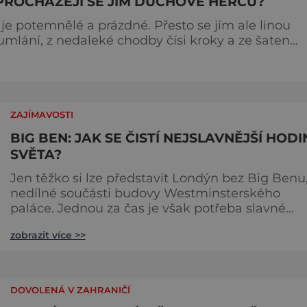
PROCHÁZEJÍ SE JÍM DUCHOVÉ HERCŮ?
je potemnělé a prázdné. Přesto se jím ale linou
mumlání, z nedaleké chodby čísi kroky a ze šaten
 dotoval
jménem Thomas Kill
ZAJÍMAVOSTI
BIG BEN: JAK SE ČISTÍ NEJSLAVNĚJŠÍ HODI
SVĚTA?
Jen těžko si lze představit Londýn bez Big Benu
nedílné součásti budovy Westminsterského
paláce. Jednou za čas je však potřeba slavné
pamětihodnosti opucovat zašedlý kabát. Na konci
zobrazit více >>
srpna roku 2015 loňského roku prošel slavný Big
Ben důkladnou očistnou kúrou, při které mu
čtyřčlenná údržbářská četa, vyzbrojena hadry a
kbelíky s mýdlovou vodou, po několik dní
DOVOLENÁ V ZAHRANIČÍ
navracela zašlý lesk. [caption