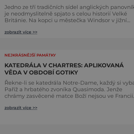
Jedno ze tří tradičních sídel anglických panovní
je neodmyslitelně spjato s celou historií Velké
Británie. Na kopci u městečka Windsor v jižní
Anglii asi 30 kilometrů od Londýna, se tyčí
zobrazit více >>
gigantická stavba, obklopená věčně zelenými
trávníky. Její gotické věže budí obdiv znalců
architektury, vysoké hradby zase respekt nepřáte
kteří by chtěli komplex dobýt. Za bezmála 950 l
NEJKRÁSNĚJŠÍ PAMÁTKY
jeho existence z
KATEDRÁLA V CHARTRES: APLIKOVANÁ
VĚDA V OBDOBÍ GOTIKY
Řekne-li se katedrála Notre-Dame, každý si vyb
Paříž a hrbatého zvoníka Quasimoda. Jenže
chrámy zasvěcené matce Boží nejsou ve Francii
ničím výjimečným. Třeba obyvatelé města Rou
zobrazit více >>
se mohou pochlubit stejnojmennou katedrálou,
která je se svými 151 metry čtvrtou nejvyšší
křesťanskou stavbou světa. Ovšem nejpůsobivěj
perlou toho jména je ta, která se nachází v