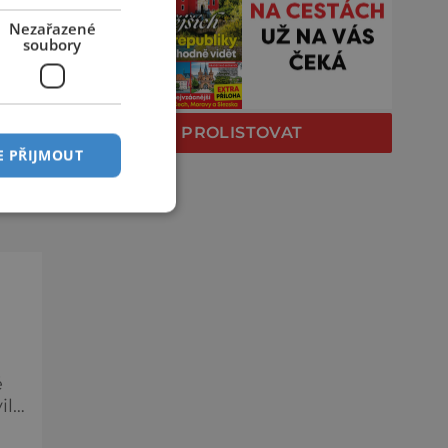
O
Nezařazené
soubory
ě
a
PROLISTOVAT
e
E PŘIJMOUT
c,
ě
ily