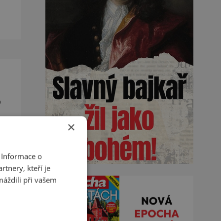
de
o
×
u a
 Informace o
tnery, kteří je
máždili při vašem