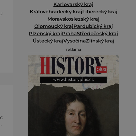
Karlovarský kraj
Královéhradecký kraj
Liberecký kraj
u
Moravskoslezský kraj
Olomoucký kraj
Pardubický kraj
Plzeňský kraj
Praha
Středočeský kraj
Ústecký kraj
Vysočina
Zlínský kraj
e
reklama
ět