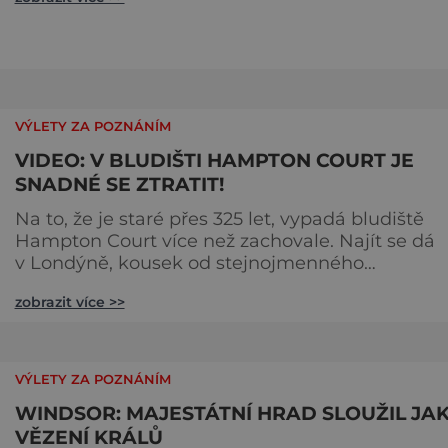
Jak je to možné? Francouzská jeskyně La Marche
byla objevena ve třicátých letech minulého stole
Skrývala překvapivý objev. Foto: pinterest.
VÝLETY ZA POZNÁNÍM
VIDEO: V BLUDIŠTI HAMPTON COURT JE
SNADNÉ SE ZTRATIT!
Na to, že je staré přes 325 let, vypadá bludiště
Hampton Court více než zachovale. Najít se dá
v Londýně, kousek od stejnojmenného
královského paláce. Ze země ho mezi lety 1689 a
zobrazit více >>
1695 vydupou architekti George London (asi 16
1714) a Henry Wise (1653–1738) pro krále Viléma II
Oranžského (1650–1702). Zabírá plochu 1300 m² 
skrývá se v něm 800 metrů cest. Původně se v ž
VÝLETY ZA POZNÁNÍM
plot promění saze
WINDSOR: MAJESTÁTNÍ HRAD SLOUŽIL JA
VĚZENÍ KRÁLŮ