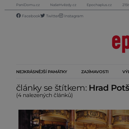
PaníDomu.cz
NašeHvězdy.cz
Epochaplus.cz
21St
Facebook
Twitter
Instagram
NEJKRÁSNĚJŠÍ PAMÁTKY
ZAJÍMAVOSTI
VÝ
články se štítkem:
Hrad Potš
(4 nalezených článků)